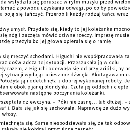
ażda wstydziła się poruszać w rytm muzyki przed wiel
łamać z powodu uzyskania odwagi, po co by powiedzie
a boją się tańczyć. Przerobili każdy rodzaj tańcu wraz
eźwy umysł. Przydało się, kiedy to jej koleżanka mocn
 się nóg i zaczęła mówić dziwne rzeczy. Imprezę musiel
zdę przeżyła bo jej głowa opierała się o ramię
y się męczyć schodami. Higuchi nie współpracowała z
raz doświadcza tej sytuacji. Przeszukała ją w celu
zły razem, a Higuchi oderwała się od przyjaciółki, by 
kiej sytuacji wydając ucieszone dźwięki. Akutagawa mus
Położyła ją i odetchnęła z dobrej wykonanej roboty. J
anie obok pijanej blondynki. Czuła jej oddech i ciepłe 
 obserwowała następne poczynania koleżanki.
zeptała dziewczyna. – Póki nie zasnę… lub dłużej. – s
mafii. Bała się jak się zachowała. Naprawdę za dużo wy
j włosy.
śmiechnęła się. Sama niespodziewała się, że tak odpowi
zakryły się kołdrą i przytulone zasnęły.