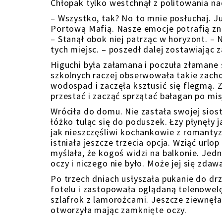
Chłopak tylko westchnął z politowania na
– Wszystko, tak? No to mnie posłuchaj. J
Portową Mafią. Nasze emocje potrafią zni
– Stanął obok niej patrząc w horyzont. – 
tych miejsc. – poszedł dalej zostawiając
Higuchi była załamana i poczuła złamane 
szkolnych raczej obserwowała takie zachow
wodospad i zaczęła ksztusić się flegmą. Z
przestać i zacząć sprzątać bałagan po misj
Wróciła do domu. Nie zastała swojej sios
łóżko tuląc się do poduszek. Łzy płynęły 
jak nieszczęśliwi kochankowie z romantyzm
istniała jeszcze trzecia opcja. Wziąć urlo
myślała, że kogoś widzi na balkonie. Jed
oczy i niczego nie było. Może jej się zdaw
Po trzech dniach usłyszała pukanie do dr
fotelu i zastopowała oglądaną telenowelę
szlafrok z lamorożcami. Jeszcze ziewnęła 
otworzyła mając zamknięte oczy.