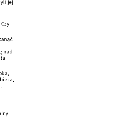
li jej
 Czy
stanąć
ię nad
uła
bka,
bieca,
.
alny