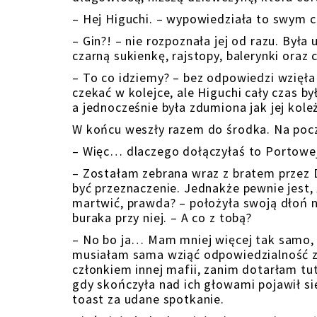
– Hej Higuchi. – wypowiedziała to swym
– Gin?! – nie rozpoznała jej od razu. Był
czarną sukienkę, rajstopy, balerynki oraz 
– To co idziemy? – bez odpowiedzi wzięła 
czekać w kolejce, ale Higuchi cały czas b
a jednocześnie była zdumiona jak jej koleż
W końcu weszły razem do środka. Na począ
– Więc… dlaczego dołączyłaś to Portowej 
– Zostałam zebrana wraz z bratem przez D
być przeznaczenie. Jednakże pewnie jest, 
martwić, prawda? – położyła swoją dłoń na
buraka przy niej. – A co z tobą?
– No bo ja… Mam mniej więcej tak samo, t
musiałam sama wziąć odpowiedzialność za
członkiem innej mafii, zanim dotarłam tut
gdy skończyła nad ich głowami pojawił się
toast za udane spotkanie.