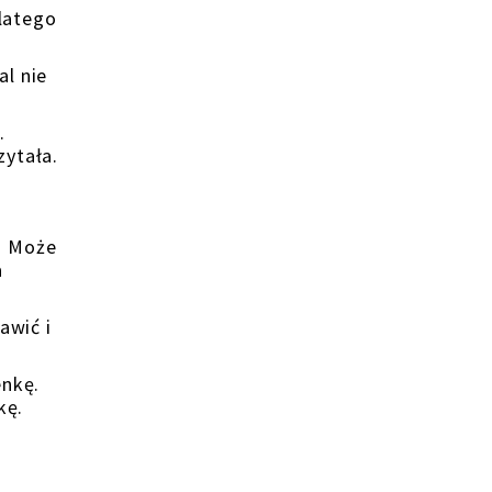
latego
al nie
.
zytała.
e. Może
a
awić i
enkę.
kę.