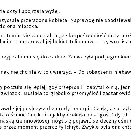
ła oczy i spojrzała wyżej.
rzyczała przerażona kobieta. Naprawdę nie spodziewał
zie ona mieszka.
dni temu. Nie wiedziałem, że bezpośredniość moja moż
ania. – podarował jej bukiet tulipanów. – Czy wrócisz
 przyjrzała mu się dokładnie. Zauważyła pod jego okie
nak nie chciała w to uwierzyć. – Do zobaczenia nieba
poczuła się lepiej, gdy przeprosił i zapytał o nią, jed
a związek. Musiała to głęboko przemyśleć i zastanowić 
awdę jej posłużyła dla urody i energii. Czuła, że odżył
ą o ścianę Gin, która jakby czekała na kogoś. Gdy ich
 maską ciemnowłosej mógł się pojawić serdeczny uśmi
re przez moment przeraziły Ichiyõ. Zwykle była ona ch