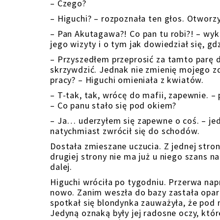
– Czego?
– Higuchi? – rozpoznała ten głos. Otworzy
– Pan Akutagawa?! Co pan tu robi?! – wyk
jego wizyty i o tym jak dowiedział się, gd
– Przyszedłem przeprosić za tamto parę 
skrzywdzić. Jednak nie zmienię mojego zd
pracy? – Higuchi omieniała z kwiatów.
– T-tak, tak, wrócę do mafii, zapewnie. –
– Co panu stało się pod okiem?
– Ja… uderzyłem się zapewne o coś. – jed
natychmiast zwrócił się do schodów.
Dostała zmieszane uczucia. Z jednej strony 
drugiej strony nie ma już u niego szans n
dalej.
Higuchi wróciła po tygodniu. Przerwa napr
nowo. Zanim weszła do bazy zastała opart
spotkał się blondynka zauważyła, że pod
Jedyną oznaką były jej radosne oczy, któ