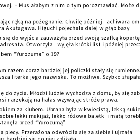
fowej. – Musiałabym z nim o tym porozmawiać. Może d
ając ręką na pożegnanie. Chwilę później Tachiwara om
ra Akutagawa. Higuchi pojechała dalej w głąb bazy.
 się do wyjścia zauważyła przed swoją szafką kopertę
adresata. Otworzyła i wyjęła krótki list i później przec
lubem “Yurozuma” o 19?
ym razem coraz bardziej jej policzki stały się rumienn
sza literka jego nazwiska. To możliwe. Szybko złapał
ię do życia. Młodzi ludzie wychodzą z domu, by się zab
rsi narzekają na hałas wzywając stróże prawa.
rokiem za klubem. Ubrana była w kwiecistą, lekką suki
sobie lekki makijaż, lekko różowe baletki i małą toreb
stanęła przed “Yurozumą”.
a plecy. Przerażona odwróciła się za siebie i ujrzała
 bardziej się do niej zbliżała.