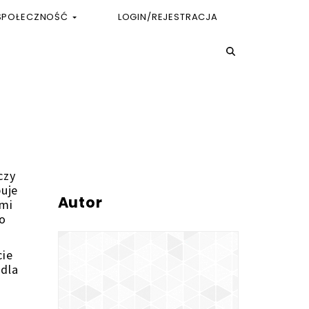
SPOŁECZNOŚĆ
LOGIN/REJESTRACJA
czy
puje
Autor
imi
To
cie
 dla