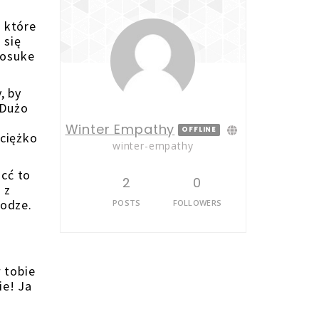
ś
, które
 się
nosuke
, by
 Dużo
Winter Empathy
OFFLINE
 ciężko
winter-empathy
acć to
2
0
 z
rodze.
POSTS
FOLLOWERS
w tobie
ie! Ja