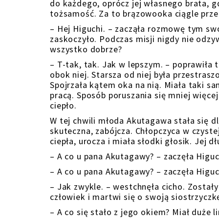
do każdego, oprócz jej własnego brata, g
tożsamość. Za to brązowooka ciągle przep
– Hej Higuchi. – zacząła rozmowę tym swo
zaskoczyło. Podczas misji nigdy nie odzyw
wszystko dobrze?
– T-tak, tak. Jak w lepszym. – poprawiła 
obok niej. Starsza od niej była przestrasz
Spojrzała kątem oka na nią. Miała taki sa
pracą. Sposób poruszania się mniej więce
ciepło.
W tej chwili młoda Akutagawa stała się dl
skuteczna, zabójcza. Chłopczyca w czyste
ciepła, urocza i miała słodki głosik. Jej 
– A co u pana Akutagawy? – zaczęła Higu
– A co u pana Akutagawy? – zaczęła Higu
– Jak zwykle. – westchnęła cicho. Zostały
człowiek i martwi się o swoją siostrzyczk
– A co się stało z jego okiem? Miał duże 