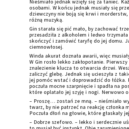
Nieśmiało jednak wzięły się za taniec. K
osobami. W końcu jednak musiały się prze
dziewczyny nie boją się krwi i morderstw, 
różną muzyką.
Gin starała się pić mało, by zachować trz
przesadziła z alkoholem i ledwo trzymała
skończyć i zamówić taryfę do jej domu. Ja
ciemnowłosej.
Winda akurat doznała awarii, więc musiał
W Gin rosło lekko zakłopotanie. Pierwszy 
znalezienie klucza to otwarcia drzwi. Wes
zaliczyć glebę. Jednak się ucieszyła z ta
jej pomóc wstać i doprowadzić do łóżka. 
poczuła mocne szarpnięcie i spadła na posł
które oplatało jej szyję i nogi. Nerwowo
– Proszę… zostań ze mną. – nieśmiało wys
twarz, by nie patrzeć na reakcję członka 
Poczuła dłoń na głowie, które głaskały je
– Dobrze szefowo. – lekko i serdecznie u
to musiał być instynkt. Obie zarumienione 