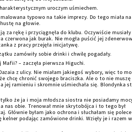
 charakterystycznym uroczym uśmiechem.
a umalowana typowo na takie imprezy. Do tego miała na
chustę na głowie.
ją za rękę i przyciągnęła do klubu. Oczywiście musiały
yła czerwona jak burak. Nie mogła puścić jej zdenerwo
anka z pracy przejęła inicjatywę.
tku zamówiły sobie drinki i chwilę pogadały.
Mafii? – zaczęła pierwsza Higuchi.
azaia z ulicy. Nie miałam jakiegoś wybory, więc to m
że chcę chronić swojego braciszka. Ale o to nie muszę 
 jej ramieniu i skromnie uśmiechała się. Blondynka st
ylko że ja i moja młodsza siostra nie posiadamy mocy
 nas obie. Trenował mnie skrytobójca i to tego był
aj. Głównie byłam jako ochrona i słuchałam się polece
 kelner podając zamówione drinki. Wzięły je i razem w