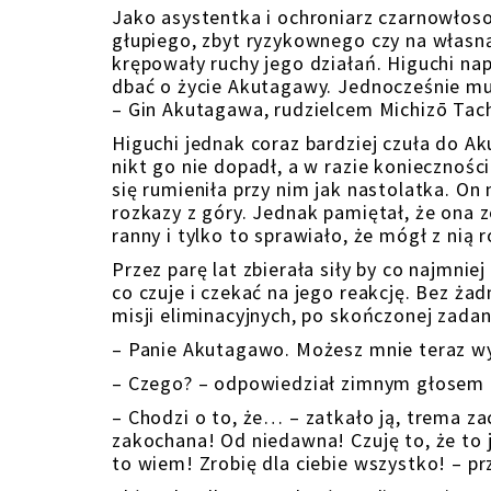
Jako asystentka i ochroniarz czarnowłoso
głupiego, zbyt ryzykownego czy na własną
krępowały ruchy jego działań. Higuchi na
dbać o życie Akutagawy. Jednocześnie mu
– Gin Akutagawa, rudzielcem Michizō Tach
Higuchi jednak coraz bardziej czuła do Ak
nikt go nie dopadł, a w razie koniecznośc
się rumieniła przy nim jak nastolatka. On 
rozkazy z góry. Jednak pamiętał, że ona z
ranny i tylko to sprawiało, że mógł z nią 
Przez parę lat zbierała siły by co najmn
co czuje i czekać na jego reakcję. Bez ża
misji eliminacyjnych, po skończonej zadan
– Panie Akutagawo. Możesz mnie teraz wy
– Czego? – odpowiedział zimnym głosem 
– Chodzi o to, że… – zatkało ją, trema zac
zakochana! Od niedawna! Czuję to, że to j
to wiem! Zrobię dla ciebie wszystko! – pr