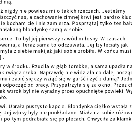
d nią.
uż nigdy nie powiesz mi o takich rzeczach. Jesteśmy
szczyć nas, a zachowanie zimnej krwi jest bardzo klu
Nie kocham cię i nie zamierza. Posprzątaj tylko ten ba
 zapłakaną blondynkę samą w sobie.
serce. To był jej pierwszy zawód miłosny. W czasach
ania, a teraz sama to odczuwała. Jej łzy leciały jak
myła z siebie makijaż jaki sobie zrobiła. W końcu musi
i.
try w środku. Rzuciła w głąb torebkę, a sama upadła n
jak rwiąca rzeka. Naprawdę nie widziała co dalej począ
u i zabić się czy wziąć się w garść i żyć z dumą? Jed
p i odpocząć od pracy. Przypatrzyła się za okno. Przez c
nak wzrok był nie wyraźny przez opuchnięte powieki. W
ało.
zwi. Ubrała puszyste kapcie. Blondynka ciężko wstała z
. Jej włosy były nie poukładane. Miała na sobie różow
i po tym podrabiała się po plecach. Chwyciła za klamk