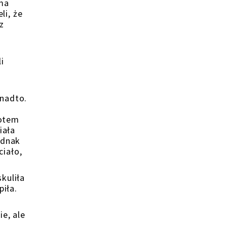
oma
li, że
 z
o
i
anadto.
potem
iała
ednak
ciało,
kuliła
piła.
e, ale