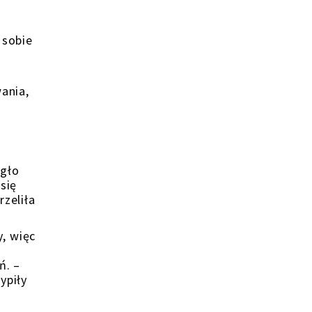
 sobie
wania,
ogło
się
rzeliła
, więc
ń. –
ypiły