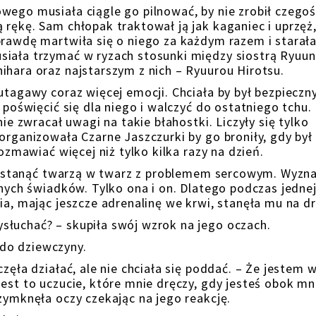
wego musiała ciągle go pilnować, by nie zrobił czego
 rękę. Sam chłopak traktował ją jak kaganiec i uprzęż
prawdę martwiła się o niego za każdym razem i starała
siała trzymać w ryzach stosunki między siostrą Ryuu
ihara oraz najstarszym z nich – Ryuurou Hirotsu.
utagawy coraz więcej emocji. Chciała by był bezpieczny
i poświęcić się dla niego i walczyć do ostatniego tchu.
nie zwracał uwagi na takie błahostki. Liczyły się tylko
organizowała Czarne Jaszczurki by go broniły, gdy był
rozmawiać więcej niż tylko kilka razy na dzień.
iej stanąć twarzą w twarz z problemem sercowym. Wyzn
dnych świadków. Tylko ona i on. Dlatego podczas jednej
ia, mając jeszcze adrenalinę we krwi, stanęła mu na d
słuchać? – skupiła swój wzrok na jego oczach.
do dziewczyny.
zęła działać, ale nie chciała się poddać. – Że jestem 
est to uczucie, które mnie dręczy, gdy jesteś obok mn
zymknęła oczy czekając na jego reakcję.