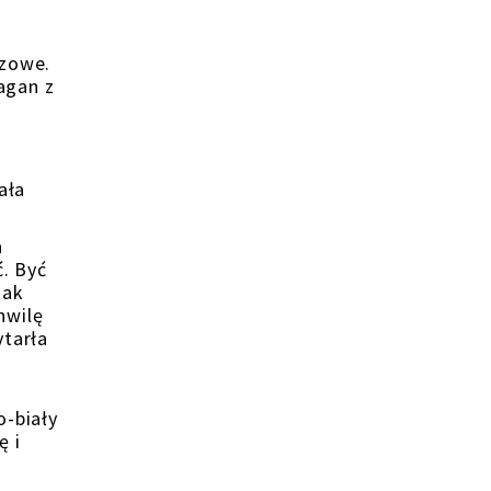
czowe.
łagan z
ała
a
ć. Być
nak
hwilę
ytarła
o-biały
ę i