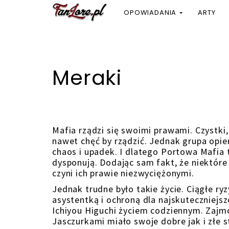
OPOWIADANIA
ARTY
Meraki
Mafia rządzi się swoimi prawami. Czystki,
nawet chęć by rządzić. Jednak grupa opier
chaos i upadek. I dlatego Portowa Mafia t
dysponują. Dodając sam fakt, że niektóre
czyni ich prawie niezwyciężonymi.
Jednak trudne było takie życie. Ciągłe r
asystentką i ochroną dla najskuteczniejs
Ichiyou Higuchi życiem codziennym. Zaj
Jasczurkami miało swoje dobre jak i złe s