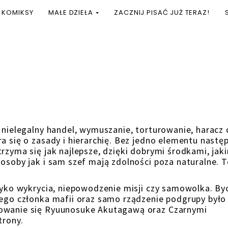
KOMIKSY
MAŁE DZIEŁA
ZACZNIJ PISAĆ JUŻ TERAZ!
 nielegalny handel, wymuszanie, torturowanie, haracz 
a się o zasady i hierarchię. Bez jedno elementu nastę
rzyma się jak najlepsze, dzięki dobrymi środkami, jak
 osoby jak i sam szef mają zdolności poza naturalne. 
yzyko wykrycia, niepowodzenie misji czy samowolka. By
zego członka mafii oraz samo rządzenie podgrupy było
mowanie się Ryuunosuke Akutagawą oraz Czarnymi
trony.