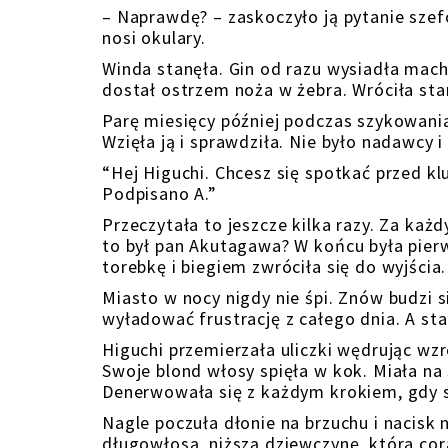
– Naprawdę? – zaskoczyło ją pytanie sze
nosi okulary.
Winda stanęła. Gin od razu wysiadła mach
dostał ostrzem noża w żebra. Wróciła sta
Parę miesięcy później podczas szykowania
Wzięła ją i sprawdziła. Nie było nadawcy i 
“Hej Higuchi. Chcesz się spotkać przed k
Podpisano A.”
Przeczytała to jeszcze kilka razy. Za każd
to był pan Akutagawa? W końcu była pierw
torebkę i biegiem zwróciła się do wyjścia.
Miasto w nocy nigdy nie śpi. Znów budzi s
wyładować frustrację z całego dnia. A sta
Higuchi przemierzała uliczki wędrując wz
Swoje blond włosy spięła w kok. Miała na 
Denerwowała się z każdym krokiem, gdy 
Nagle poczuła dłonie na brzuchu i nacisk n
długowłosą, niższą dziewczynę, która coraz