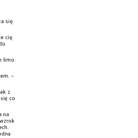
a się
e cię
 do
m limo.
wem. –
nak z
się co
a na
 wzrok
ech.
łodna