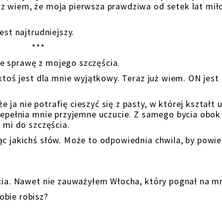
az wiem, że moja pierwsza prawdziwa od setek lat mił
est najtrudniejszy.
***
e sprawę z mojego szczęścia.
 ktoś jest dla mnie wyjątkowy. Teraz już wiem. ON jest
ja nie potrafię cieszyć się z pasty, w której kształt 
rzepełnia mnie przyjemne uczucie. Z samego bycia obok
y mi do szczęścia.
ąc jakichś słów. Może to odpowiednia chwila, by powie
icia. Nawet nie zauważyłem Włocha, który pognał na m
obie robisz?