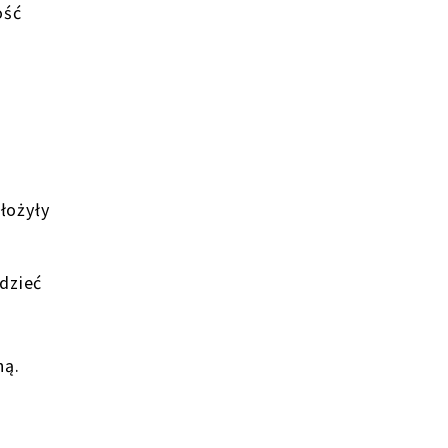
ość
ułożyły
dzieć
ną.