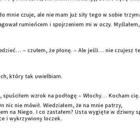
 mnie czuje, ale nie mam już siły tego w sobie trzym
eagował rumieńcem i spojrzeniem mi w oczy. Myślałem,
dzieć… – czułem, że płonę. – Ale jeśli… nie czujesz t
ech, który tak uwielbiam.
a, spuściłem wzrok na podłogę – Włochy… Kocham cię.
On nic nie mówił. Wiedziałem, że na mnie patrzy,
em na Niego. I co zastałem? Usta wygięte w dziwny s
ęce i wykrzywiony loczek.