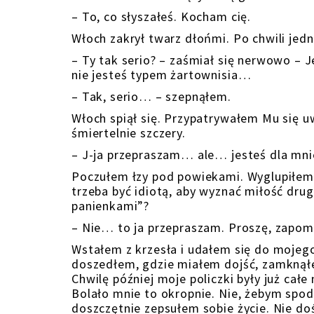
– To, co słyszałeś. Kocham cię.
Włoch zakrył twarz dłońmi. Po chwili jed
– Ty tak serio? – zaśmiał się nerwowo – J
nie jesteś typem żartownisia…
– Tak, serio… – szepnąłem.
Włoch spiął się. Przypatrywałem Mu się u
śmiertelnie szczery.
– J-ja przepraszam… ale… jesteś dla mni
Poczułem łzy pod powiekami. Wyglupiłem s
trzeba być idiotą, aby wyznać miłość dru
panienkami”?
– Nie… to ja przepraszam. Proszę, zapomn
Wstałem z krzesła i udałem się do mojeg
doszedłem, gdzie miałem dojść, zamknąłem
Chwilę później moje policzki były już całe
Bolało mnie to okropnie. Nie, żebym spodz
doszczętnie zepsułem sobie życie. Nie doś