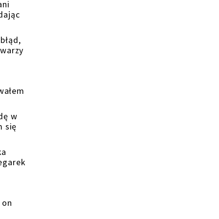
ani
dając
błąd,
twarzy
owałem
ędę w
m się
ka
zegarek
ł on