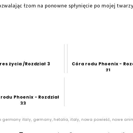
ozwalając łzom na ponowne spłynięcie po mojej twarzy
res życia /Rozdział 3
Córa rodu Phoenix - Roz
21
rodu Phoenix - Rozdział
33
b germany italy
,
germany
,
hetalia
,
italy
,
nowa powieść
,
nowe ani