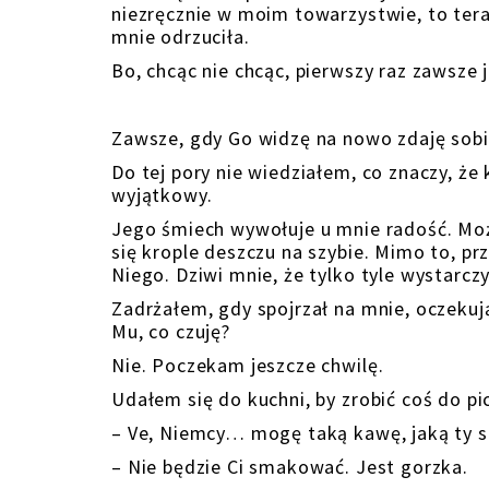
niezręcznie w moim towarzystwie, to ter
mnie odrzuciła.
Bo, chcąc nie chcąc, pierwszy raz zawsze j
Zawsze, gdy Go widzę na nowo zdaję sobi
Do tej pory nie wiedziałem, co znaczy, że
wyjątkowy.
Jego śmiech wywołuje u mnie radość. Może 
się krople deszczu na szybie. Mimo to, p
Niego. Dziwi mnie, że tylko tyle wystarcz
Zadrżałem, gdy spojrzał na mnie, oczekuj
Mu, co czuję?
Nie. Poczekam jeszcze chwilę.
Udałem się do kuchni, by zrobić coś do p
– Ve, Niemcy… mogę taką kawę, jaką ty s
– Nie będzie Ci smakować. Jest gorzka.