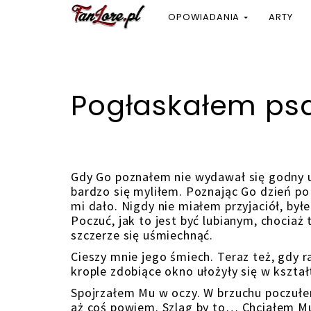
OPOWIADANIA
ARTY
Pogłaskałem psa
Gdy Go poznałem nie wydawał się godny uwa
bardzo się myliłem. Poznając Go dzień po 
mi dało. Nigdy nie miałem przyjaciół, by
Poczuć, jak to jest być lubianym, chociaż 
szczerze się uśmiechnąć.
Cieszy mnie jego śmiech. Teraz też, gdy 
krople zdobiące okno ułożyły się w kształt
Spojrzałem Mu w oczy. W brzuchu poczułe
aż coś powiem. Szlag by to… Chciałem Mu