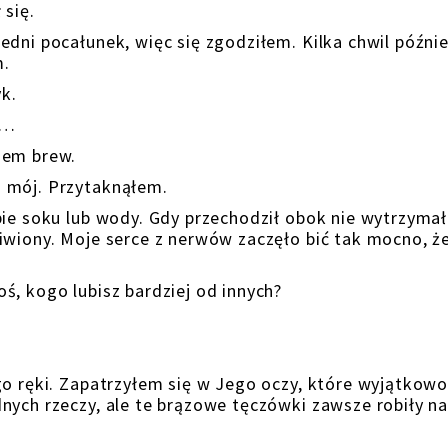
 się.
dni pocałunek, więc się zgodziłem. Kilka chwil późnie
m.
yk.
o…
iem brew.
 mój. Przytaknąłem.
bie soku lub wody. Gdy przechodził obok nie wytrzyma
iwiony. Moje serce z nerwów zaczęło bić tak mocno, że
ś, kogo lubisz bardziej od innych?
go ręki. Zapatrzyłem się w Jego oczy, które wyjątkow
nych rzeczy, ale te brązowe tęczówki zawsze robiły n