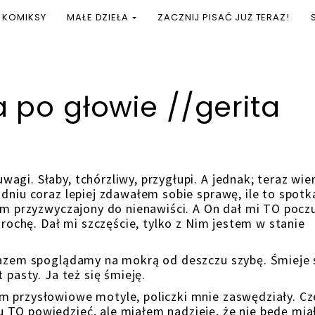
KOMIKSY
MAŁE DZIEŁA
ZACZNIJ PISAĆ JUŻ TERAZ!
 po głowie //gerita
gi. Słaby, tchórzliwy, przygłupi. A jednak; teraz wie
dniu coraz lepiej zdawałem sobie sprawę, ile to spotk
łem przyzwyczajony do nienawiści. A On dał mi TO pocz
trochę. Dał mi szczęście, tylko z Nim jestem w stanie
razem spoglądamy na mokrą od deszczu szybę. Śmieje s
 pasty. Ja też się śmieję.
m przysłowiowe motyle, policzki mnie zaswędziały. Cz
 TO powiedzieć, ale miałem nadzieję, że nie będę mia