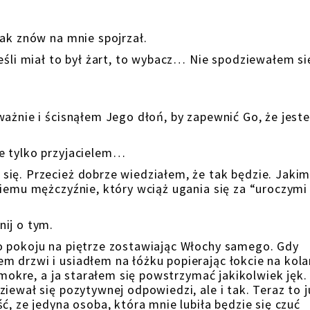
nak znów na mnie spojrzał.
eśli miał to był żart, to wybacz… Nie spodziewałem si
ważnie i ścisnąłem Jego dłoń, by zapewnić Go, że jest
e tylko przyjacielem…
ię. Przecież dobrze wiedziałem, że tak będzie. Jaki
giemu mężczyźnie, który wciąż ugania się za “uroczymi
ij o tym.
o pokoju na piętrze zostawiając Włochy samego. Gdy
 drzwi i usiadłem na łóżku popierając łokcie na kola
 mokre, a ja starałem się powstrzymać jakikolwiek jęk.
iewał się pozytywnej odpowiedzi, ale i tak. Teraz to j
ć, ze jedyna osoba, która mnie lubiła będzie się czuć