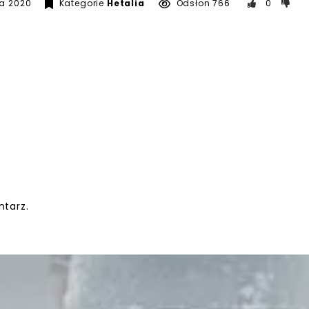
da 2020
Kategorie
Hetalia
Odsłon 766
0
tarz.