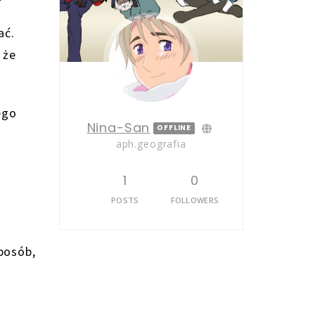
ać.
 że
ego
Nina-San
OFFLINE
aph.geografia
1
0
POSTS
FOLLOWERS
posób,