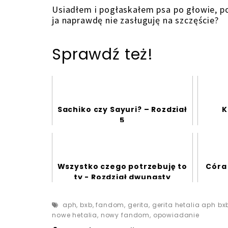
Usiadłem i pogłaskałem psa po głowie, p
ja naprawdę nie zasługuję na szczęście?
Sprawdź też!
Sachiko czy Sayuri? – Rozdział
K
5
Wszystko czego potrzebuję to
Córa 
ty - Rozdział dwunasty
aph
,
bxb
,
fandom
,
gerita
,
gerita hetalia aph bx
nowe hetalia
,
nowy fandom
,
opowiadanie