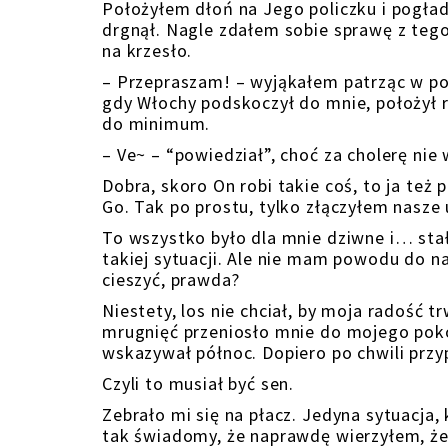
Położyłem dłoń na Jego policzku i pogładz
drgnął. Nagle zdałem sobie sprawę z tego
na krzesło.
– Przepraszam! – wyjąkałem patrząc w po
gdy Włochy podskoczył do mnie, położył r
do minimum.
– Ve~ – “powiedział”, choć za cholerę nie
Dobra, skoro On robi takie coś, to ja te
Go. Tak po prostu, tylko złączyłem nasze 
To wszystko było dla mnie dziwne i… stał
takiej sytuacji. Ale nie mam powodu do n
cieszyć, prawda?
Niestety, los nie chciał, by moja radość t
mrugnięć przeniosło mnie do mojego poko
wskazywał północ. Dopiero po chwili przy
Czyli to musiał być sen.
Zebrało mi się na płacz. Jedyna sytuacja,
tak świadomy, że naprawdę wierzyłem, że 