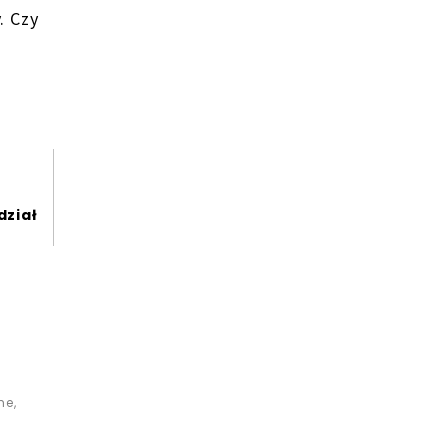
. Czy
dział
me
,