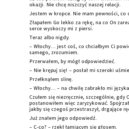
okazji. Nie chcę niszczyć naszej relacji.
Jestem w kropce. Nie mam pewności, co do
Złapałem Go lekko za rękę, na co On zar
serce wyskoczy mi z piersi.
Teraz albo nigdy.
– Włochy… jest coś, co chciałbym Ci powie
samego, zrozumiem.
Przerwałem, by mógł odpowiedzieć.
– Nie krępuj się! – posłał mi szeroki uśmi
Przełknąłem slinę.
– Włochy… – na chwilę zabrakło mi język
Czułem się niezręcznie, szczególnie, gdy 
postanowiłem więc zaryzykować. Spojrzał
jakby się czegoś przestraszył, drgające r
Już znałem jego odpowiedź.
– C-co? – rzekł łamiącym się głosem.