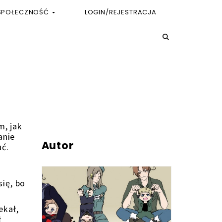
SPOŁECZNOŚĆ
LOGIN/REJESTRACJA
m, jak
anie
Autor
uć.
ię, bo
ekał,
ł