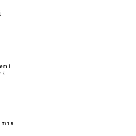
j
łem i
 z
o
a mnie