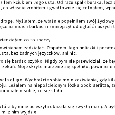
iłem kciukiem Jego usta. Od razu spalił buraka, lecz 
, co właśnie zrobiłem i gwałtownie się cofnąłem, wpa
dłogę. Myślałem, że właśnie popełniłem swój życiowy 
ęce na moich barkach i zmniejszył odległość naszych 
 wiedziałem co to znaczy.
ż powinienem zadziałać. Złapałem Jego policzki i pocał
usta, bez żadnych języczków, ani nic.
o się bardzo szybko. Nigdy bym nie przewidział, że b
arzekań. Moje skryte marzenie się spełniło, powiniene
rwała długo. Wyobraźcie sobie moje zdziwienie, gdy kil
ju. Leżałem na niepościelonym łóżku obok Berlitza, 
pomniałem sobie, co się stało.
 która by mnie ucieszyła okazała się zwykłą marą. A by
mi z nim wyjdzie.