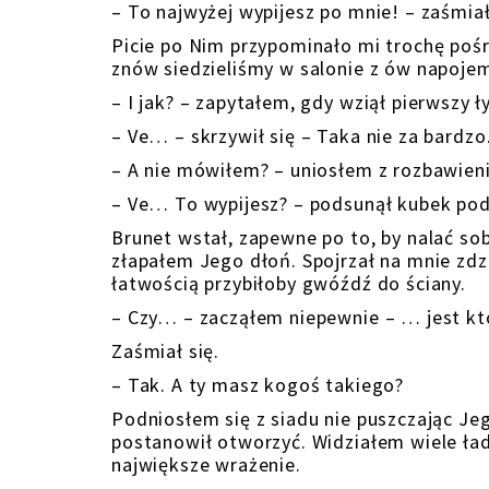
– To najwyżej wypijesz po mnie! – zaśmiał
Picie po Nim przypominało mi trochę pośre
znów siedzieliśmy w salonie z ów napoje
– I jak? – zapytałem, gdy wziął pierwszy ł
– Ve… – skrzywił się – Taka nie za bardz
– A nie mówiłem? – uniosłem z rozbawien
– Ve… To wypijesz? – podsunął kubek pod
Brunet wstał, zapewne po to, by nalać so
złapałem Jego dłoń. Spojrzał na mnie zdz
łatwością przybiłoby gwóźdź do ściany.
– Czy… – zacząłem niepewnie – … jest kto
Zaśmiał się.
– Tak. A ty masz kogoś takiego?
Podniosłem się z siadu nie puszczając Je
postanowił otworzyć. Widziałem wiele ład
największe wrażenie.