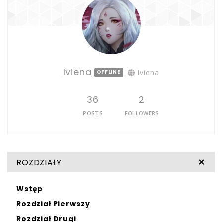
Iviena
Iviena
OFFLINE
36
2
POSTS
FOLLOWERS
ROZDZIAŁY
Wstęp
Rozdział Pierwszy
Rozdział Drugi