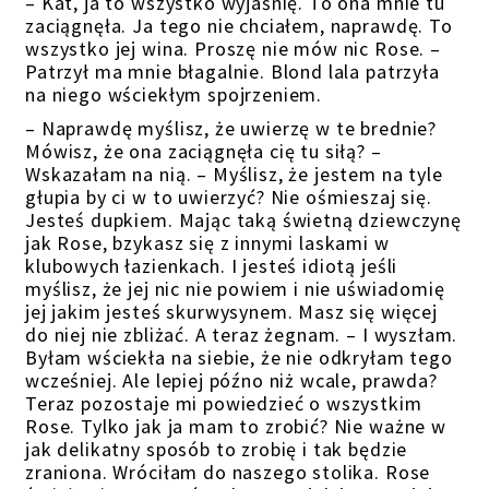
– Kat, ja to wszystko wyjaśnię. To ona mnie tu
zaciągnęła. Ja tego nie chciałem, naprawdę. To
wszystko jej wina. Proszę nie mów nic Rose. –
Patrzył ma mnie błagalnie. Blond lala patrzyła
na niego wściekłym spojrzeniem.
– Naprawdę myślisz, że uwierzę w te brednie?
Mówisz, że ona zaciągnęła cię tu siłą? –
Wskazałam na nią. – Myślisz, że jestem na tyle
głupia by ci w to uwierzyć? Nie ośmieszaj się.
Jesteś dupkiem. Mając taką świetną dziewczynę
jak Rose, bzykasz się z innymi laskami w
klubowych łazienkach. I jesteś idiotą jeśli
myślisz, że jej nic nie powiem i nie uświadomię
jej jakim jesteś skurwysynem. Masz się więcej
do niej nie zbliżać. A teraz żegnam. – I wyszłam.
Byłam wściekła na siebie, że nie odkryłam tego
wcześniej. Ale lepiej późno niż wcale, prawda?
Teraz pozostaje mi powiedzieć o wszystkim
Rose. Tylko jak ja mam to zrobić? Nie ważne w
jak delikatny sposób to zrobię i tak będzie
zraniona. Wróciłam do naszego stolika. Rose