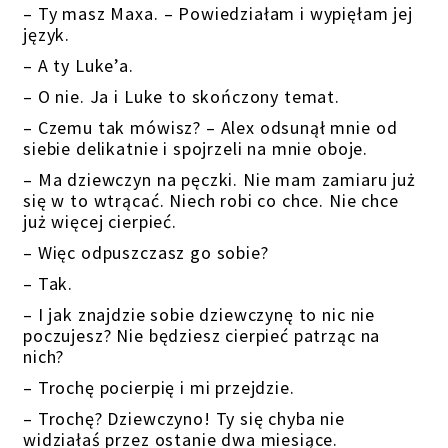
– Ty masz Maxa. – Powiedziałam i wypięłam jej
język.
– A ty Luke’a.
– O nie. Ja i Luke to skończony temat.
– Czemu tak mówisz? – Alex odsunął mnie od
siebie delikatnie i spojrzeli na mnie oboje.
– Ma dziewczyn na pęczki. Nie mam zamiaru już
się w to wtrącać. Niech robi co chce. Nie chce
już więcej cierpieć.
– Więc odpuszczasz go sobie?
– Tak.
– I jak znajdzie sobie dziewczynę to nic nie
poczujesz? Nie będziesz cierpieć patrząc na
nich?
– Trochę pocierpię i mi przejdzie.
– Trochę? Dziewczyno! Ty się chyba nie
widziałaś przez ostanie dwa miesiące.