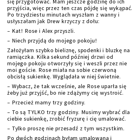
się przygotować. Mam jeszcze godzinę do ich
przyjścia, więc przez ten czas pójdę się wykąpać.
Po trzydziestu minutach wyszłam z wanny i
usłyszałam jak Drew krzyczy z dołu:
– Kat! Rose i Alex przyszli.
– Niech przyjdą do mojego pokoju!
Założyłam szybko bieliznę, spodenki i bluzkę na
ramiączka. Kilka sekund później drzwi od
mojego pokoju otworzyły się i weszli przez nie
moi goście. Rose miała na sobie czerwoną
obcisłą sukienkę. Wyglądała w niej świetnie.
– Wybacz, że tak wcześnie, ale Rose uparła się
żeby już przyjść, bo nie zdążymy cię wystroić.
– Przecież mamy trzy godziny.
– To są TYLKO trzy godziny. Musimy wybrać dla
ciebie sukienkę, zrobić fryzurę i cię umalować.
– Tylko proszę nie przesadź z tym wszystkim.
Po dwóch godzinach byłam umalowana i