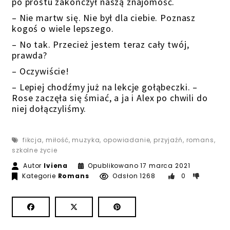
po prostu zakończył naszą znajomość.
– Nie martw się. Nie był dla ciebie. Poznasz
kogoś o wiele lepszego.
– No tak. Przecież jestem teraz cały twój,
prawda?
– Oczywiście!
– Lepiej chodźmy już na lekcje gołąbeczki. –
Rose zaczęła się śmiać, a ja i Alex po chwili do
niej dołączyliśmy.
fikcja
,
miłość
,
muzyka
,
opowiadanie
,
przyjaźń
,
romans
,
szkolne życie
Autor
Iviena
Opublikowano
17 marca 2021
Kategorie
Romans
Odsłon 1268
0