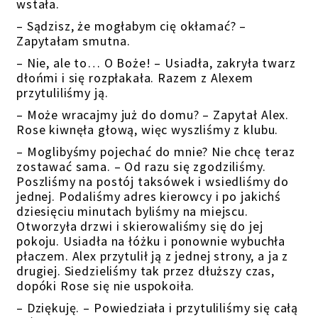
wstała.
– Sądzisz, że mogłabym cię okłamać? –
Zapytałam smutna.
– Nie, ale to… O Boże! – Usiadła, zakryła twarz
dłońmi i się rozpłakała. Razem z Alexem
przytuliliśmy ją.
– Może wracajmy już do domu? – Zapytał Alex.
Rose kiwnęła głową, więc wyszliśmy z klubu.
– Moglibyśmy pojechać do mnie? Nie chcę teraz
zostawać sama. – Od razu się zgodziliśmy.
Poszliśmy na postój taksówek i wsiedliśmy do
jednej. Podaliśmy adres kierowcy i po jakichś
dziesięciu minutach byliśmy na miejscu.
Otworzyła drzwi i skierowaliśmy się do jej
pokoju. Usiadła na łóżku i ponownie wybuchła
płaczem. Alex przytulił ją z jednej strony, a ja z
drugiej. Siedzieliśmy tak przez dłuższy czas,
dopóki Rose się nie uspokoiła.
– Dziękuję. – Powiedziała i przytuliliśmy się całą