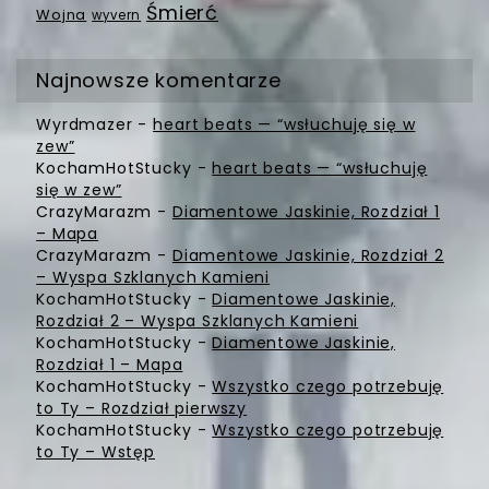
Śmierć
Wojna
wyvern
Najnowsze komentarze
Wyrdmazer
-
heart beats — “wsłuchuję się w
zew”
KochamHotStucky
-
heart beats — “wsłuchuję
się w zew”
CrazyMarazm
-
Diamentowe Jaskinie, Rozdział 1
– Mapa
CrazyMarazm
-
Diamentowe Jaskinie, Rozdział 2
– Wyspa Szklanych Kamieni
KochamHotStucky
-
Diamentowe Jaskinie,
Rozdział 2 – Wyspa Szklanych Kamieni
KochamHotStucky
-
Diamentowe Jaskinie,
Rozdział 1 – Mapa
KochamHotStucky
-
Wszystko czego potrzebuję
to Ty – Rozdział pierwszy
KochamHotStucky
-
Wszystko czego potrzebuję
to Ty – Wstęp