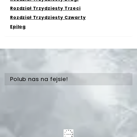
Rozdział Trzydziesty Trzeci
Rozdział Trzydziesty Czwarty
Epilog
Polub nas na fejsie!