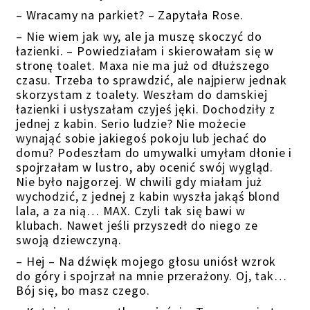
– Wracamy na parkiet? – Zapytała Rose.
– Nie wiem jak wy, ale ja muszę skoczyć do
łazienki. – Powiedziałam i skierowałam się w
stronę toalet. Maxa nie ma już od dłuższego
czasu. Trzeba to sprawdzić, ale najpierw jednak
skorzystam z toalety. Weszłam do damskiej
łazienki i usłyszałam czyjeś jęki. Dochodziły z
jednej z kabin. Serio ludzie? Nie możecie
wynająć sobie jakiegoś pokoju lub jechać do
domu? Podeszłam do umywalki umyłam dłonie i
spojrzałam w lustro, aby ocenić swój wygląd.
Nie było najgorzej. W chwili gdy miałam już
wychodzić, z jednej z kabin wyszła jakąś blond
lala, a za nią… MAX. Czyli tak się bawi w
klubach. Nawet jeśli przyszedł do niego ze
swoją dziewczyną.
– Hej – Na dźwięk mojego głosu uniósł wzrok
do góry i spojrzał na mnie przerażony. Oj, tak…
Bój się, bo masz czego.