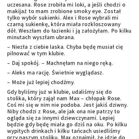
uczesana. Rose zrobiła mi loki, a jeśli chodzi o
makijaż to mam zrobione smoky eye. Został
tylko wybór sukienki. Alex i Rose wybrali mi
czarną sukienkę, która miała rozkloszowany
dół. Weszłam do łazienki i ją założyłam. Po kilku
minutach wyszłam ubrana.
– Niezła z ciebie laska. Chyba będę musiał cię
pilnować w tym klubie.
– Daj spokój. – Machnęłam na niego ręką.
– Aleks ma rację. Świetnie wyglądasz.
– Może już lepiej chodźmy.
Gdy byliśmy już w klubie, udaliśmy się do
stolika, który zajął nam Max – chłopak Rose.
Coś mi się w nim nie podoba. Jest jakiś dziwny.
Niby chodzi z Rose, ale jak ona nie patrzy to
ogląda się za innymi dziewczynami. Lepiej
będzie gdy będę miała go dziś na oku. Po kilku
wypitych drinkach i kilku tańcach usiedliśmy
przy naszym stoliku. Max oznajmił, że idzie do