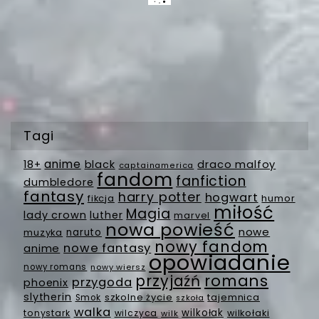
Tagi
anime
18+
black
draco malfoy
captainamerica
fandom
fanfiction
dumbledore
fantasy
harry potter
hogwart
fikcja
humor
miłość
Magia
lady crown
luther
marvel
nowa powieść
nowe
muzyka
naruto
nowy fandom
nowe fantasy
anime
opowiadanie
nowy romans
nowy wiersz
romans
przyjaźń
przygoda
phoenix
slytherin
szkolne życie
tajemnica
Smok
szkoła
walka
wilkołak
tonystark
wilczyca
wilkołaki
wilk