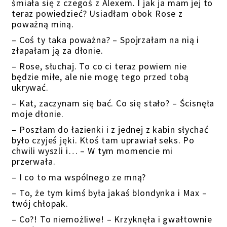
śmiała się z czegoś z Alexem. I jak ja mam jej to
teraz powiedzieć? Usiadłam obok Rose z
poważną miną.
– Coś ty taka poważna? – Spojrzałam na nią i
złapałam ją za dłonie.
– Rose, słuchaj. To co ci teraz powiem nie
będzie miłe, ale nie mogę tego przed tobą
ukrywać.
– Kat, zaczynam się bać. Co się stało? – Ścisnęła
moje dłonie.
– Poszłam do łazienki i z jednej z kabin słychać
było czyjeś jęki. Ktoś tam uprawiał seks. Po
chwili wyszli i… – W tym momencie mi
przerwała.
– I co to ma wspólnego ze mną?
– To, że tym kimś była jakaś blondynka i Max –
twój chłopak.
– Co?! To niemożliwe! – Krzyknęła i gwałtownie