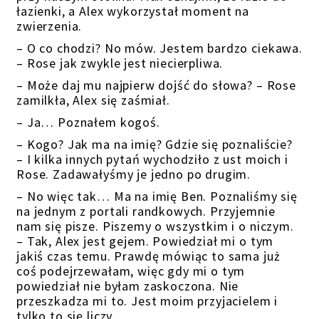
łazienki, a Alex wykorzystał moment na
zwierzenia.
– O co chodzi? No mów. Jestem bardzo ciekawa.
– Rose jak zwykle jest niecierpliwa.
– Może daj mu najpierw dojść do słowa? – Rose
zamilkła, Alex się zaśmiał.
– Ja… Poznałem kogoś.
– Kogo? Jak ma na imię? Gdzie się poznaliście?
– I kilka innych pytań wychodziło z ust moich i
Rose. Zadawałyśmy je jedno po drugim.
– No więc tak… Ma na imię Ben. Poznaliśmy się
na jednym z portali randkowych. Przyjemnie
nam się pisze. Piszemy o wszystkim i o niczym.
– Tak, Alex jest gejem. Powiedział mi o tym
jakiś czas temu. Prawdę mówiąc to sama już
coś podejrzewałam, więc gdy mi o tym
powiedział nie byłam zaskoczona. Nie
przeszkadza mi to. Jest moim przyjacielem i
tylko to się liczy.