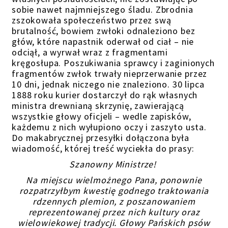
sobie nawet najmniejszego śladu. Zbrodnia
zszokowała społeczeństwo przez swą
brutalność, bowiem zwłoki odnaleziono bez
głów, które napastnik oderwał od ciał – nie
odciął, a wyrwał wraz z fragmentami
kręgosłupa. Poszukiwania sprawcy i zaginionych
fragmentów zwłok trwały nieprzerwanie przez
10 dni, jednak niczego nie znaleziono. 30 lipca
1888 roku kurier dostarczył do rąk własnych
ministra drewnianą skrzynię, zawierającą
wszystkie głowy oficjeli – wedle zapisków,
każdemu z nich wyłupiono oczy i zaszyto usta.
Do makabrycznej przesyłki dołączona była
wiadomość, której treść wyciekła do prasy:
Szanowny Ministrze!
Na miejscu wielmożnego Pana, ponownie
rozpatrzyłbym kwestię godnego traktowania
rdzennych plemion, z poszanowaniem
reprezentowanej przez nich kultury oraz
wielowiekowej tradycji. Głowy Pańskich psów