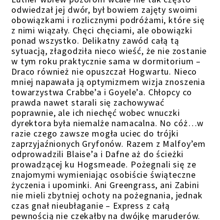
odwiedzał jej dwór, był bowiem zajęty swoimi
obowiązkami i rozlicznymi podróżami, które się
z nimi wiązały. Chęci chęciami, ale obowiązki
ponad wszystko. Delikatny zawód całą tą
sytuacją, złagodziła nieco wieść, że nie zostanie
w tym roku praktycznie sama w dormitorium –
Draco również nie opuszczał Hogwartu. Nieco
mniej napawała ją optymizmem wizja znoszenia
towarzystwa Crabbe’a i Goyele’a. Chłopcy co
prawda nawet starali się zachowywać
poprawnie, ale ich niechęć wobec wnuczki
dyrektora była niemalże namacalna. No cóż…w
razie czego zawsze mogła uciec do trójki
zaprzyjaźnionych Gryfonów. Razem z Malfoy’em
odprowadzili Blaise’a i Dafne aż do ścieżki
prowadzącej ku Hogsmeade. Pożegnali się ze
znajomymi wymieniając osobiście świąteczne
życzenia i upominki. Ani Greengrass, ani Zabini
nie mieli zbytniej ochoty na pożegnania, jednak
czas gnał nieubłaganie – Express z całą
pewnością nie czekałby na dwójkę maruderów.