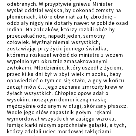
odebranych. W przypływie gniewu Minister
wysłał oddział wojska, by dokonać zemsty na
plemionach, które obwiniał za tę zbrodnię –
oddziały nigdy nie dotarły nawet w pobliże osad
Indian. Na żołdaków, którzy rozbili obóz by
przeczekać noc, napadł jeden, samotny
człowiek. Wyrżnął niemal wszystkich,
zostawiając przy życiu jednego świadka,
któremu rozkazał wrócić do ministra z wozem
wypełnionym okrutnie zmasakrowanymi
zwłokami. Młodzieniec, który uszedł z życiem,
przez kilka dni był w zbyt wielkim szoku, żeby
opowiedzieć o tym co się stało, a gdy w końcu
zaczął mówić…jego zeznania zmroziły krew w
żyłach wszystkich. Chłopiec opowiadał o
wysokim, noszącym demoniczną maskę
mężczyźnie odzianym w długi, skórzany płaszcz.
Wedle jego słów napastnik gołymi rękami
wymordował wszystkich w zasięgu wzroku,
łamiąc karki niczym spróchniałe gałązki, a tych,
którzy zdołali uciec mordował zaklęciami