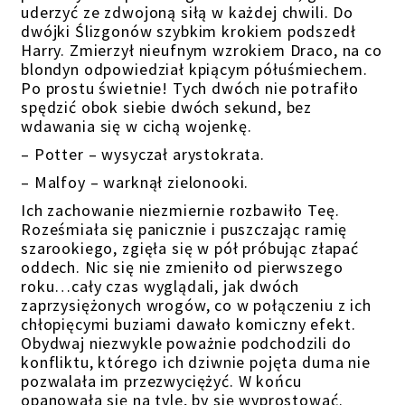
uderzyć ze zdwojoną siłą w każdej chwili. Do
dwójki Ślizgonów szybkim krokiem podszedł
Harry. Zmierzył nieufnym wzrokiem Draco, na co
blondyn odpowiedział kpiącym półuśmiechem.
Po prostu świetnie! Tych dwóch nie potrafiło
spędzić obok siebie dwóch sekund, bez
wdawania się w cichą wojenkę.
– Potter – wysyczał arystokrata.
– Malfoy – warknął zielonooki.
Ich zachowanie niezmiernie rozbawiło Teę.
Roześmiała się panicznie i puszczając ramię
szarookiego, zgięła się w pół próbując złapać
oddech. Nic się nie zmieniło od pierwszego
roku…cały czas wyglądali, jak dwóch
zaprzysiężonych wrogów, co w połączeniu z ich
chłopięcymi buziami dawało komiczny efekt.
Obydwaj niezwykle poważnie podchodzili do
konfliktu, którego ich dziwnie pojęta duma nie
pozwalała im przezwyciężyć. W końcu
opanowała się na tyle, by się wyprostować.