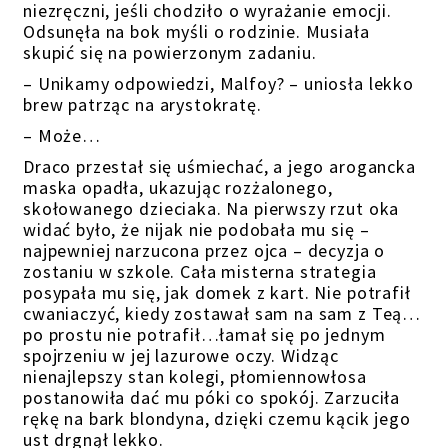
niezręczni, jeśli chodziło o wyrażanie emocji.
Odsunęła na bok myśli o rodzinie. Musiała
skupić się na powierzonym zadaniu.
– Unikamy odpowiedzi, Malfoy? – uniosła lekko
brew patrząc na arystokratę.
– Może…
Draco przestał się uśmiechać, a jego arogancka
maska opadła, ukazując rozżalonego,
skołowanego dzieciaka. Na pierwszy rzut oka
widać było, że nijak nie podobała mu się –
najpewniej narzucona przez ojca – decyzja o
zostaniu w szkole. Cała misterna strategia
posypała mu się, jak domek z kart. Nie potrafił
cwaniaczyć, kiedy zostawał sam na sam z Teą…
po prostu nie potrafił…łamał się po jednym
spojrzeniu w jej lazurowe oczy. Widząc
nienajlepszy stan kolegi, płomiennowłosa
postanowiła dać mu póki co spokój. Zarzuciła
rękę na bark blondyna, dzięki czemu kącik jego
ust drgnął lekko.