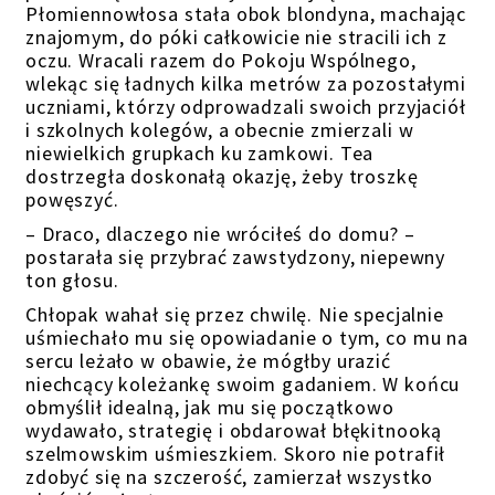
Płomiennowłosa stała obok blondyna, machając
znajomym, do póki całkowicie nie stracili ich z
oczu. Wracali razem do Pokoju Wspólnego,
wlekąc się ładnych kilka metrów za pozostałymi
uczniami, którzy odprowadzali swoich przyjaciół
i szkolnych kolegów, a obecnie zmierzali w
niewielkich grupkach ku zamkowi. Tea
dostrzegła doskonałą okazję, żeby troszkę
powęszyć.
– Draco, dlaczego nie wróciłeś do domu? –
postarała się przybrać zawstydzony, niepewny
ton głosu.
Chłopak wahał się przez chwilę. Nie specjalnie
uśmiechało mu się opowiadanie o tym, co mu na
sercu leżało w obawie, że mógłby urazić
niechcący koleżankę swoim gadaniem. W końcu
obmyślił idealną, jak mu się początkowo
wydawało, strategię i obdarował błękitnooką
szelmowskim uśmieszkiem. Skoro nie potrafił
zdobyć się na szczerość, zamierzał wszystko