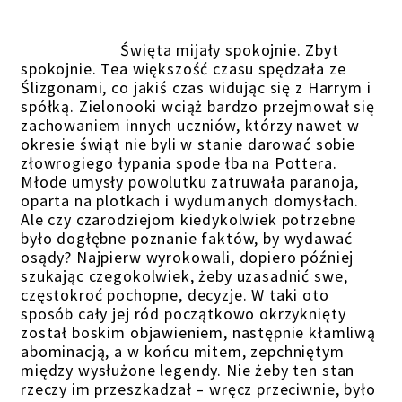
Święta mijały spokojnie. Zbyt
spokojnie. Tea większość czasu spędzała ze
Ślizgonami, co jakiś czas widując się z Harrym i
spółką. Zielonooki wciąż bardzo przejmował się
zachowaniem innych uczniów, którzy nawet w
okresie świąt nie byli w stanie darować sobie
złowrogiego łypania spode łba na Pottera.
Młode umysły powolutku zatruwała paranoja,
oparta na plotkach i wydumanych domysłach.
Ale czy czarodziejom kiedykolwiek potrzebne
było dogłębne poznanie faktów, by wydawać
osądy? Najpierw wyrokowali, dopiero później
szukając czegokolwiek, żeby uzasadnić swe,
częstokroć pochopne, decyzje. W taki oto
sposób cały jej ród początkowo okrzyknięty
został boskim objawieniem, następnie kłamliwą
abominacją, a w końcu mitem, zepchniętym
między wysłużone legendy. Nie żeby ten stan
rzeczy im przeszkadzał – wręcz przeciwnie, było