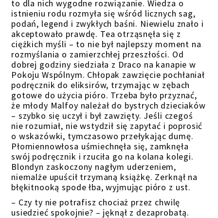
to dla nich wygodne rozwiązanie. Wiedza o
istnieniu rodu rozmyła się wśród licznych sag,
podań, legend i zwykłych baśni. Niewielu znało i
akceptowało prawdę. Tea otrząsnęła się z
ciężkich myśli – to nie był najlepszy moment na
rozmyślania o zamierzchłej przeszłości. Od
dobrej godziny siedziała z Draco na kanapie w
Pokoju Wspólnym. Chłopak zawzięcie pochłaniał
podręcznik do eliksirów, trzymając w zębach
gotowe do użycia pióro. Trzeba było przyznać,
że młody Malfoy należał do bystrych dzieciaków
– szybko się uczył i był zawzięty. Jeśli czegoś
nie rozumiał, nie wstydził się zapytać i poprosić
o wskazówki, tymczasowo przełykając dumę.
Płomiennowłosa uśmiechnęła się, zamknęła
swój podręcznik i rzuciła go na kolana kolegi.
Blondyn zaskoczony nagłym uderzeniem,
niemalże upuścił trzymaną książkę. Zerknął na
błękitnooką spode łba, wyjmując pióro z ust.
– Czy ty nie potrafisz chociaż przez chwilę
usiedzieć spokojnie? – jęknął z dezaprobatą.