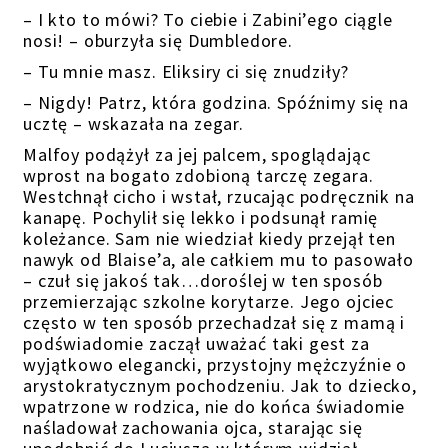
– I kto to mówi? To ciebie i Zabini’ego ciągle
nosi! – oburzyła się Dumbledore.
– Tu mnie masz. Eliksiry ci się znudziły?
– Nigdy! Patrz, która godzina. Spóźnimy się na
ucztę – wskazała na zegar.
Malfoy podążył za jej palcem, spoglądając
wprost na bogato zdobioną tarczę zegara.
Westchnął cicho i wstał, rzucając podręcznik na
kanapę. Pochylił się lekko i podsunął ramię
koleżance. Sam nie wiedział kiedy przejął ten
nawyk od Blaise’a, ale całkiem mu to pasowało
– czuł się jakoś tak…doroślej w ten sposób
przemierzając szkolne korytarze. Jego ojciec
często w ten sposób przechadzał się z mamą i
podświadomie zaczął uważać taki gest za
wyjątkowo elegancki, przystojny mężczyźnie o
arystokratycznym pochodzeniu. Jak to dziecko,
wpatrzone w rodzica, nie do końca świadomie
naśladował zachowania ojca, starając się