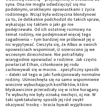
syna. Ona nie mogła odwdzięczyć się mu
podobnymi, urokliwymi opowiastkami z życia
rodzinnego. Wciąż była wdzięczna blondynowi
za to, że delikatnie podchodził do takich spraw,
wykazując się taktem o jaki go nie
podejrzewała. Od ich ostatniej rozmowy na
temat rodziny, nie podejmował więcej tego
zagadnienia – tym bardziej nie próbował jej o
nic wypytywać. Cieszyła się, że Albus w swoich
opowieściach wspominał, iż osierocono ją we
wczesnym dzieciństwie. Nie potrafiłaby
wiarygodnie opowiadać o rodzinie. Jak często
powtarzał Ethan, członkowie jej rodu
zachowywali się w mocno…specyficzny sposób
– daleki od tego w jaki funkcjonowały normalne
rodziny. Uśmiechnęła się na samo wspomnienie
wiecznie wybuchających konfliktów, które
błyskawicznie przeradzały się w istne huragany.
Te wybuchy nie były oznaką niechęci, oj nie. W
taki spektakularny sposób jej ród zwykł
okazywać troskę – bracia bywali wyjątkowo