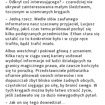
– Odkrył coś interesującego? – czarodziej nie
ukrywał zainteresowania małym śledztwem,
toczonym w szemranych kręgach.
– Jedną rzecz. Wedle słów zaufanego
informatora nasz szacowny przyjaciel, Lucjusz
Malfoy, jakiś czas temu próbował pozbyć się
kilku podejrzanych przedmiotów. Ethan stara się
ustalić co to konkretnie było i w czyje ręce
trafiło, bądź trafić miało.
Albus westchnął i pokiwał głową z uznaniem.
Kilka razy w ciągu swej kariery usiłował
wydobyć informacje od ludzi działających na
granicy magicznego prawa, ale zawsze kończyło
się to porażką. Przedstawiciele półświatka
ofiarnie pilnowali swoich interesów i nie
dopuszczali zbyt blisko siebie żadnych obcych,
częstokroć sięgając po siłę, by bronić swego. W
tych kręgach można było łatwo stracić życie,
jeśli zadawało się za dużo niewygodnych pytań.
– Jak on się tego dowiedział…