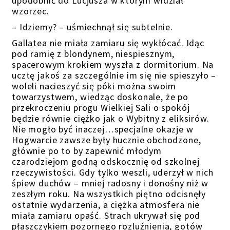
upodobnić do Lucjusza w którym widział
wzorzec.
– Idziemy? – uśmiechnął się subtelnie.
Gallatea nie miała zamiaru się wykłócać. Idąc
pod ramię z blondynem, niespiesznym,
spacerowym krokiem wyszła z dormitorium. Na
ucztę jakoś za szczególnie im się nie spieszyło –
woleli nacieszyć się póki można swoim
towarzystwem, wiedząc doskonale, że po
przekroczeniu progu Wielkiej Sali o spokój
będzie równie ciężko jak o Wybitny z eliksirów.
Nie mogło być inaczej…specjalne okazje w
Hogwarcie zawsze były hucznie obchodzone,
głównie po to by zapewnić młodym
czarodziejom godną odskocznię od szkolnej
rzeczywistości. Gdy tylko weszli, uderzył w nich
śpiew duchów – mniej radosny i donośny niż w
zeszłym roku. Na wszystkich piętno odcisnęły
ostatnie wydarzenia, a ciężka atmosfera nie
miała zamiaru opaść. Strach ukrywał się pod
płaszczykiem pozornego rozluźnienia, gotów