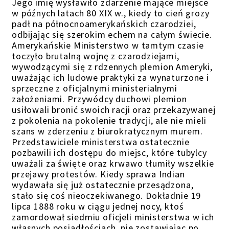
Jego imię wysławiło zdarzenie mające miejsce
w późnych latach 80 XIX w., kiedy to cień grozy
padł na północnoamerykańskich czarodziei,
odbijając się szerokim echem na całym świecie.
Amerykańskie Ministerstwo w tamtym czasie
toczyło brutalną wojnę z czarodziejami,
wywodzącymi się z rdzennych plemion Ameryki,
uważając ich ludowe praktyki za wynaturzone i
sprzeczne z oficjalnymi ministerialnymi
założeniami. Przywódcy duchowi plemion
usiłowali bronić swoich racji oraz przekazywanej
z pokolenia na pokolenie tradycji, ale nie mieli
szans w zderzeniu z biurokratycznym murem.
Przedstawiciele ministerstwa ostatecznie
pozbawili ich dostępu do miejsc, które tubylcy
uważali za święte oraz krwawo tłumiły wszelkie
przejawy protestów. Kiedy sprawa Indian
wydawała się już ostatecznie przesądzona,
stało się coś nieoczekiwanego. Dokładnie 19
lipca 1888 roku w ciągu jednej nocy, ktoś
zamordował siedmiu oficjeli ministerstwa w ich
własnych posiadłościach, nie zostawiając po