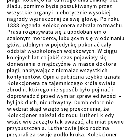
śladu, pomimo bycia poszukiwanym przez
wszystkie organy i niebotycznie wysokiej
nagrody wyznaczonej za swą głowę. Po roku
1888 legenda Kolekcjonera nabrała rozmachu.
Prasa rozpisywała się z upodobaniem o
szalonym mordercy, lubującym się w odcinaniu
głów, zdolnym w pojedynkę pokonać cały
oddział wyszkolonych wojskowych. W ciągu
kolejnych lat co jakiś czas pojawiały się
doniesienia o mężczyźnie w masce doktora
plagi, napływając z niemalże wszystkich
kontynentów. Opinia publiczna szybko uznała
Kolekcjonera za tajemniczego króla świata
zbrodni, którego nie sposób było pojmać i
doprowadzić przed wymiar sprawiedliwości –
był jak duch, nieuchwytny. Dumbledore nie
wiedział skąd wzięło się przekonanie, że
Kolekcjoner należał do rodu Luther i kiedy
właściwie zaczęto tak uważać, ale miał pewne
przypuszczenia. Lutherowie jako rodzina
przybrali za swoje godło kruka, Kolekcjoner