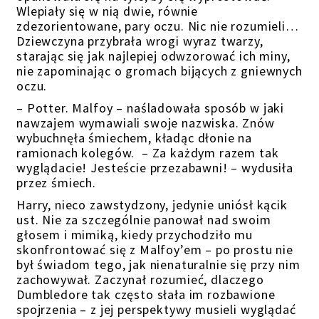
Wlepiały się w nią dwie, równie
zdezorientowane, pary oczu. Nic nie rozumieli…
Dziewczyna przybrała wrogi wyraz twarzy,
starając się jak najlepiej odwzorować ich miny,
nie zapominając o gromach bijących z gniewnych
oczu.
– Potter. Malfoy – naśladowała sposób w jaki
nawzajem wymawiali swoje nazwiska. Znów
wybuchnęła śmiechem, kładąc dłonie na
ramionach kolegów. – Za każdym razem tak
wyglądacie! Jesteście przezabawni! – wydusiła
przez śmiech.
Harry, nieco zawstydzony, jedynie uniósł kącik
ust. Nie za szczególnie panował nad swoim
głosem i mimiką, kiedy przychodziło mu
skonfrontować się z Malfoy’em – po prostu nie
był świadom tego, jak nienaturalnie się przy nim
zachowywał. Zaczynał rozumieć, dlaczego
Dumbledore tak często słała im rozbawione
spojrzenia – z jej perspektywy musieli wyglądać