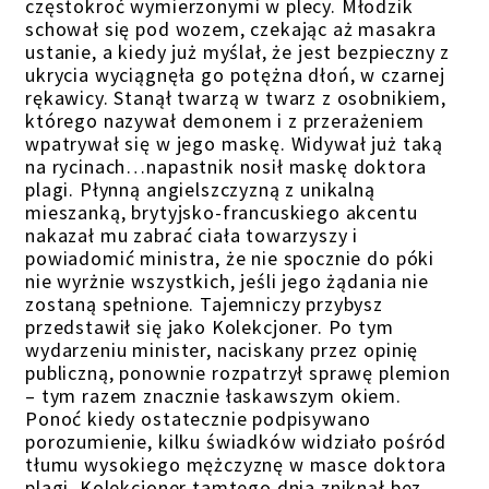
częstokroć wymierzonymi w plecy. Młodzik
schował się pod wozem, czekając aż masakra
ustanie, a kiedy już myślał, że jest bezpieczny z
ukrycia wyciągnęła go potężna dłoń, w czarnej
rękawicy. Stanął twarzą w twarz z osobnikiem,
którego nazywał demonem i z przerażeniem
wpatrywał się w jego maskę. Widywał już taką
na rycinach…napastnik nosił maskę doktora
plagi. Płynną angielszczyzną z unikalną
mieszanką, brytyjsko-francuskiego akcentu
nakazał mu zabrać ciała towarzyszy i
powiadomić ministra, że nie spocznie do póki
nie wyrżnie wszystkich, jeśli jego żądania nie
zostaną spełnione. Tajemniczy przybysz
przedstawił się jako Kolekcjoner. Po tym
wydarzeniu minister, naciskany przez opinię
publiczną, ponownie rozpatrzył sprawę plemion
– tym razem znacznie łaskawszym okiem.
Ponoć kiedy ostatecznie podpisywano
porozumienie, kilku świadków widziało pośród
tłumu wysokiego mężczyznę w masce doktora
plagi. Kolekcjoner tamtego dnia zniknął bez