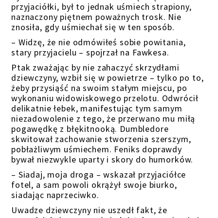
przyjaciółki, był to jednak uśmiech strapiony,
naznaczony piętnem poważnych trosk. Nie
znosiła, gdy uśmiechał się w ten sposób.
– Widzę, że nie odmówiłeś sobie powitania,
stary przyjacielu – spojrzał na Fawkesa.
Ptak zważając by nie zahaczyć skrzydłami
dziewczyny, wzbił się w powietrze – tylko po to,
żeby przysiąść na swoim stałym miejscu, po
wykonaniu widowiskowego przelotu. Odwrócił
delikatnie łebek, manifestując tym samym
niezadowolenie z tego, że przerwano mu miłą
pogawędkę z błękitnooką. Dumbledore
skwitował zachowanie stworzenia szerszym,
pobłażliwym uśmiechem. Feniks doprawdy
bywał niezwykle uparty i skory do humorków.
– Siadaj, moja droga – wskazał przyjaciółce
fotel, a sam powoli okrążył swoje biurko,
siadając naprzeciwko.
Uwadze dziewczyny nie uszedł fakt, że