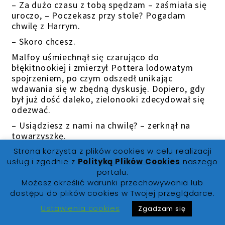
– Za dużo czasu z tobą spędzam – zaśmiała się
uroczo, – Poczekasz przy stole? Pogadam
chwilę z Harrym.
– Skoro chcesz.
Malfoy uśmiechnął się czarująco do
błękitnookiej i zmierzył Pottera lodowatym
spojrzeniem, po czym odszedł unikając
wdawania się w zbędną dyskusję. Dopiero, gdy
był już dość daleko, zielonooki zdecydował się
odezwać.
– Usiądziesz z nami na chwilę? – zerknął na
towarzyszkę.
– Jasne! Uprzedzam tylko, że nie zostanę za
Strona korzysta z plików cookies w celu realizacji
długo. Sam rozumiesz…
usług i zgodnie z
Polityką Plików Cookies
naszego
portalu.
– Malfoy – westchnął chłopiec.
Możesz określić warunki przechowywania lub
Płomiennowłosa potaknęła, delikatnym
dostępu do plików cookies w Twojej przeglądarce.
skinieniem. Potter uśmiechnął się bez
Ustawienia cookies
Zgadzam się
przekonania i skierował się w stronę stołu
Gryffindoru. Chociaż wcale mu się to nie