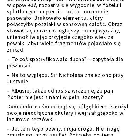
w opowieść, rozparła się wygodniej w fotelu i
splotła ręce na piersi – coś tu mocno nie
pasowało. Brakowało elementu, który
połączyłby poszlaki w sensowną całość. Obraz
stawał się coraz rozleglejszy i mniej wyraźny,
uniemożliwiając przyjęcie czegokolwiek za
pewnik. Zbyt wiele fragmentów pojawiało się
znikąd.
– To coś spetryfikowało ducha? – zapytała dla
pewności.
– Na to wygląda. Sir Nicholasa znaleziono przy
Justynie.
– Albusie, także odnosisz wrażenie, że pan
Potter nie jest z nami w pełni szczery?
Dumbledore uśmiechnął się półgębkiem. Założył
swoje nieodłączne okulary i wejrzał głęboko w
lazurowe tęczówki.
– Jestem tego pewny, moja droga. Nie mogę
zmusić go, by mi zaufał. Potrzeba do tego