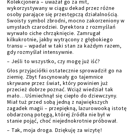
Kolekcjonera – uważał go za mit,
wykorzystywany w ciągu dekad przez różne
osoby parające się przestępczą działalnością.
Swoisty symbol zbrodni, mocno zakorzeniony w
umysłach czarodziei. Dyrektora z rozmyślań
wyrwało ciche chrząknięcie. Zamrugał
kilkukrotnie, jakby wytrącony z głębokiego
transu – wpadał w taki stan za każdym razem,
gdy rozmyślał intensywnie.
– Jeśli to wszystko, czy mogę już iść?
Głos przyjaciółki ostatecznie sprowadził go na
ziemię. Zbyt fascynowały go tajemnice
skrywane przez świat, który powinien już
przecież dobrze poznać. Wciąż wiedział tak
mało…Uśmiechnął się ciepło do dziewczyny.
Miał tuż przed sobą jedną z największych
zagadek magii – przepiękną, lazurowooką istotę
obdarzoną potęgą, której źródła nie był w
stanie pojąć, choć niejednokrotnie próbował.
– Tak, moja droga. Dziękuję za wizytę!