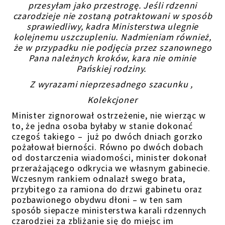
przesyłam jako przestrogę. Jeśli rdzenni
czarodzieje nie zostaną potraktowani w sposób
sprawiedliwy, kadra Ministerstwa ulegnie
kolejnemu uszczupleniu. Nadmieniam również,
że w przypadku nie podjęcia przez szanownego
Pana należnych kroków, kara nie ominie
Pańskiej rodziny.
Z wyrazami nieprzesadnego szacunku ,
Kolekcjoner
Minister zignorował ostrzeżenie, nie wierząc w
to, że jedna osoba byłaby w stanie dokonać
czegoś takiego – już po dwóch dniach gorzko
pożałował bierności. Równo po dwóch dobach
od dostarczenia wiadomości, minister dokonał
przerażającego odkrycia we własnym gabinecie.
Wczesnym rankiem odnalazł swego brata,
przybitego za ramiona do drzwi gabinetu oraz
pozbawionego obydwu dłoni – w ten sam
sposób siepacze ministerstwa karali rdzennych
czarodziei za zbliżanie się do miejsc im