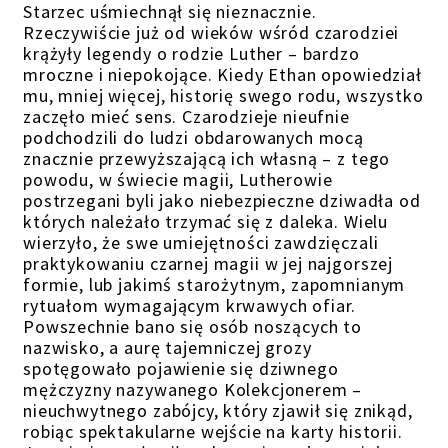
Starzec uśmiechnął się nieznacznie.
Rzeczywiście już od wieków wśród czarodziei
krążyły legendy o rodzie Luther – bardzo
mroczne i niepokojące. Kiedy Ethan opowiedział
mu, mniej więcej, historię swego rodu, wszystko
zaczęło mieć sens. Czarodzieje nieufnie
podchodzili do ludzi obdarowanych mocą
znacznie przewyższającą ich własną – z tego
powodu, w świecie magii, Lutherowie
postrzegani byli jako niebezpieczne dziwadła od
których należało trzymać się z daleka. Wielu
wierzyło, że swe umiejętności zawdzięczali
praktykowaniu czarnej magii w jej najgorszej
formie, lub jakimś starożytnym, zapomnianym
rytuałom wymagającym krwawych ofiar.
Powszechnie bano się osób noszących to
nazwisko, a aurę tajemniczej grozy
spotęgowało pojawienie się dziwnego
mężczyzny nazywanego Kolekcjonerem –
nieuchwytnego zabójcy, który zjawił się znikąd,
robiąc spektakularne wejście na karty historii.