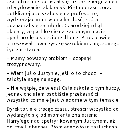
czarodziej nie poruszał się już tak energicznie i
zdecydowanie jak kiedyś. Piętno czasu coraz
dotkliwiej odciskało się na profesorze,
wydzierając mu z wolna hardość, którą
odznaczał się za młodu. Czarodziej zdjął
okulary, wsparł łokcie na zadbanym blacie i
oparł brodę o splecione dłonie. Przez chwilę
przeszywał towarzyszkę wzrokiem zmęczonego
życiem starca.
– Mamy poważny problem – szepnął
zrezygnowany.
– Wiem już o Justynie, jeśli o to chodzi –
założyła nogę na nogę.
– Nie wątpię, że wiesz! Cała szkoła o tym huczy,
jednak chciałem osobiście przekazać ci
wszystko co mnie jest wiadome w tym temacie.
Dyrektor, nie tracąc czasu, streścił wszystko co
wydarzyło się od momentu znalezienia
Harry’ego nad spetryfikowanym Justynem, aż
do chwili obecnej. Płomiennowłosa zasłuchana