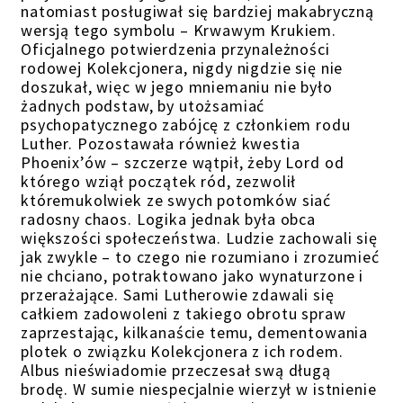
natomiast posługiwał się bardziej makabryczną
wersją tego symbolu – Krwawym Krukiem.
Oficjalnego potwierdzenia przynależności
rodowej Kolekcjonera, nigdy nigdzie się nie
doszukał, więc w jego mniemaniu nie było
żadnych podstaw, by utożsamiać
psychopatycznego zabójcę z członkiem rodu
Luther. Pozostawała również kwestia
Phoenix’ów – szczerze wątpił, żeby Lord od
którego wziął początek ród, zezwolił
któremukolwiek ze swych potomków siać
radosny chaos. Logika jednak była obca
większości społeczeństwa. Ludzie zachowali się
jak zwykle – to czego nie rozumiano i zrozumieć
nie chciano, potraktowano jako wynaturzone i
przerażające. Sami Lutherowie zdawali się
całkiem zadowoleni z takiego obrotu spraw
zaprzestając, kilkanaście temu, dementowania
plotek o związku Kolekcjonera z ich rodem.
Albus nieświadomie przeczesał swą długą
brodę. W sumie niespecjalnie wierzył w istnienie