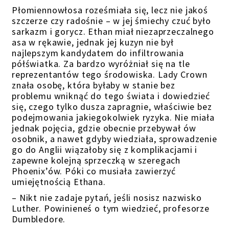
Płomiennowłosa roześmiała się, lecz nie jakoś
szczerze czy radośnie – w jej śmiechy czuć było
sarkazm i gorycz. Ethan miał niezaprzeczalnego
asa w rękawie, jednak jej kuzyn nie był
najlepszym kandydatem do infiltrowania
półświatka. Za bardzo wyróżniał się na tle
reprezentantów tego środowiska. Lady Crown
znała osobę, która byłaby w stanie bez
problemu wniknąć do tego świata i dowiedzieć
się, czego tylko dusza zapragnie, właściwie bez
podejmowania jakiegokolwiek ryzyka. Nie miała
jednak pojęcia, gdzie obecnie przebywał ów
osobnik, a nawet gdyby wiedziała, sprowadzenie
go do Anglii wiązałoby się z komplikacjami i
zapewne kolejną sprzeczką w szeregach
Phoenix’ów. Póki co musiała zawierzyć
umiejętnością Ethana.
– Nikt nie zadaje pytań, jeśli nosisz nazwisko
Luther. Powinieneś o tym wiedzieć, profesorze
Dumbledore.