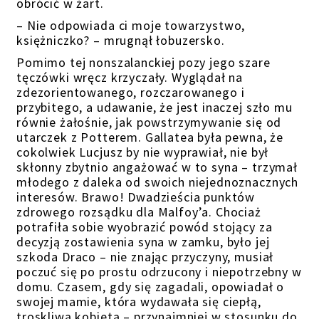
obrócić w żart.
– Nie odpowiada ci moje towarzystwo,
księżniczko? – mrugnął łobuzersko.
Pomimo tej nonszalanckiej pozy jego szare
tęczówki wręcz krzyczały. Wyglądał na
zdezorientowanego, rozczarowanego i
przybitego, a udawanie, że jest inaczej szło mu
równie żałośnie, jak powstrzymywanie się od
utarczek z Potterem. Gallatea była pewna, że
cokolwiek Lucjusz by nie wyprawiał, nie był
skłonny zbytnio angażować w to syna – trzymał
młodego z daleka od swoich niejednoznacznych
interesów. Brawo! Dwadzieścia punktów
zdrowego rozsądku dla Malfoy’a. Chociaż
potrafiła sobie wyobrazić powód stojący za
decyzją zostawienia syna w zamku, było jej
szkoda Draco – nie znając przyczyny, musiał
poczuć się po prostu odrzucony i niepotrzebny w
domu. Czasem, gdy się zagadali, opowiadał o
swojej mamie, która wydawała się ciepłą,
troskliwą kobietą – przynajmniej w stosunku do