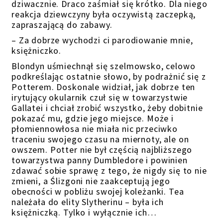
dziwacznie. Draco zaśmiał się krótko. Dla niego
reakcja dziewczyny była oczywistą zaczepką,
zapraszającą do zabawy.
– Za dobrze wychodzi ci parodiowanie mnie,
księżniczko.
Blondyn uśmiechnął się szelmowsko, celowo
podkreślając ostatnie słowo, by podrażnić się z
Potterem. Doskonale widział, jak dobrze ten
irytujący okularnik czuł się w towarzystwie
Gallatei i chciał zrobić wszystko, żeby dobitnie
pokazać mu, gdzie jego miejsce. Może i
płomiennowłosa nie miała nic przeciwko
traceniu swojego czasu na miernoty, ale on
owszem. Potter nie był częścią najbliższego
towarzystwa panny Dumbledore i powinien
zdawać sobie sprawę z tego, że nigdy się to nie
zmieni, a Ślizgoni nie zaakceptują jego
obecności w pobliżu swojej koleżanki. Tea
należała do elity Slytherinu – była ich
księżniczką. Tylko i wyłącznie ich…