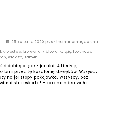
9 czerwca 2020
25 kwietnia 2020
przez
themariamagdalena
l
,
królestwo
,
królewna
,
królowa
,
książę
,
low
,
nowa
tron
,
władza
,
zamek
ni dobiegające z jadalni. A kiedy ją
myślami przez tę kakofonię dźwięków. Wszyscy
uty na jej stopy pokojówka. Wszyscy, bez
zwiami stoi eskorta! – zakomenderowała