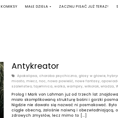
KOMIKSY
MAŁE DZIEŁA
ZACZNIJ PISAĆ JUŻ TERAZ!
Antykreator
Apokalipsa
,
choroba psychiczna
,
głosy w głowie
,
hybry
miasto
,
miecz
,
noc
,
nowa powieść
,
nowe fantasy
,
opowiad
szaleństwo
,
tajemnica
,
walka
,
wampiry
,
wilkołak
,
władza
,
Prolog I Mark von Lahman już od trzech lat znajdow
miało skomplikowaną strukturę baśni i gorzki posm
Nigdzie nie dawało się nazwać ni posmakować. Był
ciągle obecną, żałośnie naiwną i obezwładniającą, 
zdrowych zmysłów, lecz mimo to […]