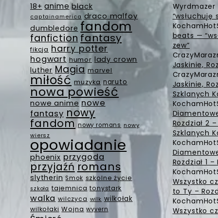
anime
18+
black
Wyrdmazer
draco malfoy
“wsłuchuję 
captainamerica
fandom
KochamHot
dumbledore
beats — “ws
fantasy
fanfiction
zew”
harry potter
fikcja
CrazyMara
hogwart
lady crown
humor
Jaskinie, Ro
Magia
luther
marvel
CrazyMara
miłość
muzyka
naruto
Jaskinie, Ro
nowa powieść
Szklanych K
nowe
nowe anime
KochamHot
nowy
fantasy
Diamentowe 
fandom
Rozdział 2 
nowy romans
nowy
Szklanych K
wiersz
opowiadanie
KochamHot
Diamentowe 
przygoda
phoenix
Rozdział 1 
romans
przyjaźń
KochamHot
slytherin
szkolne życie
Smok
Wszystko cz
tajemnica
tonystark
szkoła
to Ty – Rozd
walka
wilkołak
wilczyca
wilk
KochamHot
Wojna
wilkołaki
wyvern
Wszystko cz