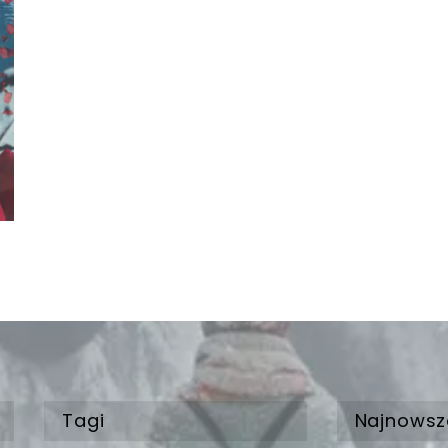
Tagi
Najnowsz