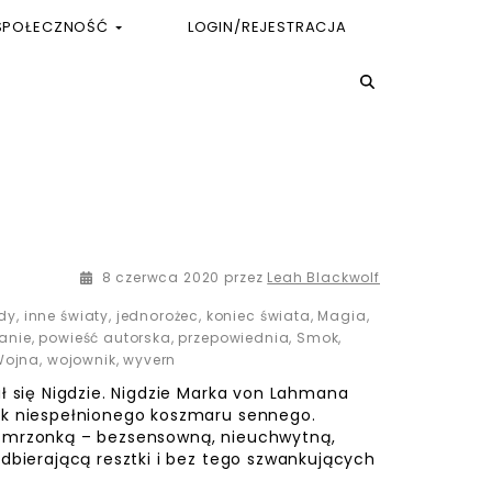
SPOŁECZNOŚĆ
LOGIN/REJESTRACJA
14 czerwca 2020
8 czerwca 2020
przez
Leah Blackwolf
dy
,
inne światy
,
jednorożec
,
koniec świata
,
Magia
,
anie
,
powieść autorska
,
przepowiednia
,
Smok
,
Wojna
,
wojownik
,
wyvern
ał się Nigdzie. Nigdzie Marka von Lahmana
ak niespełnionego koszmaru sennego.
o mrzonką – bezsensowną, nieuchwytną,
odbierającą resztki i bez tego szwankujących