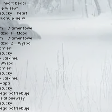
-
heart beats —
się w zew”
Stucky
-
heart
łuchuję się w
zm
-
Diamentowe
zdział 1 – Mapa
zm
-
Diamentowe
zdział 2 – Wyspa
amieni
Stucky
-
Jaskinie,
– Wyspa
amieni
Stucky
-
Jaskinie,
– Mapa
Stucky
-
ego potrzebuję
ział pierwszy
Stucky
-
ego potrzebuję