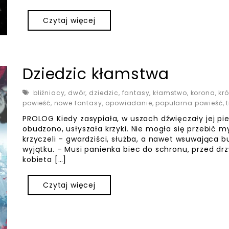
Czytaj więcej
Dziedzic kłamstwa
bliźniacy
,
dwór
,
dziedzic
,
fantasy
,
kłamstwo
,
korona
,
kró
powieść
,
nowe fantasy
,
opowiadanie
,
popularna powieść
,
PROLOG Kiedy zasypiała, w uszach dźwięczały jej pieś
obudzono, usłyszała krzyki. Nie mogła się przebić 
krzyczeli – gwardziści, służba, a nawet wsuwająca b
wyjątku. – Musi panienka biec do schronu, przed dr
kobieta […]
Czytaj więcej