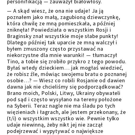
personifikacją — zauważył białowłosy.
— A skąd wiesz, że ona nie udaje! Ja ją
poznałem jako małą, zagubioną dziewczynkę,
która chwilę ze mną pomieszkała, a później
zniknęła! Powiedziała o wszystkim Rosji i
Braginsky znał wszystkie moje słabe punkty!
Dlatego później tak uparcie ze mną walczył i
byłem zmuszony często przystawać na
niekorzystne dla mnie warunki! — tłumaczył
Tino, a tobie się zrobiło przykro z tego powodu.
Byłaś wtedy dzieckiem… jak mogłaś wiedzieć,
że robisz źle, mówiąc swojemu bratu o poznanej
osobie…? — Wiesz co robili Rosjanie od dawien
dawna jak nie chcieliśmy się podporządkować?
Brano moich, Polski, Litwy, Ukrainy obywateli
pod sąd i często wysyłano na tereny położone
na Syberii. Teraz nagle nie ma śladu po tych
więzieniach i łagrach, ale jestem przekonany, że
(t/i) o wszystkim wszystko wie. Pewnie tylko
udaje niewinną, żeby nikt jej nie zaczął
podejrzewać i wypytywać o największe