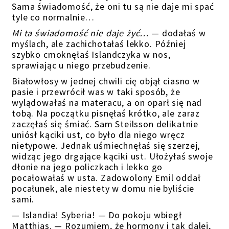
Sama świadomość, że oni tu są nie daje mi spać
tyle co normalnie…
Mi ta świadomość nie daje żyć…
— dodałaś w
myślach, ale zachichotałaś lekko. Później
szybko cmoknęłaś Islandczyka w nos,
sprawiając u niego przebudzenie.
Białowłosy w jednej chwili cię objął ciasno w
pasie i przewrócił was w taki sposób, że
wylądowałaś na materacu, a on oparł się nad
tobą. Na początku pisnęłaś krótko, ale zaraz
zaczęłaś się śmiać. Sam Steilsson delikatnie
uniósł kąciki ust, co było dla niego wręcz
nietypowe. Jednak uśmiechnęłaś się szerzej,
widząc jego drgające kąciki ust. Ułożyłaś swoje
dłonie na jego policzkach i lekko go
pocałowałaś w usta. Zadowolony Emil oddał
pocałunek, ale niestety w domu nie byliście
sami.
— Islandia! Syberia! — Do pokoju wbiegł
Matthias. — Rozumiem, że hormony i tak dalej,