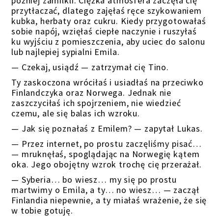
później zamilkli. Ciężka atmosfera zaczęła cię
przytłaczać, dlatego zajęłaś ręce szykowaniem
kubka, herbaty oraz cukru. Kiedy przygotowałaś
sobie napój, wzięłaś ciepłe naczynie i ruszyłaś
ku wyjściu z pomieszczenia, aby uciec do salonu
lub najlepiej sypialni Emila.
— Czekaj, usiądź — zatrzymał cię Tino.
Ty zaskoczona wróciłaś i usiadłaś na przeciwko
Finlandczyka oraz Norwega. Jednak nie
zaszczyciłaś ich spojrzeniem, nie wiedzieć
czemu, ale się balas ich wzroku.
— Jak się poznałaś z Emilem? — zapytał Lukas.
— Przez internet, po prostu zaczęliśmy pisać…
— mruknęłaś, spoglądając na Norwegię kątem
oka. Jego obojętny wzrok trochę cię przerażał.
— Syberia… bo wiesz… my się po prostu
martwimy o Emila, a ty… no wiesz… — zaczął
Finlandia niepewnie, a ty miałaś wrażenie, że się
w tobie gotuję.