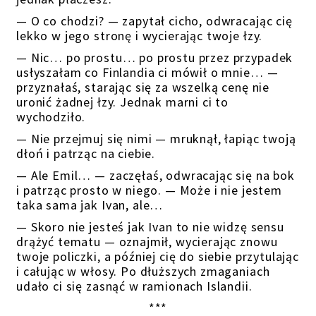
— O co chodzi? — zapytał cicho, odwracając cię
lekko w jego stronę i wycierając twoje łzy.
— Nic… po prostu… po prostu przez przypadek
usłyszałam co Finlandia ci mówił o mnie… —
przyznałaś, starając się za wszelką cenę nie
uronić żadnej łzy. Jednak marni ci to
wychodziło.
— Nie przejmuj się nimi — mruknął, łapiąc twoją
dłoń i patrząc na ciebie.
— Ale Emil… — zaczęłaś, odwracając się na bok
i patrząc prosto w niego. — Może i nie jestem
taka sama jak Ivan, ale…
— Skoro nie jesteś jak Ivan to nie widzę sensu
drążyć tematu — oznajmił, wycierając znowu
twoje policzki, a później cię do siebie przytulając
i całując w włosy. Po dłuższych zmaganiach
udało ci się zasnąć w ramionach Islandii.
***