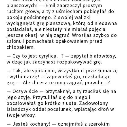
planszowych! — Emil zaprzeczył prostym
ruchem głowy, a ty z uśmiechem pobiegłaś do
pokoju gościnnego. Z swojej walizki
wyciągnęłaś grę planszową, którą od niedawna
posiadałaś, ale niestety nie miałaś pojęcia
jeszcze okazji w nią zagrać. Wrozilas szybko do
salonu i pomachałaś opakowaniem przed
chłopakiem.
— Czy to jest cyrylica…? — zapytał białowłosy,
widząc jak zaczynasz rozpakowywać grę.
— Tak, ale spokojnie, wszystko ci przetłumaczę
i wytłumaczę! — zapewniłaś go, rozkładając
grę. — Ale chcesz ze mną zagrać, prawda…?
— Oczywiście — przytaknął, a ty rzuciłaś się na
jego szyję. Przytuliłaś się do niego i
pocałowałaś go krótko z usta. Zadowolony
Islandczyk oddał pocałunek, wplatając dłoń w
twoje włosy.
— Jesteś kochany! — oznajmiłaś z szerokim