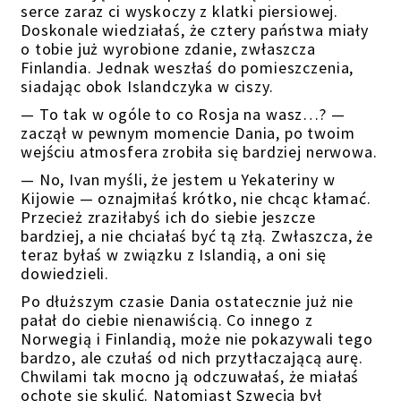
serce zaraz ci wyskoczy z klatki piersiowej.
Doskonale wiedziałaś, że cztery państwa miały
o tobie już wyrobione zdanie, zwłaszcza
Finlandia. Jednak weszłaś do pomieszczenia,
siadając obok Islandczyka w ciszy.
— To tak w ogóle to co Rosja na wasz…? —
zaczął w pewnym momencie Dania, po twoim
wejściu atmosfera zrobiła się bardziej nerwowa.
— No, Ivan myśli, że jestem u Yekateriny w
Kijowie — oznajmiłaś krótko, nie chcąc kłamać.
Przecież zraziłabyś ich do siebie jeszcze
bardziej, a nie chciałaś być tą złą. Zwłaszcza, że
teraz byłaś w związku z Islandią, a oni się
dowiedzieli.
Po dłuższym czasie Dania ostatecznie już nie
pałał do ciebie nienawiścią. Co innego z
Norwegią i Finlandią, może nie pokazywali tego
bardzo, ale czułaś od nich przytłaczającą aurę.
Chwilami tak mocno ją odczuwałaś, że miałaś
ochotę się skulić. Natomiast Szwecja był