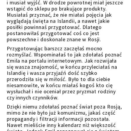
i musiał wyjść. W drodze powrotnej miał jeszcze
wstąpić do sklepu po brakujące produkty.
Musiałaś przyznać, że nie miałaś pojęcia jak
wyglądają święta na Islandii, a nawet jakie
posiłki powinnaś przygotować. Dlatego
postanowiłaś przygotować coś co jest
powszechne i doskonale znane w Rosji.
Przygotowując barszcz zaczęłaś mocno
rozmyślać. Wspominałaś to jak zdołałaś poznać
Emila na portalu internetowym. Jak rozwijała
się wasza znajomość, w końcu przyleciałaś na
Islandię i wasza przyjaźń dość szybko
przerodziła się w miłość. Było to dla ciebie
niesamowite, w końcu miałaś kogoś kto cię
wysłuchał i nie oceniał przez pryzmat rodziny
czy innych czynników.
Dzięki niemu zdołałaś poznać świat poza Rosją,
mimo że nie było już komunizmu, jakaś część
propagandy i filtracji informacji pozostała.
Nawet mieliście inny kalendarz niż większość