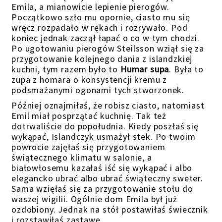
Emila, a mianowicie lepienie pierogów.
Początkowo szło mu opornie, ciasto mu się
wręcz rozpadało w rękach i rozrywało. Pod
koniec jednak zaczął łapać o co w tym chodzi.
Po ugotowaniu pierogów Steilsson wziął się za
przygotowanie kolejnego dania z islandzkiej
kuchni, tym razem było to
Humar supa
. Była to
zupa z homara o konsystencji kremu z
podsmażanymi ogonami tych stworzonek.
Później oznajmiłaś, że robisz ciasto, natomiast
Emil miał posprzątać kuchnię. Tak też
dotrwaliście do popołudnia. Kiedy poszłaś się
wykąpać, Islandczyk usmażył stek. Po twoim
powrocie zajęłaś się przygotowaniem
świątecznego klimatu w salonie, a
białowłosemu kazałaś iść się wykąpać i albo
elegancko ubrać albo ubrać świąteczny sweter.
Sama wzięłaś się za przygotowanie stołu do
waszej wigilii. Ogólnie dom Emila był już
ozdobiony. Jednak na stół postawiłaś świecznik
i rozstawiłaś zastawę.