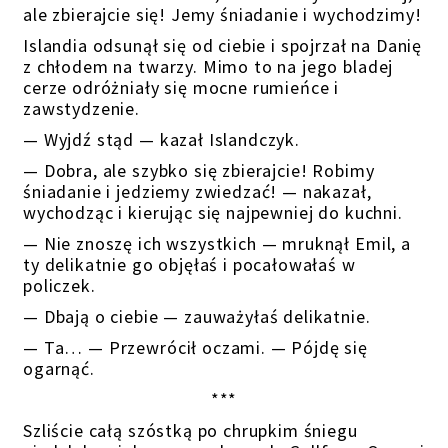
ale zbierajcie się! Jemy śniadanie i wychodzimy!
Islandia odsunął się od ciebie i spojrzał na Danię
z chłodem na twarzy. Mimo to na jego bladej
cerze odróżniały się mocne rumieńce i
zawstydzenie.
— Wyjdź stąd — kazał Islandczyk.
— Dobra, ale szybko się zbierajcie! Robimy
śniadanie i jedziemy zwiedzać! — nakazał,
wychodząc i kierując się najpewniej do kuchni.
— Nie znoszę ich wszystkich — mruknął Emil, a
ty delikatnie go objęłaś i pocałowałaś w
policzek.
— Dbają o ciebie — zauważyłaś delikatnie.
— Ta… — Przewrócił oczami. — Pójdę się
ogarnąć.
***
Szliście całą szóstką po chrupkim śniegu