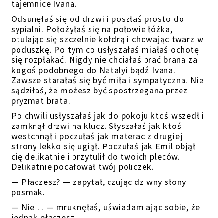
tajemnice Ivana.
Odsunęłaś się od drzwi i poszłaś prosto do
sypialni. Położyłaś się na połowie łóżka,
otulając się szczelnie kołdrą i chowając twarz w
poduszkę. Po tym co usłyszałaś miałaś ochotę
się rozpłakać. Nigdy nie chciałaś brać brana za
kogoś podobnego do Natalyi bądź Ivana.
Zawsze starałaś się być miła i sympatyczna. Nie
sądziłaś, że możesz być spostrzegana przez
pryzmat brata.
Po chwili usłyszałaś jak do pokoju ktoś wszedł i
zamknął drzwi na klucz. Słyszałaś jak ktoś
westchnął i poczułaś jak materac z drugiej
strony lekko się ugiął. Poczułaś jak Emil objął
cię delikatnie i przytulił do twoich pleców.
Delikatnie pocałował twój policzek.
— Płaczesz? — zapytał, czując dziwny słony
posmak.
— Nie… — mruknęłaś, uświadamiając sobie, że
jednak płaczesz.