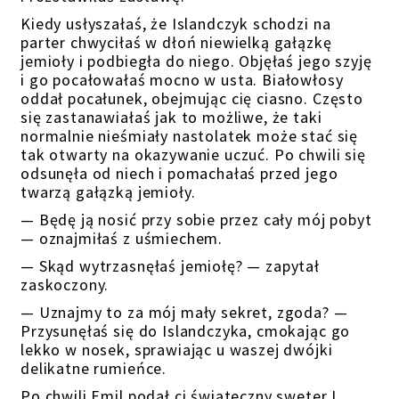
Kiedy usłyszałaś, że Islandczyk schodzi na
parter chwyciłaś w dłoń niewielką gałązkę
jemioły i podbiegła do niego. Objęłaś jego szyję
i go pocałowałaś mocno w usta. Białowłosy
oddał pocałunek, obejmując cię ciasno. Często
się zastanawiałaś jak to możliwe, że taki
normalnie nieśmiały nastolatek może stać się
tak otwarty na okazywanie uczuć. Po chwili się
odsunęła od niech i pomachałaś przed jego
twarzą gałązką jemioły.
— Będę ją nosić przy sobie przez cały mój pobyt
— oznajmiłaś z uśmiechem.
— Skąd wytrzasnęłaś jemiołę? — zapytał
zaskoczony.
— Uznajmy to za mój mały sekret, zgoda? —
Przysunęłaś się do Islandczyka, cmokając go
lekko w nosek, sprawiając u waszej dwójki
delikatne rumieńce.
Po chwili Emil podał ci świąteczny sweter I