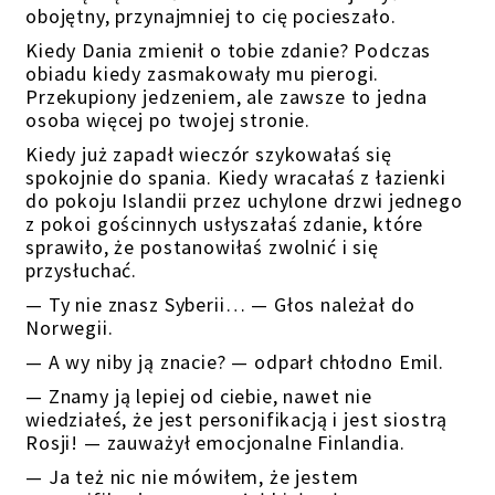
obojętny, przynajmniej to cię pocieszało.
Kiedy Dania zmienił o tobie zdanie? Podczas
obiadu kiedy zasmakowały mu pierogi.
Przekupiony jedzeniem, ale zawsze to jedna
osoba więcej po twojej stronie.
Kiedy już zapadł wieczór szykowałaś się
spokojnie do spania. Kiedy wracałaś z łazienki
do pokoju Islandii przez uchylone drzwi jednego
z pokoi gościnnych usłyszałaś zdanie, które
sprawiło, że postanowiłaś zwolnić i się
przysłuchać.
— Ty nie znasz Syberii… — Głos należał do
Norwegii.
— A wy niby ją znacie? — odparł chłodno Emil.
— Znamy ją lepiej od ciebie, nawet nie
wiedziałeś, że jest personifikacją i jest siostrą
Rosji! — zauważył emocjonalne Finlandia.
— Ja też nic nie mówiłem, że jestem