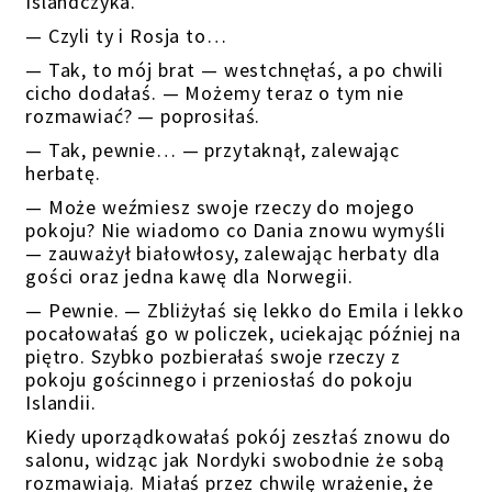
Islandczyka.
— Czyli ty i Rosja to…
— Tak, to mój brat — westchnęłaś, a po chwili
cicho dodałaś. — Możemy teraz o tym nie
rozmawiać? — poprosiłaś.
— Tak, pewnie… — przytaknął, zalewając
herbatę.
— Może weźmiesz swoje rzeczy do mojego
pokoju? Nie wiadomo co Dania znowu wymyśli
— zauważył białowłosy, zalewając herbaty dla
gości oraz jedna kawę dla Norwegii.
— Pewnie. — Zbliżyłaś się lekko do Emila i lekko
pocałowałaś go w policzek, uciekając później na
piętro. Szybko pozbierałaś swoje rzeczy z
pokoju gościnnego i przeniosłaś do pokoju
Islandii.
Kiedy uporządkowałaś pokój zeszłaś znowu do
salonu, widząc jak Nordyki swobodnie że sobą
rozmawiają. Miałaś przez chwilę wrażenie, że