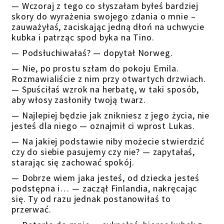
— Wczoraj z tego co słyszałam byłeś bardziej
skory do wyrażenia swojego zdania o mnie –
zauważyłaś, zaciskając jedną dłoń na uchwycie
kubka i patrząc spod byka na Tino.
— Podsłuchiwałaś? — dopytał Norweg.
— Nie, po prostu szłam do pokoju Emila.
Rozmawialiście z nim przy otwartych drzwiach.
— Spuściłaś wzrok na herbatę, w taki sposób,
aby włosy zasłoniły twoją twarz.
— Najlepiej będzie jak znikniesz z jego życia, nie
jesteś dla niego — oznajmił ci wprost Lukas.
— Na jakiej podstawie niby możecie stwierdzić
czy do siebie pasujemy czy nie? — zapytałaś,
starając się zachować spokój.
— Dobrze wiem jaka jesteś, od dziecka jesteś
podstępna i… — zaczął Finlandia, nakręcając
się. Ty od razu jednak postanowiłaś to
przerwać.