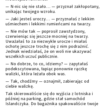
— N-nic się nie stało… — przyznał zakłopotany,
unikając twojego wzroku.
— Jaki jesteś uroczy… — przyznałaś z lekkim
uśmiechem i lekkimi rumieńcami na twarzy.
— Nie mów tak — poprosił zawstydzony,
czerwieniąc się jeszcze mocniej na twarzy.
Uważałaś to za niezwykle urocze i miałaś
ochotę jeszcze trochę się z nim podrażnić.
Jednak wiedziałaś, że on woli nie ukazywać
wszelkich uczuć publicznie.
— No dobrze, to co, idziemy? — zapytałaś
podekscytowana, łapiąc ponownie rączkę
walizki, która leżała obok was.
— Tak, chodźmy — oznajmił, zabierając od
ciebie walizkę.
Tak skierowaliście się do wyjścia z lotniska i
później na parking, gdzie stał samochód
Islandczyka. Do bagażnika spakowaliście twoje