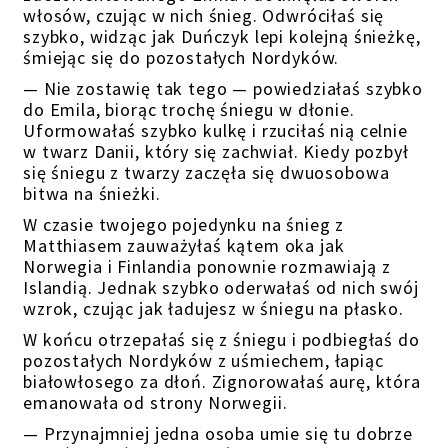
włosów, czując w nich śnieg. Odwróciłaś się
szybko, widząc jak Duńczyk lepi kolejną śnieżkę,
śmiejąc się do pozostałych Nordyków.
— Nie zostawię tak tego — powiedziałaś szybko
do Emila, biorąc trochę śniegu w dłonie.
Uformowałaś szybko kulkę i rzuciłaś nią celnie
w twarz Danii, który się zachwiał. Kiedy pozbył
się śniegu z twarzy zaczęła się dwuosobowa
bitwa na śnieżki.
W czasie twojego pojedynku na śnieg z
Matthiasem zauważyłaś kątem oka jak
Norwegia i Finlandia ponownie rozmawiają z
Islandią. Jednak szybko oderwałaś od nich swój
wzrok, czując jak ładujesz w śniegu na płasko.
W końcu otrzepałaś się z śniegu i podbiegłaś do
pozostałych Nordyków z uśmiechem, łapiąc
białowłosego za dłoń. Zignorowałaś aurę, która
emanowała od strony Norwegii.
— Przynajmniej jedna osoba umie się tu dobrze