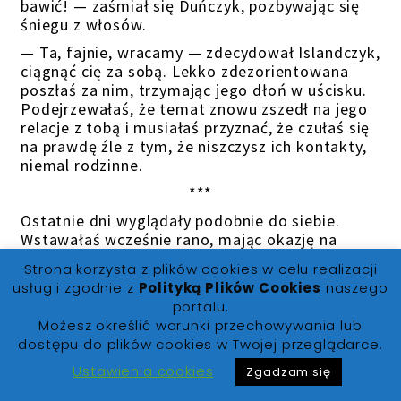
bawić! — zaśmiał się Duńczyk, pozbywając się
śniegu z włosów.
— Ta, fajnie, wracamy — zdecydował Islandczyk,
ciągnąć cię za sobą. Lekko zdezorientowana
poszłaś za nim, trzymając jego dłoń w uścisku.
Podejrzewałaś, że temat znowu zszedł na jego
relacje z tobą i musiałaś przyznać, że czułaś się
na prawdę źle z tym, że niszczysz ich kontakty,
niemal rodzinne.
***
Ostatnie dni wyglądały podobnie do siebie.
Wstawałaś wcześnie rano, mając okazję na
rozmowę z dwójką personifikacji, które za tobą
Strona korzysta z plików cookies w celu realizacji
nie przepadały. Później spędzała trochę czasu w
usług i zgodnie z
Polityką Plików Cookies
naszego
sypialni Emila na czytaniu czy przeglądaniu
portalu.
telefonu, w oczekiwaniu aż on się obudzi. Chwila
Możesz określić warunki przechowywania lub
rozmowy nim do pomieszczenia wbiegł Dania.
dostępu do plików cookies w Twojej przeglądarce.
Śniadanie, a później wychodziliście w celu
zwiedzania czy odwiedzenia jakiś atrakcji.
Ustawienia cookies
Zgadzam się
Wracaliście najczęściej wieczorem na kolację.