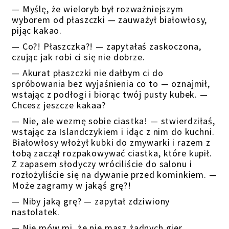
— Myślę, że wieloryb był rozważniejszym
wyborem od płaszczki — zauważył białowłosy,
pijąc kakao.
— Co?! Płaszczka?! — zapytałaś zaskoczona,
czując jak robi ci się nie dobrze.
— Akurat płaszczki nie dałbym ci do
spróbowania bez wyjaśnienia co to — oznajmił,
wstając z podłogi i biorąc twój pusty kubek. —
Chcesz jeszcze kakaa?
— Nie, ale wezmę sobie ciastka! — stwierdziłaś,
wstając za Islandczykiem i idąc z nim do kuchni.
Białowłosy włożył kubki do zmywarki i razem z
tobą zaczął rozpakowywać ciastka, które kupił.
Z zapasem słodyczy wróciliście do salonu i
rozłożyliście się na dywanie przed kominkiem. —
Może zagramy w jakąś grę?!
— Niby jaką grę? — zapytał zdziwiony
nastolatek.
— Nie mów mi, że nie masz żadnych gier