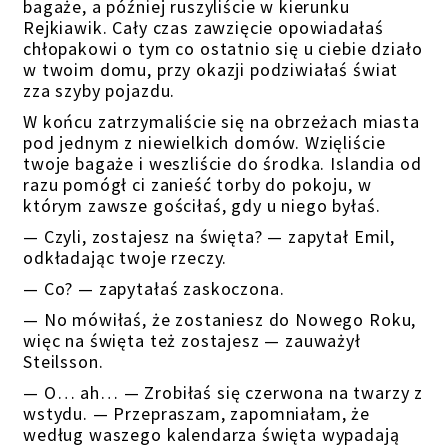
bagaże, a później ruszyliście w kierunku
Rejkiawik. Cały czas zawzięcie opowiadałaś
chłopakowi o tym co ostatnio się u ciebie działo
w twoim domu, przy okazji podziwiałaś świat
zza szyby pojazdu.
W końcu zatrzymaliście się na obrzeżach miasta
pod jednym z niewielkich domów. Wzięliście
twoje bagaże i weszliście do środka. Islandia od
razu pomógł ci zanieść torby do pokoju, w
którym zawsze gościłaś, gdy u niego byłaś.
— Czyli, zostajesz na święta? — zapytał Emil,
odkładając twoje rzeczy.
— Co? — zapytałaś zaskoczona.
— No mówiłaś, że zostaniesz do Nowego Roku,
więc na święta też zostajesz — zauważył
Steilsson.
— O… ah… — Zrobiłaś się czerwona na twarzy z
wstydu. — Przepraszam, zapomniałam, że
według waszego kalendarza święta wypadają