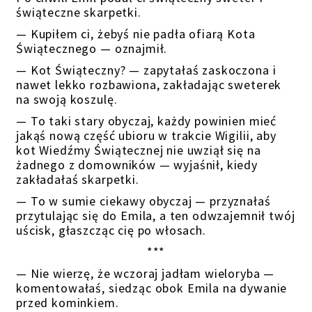
świąteczne skarpetki.
— Kupiłem ci, żebyś nie padła ofiarą Kota
Świątecznego — oznajmił.
— Kot Świąteczny? — zapytałaś zaskoczona i
nawet lekko rozbawiona, zakładając sweterek
na swoją koszulę.
— To taki stary obyczaj, każdy powinien mieć
jakąś nową część ubioru w trakcie Wigilii, aby
kot Wiedźmy Świątecznej nie uwziął się na
żadnego z domowników — wyjaśnił, kiedy
zakładałaś skarpetki.
— To w sumie ciekawy obyczaj — przyznałaś
przytulając się do Emila, a ten odwzajemnił twój
uścisk, głaszcząc cię po włosach.
***
— Nie wierzę, że wczoraj jadłam wieloryba —
komentowałaś, siedząc obok Emila na dywanie
przed kominkiem.