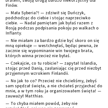
bratem, swoją drogą bardzo niekorzystny dla
Finów.
— Mała Syberia?! — zdziwił się Duńczyk,
podchodząc do ciebie i stojąc naprzeciwko
ciebie. — Nadal pamiętam jak byłaś razem z
Rosją podczas podpisania pokoju po walkach o
Inflanty.
— Nie miałam za bardzo gdzie być skoro on się
mną opiekuje — westchnęłaś, będąc pewna, że
zacznie się wypominanie win twojego brata,
których winna przecież nie byłaś.
— Czekajcie, co tu robicie? — zapytał Islandia,
stojąc przed Danią, zasłaniając cię przed niezbyt
przyjemnym wzrokiem Finlandii.
— No jak to co? Przecież nie chcieliśmy, żebyś
sam spędzał święta, a nie chciałeś przyjechać do
mnie, a w tym roku ja organizowałem święta! —
zauważył Matthias.
— To chyba miałem powód, żeby nie