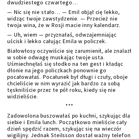
dwudziestego czwartego…
— Nic się nie stało… — Emil objął cię lekko,
widząc twoje zawstydzenie. — Przecież nie
twoja wina, że w Rosji macie inny kalendarz.
— Uh, wiem — przyznałaś, odwzajemniając
uścisk i lekko całując Emila w policzek.
Białowłosy oczywiście się zarumienił, ale znalazł
w sobie odwagę muskając twoje usta.
Uśmiechnęłaś się słodko na ten gest i kładąc
dłonie na jego policzkach ponownie go
pocałowałaś. Pocałunek był długi i czuły, oboje
chcieliście w nim wyrazić jak bardzo za sobą
tęskniliście przez te pół roku, kiedy się nie
widzieliście.
***
Zadowolona buszowałaś po kuchni, szykując dla
siebie i Emila lunch. Początkowo mieliście cały
dzień spędzić razem, szykując się na wieczór
wigilijny. Jednak Steilsson dostał ważny telefon