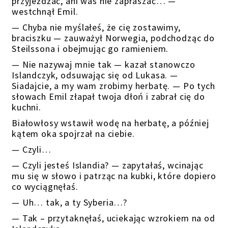
przyjeżdżać, ani was nie zapraszać… —
westchnął Emil.
— Chyba nie myślałeś, że cię zostawimy,
braciszku — zauważył Norwegia, podchodząc do
Steilssona i obejmując go ramieniem.
— Nie nazywaj mnie tak — kazał stanowczo
Islandczyk, odsuwając się od Lukasa. —
Siadajcie, a my wam zrobimy herbatę. — Po tych
słowach Emil złapał twoja dłoń i zabrał cię do
kuchni.
Białowłosy wstawił wodę na herbatę, a później
kątem oka spojrzał na ciebie.
— Czyli…
— Czyli jesteś Islandia? — zapytałaś, wcinając
mu się w słowo i patrząc na kubki, które dopiero
co wyciągnęłaś.
— Uh… tak, a ty Syberia…?
— Tak – przytaknęłaś, uciekając wzrokiem na od