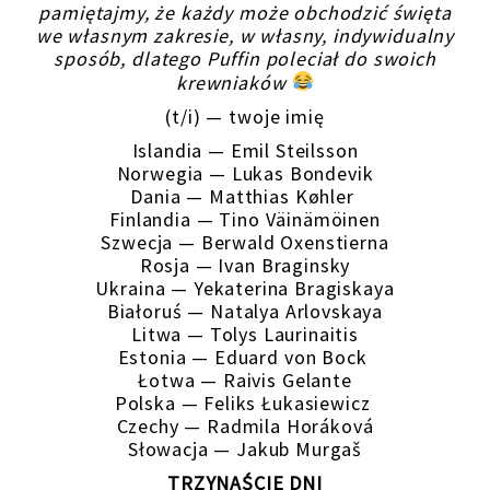
pamiętajmy, że każdy może obchodzić święta
we własnym zakresie, w własny, indywidualny
sposób, dlatego Puffin poleciał do swoich
krewniaków
(t/i) — twoje imię
Islandia — Emil Steilsson
Norwegia — Lukas Bondevik
Dania — Matthias Køhler
Finlandia — Tino Väinämöinen
Szwecja — Berwald Oxenstierna
Rosja — Ivan Braginsky
Ukraina — Yekaterina Bragiskaya
Białoruś — Natalya Arlovskaya
Litwa — Tolys Laurinaitis
Estonia — Eduard von Bock
Łotwa — Raivis Gelante
Polska — Feliks Łukasiewicz
Czechy — Radmila Horáková
Słowacja — Jakub Murgaš
TRZYNAŚCIE DNI