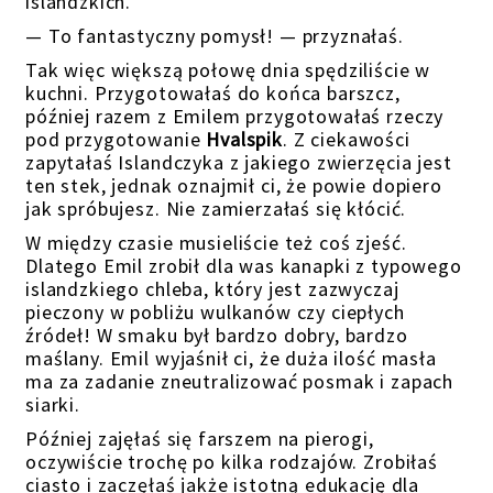
islandzkich.
— To fantastyczny pomysł! — przyznałaś.
Tak więc większą połowę dnia spędziliście w
kuchni. Przygotowałaś do końca barszcz,
później razem z Emilem przygotowałaś rzeczy
pod przygotowanie
Hvalspik
. Z ciekawości
zapytałaś Islandczyka z jakiego zwierzęcia jest
ten stek, jednak oznajmił ci, że powie dopiero
jak spróbujesz. Nie zamierzałaś się kłócić.
W między czasie musieliście też coś zjeść.
Dlatego Emil zrobił dla was kanapki z typowego
islandzkiego chleba, który jest zazwyczaj
pieczony w pobliżu wulkanów czy ciepłych
źródeł! W smaku był bardzo dobry, bardzo
maślany. Emil wyjaśnił ci, że duża ilość masła
ma za zadanie zneutralizować posmak i zapach
siarki.
Później zajęłaś się farszem na pierogi,
oczywiście trochę po kilka rodzajów. Zrobiłaś
ciasto i zaczęłaś jakże istotną edukację dla