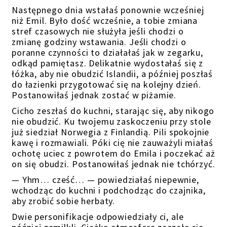
Następnego dnia wstałaś ponownie wcześniej
niż Emil. Było dość wcześnie, a tobie zmiana
stref czasowych nie służyła jeśli chodzi o
zmianę godziny wstawania. Jeśli chodzi o
poranne czynności to działałaś jak w zegarku,
odkąd pamiętasz. Delikatnie wydostałaś się z
łóżka, aby nie obudzić Islandii, a później poszłaś
do łazienki przygotować się na kolejny dzień.
Postanowiłaś jednak zostać w piżamie.
Cicho zeszłaś do kuchni, starając się, aby nikogo
nie obudzić. Ku twojemu zaskoczeniu przy stole
już siedział Norwegia z Finlandią. Pili spokojnie
kawę i rozmawiali. Póki cię nie zauważyli miałaś
ochotę uciec z powrotem do Emila i poczekać aż
on się obudzi. Postanowiłaś jednak nie tchórzyć.
— Yhm… cześć… — powiedziałaś niepewnie,
wchodząc do kuchni i podchodząc do czajnika,
aby zrobić sobie herbaty.
Dwie personifikacje odpowiedziały ci, ale