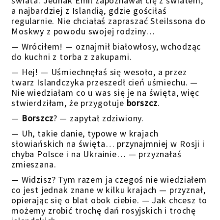
świata. Jednak Emil zapoznawał cię z światem,
a najbardziej z Islandią, gdzie gościłaś
regularnie. Nie chciałaś zapraszać Steilssona do
Moskwy z powodu swojej rodziny…
— Wróciłem! — oznajmił białowłosy, wchodząc
do kuchni z torba z zakupami.
— Hej! — Uśmiechnęłaś się wesoło, a przez
twarz Islandczyka przeszedł cień uśmiechu. —
Nie wiedziałam co u was się je na święta, więc
stwierdziłam, że przygotuje
borszcz
.
—
Borszcz
? — zapytał zdziwiony.
— Uh, takie danie, typowe w krajach
słowiańskich na święta… przynajmniej w Rosji i
chyba Polsce i na Ukrainie… — przyznałaś
zmieszana.
— Widzisz? Tym razem ja czegoś nie wiedziałem
co jest jednak znane w kilku krajach — przyznał,
opierając się o blat obok ciebie. — Jak chcesz to
możemy zrobić trochę dań rosyjskich i trochę