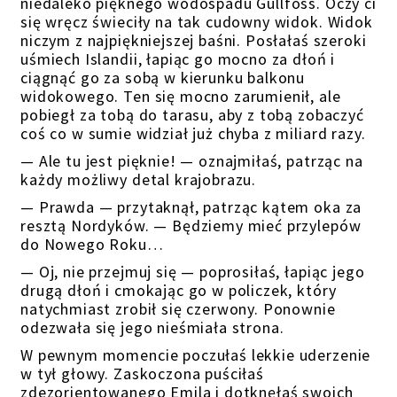
niedaleko pięknego wodospadu Gullfoss. Oczy ci
się wręcz świeciły na tak cudowny widok. Widok
niczym z najpiękniejszej baśni. Posłałaś szeroki
uśmiech Islandii, łapiąc go mocno za dłoń i
ciągnąć go za sobą w kierunku balkonu
widokowego. Ten się mocno zarumienił, ale
pobiegł za tobą do tarasu, aby z tobą zobaczyć
coś co w sumie widział już chyba z miliard razy.
— Ale tu jest pięknie! — oznajmiłaś, patrząc na
każdy możliwy detal krajobrazu.
— Prawda — przytaknął, patrząc kątem oka za
resztą Nordyków. — Będziemy mieć przylepów
do Nowego Roku…
— Oj, nie przejmuj się — poprosiłaś, łapiąc jego
drugą dłoń i cmokając go w policzek, który
natychmiast zrobił się czerwony. Ponownie
odezwała się jego nieśmiała strona.
W pewnym momencie poczułaś lekkie uderzenie
w tył głowy. Zaskoczona puściłaś
zdezorientowanego Emila i dotknęłaś swoich