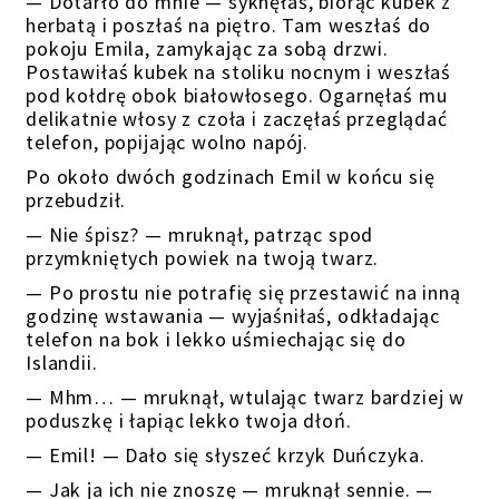
— Dotarło do mnie — syknęłaś, biorąc kubek z
herbatą i poszłaś na piętro. Tam weszłaś do
pokoju Emila, zamykając za sobą drzwi.
Postawiłaś kubek na stoliku nocnym i weszłaś
pod kołdrę obok białowłosego. Ogarnęłaś mu
delikatnie włosy z czoła i zaczęłaś przeglądać
telefon, popijając wolno napój.
Po około dwóch godzinach Emil w końcu się
przebudził.
— Nie śpisz? — mruknął, patrząc spod
przymkniętych powiek na twoją twarz.
— Po prostu nie potrafię się przestawić na inną
godzinę wstawania — wyjaśniłaś, odkładając
telefon na bok i lekko uśmiechając się do
Islandii.
— Mhm… — mruknął, wtulając twarz bardziej w
poduszkę i łapiąc lekko twoja dłoń.
— Emil! — Dało się słyszeć krzyk Duńczyka.
— Jak ja ich nie znoszę — mruknął sennie. —