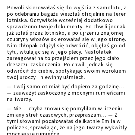
Powoli skierowałaś się do wyjścia z samolotu, a
po odebraniu bagażu weszłaś oficjalnie na teren
lotniska. Oczywiście wcześniej dodatkowo
sprawdzono twoje dokumenty. Po chwili jednak
już szłaś przez lotnisko, a po ujrzeniu znajomej
czupryny włosów skierowałaś się w jego stronę.
Nim chłopak zdążył się odwrócić, objęłaś go od
tyłu, wtulając się w jego plecy. Nastolatek
zareagował na to przejściem przez jego ciało
dreszczu zaskoczenia. Po chwili jednak się
odwrócił do ciebie, spotykając swoim wzrokiem
twój uroczy i niewinny uśmiech.
— Twój samolot miał być dopiero za godzinę…
— zauważył zaskoczony z mocnymi rumieńcami
na twarzy.
— Nie… chyba znowu się pomyliłam w liczeniu
zmiany stref czasowych, przepraszam… — Z
tymi słowami pocałowałaś delikatnie Emila w
policzek, sprawiając, że na jego twarzy wykwitły
mocniejsze rumieńce.