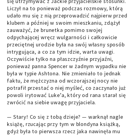
się utrzymywać z Jackie przyjacielskie stosunki.
Liczył na to ponieważ podczas rozmowy, którą
udało mu się z nią przeprowadzić najpierw przed
klubem a później w swoim mieszkaniu, zdążył
zauważyć, że brunetka pomimo swojej
odpychającej wręcz wulgarności i całkowicie
przeciętnej urodzie była na swój własny sposób
intrygująca, a co za tym idzie, warta uwagi.
Oczywiście tylko na płaszczyźnie przyjaźni,
ponieważ panna Spencer w żadnym wypadku nie
była w typie Ashtona. Nie zmieniało to jednak
faktu, że mężczyzna od wczorajszej nocy nie
potrafił przestać o niej myśleć, co zaczynało już
powoli irytować Luke’a, który od rana starał się
zwrócić na siebie uwagę przyjaciela.
— Stary! Co się z tobą dzieje? — warknął nagle
książę, rzucając przy tym w blondyna książką,
gdyż była to pierwsza rzecz jaka nawinęła mu