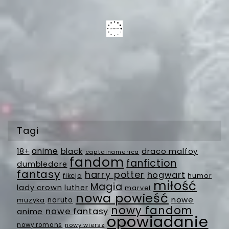
Tagi
anime
18+
black
draco malfoy
captainamerica
fandom
fanfiction
dumbledore
fantasy
harry potter
hogwart
fikcja
humor
miłość
Magia
lady crown
luther
marvel
nowa powieść
nowe
muzyka
naruto
nowy fandom
nowe fantasy
anime
opowiadanie
nowy romans
nowy wiersz