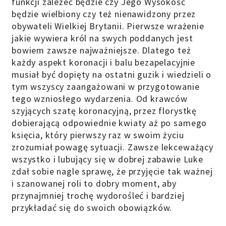
funkcji zależeć będzie czy Jego Wysokość
będzie wielbiony czy też nienawidzony przez
obywateli Wielkiej Brytanii. Pierwsze wrażenie
jakie wywiera król na swych poddanych jest
bowiem zawsze najważniejsze. Dlatego też
każdy aspekt koronacji i balu bezapelacyjnie
musiał być dopięty na ostatni guzik i wiedzieli o
tym wszyscy zaangażowani w przygotowanie
tego wzniosłego wydarzenia. Od krawców
szyjących szatę koronacyjną, przez florystkę
dobierającą odpowiednie kwiaty aż po samego
księcia, który pierwszy raz w swoim życiu
zrozumiał powagę sytuacji. Zawsze lekceważący
wszystko i lubujący się w dobrej zabawie Luke
zdał sobie nagle sprawę, że przyjęcie tak ważnej
i szanowanej roli to dobry moment, aby
przynajmniej trochę wydorośleć i bardziej
przykładać się do swoich obowiązków.