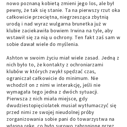
nowo poznaną kobietą zmieni jego los, ale był
pewny, że tak się stanie. Ta na pierwszy rzut oka
całkowicie przeciętna, niegrzesząca zbytnią
urodą i nad wyraz wulgarna brunetka już w
klubie zaciekawiła bowiem Irwina na tyle, aby
wstawił się za nią u ochrony. Ten fakt zaś sam w
sobie dawał wiele do myślenia.
Ashton w swoim życiu miał wiele zasad. Jedną z
nich było to, że kontakty z ochroniarzami
klubów w których zwykł spędzać czas,
ograniczał całkowicie do minimum. Nie
wchodził on z nimi w interakcję, jeśli nie
wymagała tego jedna z dwóch sytuacji.
Pierwsza z nich miała miejsce, gdy
dwudziestopięciolatek musiał wytłumaczyć się
przed nimi ze swojej nieudolnej próby
zorganizowania sobie pani do towarzystwa na
własną rękę, co było surowo zabronione przez