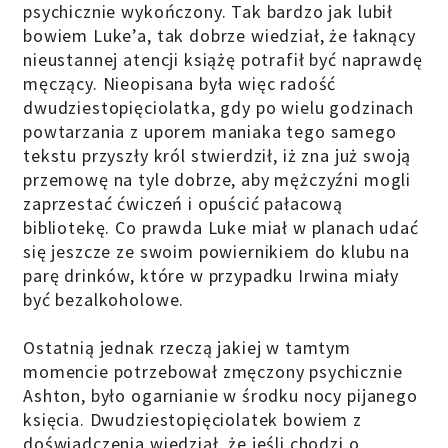
psychicznie wykończony. Tak bardzo jak lubił
bowiem Luke’a, tak dobrze wiedział, że łaknący
nieustannej atencji książę potrafił być naprawdę
męczący. Nieopisana była więc radość
dwudziestopięciolatka, gdy po wielu godzinach
powtarzania z uporem maniaka tego samego
tekstu przyszły król stwierdził, iż zna już swoją
przemowę na tyle dobrze, aby mężczyźni mogli
zaprzestać ćwiczeń i opuścić pałacową
bibliotekę. Co prawda Luke miał w planach udać
się jeszcze ze swoim powiernikiem do klubu na
parę drinków, które w przypadku Irwina miały
być bezalkoholowe.
Ostatnią jednak rzeczą jakiej w tamtym
momencie potrzebował zmęczony psychicznie
Ashton, było ogarnianie w środku nocy pijanego
księcia. Dwudziestopięciolatek bowiem z
doświadczenia wiedział, że jeśli chodzi o