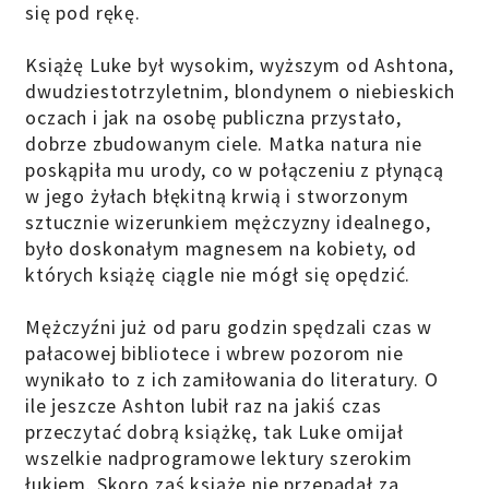
się pod rękę.
Książę Luke był wysokim, wyższym od Ashtona,
dwudziestotrzyletnim, blondynem o niebieskich
oczach i jak na osobę publiczna przystało,
dobrze zbudowanym ciele. Matka natura nie
poskąpiła mu urody, co w połączeniu z płynącą
w jego żyłach błękitną krwią i stworzonym
sztucznie wizerunkiem mężczyzny idealnego,
było doskonałym magnesem na kobiety, od
których książę ciągle nie mógł się opędzić.
Mężczyźni już od paru godzin spędzali czas w
pałacowej bibliotece i wbrew pozorom nie
wynikało to z ich zamiłowania do literatury. O
ile jeszcze Ashton lubił raz na jakiś czas
przeczytać dobrą książkę, tak Luke omijał
wszelkie nadprogramowe lektury szerokim
łukiem. Skoro zaś książę nie przepadał za