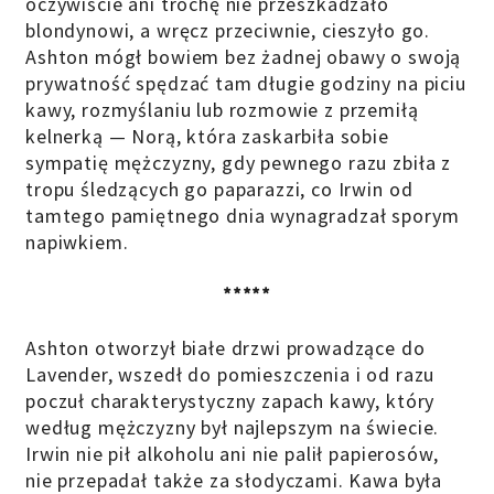
oczywiście ani trochę nie przeszkadzało
blondynowi, a wręcz przeciwnie, cieszyło go.
Ashton mógł bowiem bez żadnej obawy o swoją
prywatność spędzać tam długie godziny na piciu
kawy, rozmyślaniu lub rozmowie z przemiłą
kelnerką — Norą, która zaskarbiła sobie
sympatię mężczyzny, gdy pewnego razu zbiła z
tropu śledzących go paparazzi, co Irwin od
tamtego pamiętnego dnia wynagradzał sporym
napiwkiem.
*****
Ashton otworzył białe drzwi prowadzące do
Lavender, wszedł do pomieszczenia i od razu
poczuł charakterystyczny zapach kawy, który
według mężczyzny był najlepszym na świecie.
Irwin nie pił alkoholu ani nie palił papierosów,
nie przepadał także za słodyczami. Kawa była