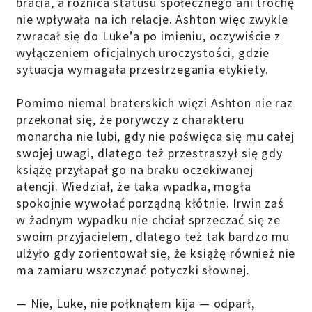
bracia, a różnica statusu społecznego ani trochę
nie wpływała na ich relacje. Ashton więc zwykle
zwracał się do Luke’a po imieniu, oczywiście z
wyłączeniem oficjalnych uroczystości, gdzie
sytuacja wymagała przestrzegania etykiety.
Pomimo niemal braterskich więzi Ashton nie raz
przekonał się, że porywczy z charakteru
monarcha nie lubi, gdy nie poświęca się mu całej
swojej uwagi, dlatego też przestraszył się gdy
książę przyłapał go na braku oczekiwanej
atencji. Wiedział, że taka wpadka, mogła
spokojnie wywołać porządną kłótnie. Irwin zaś
w żadnym wypadku nie chciał sprzeczać się ze
swoim przyjacielem, dlatego też tak bardzo mu
ulżyło gdy zorientował się, że książę również nie
ma zamiaru wszczynać potyczki słownej.
— Nie, Luke, nie połknąłem kija — odparł,