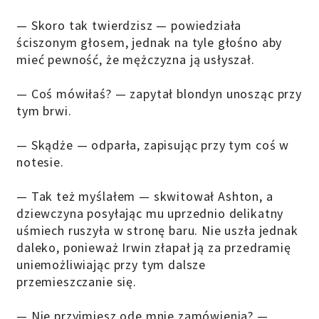
— Skoro tak twierdzisz — powiedziała
ściszonym głosem, jednak na tyle głośno aby
mieć pewność, że mężczyzna ją usłyszał.
— Coś mówiłaś? — zapytał blondyn unosząc przy
tym brwi.
— Skądże — odparła, zapisując przy tym coś w
notesie.
— Tak też myślałem — skwitował Ashton, a
dziewczyna posyłając mu uprzednio delikatny
uśmiech ruszyła w stronę baru. Nie uszła jednak
daleko, ponieważ Irwin złapał ją za przedramię
uniemożliwiając przy tym dalsze
przemieszczanie się.
— Nie przyjmiesz ode mnie zamówienia? —