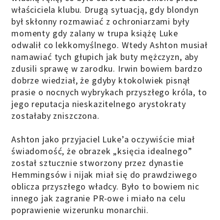
właściciela klubu. Drugą sytuacją, gdy blondyn
był skłonny rozmawiać z ochroniarzami były
momenty gdy zalany w trupa książę Luke
odwalił co lekkomyślnego. Wtedy Ashton musiał
namawiać tych głupich jak buty mężczyzn, aby
zdusili sprawę w zarodku. Irwin bowiem bardzo
dobrze wiedział, że gdyby ktokolwiek pisnął
prasie o nocnych wybrykach przyszłego króla, to
jego reputacja nieskazitelnego arystokraty
zostałaby zniszczona.
Ashton jako przyjaciel Luke’a oczywiście miał
świadomość, że obrazek „księcia idealnego”
został sztucznie stworzony przez dynastie
Hemmingsów i nijak miał się do prawdziwego
oblicza przyszłego władcy. Było to bowiem nic
innego jak zagranie PR-owe i miało na celu
poprawienie wizerunku monarchii.