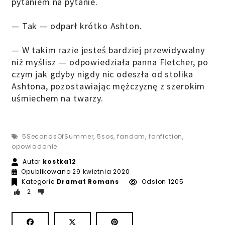
pytaniem na pytanie.
— Tak — odparł krótko Ashton.
— W takim razie jesteś bardziej przewidywalny
niż myślisz — odpowiedziała panna Fletcher, po
czym jak gdyby nigdy nic odeszła od stolika
Ashtona, pozostawiając mężczyznę z szerokim
uśmiechem na twarzy.
5SecondsOfSummer
,
5sos
,
fandom
,
fanfiction
,
opowiadanie
Autor
kostka12
15 maja 2020
Opublikowano
29 kwietnia 2020
Kategorie
Dramat
Romans
Odsłon 1205
2