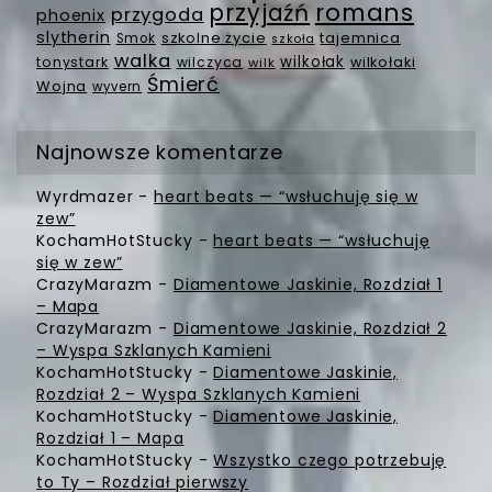
romans
przyjaźń
przygoda
phoenix
slytherin
szkolne życie
tajemnica
Smok
szkoła
walka
wilkołak
tonystark
wilczyca
wilkołaki
wilk
Śmierć
Wojna
wyvern
Najnowsze komentarze
Wyrdmazer
-
heart beats — “wsłuchuję się w
zew”
KochamHotStucky
-
heart beats — “wsłuchuję
się w zew”
CrazyMarazm
-
Diamentowe Jaskinie, Rozdział 1
– Mapa
CrazyMarazm
-
Diamentowe Jaskinie, Rozdział 2
– Wyspa Szklanych Kamieni
KochamHotStucky
-
Diamentowe Jaskinie,
Rozdział 2 – Wyspa Szklanych Kamieni
KochamHotStucky
-
Diamentowe Jaskinie,
Rozdział 1 – Mapa
KochamHotStucky
-
Wszystko czego potrzebuję
to Ty – Rozdział pierwszy