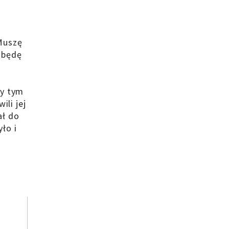
 Muszę
o będę
zy tym
ili jej
ał do
yło i