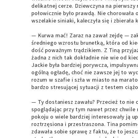
delikatnej cerze. Dziewczyna na pierwszy 
połowicznie było prawdą. Nie chorowała o
wszelakie siniaki, kaleczyła się i zbierała k
— Kurwa mać! Zaraz na zawał zejdę — zakl
średniego wzrostu brunetką, która od kie
dość poważnym trądzikiem. Z Tiną przyjaźn
żadna z nich tak dokładnie nie wie od kied
Jackie była bardziej porywcza, impulsywna
ogólną ogładę, choć nie zawsze jej to w
rozum w szafie i szła w miasto na marato
bardzo stresującej sytuacji z testem cią
— Ty dostaniesz zawału? Przecież to nie 
spoglądając przy tym nawet przez chwile n
pokoju o wiele bardziej interesowały ją up
roztrzęsiona i przestraszona. Tina pomim
zdawała sobie sprawę z faktu, że to jeszcz