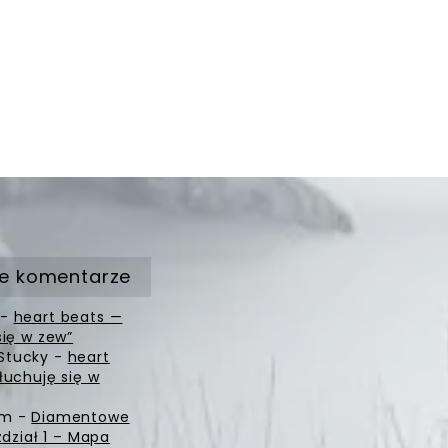
e komentarze
-
heart beats —
się w zew”
Stucky
-
heart
łuchuję się w
zm
-
Diamentowe
zdział 1 – Mapa