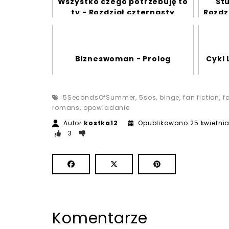
Wszystko czego potrzebuję to
Stu
ty - Rozdział czternasty
Rozdzi
Bizneswoman - Prolog
Cykl 
5SecondsOfSummer
,
5sos
,
binge
,
fan fiction
,
f
romans
,
opowiadanie
Autor
kostka12
Opublikowano
25 kwietni
3
Komentarze