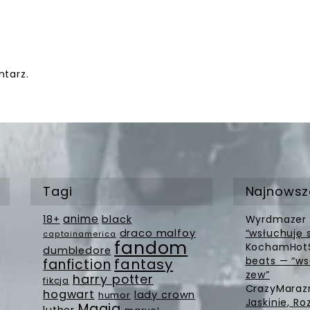
tarz.
Tagi
Najnowsz
anime
18+
black
Wyrdmazer
draco malfoy
“wsłuchuję 
captainamerica
fandom
KochamHot
dumbledore
beats — “ws
fantasy
fanfiction
zew”
harry potter
fikcja
CrazyMara
hogwart
lady crown
humor
Jaskinie, Ro
Magia