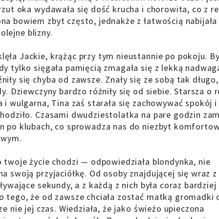
rzut oka wydawała się dość krucha i chorowita, co z r
na bowiem zbyt często, jednakże z łatwością nabijała
olejne blizny.
ęła Jackie, krążąc przy tym nieustannie po pokoju. B
dy tylko sięgała pamięcią zmagała się z lekką nadwagą
iły się chyba od zawsze. Znały się ze sobą tak długo,
y. Dziewczyny bardzo różniły się od siebie. Starsza o 
 i wulgarna, Tina zaś starała się zachowywać spokój i
ychodziło. Czasami dwudziestolatka na pare godzin za
n po klubach, co sprowadza nas do niezbyt komfortow
żowym.
o twoje życie chodzi — odpowiedziała blondynka, nie
a swoją przyjaciółkę. Od osoby znajdującej się wraz z
ływające sekundy, a z każdą z nich była coraz bardziej
o tego, że od zawsze chciała zostać matką gromadki d
e nie jej czas. Wiedziała, że jako świeżo upieczona