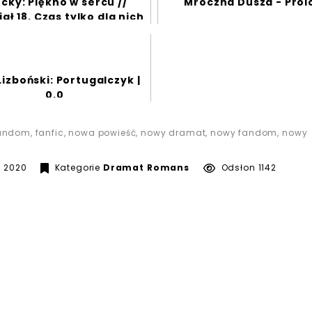
cky: Piękno w sercu //
Mroczna Dusza - Prol
ał 18. Czas tylko dla nich
Lizboński: Portugalczyk |
0.0
andom
,
fanfic
,
nowa powieść
,
nowy dramat
,
nowy fandom
,
nowy
9 czerwca 2020
a 2020
Kategorie
Dramat
Romans
Odsłon 1142