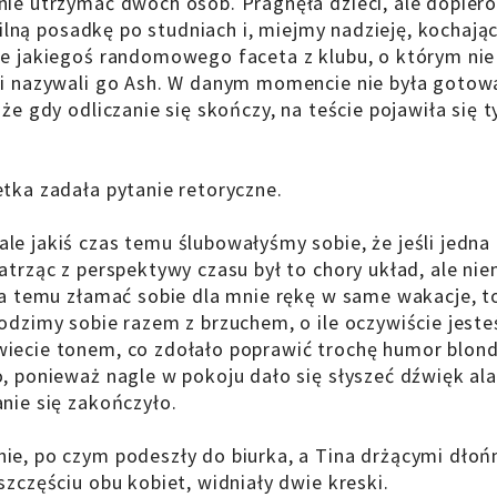
nie utrzymać dwóch osób. Pragnęła dzieci, ale dopiero
abilną posadkę po studniach i, miejmy nadzieję, kochaj
ie jakiegoś randomowego faceta z klubu, o którym nie
omi nazywali go Ash. W danym momencie nie była gotow
że gdy odliczanie się skończy, na teście pojawiła się t
etka zadała pytanie retoryczne.
e jakiś czas temu ślubowałyśmy sobie, że jeśli jedna 
atrząc z perspektywy czasu był to chory układ, ale nie
ta temu złamać sobie dla mnie rękę w same wakacje, to
odzimy sobie razem z brzuchem, o ile oczywiście jeste
wiecie tonem, co zdołało poprawić trochę humor blon
o, ponieważ nagle w pokoju dało się słyszeć dźwięk al
nie się zakończyło.
ie, po czym podeszły do biurka, a Tina drżącymi dłoń
szczęściu obu kobiet, widniały dwie kreski.