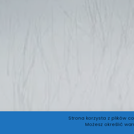
Strona korzysta z plików co
Możesz określić war
FanLore.pl
© 2019. Wszystkie