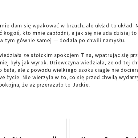
omie dam się wpakować w brzuch, ale układ to układ.
ć kogoś, kto mnie zapłodni, a jak się nie uda dzisiaj t
 w tym gównie samej — dodała po chwili namysłu.
iedziała ze stoickim spokojem Tina, wpatrując się pr
ej były jak wyrok. Dziewczyna wiedziała, że od tej chw
go bała, ale z powodu wielkiego szoku ciagle nie docier
owe życie. Nie wierzyła w to, co się przed chwilą wydarz
okojna, że aż przerażało to Jackie.