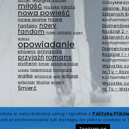
luther
marvel
CrazyMara
miłość
muzyka
naruto
Jaskinie, Ro
nowa powieść
Szklanych K
nowe
nowe anime
KochamHot
nowy
fantasy
Diamentowe 
fandom
Rozdział 2 
nowy romans
nowy
Szklanych K
wiersz
opowiadanie
KochamHot
Diamentowe 
przygoda
phoenix
Rozdział 1 
romans
przyjaźń
KochamHot
slytherin
szkolne życie
Smok
Wszystko cz
tajemnica
tonystark
szkoła
to Ty – Rozd
walka
wilkołak
wilczyca
wilk
KochamHot
Wojna
wilkołaki
wyvern
Wszystko cz
Śmierć
to Ty – Wst
okies w celu realizacji usług i zgodnie z
Polityką Plikó
unki przechowywania lub dostępu do plików cookies w 
 prawa zastrzeżone |
O Nas
|
Regulamin
|
Polityka Prywatno
Ustawienia cookies
Zgadzam się