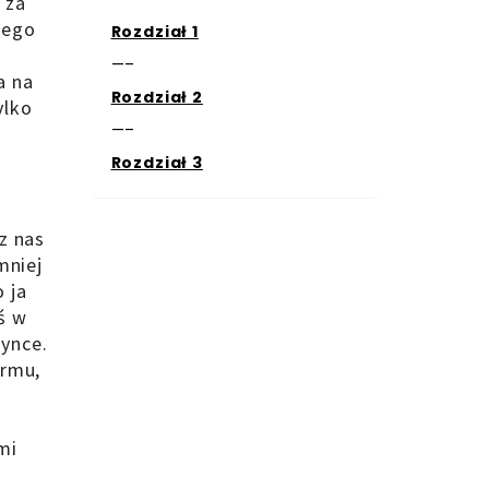
 za
ącego
Rozdział 1
—–
a na
Rozdział 2
ylko
—–
Rozdział 3
z nas
mniej
 ja
ś w
dynce.
armu,
mi