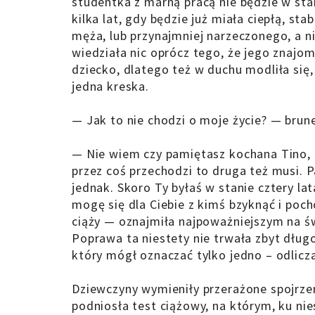
studentka z marną pracą nie będzie w sta
kilka lat, gdy będzie już miała ciepłą, st
męża, lub przynajmniej narzeczonego, a n
wiedziała nic oprócz tego, że jego znaj
dziecko, dlatego też w duchu modliła się, 
jedna kreska.
— Jak to nie chodzi o moje życie? — brun
— Nie wiem czy pamiętasz kochana Tino, al
przez coś przechodzi to druga też musi. P
jednak. Skoro Ty byłaś w stanie cztery la
mogę się dla Ciebie z kimś bzyknąć i poch
ciąży — oznajmiła najpoważniejszym na ś
Poprawa ta niestety nie trwała zbyt dług
który mógł oznaczać tylko jedno – odlicza
Dziewczyny wymieniły przerażone spojrzen
podniosła test ciążowy, na którym, ku nie