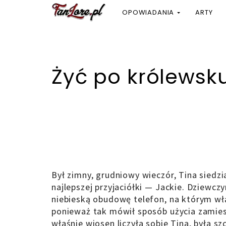
OPOWIADANIA
ARTY
Żyć po królewsk
Był zimny, grudniowy wieczór, Tina sied
najlepszej przyjaciółki — Jackie. Dziewcz
niebieską obudowę telefon, na którym włą
ponieważ tak mówił sposób użycia zamies
właśnie wiosen liczyła sobie Tina, była sz