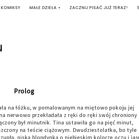
KOMIKSY
MAŁE DZIEŁA
ZACZNIJ PISAĆ JUŻ TERAZ!
u
Prolog
ziała na łóżku, w pomalowanym na miętowo pokoju jej
yna nerwowo przekładała z ręki do ręki swój chroniony
czony był minutnik. Tina ustawiła go na pięć minut,
zczony na teście ciążowym. Dwudziestolatka, bo tyle
czupłą, niską blondynką o niebieskim kolorze oczu i jas