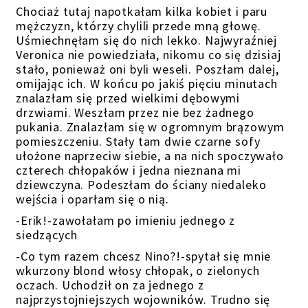
Chociaż tutaj napotkałam kilka kobiet i paru
mężczyzn, którzy chylili przede mną głowę.
Uśmiechnęłam się do nich lekko. Najwyraźniej
Veronica nie powiedziała, nikomu co się dzisiaj
stało, ponieważ oni byli weseli. Poszłam dalej,
omijając ich. W końcu po jakiś pięciu minutach
znalazłam się przed wielkimi dębowymi
drzwiami. Weszłam przez nie bez żadnego
pukania. Znalazłam się w ogromnym brązowym
pomieszczeniu. Stały tam dwie czarne sofy
ułożone naprzeciw siebie, a na nich spoczywało
czterech chłopaków i jedna nieznana mi
dziewczyna. Podeszłam do ściany niedaleko
wejścia i oparłam się o nią.
-Erik!-zawołałam po imieniu jednego z
siedzących
-Co tym razem chcesz Nino?!-spytał się mnie
wkurzony blond włosy chłopak, o zielonych
oczach. Uchodził on za jednego z
najprzystojniejszych wojowników. Trudno się