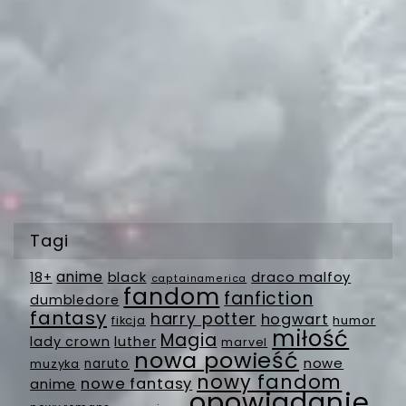
Tagi
anime
18+
black
draco malfoy
captainamerica
fandom
fanfiction
dumbledore
fantasy
harry potter
hogwart
fikcja
humor
miłość
Magia
lady crown
luther
marvel
nowa powieść
nowe
muzyka
naruto
nowy fandom
nowe fantasy
anime
opowiadanie