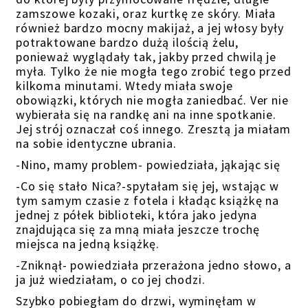
zamszowe kozaki, oraz kurtkę ze skóry. Miała
również bardzo mocny makijaż, a jej włosy były
potraktowane bardzo dużą ilością żelu,
ponieważ wyglądały tak, jakby przed chwilą je
myła. Tylko że nie mogła tego zrobić tego przed
kilkoma minutami. Wtedy miała swoje
obowiązki, których nie mogła zaniedbać. Ver nie
wybierała się na randkę ani na inne spotkanie.
Jej strój oznaczał coś innego. Zresztą ja miałam
na sobie identyczne ubrania.
-Nino, mamy problem- powiedziała, jąkając się
-Co się stało Nica?-spytałam się jej, wstając w
tym samym czasie z fotela i kładąc książkę na
jednej z półek biblioteki, która jako jedyna
znajdująca się za mną miała jeszcze trochę
miejsca na jedną książkę.
-Zniknął- powiedziała przerażona jedno słowo, a
ja już wiedziałam, o co jej chodzi.
Szybko pobiegłam do drzwi, wyminęłam w