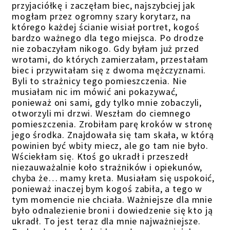
przyjaciółkę i zaczęłam biec, najszybciej jak
mogłam przez ogromny szary korytarz, na
którego każdej ścianie wisiał portret, kogoś
bardzo ważnego dla tego miejsca. Po drodze
nie zobaczyłam nikogo. Gdy byłam już przed
wrotami, do których zamierzałam, przestałam
biec i przywitałam się z dwoma mężczyznami.
Byli to strażnicy tego pomieszczenia. Nie
musiałam nic im mówić ani pokazywać,
ponieważ oni sami, gdy tylko mnie zobaczyli,
otworzyli mi drzwi. Weszłam do ciemnego
pomieszczenia. Zrobiłam parę kroków w stronę
jego środka. Znajdowała się tam skała, w którą
powinien być wbity miecz, ale go tam nie było.
Wściekłam się. Ktoś go ukradł i przeszedł
niezauważalnie koło strażników i opiekunów,
chyba że… mamy kreta. Musiałam się uspokoić,
ponieważ inaczej bym kogoś zabiła, a tego w
tym momencie nie chciała. Ważniejsze dla mnie
było odnalezienie broni i dowiedzenie się kto ją
ukradł. To jest teraz dla mnie najważniejsze.