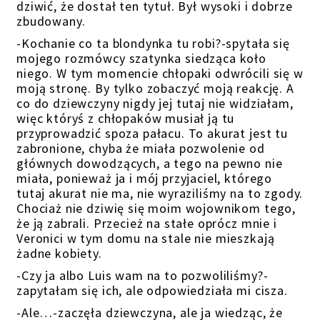
dziwić, że dostał ten tytuł. Był wysoki i dobrze
zbudowany.
-Kochanie co ta blondynka tu robi?-spytała się
mojego rozmówcy szatynka siedząca koło
niego. W tym momencie chłopaki odwrócili się w
moją stronę. By tylko zobaczyć moją reakcję. A
co do dziewczyny nigdy jej tutaj nie widziałam,
więc któryś z chłopaków musiał ją tu
przyprowadzić spoza pałacu. To akurat jest tu
zabronione, chyba że miała pozwolenie od
głównych dowodzących, a tego na pewno nie
miała, ponieważ ja i mój przyjaciel, którego
tutaj akurat nie ma, nie wyraziliśmy na to zgody.
Chociaż nie dziwię się moim wojownikom tego,
że ją zabrali. Przecież na stałe oprócz mnie i
Veronici w tym domu na stale nie mieszkają
żadne kobiety.
-Czy ja albo Luis wam na to pozwoliliśmy?-
zapytałam się ich, ale odpowiedziała mi cisza.
-Ale…-zaczęła dziewczyna, ale ja wiedząc, że