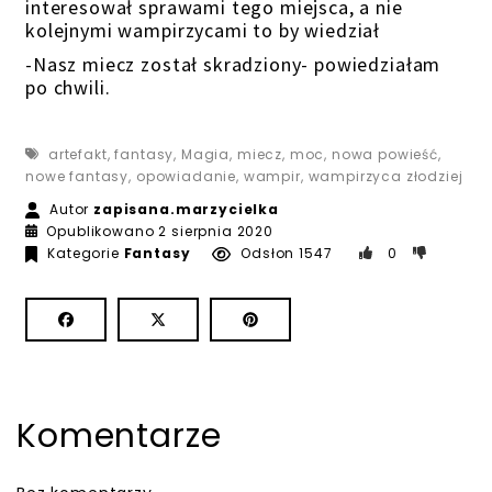
interesował sprawami tego miejsca, a nie
kolejnymi wampirzycami to by wiedział
-Nasz miecz został skradziony- powiedziałam
po chwili.
artefakt
,
fantasy
,
Magia
,
miecz
,
moc
,
nowa powieść
,
nowe fantasy
,
opowiadanie
,
wampir
,
wampirzyca złodziej
Autor
zapisana.marzycielka
Opublikowano
2 sierpnia 2020
Kategorie
Fantasy
Odsłon 1547
0
Komentarze