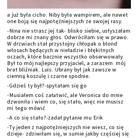
a już była cicho. Niby była wampirem, ale nawet
one boją się najpotężniejszych ze swojej rasy.
-Nina nie strasz jej tak- blisko siebie, usłyszałam
dobrze mi znany głos. Odwróciłam się w prawo.
W drzwiach stał przystojny chłopak o blond
włosach będących w nieładzie i błękitnych
oczach, które bacznie wszystko obserwowały.
Był to mój najlepszy przyjaciel, a zarazem mój
brat bliźniak. Luis. Ubrany był jak zawsze w
ciemną koszulę i czarne spodnie.
-Gdzieś ty był?-spytałam się go
-Musiałem coś załatwić, ale Veronica do mnie
dzwoniła i wiem co, się stało, więc nie musisz
mi tego mówić
-A co się stało?-zadał pytanie mu Erik
-Ty jeden z najpotężniejszych nie wiesz, co się
dzieje- zdziwiłam się, w sumie jakby częściej się