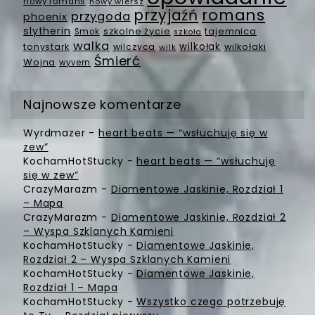
nowy romans
nowy wiersz
romans
przyjaźń
przygoda
phoenix
slytherin
szkolne życie
tajemnica
Smok
szkoła
walka
wilkołak
tonystark
wilczyca
wilkołaki
wilk
Śmierć
Wojna
wyvern
Najnowsze komentarze
Wyrdmazer
-
heart beats — “wsłuchuję się w
zew”
KochamHotStucky
-
heart beats — “wsłuchuję
się w zew”
CrazyMarazm
-
Diamentowe Jaskinie, Rozdział 1
– Mapa
CrazyMarazm
-
Diamentowe Jaskinie, Rozdział 2
– Wyspa Szklanych Kamieni
KochamHotStucky
-
Diamentowe Jaskinie,
Rozdział 2 – Wyspa Szklanych Kamieni
KochamHotStucky
-
Diamentowe Jaskinie,
Rozdział 1 – Mapa
KochamHotStucky
-
Wszystko czego potrzebuję