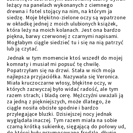
leżący na panelach wykonanych z ciemnego
drewna i fotel stojący na nim, na którym ja
siedzę. Moje błękitno-zielone oczy są wpatrzone
w okładkę jednej z moich ulubionych książek,
która leży na moich kolanach. Jest ona bardzo
piękna, barwy czerwonej z czarnymi napisami.
Mogłabym ciągle siedzieć tu i się na nią patrzyć
lub ją czytać.
Jednak w tym momencie ktoś wszedł do mojej
komnaty i musiał mi popsuć tę chwilę.
Popatrzyłam się na drzwi. Stała w nich moja
najlepsza przyjaciółka. Nazywała się Veronica.
Miała kruczoczarne włosy, błękitne oczy, w
których zazwyczaj było widać radość, ale tym
razem strach; i bladą cerę. Mężczyźni uważali ją
za jedną z piękniejszych, może dlatego, że
ciągle nosiła obcisłe spodnie i bardzo
przylegające bluzki. Dzisiejszej nocy jednak
wyglądała inaczej. Tym razem miała na sobie
czarną krótką sukienkę, sięgającą do połowy ud,
do której były przymocowane frędzle, długie