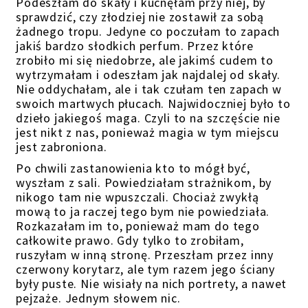
Podeszłam do skały i kucnęłam przy niej, by
sprawdzić, czy złodziej nie zostawił za sobą
żadnego tropu. Jedyne co poczułam to zapach
jakiś bardzo słodkich perfum. Przez które
zrobiło mi się niedobrze, ale jakimś cudem to
wytrzymałam i odeszłam jak najdalej od skały.
Nie oddychałam, ale i tak czułam ten zapach w
swoich martwych płucach. Najwidoczniej było to
dzieło jakiegoś maga. Czyli to na szczęście nie
jest nikt z nas, ponieważ magia w tym miejscu
jest zabroniona.
Po chwili zastanowienia kto to mógł być,
wyszłam z sali. Powiedziałam strażnikom, by
nikogo tam nie wpuszczali. Chociaż zwykłą
mową to ja raczej tego bym nie powiedziała.
Rozkazałam im to, ponieważ mam do tego
całkowite prawo. Gdy tylko to zrobiłam,
ruszyłam w inną stronę. Przeszłam przez inny
czerwony korytarz, ale tym razem jego ściany
były puste. Nie wisiały na nich portrety, a nawet
pejzaże. Jednym słowem nic.