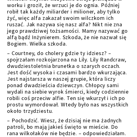
worku i groził, że wrzuci je do ognia. Później
robił tak każdy miliarder i milioner, aby tylko
żyć, więc alfa zakazał swoim wilczkom ich
ruszać. Jak nazywa się nasz alfa? Nikt nie zna
jego prawdziwej tożsamości. Mamy nazywać go
alfą bądź Inżynierem. Szkoda, że nie nazwał się
Bogiem. Wielka szkoda.
– Courtney, do cholery gdzie ty idziesz? –
spojrzałam rozkojarzona na Lily. Lily Randcraw,
dwudziestoletnia brunetka o szarych oczach.
Jest dość wysoka i czasami bardzo wkurzająca.
Jest najstarsza w naszej grupie, która liczy
ponad dwadzieścia dziewczyn. Chłopcy sami
wydali na siebie wyrok śmierci, kiedy codziennie
robili coś przeciw alfie. Ten się wkurzył i ich po
prostu wymordował. Wtedy było nas wszystkich
około trzydziestu.
– Pochodzić. Wiesz, że dzisiaj nie ma żadnych
patroli, bo mają jakieś święto w mieście. Do
rana wilkołaków nie będzie. – odpowiedziałam.