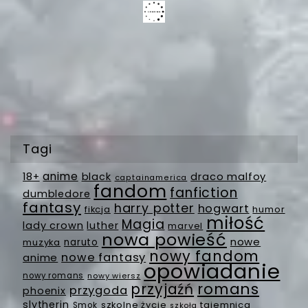
Tagi
anime
18+
black
draco malfoy
captainamerica
fandom
fanfiction
dumbledore
fantasy
harry potter
hogwart
fikcja
humor
miłość
Magia
lady crown
luther
marvel
nowa powieść
nowe
muzyka
naruto
nowy fandom
nowe fantasy
anime
opowiadanie
nowy romans
nowy wiersz
romans
przyjaźń
przygoda
phoenix
slytherin
szkolne życie
tajemnica
Smok
szkoła