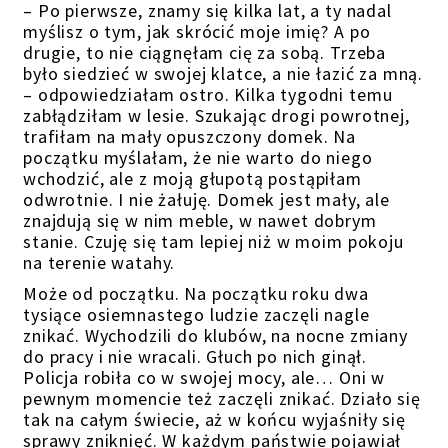
– Po pierwsze, znamy się kilka lat, a ty nadal
myślisz o tym, jak skrócić moje imię? A po
drugie, to nie ciągnęłam cię za sobą. Trzeba
było siedzieć w swojej klatce, a nie łazić za mną.
– odpowiedziałam ostro. Kilka tygodni temu
zabłądziłam w lesie. Szukając drogi powrotnej,
trafiłam na mały opuszczony domek. Na
początku myślałam, że nie warto do niego
wchodzić, ale z moją głupotą postąpiłam
odwrotnie. I nie żałuję. Domek jest mały, ale
znajdują się w nim meble, w nawet dobrym
stanie. Czuję się tam lepiej niż w moim pokoju
na terenie watahy.
Może od początku. Na początku roku dwa
tysiące osiemnastego ludzie zaczęli nagle
znikać. Wychodzili do klubów, na nocne zmiany
do pracy i nie wracali. Głuch po nich ginął.
Policja robiła co w swojej mocy, ale… Oni w
pewnym momencie też zaczęli znikać. Działo się
tak na całym świecie, aż w końcu wyjaśniły się
sprawy zniknięć. W każdym państwie pojawiał