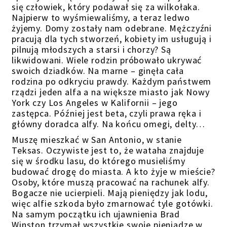
się człowiek, który podawał się za wilkołaka.
Najpierw to wyśmiewaliśmy, a teraz ledwo
żyjemy. Domy zostały nam odebrane. Mężczyźni
pracują dla tych stworzeń, kobiety im usługują i
pilnują młodszych a starsi i chorzy? Są
likwidowani. Wiele rodzin próbowało ukrywać
swoich dziadków. Na marne – ginęła cała
rodzina po odkryciu prawdy. Każdym państwem
rządzi jeden alfa a na większe miasto jak Nowy
York czy Los Angeles w Kalifornii – jego
zastępca. Później jest beta, czyli prawa ręka i
główny doradca alfy. Na końcu omegi, delty…
Muszę mieszkać w San Antonio, w stanie
Teksas. Oczywiste jest to, że wataha znajduje
się w środku lasu, do którego musieliśmy
budować drogę do miasta. A kto żyje w mieście?
Osoby, które muszą pracować na rachunek alfy.
Bogacze nie ucierpieli. Mają pieniędzy jak lodu,
więc alfie szkoda było zmarnować tyle gotówki.
Na samym początku ich ujawnienia Brad
Winston trzymał wszystkie swoje pieniądze w