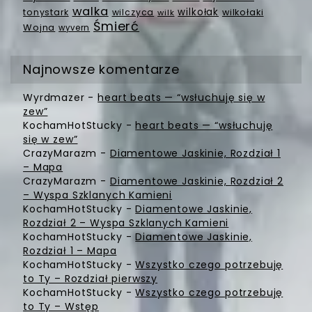
walka
wilkołak
tonystark
wilczyca
wilkołaki
wilk
Śmierć
Wojna
wyvern
Najnowsze komentarze
Wyrdmazer
-
heart beats — “wsłuchuję się w
zew”
KochamHotStucky
-
heart beats — “wsłuchuję
się w zew”
CrazyMarazm
-
Diamentowe Jaskinie, Rozdział 1
– Mapa
CrazyMarazm
-
Diamentowe Jaskinie, Rozdział 2
– Wyspa Szklanych Kamieni
KochamHotStucky
-
Diamentowe Jaskinie,
Rozdział 2 – Wyspa Szklanych Kamieni
KochamHotStucky
-
Diamentowe Jaskinie,
Rozdział 1 – Mapa
KochamHotStucky
-
Wszystko czego potrzebuję
to Ty – Rozdział pierwszy
KochamHotStucky
-
Wszystko czego potrzebuję
to Ty – Wstęp