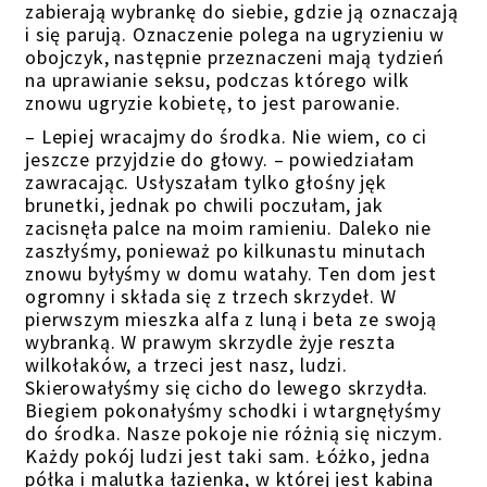
zabierają wybrankę do siebie, gdzie ją oznaczają
i się parują. Oznaczenie polega na ugryzieniu w
obojczyk, następnie przeznaczeni mają tydzień
na uprawianie seksu, podczas którego wilk
znowu ugryzie kobietę, to jest parowanie.
– Lepiej wracajmy do środka. Nie wiem, co ci
jeszcze przyjdzie do głowy. – powiedziałam
zawracając. Usłyszałam tylko głośny jęk
brunetki, jednak po chwili poczułam, jak
zacisnęła palce na moim ramieniu. Daleko nie
zaszłyśmy, ponieważ po kilkunastu minutach
znowu byłyśmy w domu watahy. Ten dom jest
ogromny i składa się z trzech skrzydeł. W
pierwszym mieszka alfa z luną i beta ze swoją
wybranką. W prawym skrzydle żyje reszta
wilkołaków, a trzeci jest nasz, ludzi.
Skierowałyśmy się cicho do lewego skrzydła.
Biegiem pokonałyśmy schodki i wtargnęłyśmy
do środka. Nasze pokoje nie różnią się niczym.
Każdy pokój ludzi jest taki sam. Łóżko, jedna
półka i malutka łazienka, w której jest kabina