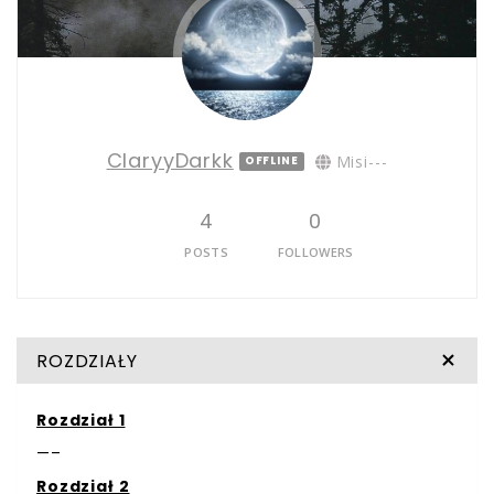
ClaryyDarkk
Misi---
OFFLINE
4
0
POSTS
FOLLOWERS
ROZDZIAŁY
Rozdział 1
—–
Rozdział 2