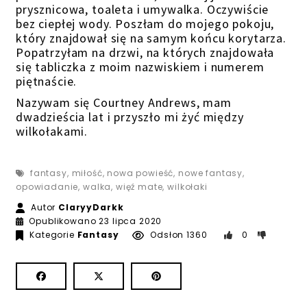
prysznicowa, toaleta i umywalka. Oczywiście
bez ciepłej wody. Poszłam do mojego pokoju,
który znajdował się na samym końcu korytarza.
Popatrzyłam na drzwi, na których znajdowała
się tabliczka z moim nazwiskiem i numerem
piętnaście.
Nazywam się Courtney Andrews, mam
dwadzieścia lat i przyszło mi żyć między
wilkołakami.
fantasy
,
miłość
,
nowa powieść
,
nowe fantasy
,
opowiadanie
,
walka
,
więź mate
,
wilkołaki
Autor
ClaryyDarkk
23 lipca 2020
Opublikowano
23 lipca 2020
Kategorie
Fantasy
Odsłon 1360
0