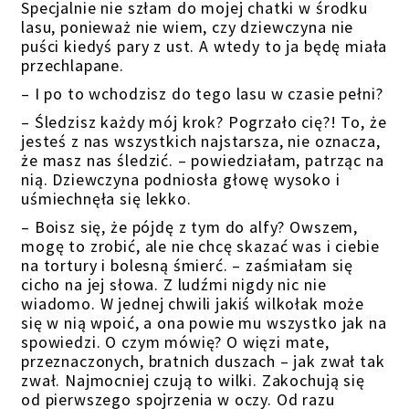
Specjalnie nie szłam do mojej chatki w środku
lasu, ponieważ nie wiem, czy dziewczyna nie
puści kiedyś pary z ust. A wtedy to ja będę miała
przechlapane.
– I po to wchodzisz do tego lasu w czasie pełni?
– Śledzisz każdy mój krok? Pogrzało cię?! To, że
jesteś z nas wszystkich najstarsza, nie oznacza,
że masz nas śledzić. – powiedziałam, patrząc na
nią. Dziewczyna podniosła głowę wysoko i
uśmiechnęła się lekko.
– Boisz się, że pójdę z tym do alfy? Owszem,
mogę to zrobić, ale nie chcę skazać was i ciebie
na tortury i bolesną śmierć. – zaśmiałam się
cicho na jej słowa. Z ludźmi nigdy nic nie
wiadomo. W jednej chwili jakiś wilkołak może
się w nią wpoić, a ona powie mu wszystko jak na
spowiedzi. O czym mówię? O więzi mate,
przeznaczonych, bratnich duszach – jak zwał tak
zwał. Najmocniej czują to wilki. Zakochują się
od pierwszego spojrzenia w oczy. Od razu