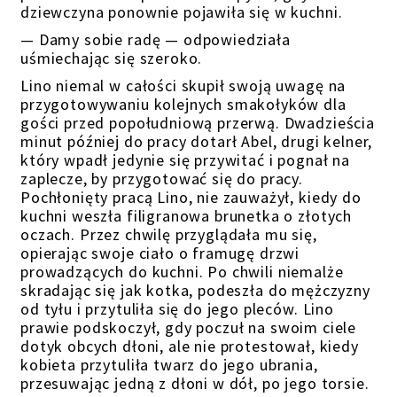
dziewczyna ponownie pojawiła się w kuchni.
— Damy sobie radę — odpowiedziała
uśmiechając się szeroko.
Lino niemal w całości skupił swoją uwagę na
przygotowywaniu kolejnych smakołyków dla
gości przed popołudniową przerwą. Dwadzieścia
minut później do pracy dotarł Abel, drugi kelner,
który wpadł jedynie się przywitać i pognał na
zaplecze, by przygotować się do pracy.
Pochłonięty pracą Lino, nie zauważył, kiedy do
kuchni weszła filigranowa brunetka o złotych
oczach.
Przez chwilę przyglądała mu się,
opierając swoje ciało o framugę drzwi
prowadzących do kuchni. Po chwili n
iemalże
skradając się
jak kotka
, podeszła do mężczyzny
od tyłu i przytuliła się do jego pleców. Lino
prawie
podskoczył, gdy poczuł na swoim ciele
dotyk obcych dłoni, ale nie protestował, kiedy
kobieta przytuliła twarz do
jego ubrania,
przesuwając jedną z dłoni w dół, po jego torsie
.