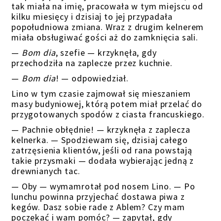
tak miała na imię, pracowała w tym miejscu od
kilku miesięcy i dzisiaj to jej
przypadała
popołudniowa zmiana
.
Wraz z drugim kelnerem
miała obsługiwać gości aż do
zamknięcia sali
.
—
Bom dia
, szefie — krzyknęła, gdy
przechodziła na zaplecze przez kuchnie.
—
Bom dia
! — odpowiedział.
Lino w tym czasie zajmował się mieszaniem
masy budyniowej, którą potem miał przelać do
przygotowanych spodów z ciasta francuskiego.
— Pachnie obłędnie! — krzyknęła z zaplecza
kelnerka. — Spodziewam się, dzisiaj całego
zatrzęsienia klientów, jeśli od rana powstają
takie przysmaki — dodała wybierając jedną z
drewnianych tac.
— Oby — wymamrotał pod nosem Lino. — Po
lunchu powinna przyjechać dostawa piwa z
kegów. Dasz sobie rade z
Ablem
? Czy mam
poczekać i wam pomóc? — zapytał, gdy