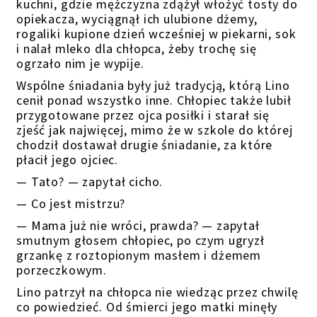
kuchni, gdzie mężczyzna
zdążył włożyć
tosty do
opiekacza, wyciągnął ich ulubione dżemy,
rogaliki kupione dzień wcześniej w piekarni, sok
i nalał mleko dla
chłopca
, żeby trochę się
ogrzało nim
je wypije
.
Wspólne śniadania były już tradycją, którą Lino
cenił ponad wszystko inne. Chłopiec także lubił
przygotowane przez ojca posiłki i starał się
zjeść jak najwięcej, mimo że w szkole do której
chodził dostawał drugie śniadanie, za które
płacił jego ojciec.
— Tato? — zapytał cicho.
— Co jest mistrzu?
— Mama już nie wróci, prawda? — zapytał
smutnym głosem chłopiec, po czym ugryzł
grzankę z roztopionym masłem i dżemem
porzeczkowym
.
Lino patrzył na chłopca nie wiedząc przez chwilę
co powiedzieć. Od śmierci
jego matki
minęły