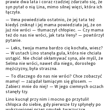
prawie dwa lata i coraz rzadziej zdarzało się, że
syn pytał
o nią
Lina,
mimo silnej więzi, która ich
łączyła
.
— Vena powiedziała ostatnio, że jej tata też
kiedyś zniknął i jej mama powiedziała jej, że on
już nie wróci — tłumaczył chłopiec. — Czy mama
też do nas nie wróci, jak tata Veny? — powtórzył
pytanie.
— Leks, twoja mama bardzo cię kochała, wiesz?
— W ustach Lino stanęła gula, która nie chciała
ustąpić. Nie chciał okłamywać syna, ale myśl, że
Selma nie wróci, nawet dla niego, dorosłego
mężczyzny, była straszna.
— To dlaczego do nas nie wróci? Chce zobaczyć
mamę! — zażądał łamiącym się głosem. —
Zabierz mnie do niej! — W jego ciemnych oczach
stanęły łzy.
Lino kucnął przy nim i mocno go przytulił
chłopca do siebie, gdy pierwsze łzy spłynęły po
wykrzywionej przez smutek twarzyczce.