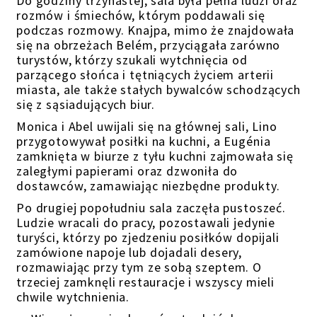
Do godziny trzynastej, sala była pełna ludzi oraz
rozmów i śmiechów, którym poddawali się
podczas rozmowy. Knajpa, mimo że znajdowała
się na obrzeżach Belém, przyciągała zarówno
turystów, którzy szukali wytchnięcia od
parzącego słońca i tętniących życiem arterii
miasta, ale także stałych bywalców schodzących
się z sąsiadujących biur.
Monica i Abel uwijali się na głównej sali, Lino
przygotowywał posiłki na kuchni, a Eugénia
zamknięta w biurze z tyłu kuchni zajmowała się
zaległymi papierami oraz dzwoniła do
dostawców, zamawiając niezbędne produkty.
Po drugiej popołudniu sala zaczęła pustoszeć.
Ludzie wracali do pracy, pozostawali jedynie
turyści, którzy po zjedzeniu posiłków dopijali
zamówione napoje lub dojadali desery,
rozmawiając
przy tym
ze sobą szeptem. O
trzeciej zamknęli restauracje i wszyscy mieli
chwile wytchnienia.