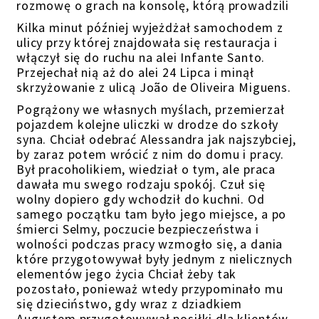
rozmowę o grach na konsolę, którą prowadzili
Kilka minut później wyjeżdżał samochodem z
ulicy przy której znajdowała się restauracja i
włączył się do ruchu na alei Infante Santo.
Przejechał nią
aż do alei 24 Lipca
i minął
skrzyżowanie z ulicą João de Oliveira Miguens.
Pogrążony we własnych myślach,
przemierzał
pojazdem
kolejne uliczki w drodze do szkoły
syna. Chciał odebrać Alessandra jak najszybciej,
by zaraz potem wrócić z nim do domu i pracy.
Był pracoholikiem, wiedział o tym, ale praca
dawała mu swego rodzaju spokój. Czuł się
wolny dopiero gdy wchodził do kuchni. Od
samego początku tam było jego miejsce, a po
śmierci Selmy, poczucie bezpieczeństwa i
wolności podczas pracy wzmogło się,
a dania
które przygotowywał były jednym z nielicznych
elementów jego życia Chciał żeby tak
pozostało, ponieważ wtedy przypominało mu
się dzieciństwo, gdy wraz z dziadkiem
Augustem przygotowywał posiłki dla klientów