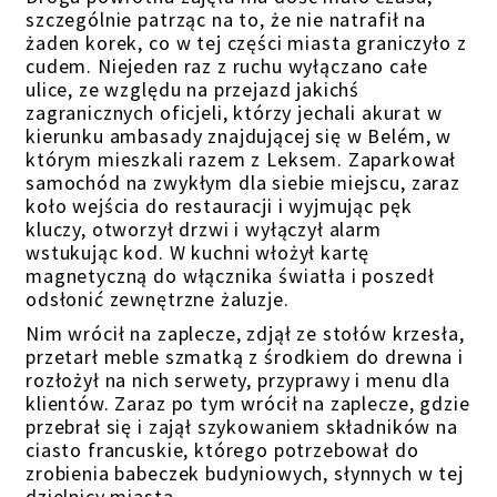
szczególnie patrząc na to, że nie natrafił na
ż
aden korek, co w tej części miasta graniczyło z
cudem. Niejeden raz z
ruchu
wyłączano całe
ulice, ze względu na przejazd jakichś
zagranicznych oficjeli, którzy jechali akurat w
kierunku ambasady znajdującej się w Belém, w
którym mieszkali razem z Leksem. Zaparkował
samochód na zwykłym dla siebie miejscu, zaraz
koło wejścia do restauracji i wyjmując pęk
kluczy, otworzył drzwi i wyłączył alarm
wstukując kod. W kuchni włożył kartę
magnetyczną do włącznika światła i poszedł
odsłonić zewnętrzne żaluzje.
Nim wrócił na zaplecze, zdjął ze stołów krzesła,
przetarł meble szmatką z środkiem do drewna i
rozłożył na nich
serwety, przyprawy
i menu dla
klientów. Zaraz po tym wrócił na zaplecze, gdzie
przebrał się i zajął szykowaniem składników na
ciasto francuskie, którego potrzebował do
zrobienia babeczek budyniowych,
słynnych w tej
dzielnicy miasta.