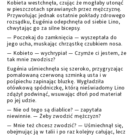
Kobieta westchnęła
,
czując że mogłaby utonąć
w pieszczotach sprawianych przez mężczyznę.
Przywołując jednak ostatnie pokłady zdrowego
rozsądku, Eugénia odepchnęła od siebie Lino,
chwytając go za silne bicepsy.
— Poczekaj do zamknięcia — wyszeptała do
jego ucha, muskając chrząstkę czubkiem nosa.
—
Kobieto
— wychrypiał
— Czymże ci jestem, że
tak mnie zwodzisz?
Eugénia uśmiechnęła się szeroko, przygryzając
pomalowaną czerwoną szminką usta i w
pośpiechu zapinając bluzkę. Wygładziła
ołówkową spódniczkę, którą nieświadomy Lino
zdążył podwinąć, wsuwając dłoń pod materiał
po jej udzie.
— Nie od tego są diablice? — zapytała
niewinnie. — Żeby zwodzić mężczyzn?
— Mnie też chcesz zwodzić? — Uśmiechnął się,
obejmując ją w talii i po raz kolejny całując, lecz