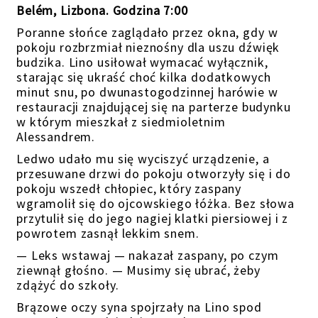
Belém, Lizbona. Godzina 7:00
Poranne słońce zaglądało przez okna, gdy w
pokoju rozbrzmiał nieznośny dla uszu dźwięk
budzika. Lino usiłował wymacać wyłącznik,
starając się ukraść choć kilka dodatkowych
minut snu, po dwunastogodzinnej harówie w
restauracji znajdującej się na parterze budynku
w którym mieszkał z siedmioletnim
Alessandrem.
Ledwo udało mu się wyciszyć urządzenie, a
przesuwane drzwi do pokoju otworzyły się i do
pokoju wszedł chłopiec, który zaspany
wgramolił się do ojcowskiego łóżka. Bez słowa
przytulił się do jego nagiej klatki piersiowej i z
powrotem zasnął lekkim snem.
— Leks wstawaj — nakazał zaspany, po czym
ziewnął głośno.
— Musimy
się ubrać
, żeby
zdążyć do szkoły.
Brązowe oczy syna spojrzały na Lino spod