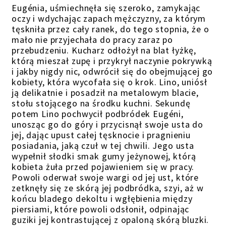
Eugénia
, uśmiechnęła się szeroko, zamykając
oczy i wdychając zapach mężczyzny, za którym
tęskniła przez cały ranek, do tego stopnia, że o
mało nie przyjechała do pracy zaraz po
przebudzeniu.
Kucharz odłożył na blat łyżkę,
którą mieszał zupę i przykrył naczynie pokrywką
i jakby nigdy nic, odwrócił się do obejmującej go
kobiety, która wycofała się o krok. Lino, uniósł
ją delikatnie i posadził na metalowym blacie,
stołu stojącego na środku kuchni. Sekundę
potem Lino pochwycił podbródek Eugéni,
unosząc go do góry i przycisnął swoje usta do
jej, dając upust całej tęsknocie i pragnieniu
posiadania, jaką czuł w tej chwili.
Jego usta
wypełnił słodki smak gumy jeżynowej, którą
kobieta żuła przed pojawieniem się w pracy.
Powoli oderwał swoje wargi od jej ust, które
zetknęły się ze skórą jej podbródka, szyi, aż w
końcu bladego dekoltu i wgłębienia między
piersiami, które powoli odsłonił, odpinając
guziki jej kontrastującej z opaloną skórą bluzki.