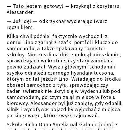
— Tato jestem gotowy! — krzyknął z korytarza
Alessander.
— Już idę! — odkrzyknął wycierając twarz
ręcznikiem.
Kilka chwil później faktycznie wychodzili z
domu. Lino zgarnął z szafki portfel i klucze do
samochodu, a także spakowany tornister
szkolny. Nim zeszli na dół, zamknął mieszkanie,
sprawdzając dwukrotnie, czy stary zamek na
pewno zadziałał. Wyszli głównymi schodami i
szybko odnaleźli czarnego hyundaia tucsona,
którym od lat jeździł Lino. Wsiadając do środka
obszedł samochód z tyłu, sprawdzając czy
żaden zwierzak nie ukrył się w wydechu lub pod
samochodem, po czym zajął miejsce w fotelu
kierowcy. Alessander był już zapięty, gdy odpalił
silnik i wycofywał pojazd by wyjechać z miejsca
parkingowego, które zwykł zajmować.
Szkoła Rinha Dona Amelia należała do jednej z