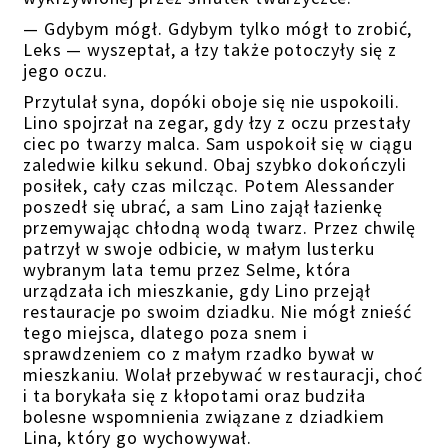
— Gdybym mógł. Gdybym tylko mógł to zrobić,
Leks — wyszeptał, a łzy także potoczyły się z
jego oczu.
Przytulał syna, dopóki oboje się nie uspokoili.
Lino spojrzał na zegar, gdy łzy z oczu przestały
ciec po twarzy malca. Sam uspokoił się w ciągu
zaledwie kilku sekund. Obaj szybko dokończyli
posiłek, cały czas milcząc. Potem Alessander
poszedł się ubrać, a sam Lino zajął łazienkę
przemywając chłodną wodą twarz. Przez chwilę
patrzył w swoje odbicie, w małym lusterku
wybranym lata temu przez Selme, która
urządzała ich mieszkanie, gdy Lino przejął
restauracje po swoim dziadku. Nie mógł znieść
tego miejsca, dlatego poza snem i
sprawdzeniem co z małym rzadko bywał w
mieszkaniu. Wolał przebywać w restauracji, choć
i ta borykała się z kłopotami oraz budziła
bolesne wspomnienia związane z dziadkiem
Lina, który go wychowywał.