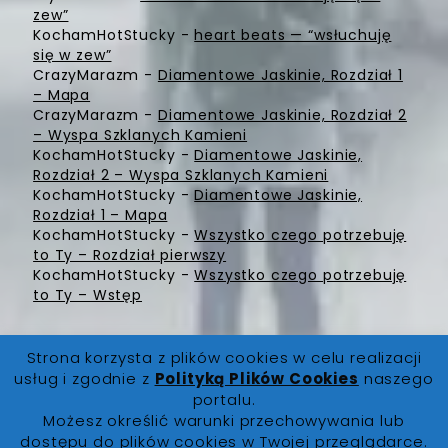
zew”
KochamHotStucky
-
heart beats — “wsłuchuję
się w zew”
CrazyMarazm
-
Diamentowe Jaskinie, Rozdział 1
– Mapa
CrazyMarazm
-
Diamentowe Jaskinie, Rozdział 2
– Wyspa Szklanych Kamieni
KochamHotStucky
-
Diamentowe Jaskinie,
Rozdział 2 – Wyspa Szklanych Kamieni
KochamHotStucky
-
Diamentowe Jaskinie,
Rozdział 1 – Mapa
KochamHotStucky
-
Wszystko czego potrzebuję
to Ty – Rozdział pierwszy
KochamHotStucky
-
Wszystko czego potrzebuję
to Ty – Wstęp
Strona korzysta z plików cookies w celu realizacji
usług i zgodnie z
Polityką Plików Cookies
naszego
portalu.
Możesz określić warunki przechowywania lub
FanLore.pl
© 2019. Wszystkie prawa zastrzeżone |
dostępu do plików cookies w Twojej przeglądarce.
O Nas
|
Regulamin
|
Polityka Prywatności
|
Polityka