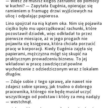
— Wiesz że musisz kogoś zatrudnić do pomocy
w kuchni? — Zapytała Eugénia, opierając się
ramieniem o framugę drzwi wyjściowych na
ulicę i odpalając papierosa.
Lino spojrzał na nią kątem oka. Nim się pojawiła
ciężko było mu uporządkować rachunki, które
pozostawił dziadek, więc odkładał to przez
pierwsze miesiące, aż w jego progach nie
pojawiła się księgowa, która chciała porzucić
pracę w korporacji. Kiedy Eugénia zajęła się
papierami, mężczyzna mógł się skupić na
praktycznym prowadzeniu biznesu. To jej
wkładowi w pracę zawdzięczał powlne
wychodzenie z odziedziczonym wraz z lokalem
długów.
— Zdaje sobie z tego sprawę, ale nawet nie
zdajesz sobie sprawy, jak trudno o dobrego
pracownika, którego nie będę musiał uczyć
wszystkiego od podstaw i który za mną nadąży
— westchnął.