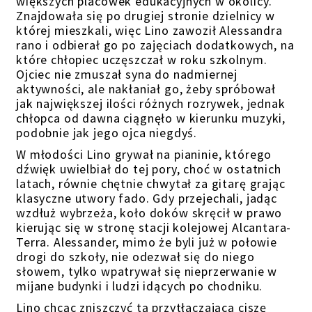
większych placówek edukacyjnych w okolicy.
Znajdowała się po drugiej stronie dzielnicy w
której mieszkali, więc Lino zawoził Alessandra
rano i odbierał go po zajęciach dodatkowych, na
które chłopiec uczęszczał w roku szkolnym.
Ojciec nie zmuszał syna do nadmiernej
aktywności, ale nakłaniał go, żeby spróbował
jak największej ilości różnych rozrywek, jedna
k
chłopca od dawna ciągnęło w kierunku muzyki,
podobnie jak jego ojca
niegdyś.
W młodości Lino grywał na pianinie, którego
dźwięk uwielbiał do tej pory, choć w ostatnich
latach, równie chętnie chwytał za gitarę grając
klasyczne
utwory
fado. Gdy
przejechali, jadąc
wzdłuż wybrzeża, koło doków skręcił w
prawo
kierując się w stronę stacji kolejowej Alcantara-
Terra. Alessander, mimo że byli już w połowie
drogi do szkoły, nie odezwał się do niego
słowem, tylko wpatrywał się nieprzerwanie w
mijane budynki i ludzi idących po chodniku.
Lino chcąc zniszczyć tą przytłaczającą ciszę