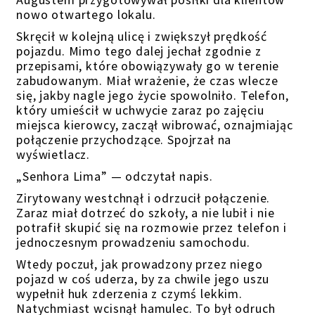
nowo otwartego lokalu.
Skręcił w kolejną ulicę i zwiększył prędkość
pojazdu. Mimo tego dalej jechał zgodnie z
przepisami, które obowiązywały go w terenie
zabudowanym. Miał wrażenie, że czas wlecze
się, jakby nagle jego życie spowolniło. Telefon,
który umieścił w uchwycie zaraz po zajęciu
miejsca kierowcy, zaczął wibrować, oznajmiając
połączenie przychodzące. Spojrzał na
wyświetlacz.
„Senhora Lima”
— odczytał napis.
Zirytowany westchnął i odrzucił połączenie.
Zaraz miał dotrzeć do szkoły, a nie lubił i nie
potrafił skupić się na rozmowie przez telefon i
jednoczesnym prowadzeniu samochodu.
Wtedy poczuł, jak
prowadzony przez niego
pojazd
w coś uderza,
by za chwile jego uszu
wypełnił huk zderzenia z czymś lekkim
.
Natychmiast wcisnął hamulec. To był odruch