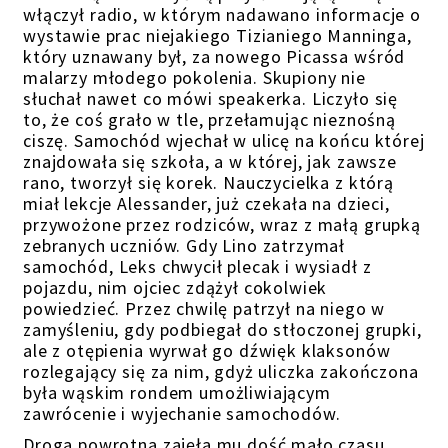
włączył
radio, w którym nadawano informacje o
wystawie prac niejakiego Tizianiego
Manninga,
który uznawany był, za nowego Picassa wśród
malarzy młodego pokolenia. Skupiony nie
słuchał nawet co mówi speakerka. Liczyło się
to, że coś grało w tle, przełamując nieznośną
ciszę. Samochód wjechał w ulicę na końcu której
znajdowała się szkoła, a w której, jak zawsze
rano, tworzył się korek. Nauczycielka z którą
miał lekcje Alessander, już czekała na dzieci,
przywożone przez rodziców, wraz z małą grupką
zebranych uczniów. Gdy Lino zatrzymał
samochód,
Leks chwycił plecak i wysiadł z
pojazdu, nim ojciec zdążył cokolwiek
powiedzieć. Przez chwilę patrzył na niego w
zamyśleniu, gdy podbiegał do stłoczonej grupki,
ale z otępienia wyrwał go dźwięk klaksonów
rozlegający się za nim, gdyż uliczka zakończona
była wąskim rondem umożliwiającym
zawrócenie
i wyjechanie
samochodów.
Droga powrotna zajęła mu dość mało czasu,