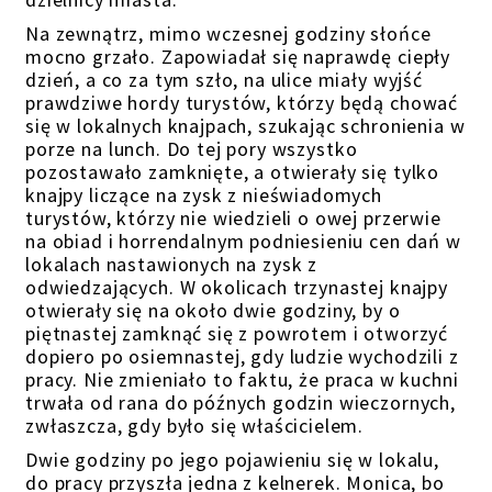
Na zewnątrz, mimo wczesnej godziny słońce
mocno grzało. Zapowiadał się naprawdę ciepły
dzień, a co za tym szło, na ulice
miały wyjść
prawdziwe hordy turystów, którzy będą chować
się w lokalnych knajpach, szukając schronienia w
porze
na lunch. Do tej pory wszystko
pozostawało zamknięte, a otwierały się tylko
knajpy liczące na zysk z nieświadomych
turystów, którzy nie wiedzieli o owej przerwie
na obiad
i horrendalnym podniesieniu cen dań w
lokalach nastawionych na zysk z
odwiedzających
. W okolicach trzynastej knajpy
otwierały się na około dwie godziny, b
y o
piętnastej zamknąć się z powrotem i otworzyć
dopiero po osiemnastej, gdy ludzie wychodzili z
pracy. Nie zmienia
ło
to faktu, że praca
w
kuchni
trwała od rana do późnych godzin wieczornych,
zwłaszcza, gdy było się właścicielem.
Dwie godziny p
o jego pojawieniu się w lokalu
,
do pracy przyszła jedna z kelnerek. Monica, bo