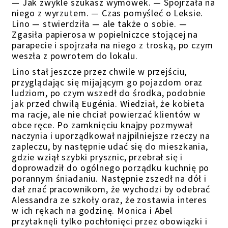
— Jak zwykle szukasz wymówek. — Spojrzała na
niego z wyrzutem. — Czas pomyśleć o Leksie.
Lino — stwierdziła — ale także o sobie. —
Zgasiła papierosa w popielniczce stojącej na
parapecie i spojrzała na niego z troską, po czym
weszła z powrotem do lokalu.
Lino
stał jeszcze przez chwile w przejściu,
przyglądając się mijającym go pojazdom oraz
ludziom, po czym wszedł do środka, podobnie
jak przed chwilą Eugénia. Wiedział, że kobieta
ma racje, ale nie chciał powierzać klientów w
obce ręce.
Po zamknięciu knajpy pozmywał
naczynia i uporządkował najpilniejsze rzeczy na
zapleczu, by następnie udać się do mieszkania,
gdzie w
ziął szybki prysznic, przebrał się i
doprowadził do ogólnego porządku kuchnię po
porannym śniadaniu
.
Następnie zszedł na dół i
d
ał znać pracownikom, że wychodzi by odebrać
Alessandra ze szkoły
oraz, że zostawia interes
w ich rękach na godzinę. Monica i Abel
przytaknęli tylko pochłonięci przez obowiązki i