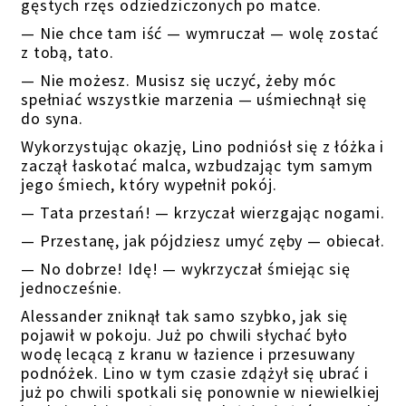
gęstych rzęs odziedziczonych po matce.
— Nie chce tam iść — wymruczał — wolę zostać
z tobą, tato.
— Nie możesz. Musisz się uczyć, żeby móc
spełniać wszystkie marzenia — uśmiechnął się
do syna.
Wykorzystując okazję, Lino podniósł się z łóżka i
zaczął łaskotać malca, wzbudzając tym samym
jego śmiech, który wypełnił pokój.
— Tata przestań! — krzyczał wierzgając nogami.
— Przestanę, jak pójdziesz umyć zęby — obiecał.
— No dobrze! Idę! — wykrzyczał śmiejąc się
jednocześnie.
Alessander zniknął tak samo szybko, jak się
pojawił w pokoju. Już po chwili słychać było
wodę lecącą z kranu w łazience i przesuwany
podnóżek. Lino w tym czasie zdążył się ubrać i
już po chwili spotkali się ponownie w niewielkiej