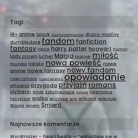
Tagi
anime
18+
black
draco malfoy
captainamerica
fandom
fanfiction
dumbledore
fantasy
harry potter
hogwart
fikcja
humor
miłość
Magia
lady crown
luther
marvel
nowa powieść
nowe
muzyka
naruto
nowy fandom
nowe fantasy
anime
opowiadanie
nowy romans
nowy wiersz
romans
przyjaźń
przygoda
phoenix
slytherin
szkolne życie
tajemnica
Smok
szkoła
walka
wilkołak
tonystark
wilczyca
wilkołaki
wilk
Śmierć
Wojna
wyvern
Najnowsze komentarze
Wyrdmazer
-
heart beats — “wsłuchuję się w