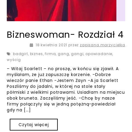
Bizneswoman- Rozdział 4
18 kwietnia 2021
18 kwietnia 2021
przez
zapisana.marzycielka
badgirl
,
biznes
,
firma
,
gang
,
gangi
,
opowiadanie
,
wyścig
– Witaj Scarlett – no proszę, w końcu się zjawił. A
myślałam, że już zapuszczę korzenie. -Dobrze
wieczór panie Ethan -Jestem Zayn -A ja Scarlett
Poszliśmy do jadalni, w której na stole stały
półmiski z wielkimi potrawami. Usiadłam na miejscu
obok bruneta. Zaczęliśmy jeść. -Chcę by nasze
firmy połączyły się w jedną potężną-powiedział
gdy na […]
Czytaj więcej