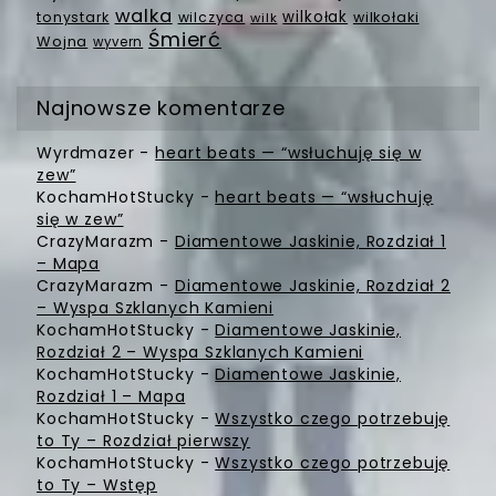
walka
wilkołak
tonystark
wilczyca
wilkołaki
wilk
Śmierć
Wojna
wyvern
Najnowsze komentarze
Wyrdmazer
-
heart beats — “wsłuchuję się w
zew”
KochamHotStucky
-
heart beats — “wsłuchuję
się w zew”
CrazyMarazm
-
Diamentowe Jaskinie, Rozdział 1
– Mapa
CrazyMarazm
-
Diamentowe Jaskinie, Rozdział 2
– Wyspa Szklanych Kamieni
KochamHotStucky
-
Diamentowe Jaskinie,
Rozdział 2 – Wyspa Szklanych Kamieni
KochamHotStucky
-
Diamentowe Jaskinie,
Rozdział 1 – Mapa
KochamHotStucky
-
Wszystko czego potrzebuję
to Ty – Rozdział pierwszy
KochamHotStucky
-
Wszystko czego potrzebuję
to Ty – Wstęp