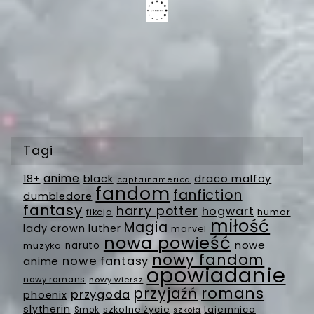
Tagi
anime
18+
black
draco malfoy
captainamerica
fandom
fanfiction
dumbledore
fantasy
harry potter
hogwart
fikcja
humor
miłość
Magia
lady crown
luther
marvel
nowa powieść
nowe
muzyka
naruto
nowy fandom
nowe fantasy
anime
opowiadanie
nowy romans
nowy wiersz
romans
przyjaźń
przygoda
phoenix
slytherin
szkolne życie
tajemnica
Smok
szkoła