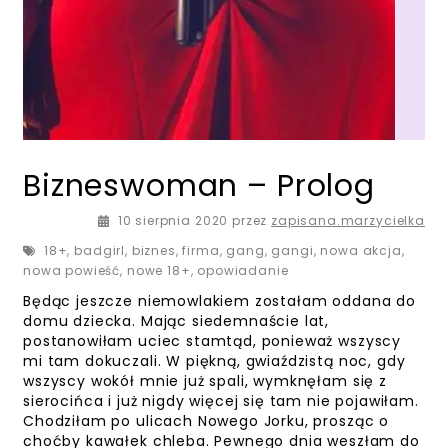
Bizneswoman – Prolog
11 sierpnia 2020
10 sierpnia 2020
przez
zapisana.marzycielka
18+
,
badgirl
,
biznes
,
firma
,
gang
,
gangi
,
nowa akcja
,
nowa powieść
,
nowe 18+
,
opowiadanie
Będąc jeszcze niemowlakiem zostałam oddana do
domu dziecka. Mając siedemnaście lat,
postanowiłam uciec stamtąd, ponieważ wszyscy
mi tam dokuczali. W piękną, gwiaździstą noc, gdy
wszyscy wokół mnie już spali, wymknęłam się z
sierocińca i już nigdy więcej się tam nie pojawiłam.
Chodziłam po ulicach Nowego Jorku, prosząc o
choćby kawałek chleba. Pewnego dnia weszłam do