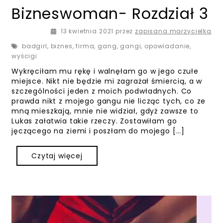
Bizneswoman- Rozdział 3
13 kwietnia 2021
13 kwietnia 2021
przez
zapisana.marzycielka
badgirl
,
biznes
,
firma
,
gang
,
gangi
,
opowiadanie
,
wyścigi
Wykręciłam mu rękę i walnęłam go w jego czułe
miejsce. Nikt nie będzie mi zagrażał śmiercią, a w
szczególności jeden z moich podwładnych. Co
prawda nikt z mojego gangu nie licząc tych, co ze
mną mieszkają, mnie nie widział, gdyż zawsze to
Lukas załatwia takie rzeczy. Zostawiłam go
jęczącego na ziemi i poszłam do mojego […]
Czytaj więcej