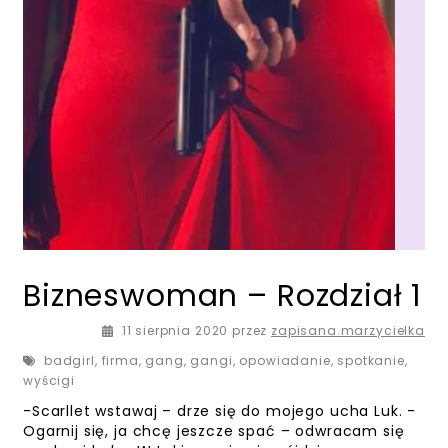
Bizneswoman – Rozdział 1
17 sierpnia 2020
11 sierpnia 2020
przez
zapisana.marzycielka
badgirl
,
firma
,
gang
,
gangi
,
opowiadanie
,
spotkanie
,
wyścigi
-Scarllet wstawaj – drze się do mojego ucha Luk. -
Ogarnij się, ja chcę jeszcze spać – odwracam się