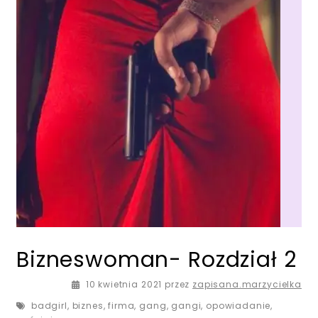
Bizneswoman- Rozdział 2
10 kwietnia 2021
10 kwietnia 2021
przez
zapisana.marzycielka
badgirl
,
biznes
,
firma
,
gang
,
gangi
,
opowiadanie
,