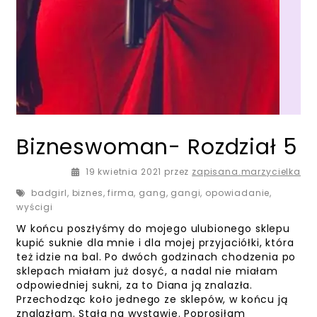
Bizneswoman- Rozdział 5
19 kwietnia 2021
przez
zapisana.marzycielka
badgirl
,
biznes
,
firma
,
gang
,
gangi
,
opowiadanie
,
wyścigi
W końcu poszłyśmy do mojego ulubionego sklepu
kupić suknie dla mnie i dla mojej przyjaciółki, która
też idzie na bal. Po dwóch godzinach chodzenia po
sklepach miałam już dosyć, a nadal nie miałam
odpowiedniej sukni, za to Diana ją znalazła.
Przechodząc koło jednego ze sklepów, w końcu ją
znalazłam. Stała na wystawie. Poprosiłam