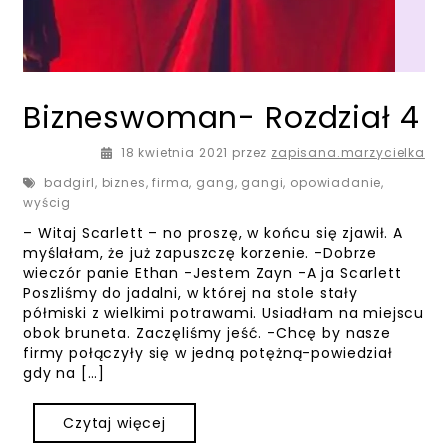
Bizneswoman- Rozdział 4
18 kwietnia 2021
18 kwietnia 2021
przez
zapisana.marzycielka
badgirl
,
biznes
,
firma
,
gang
,
gangi
,
opowiadanie
,
wyścig
– Witaj Scarlett – no proszę, w końcu się zjawił. A
myślałam, że już zapuszczę korzenie. -Dobrze
wieczór panie Ethan -Jestem Zayn -A ja Scarlett
Poszliśmy do jadalni, w której na stole stały
półmiski z wielkimi potrawami. Usiadłam na miejscu
obok bruneta. Zaczęliśmy jeść. -Chcę by nasze
firmy połączyły się w jedną potężną-powiedział
gdy na […]
Czytaj więcej