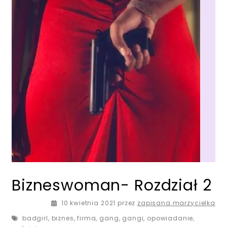
Bizneswoman- Rozdział 2
10 kwietnia 2021
10 kwietnia 2021
przez
zapisana.marzycielka
badgirl
,
biznes
,
firma
,
gang
,
gangi
,
opowiadanie
,