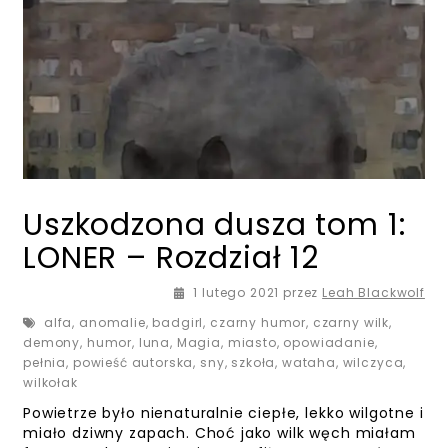
Uszkodzona dusza tom 1:
LONER – Rozdział 12
1 lutego 2021
przez
Leah Blackwolf
alfa
,
anomalie
,
badgirl
,
czarny humor
,
czarny wilk
,
demony
,
humor
,
luna
,
Magia
,
miasto
,
opowiadanie
,
pełnia
,
powieść autorska
,
sny
,
szkoła
,
wataha
,
wilczyca
,
wilkołak
Powietrze było nienaturalnie ciepłe, lekko wilgotne i
miało dziwny zapach. Choć jako wilk węch miałam