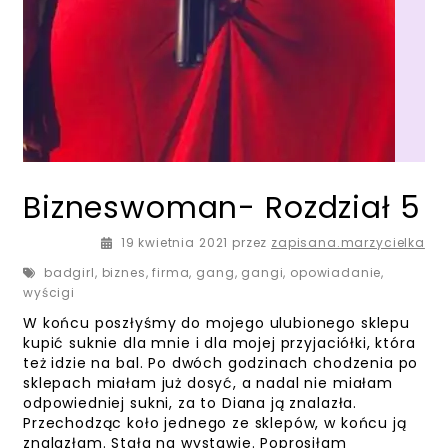
Bizneswoman- Rozdział 5
19 kwietnia 2021
przez
zapisana.marzycielka
badgirl
,
biznes
,
firma
,
gang
,
gangi
,
opowiadanie
,
wyścigi
W końcu poszłyśmy do mojego ulubionego sklepu
kupić suknie dla mnie i dla mojej przyjaciółki, która
też idzie na bal. Po dwóch godzinach chodzenia po
sklepach miałam już dosyć, a nadal nie miałam
odpowiedniej sukni, za to Diana ją znalazła.
Przechodząc koło jednego ze sklepów, w końcu ją
znalazłam. Stała na wystawie. Poprosiłam