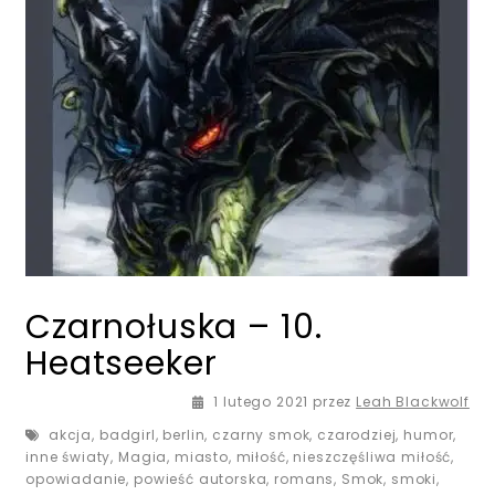
Czarnołuska – 10.
Heatseeker
1 lutego 2021
przez
Leah Blackwolf
akcja
,
badgirl
,
berlin
,
czarny smok
,
czarodziej
,
humor
,
inne światy
,
Magia
,
miasto
,
miłość
,
nieszczęśliwa miłość
,
opowiadanie
,
powieść autorska
,
romans
,
Smok
,
smoki
,