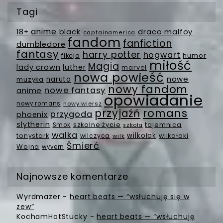
Tagi
anime
18+
black
draco malfoy
captainamerica
fandom
fanfiction
dumbledore
fantasy
harry potter
hogwart
fikcja
humor
miłość
Magia
lady crown
luther
marvel
nowa powieść
nowe
muzyka
naruto
nowy fandom
nowe fantasy
anime
opowiadanie
nowy romans
nowy wiersz
romans
przyjaźń
przygoda
phoenix
slytherin
szkolne życie
tajemnica
Smok
szkoła
walka
wilkołak
tonystark
wilczyca
wilkołaki
wilk
Śmierć
Wojna
wyvern
Najnowsze komentarze
Wyrdmazer
-
heart beats — “wsłuchuję się w
zew”
KochamHotStucky
-
heart beats — “wsłuchuję