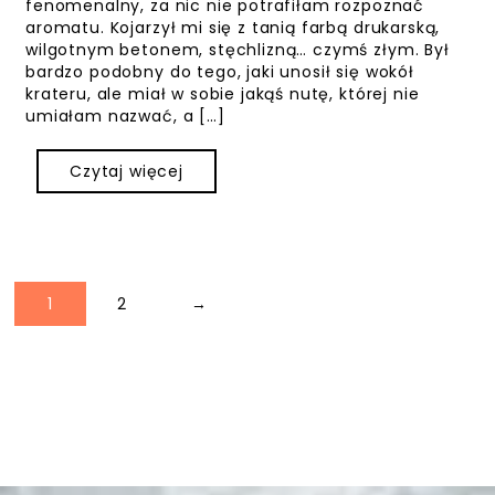
fenomenalny, za nic nie potrafiłam rozpoznać
aromatu. Kojarzył mi się z tanią farbą drukarską,
wilgotnym betonem, stęchlizną… czymś złym. Był
bardzo podobny do tego, jaki unosił się wokół
krateru, ale miał w sobie jakąś nutę, której nie
umiałam nazwać, a […]
Czytaj więcej
1
2
→
Nawigacja po