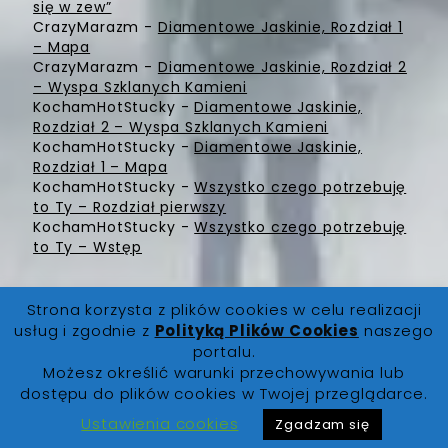
się w zew”
CrazyMarazm
-
Diamentowe Jaskinie, Rozdział 1
– Mapa
CrazyMarazm
-
Diamentowe Jaskinie, Rozdział 2
– Wyspa Szklanych Kamieni
KochamHotStucky
-
Diamentowe Jaskinie,
Rozdział 2 – Wyspa Szklanych Kamieni
KochamHotStucky
-
Diamentowe Jaskinie,
Rozdział 1 – Mapa
KochamHotStucky
-
Wszystko czego potrzebuję
to Ty – Rozdział pierwszy
KochamHotStucky
-
Wszystko czego potrzebuję
to Ty – Wstęp
Strona korzysta z plików cookies w celu realizacji
usług i zgodnie z
Polityką Plików Cookies
naszego
portalu.
Możesz określić warunki przechowywania lub
FanLore.pl
© 2019. Wszystkie prawa zastrzeżone |
dostępu do plików cookies w Twojej przeglądarce.
O Nas
|
Regulamin
|
Polityka Prywatności
|
Polityka
Cookies
|
Kontakt
Ustawienia cookies
Zgadzam się