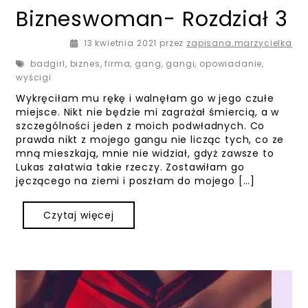
Bizneswoman- Rozdział 3
13 kwietnia 2021
13 kwietnia 2021
przez
zapisana.marzycielka
badgirl
,
biznes
,
firma
,
gang
,
gangi
,
opowiadanie
,
wyścigi
Wykręciłam mu rękę i walnęłam go w jego czułe
miejsce. Nikt nie będzie mi zagrażał śmiercią, a w
szczególności jeden z moich podwładnych. Co
prawda nikt z mojego gangu nie licząc tych, co ze
mną mieszkają, mnie nie widział, gdyż zawsze to
Lukas załatwia takie rzeczy. Zostawiłam go
jęczącego na ziemi i poszłam do mojego […]
Czytaj więcej