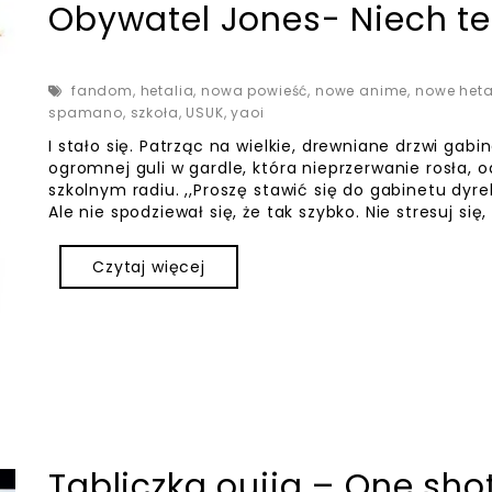
Obywatel Jones- Niech te
fandom
,
hetalia
,
nowa powieść
,
nowe anime
,
nowe heta
spamano
,
szkoła
,
USUK
,
yaoi
I stało się. Patrząc na wielkie, drewniane drzwi gab
ogromnej guli w gardle, która nieprzerwanie rosła, 
szkolnym radiu. ,,Proszę stawić się do gabinetu dyr
Ale nie spodziewał się, że tak szybko. Nie stresuj się,
Czytaj więcej
Tabliczka ouija – One sho