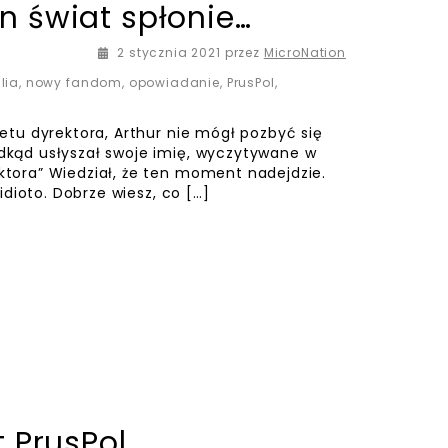
n świat spłonie…
2 stycznia 2021
przez
MicroNation
lia
,
nowy fandom
,
opowiadanie
,
PrusPol
,
inetu dyrektora, Arthur nie mógł pozbyć się
odkąd usłyszał swoje imię, wyczytywane w
ektora” Wiedział, że ten moment nadejdzie.
 idioto. Dobrze wiesz, co […]
t PrusPol