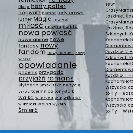
zew”
harry potter
fikcja
CrazyMara
hogwart
lady crown
humor
Jaskinie, Ro
Magia
luther
marvel
CrazyMara
miłość
muzyka
naruto
Jaskinie, Ro
nowa powieść
Szklanych K
nowe
nowe anime
KochamHot
nowy
fantasy
Diamentowe 
fandom
Rozdział 2 
nowy romans
nowy
Szklanych K
wiersz
opowiadanie
KochamHot
Diamentowe 
przygoda
phoenix
Rozdział 1 
romans
przyjaźń
KochamHot
slytherin
szkolne życie
Smok
Wszystko cz
tajemnica
tonystark
szkoła
to Ty – Rozd
walka
wilkołak
wilczyca
wilk
KochamHot
Wojna
wilkołaki
wyvern
Wszystko cz
Śmierć
to Ty – Wst