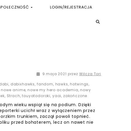
SPOŁECZNOŚĆ
LOGIN/REJESTRACJA
9 maja 2021
przez
Wilcza Tori
dabi
,
dabixhawks
,
fandom
,
hawks
,
hotwings
,
,
nowe anime
,
nowe my hero academia
,
nowy
ek
,
Strach
,
touyatodoroki
,
yaoi
,
zakończone
odym wieku wspiął się na podium. Dzięki
eporterki ucichł wraz z wyłączeniem przez
orzkim trunkiem, zaczął powoli topnieć.
toliku przed bohaterem, lecz on nawet nie