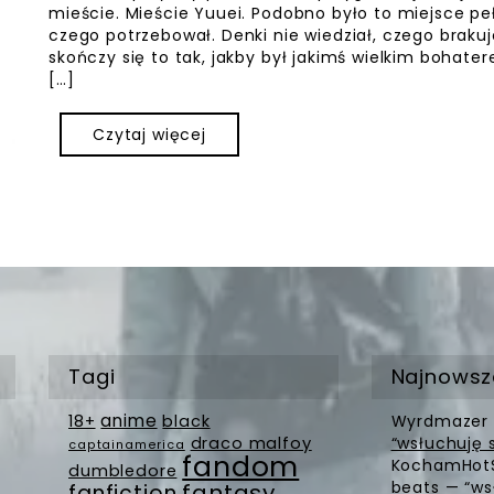
mieście. Mieście Yuuei. Podobno było to miejsce pe
czego potrzebował. Denki nie wiedział, czego brakuj
skończy się to tak, jakby był jakimś wielkim bohat
[…]
Czytaj więcej
Tagi
Najnowsz
anime
18+
black
Wyrdmazer
draco malfoy
“wsłuchuję 
captainamerica
fandom
KochamHot
dumbledore
beats — “ws
fantasy
fanfiction