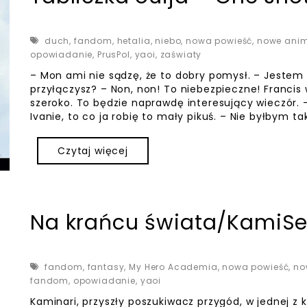
duch
,
fandom
,
hetalia
,
niebo
,
nowa powieść
,
nowe ani
opowiadanie
,
PrusPol
,
yaoi
,
zaświaty
– Mon ami nie sądzę, że to dobry pomysł. – Jestem
przyłączysz? – Non, non! To niebezpieczne! Francis
szeroko. To będzie naprawdę interesujący wieczór. 
Ivanie, to co ja robię to mały pikuś. – Nie byłbym tak
Czytaj więcej
Na krańcu świata/KamiS
fandom
,
fantasy
,
My Hero Academia
,
nowa powieść
,
no
fandom
,
opowiadanie
,
yaoi
Kaminari, przyszły poszukiwacz przygód, w jednej z 