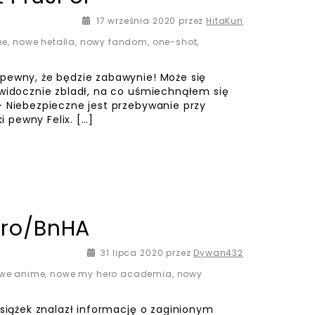
17 września 2020
przez
HitaKun
me
,
nowe hetalia
,
nowy fandom
,
one-shot
,
 pewny, że będzie zabawynie! Może się
 widocznie zbladł, na co uśmiechnąłem się
– Niebezpieczne jest przebywanie przy
i pewny Felix. […]
ero/BnHA
31 lipca 2020
przez
Dywan432
we anime
,
nowe my hero academia
,
nowy
książek znalazł informację o zaginionym