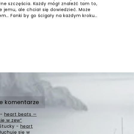
łne szczęścia. Każdy mógł znaleźć tam to,
e jemu, ale chciał się dowiedzieć. Może
erem… Fanki by go ścigały na każdym kroku…
e komentarze
-
heart beats —
się w zew”
Stucky
-
heart
łuchuję się w