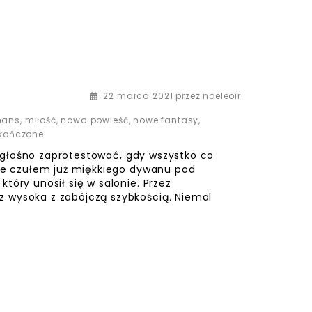
22 marca 2021
przez
noeleoir
mans
,
miłość
,
nowa powieść
,
nowe fantasy
,
kończone
et głośno zaprotestować, gdy wszystko co
Nie czułem już miękkiego dywanu pod
tóry unosił się w salonie. Przez
 wysoka z zabójczą szybkością. Niemal