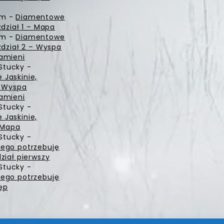
zm
-
Diamentowe
zdział 1 – Mapa
zm
-
Diamentowe
zdział 2 – Wyspa
amieni
Stucky
-
Jaskinie,
– Wyspa
amieni
Stucky
-
Jaskinie,
– Mapa
Stucky
-
ego potrzebuję
ział pierwszy
Stucky
-
ego potrzebuję
ęp