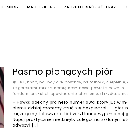
KOMIKSY
MAŁE DZIEŁA
ZACZNIJ PISAĆ JUŻ TERAZ!
Pasmo płonących piór
18+
,
bnha
,
ból
,
boylove
,
boyxboy
,
brutalność
,
cierpienie
,
keigotakami
,
miłość
,
namiętność
,
nowa powieść
,
nowe 18+
fandom
,
one-shot
,
opowiadanie
,
płomienie
,
skrzydła
,
smut
– Hawks obecny pro hero numer dwa, który już w mł
niemu dzisiaj możemy czuć się bezpieczni… – głos r
mężczyznę telewizora. Lód w szklance wypełnionej g
Napój praktycznie nietknięty zalegał na szklanym s
odważył […]