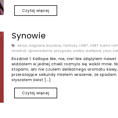
Czytaj więcej
Synowie
akcja
,
bogowie
,
boyxboy
,
fantasy
,
LGBT
,
LGBT homo ro
oneshot
,
opowiadanie
,
przygoda
,
walka
,
wattpad
,
yaoi
,
za
Rozdział 1. Kalliope Nie, nie, nie! Nie zdążyłem naw
widziałem w jednej chwili rozmyło się wokół mnie. 
stopami, ani nie czułem delikatnego aromatu kawy, k
przerażające sekundy miałem wrażenie, że spadam z
słyszałem świst […]
Czytaj więcej