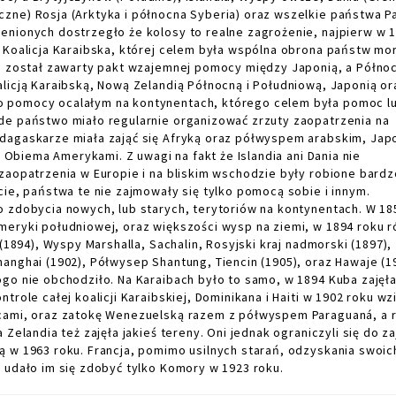
zne) Rosja (Arktyka i północna Syberia) oraz wszelkie państwa Pa
enionych dostrzegło że kolosy to realne zagrożenie, najpierw w 
 Koalicja Karaibska, której celem była wspólna obrona państw mo
u został zawarty pakt wzajemnej pomocy między Japonią, a Półno
licją Karaibską, Nową Zelandią Północną i Południową, Japonią or
o pomocy ocalałym na kontynentach, którego celem była pomoc l
de państwo miało regularnie organizować zrzuty zaopatrzenia na
dagaskarze miała zająć się Afryką oraz półwyspem arabskim, Jap
y Obiema Amerykami. Z uwagi na fakt że Islandia ani Dania nie
zaopatrzenia w Europie i na bliskim wschodzie były robione bardz
cie, państwa te nie zajmowały się tylko pomocą sobie i innym.
o zdobycia nowych, lub starych, terytoriów na kontynentach. W 18
meryki południowej, oraz większości wysp na ziemi, w 1894 roku 
(1894), Wyspy Marshalla, Sachalin, Rosyjski kraj nadmorski (1897),
anghai (1902), Półwysep Shantung, Tiencin (1905), oraz Hawaje (1
go nie obchodziło. Na Karaibach było to samo, w 1894 Kuba zajęł
role całej koalicji Karaibskiej, Dominikana i Haiti w 1902 roku wz
icami, oraz zatokę Wenezuelską razem z półwyspem Paraguaná, a 
Zelandia też zajęła jakieś tereny. Oni jednak ograniczyli się do za
ą w 1963 roku. Francja, pomimo usilnych starań, odzyskania swoic
 udało im się zdobyć tylko Komory w 1923 roku.