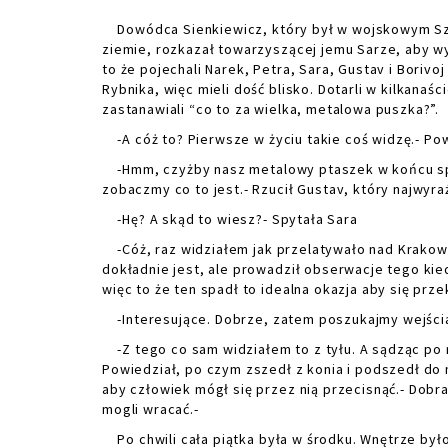
Dowódca Sienkiewicz, który był w wojskowym Szpi
ziemie, rozkazał towarzyszącej jemu Sarze, aby wys
to że pojechali Narek, Petra, Sara, Gustav i Boriv
Rybnika, więc mieli dość blisko. Dotarli w kilkanaś
zastanawiali “co to za wielka, metalowa puszka?”.
-A cóż to? Pierwsze w życiu takie coś widzę.- Po
-Hmm, czyżby nasz metalowy ptaszek w końcu spad
zobaczmy co to jest.- Rzucił Gustav, który najwyraź
-Hę? A skąd to wiesz?- Spytała Sara
-Cóż, raz widziałem jak przelatywało nad Krakowem
dokładnie jest, ale prowadził obserwacje tego kie
więc to że ten spadł to idealna okazja aby się prze
-Interesujące. Dobrze, zatem poszukajmy wejścia.
-Z tego co sam widziałem to z tyłu. A sądząc po ry
Powiedział, po czym zszedł z konia i podszedł do m
aby człowiek mógł się przez nią przecisnąć.- Dobr
mogli wracać.-
Po chwili cała piątka była w środku. Wnętrze był