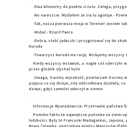
-Dwa kilometry do punktu zrzutu. Załoga, przygoto
-No nareszcie. Myślałem że się tu ugotuje.- Powi
-Tak, nasza pierwsza misja w Terenie! Jestem ta
-Widać.- Rzucił Paora.
-Dobra, stulić jadaczki i przygotować się do skoku
Kuroda
-Towarzysz Kuroda ma rację. Wstajemy wszyscy ni
Kiedy wszyscy wstawali, a nagle coś uderzyło w s
przez głośnik słychać było
-Uwaga, tracimy wysokość, powtarzam tracimy wyso
pojęcia co się dzieje, siła odśrodkowa działała, co 
dzieje, gdyż samolot uderzył w ziemie.
Informacje Wywiadowcze: Przetrwałe państwa Ś
Pomimo faktu że największe państwa na ziemi upad
ludzkości. Były to Francuski Madagaskar, Japonia,
Nowa Zelandia, podzielona między Maorysów (Północ