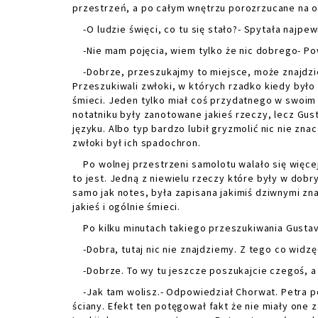
przestrzeń, a po całym wnętrzu porozrzucane na ok
-O ludzie święci, co tu się stało?- Spytała najpew
-Nie mam pojęcia, wiem tylko że nic dobrego- P
-Dobrze, przeszukajmy to miejsce, może znajdzie
Przeszukiwali zwłoki, w których rzadko kiedy było 
śmieci. Jeden tylko miał coś przydatnego w swoim
notatniku były zanotowane jakieś rzeczy, lecz Gus
języku. Albo typ bardzo lubił gryzmolić nic nie zn
zwłoki był ich spadochron.
Po wolnej przestrzeni samolotu walało się więcej 
to jest. Jedną z niewielu rzeczy które były w dobr
samo jak notes, była zapisana jakimiś dziwnymi zna
jakieś i ogólnie śmieci.
Po kilku minutach takiego przeszukiwania Gustav
-Dobra, tutaj nic nie znajdziemy. Z tego co widzę 
-Dobrze. To wy tu jeszcze poszukajcie czegoś, a 
-Jak tam wolisz.- Odpowiedział Chorwat. Petra p
ściany. Efekt ten potęgował fakt że nie miały one