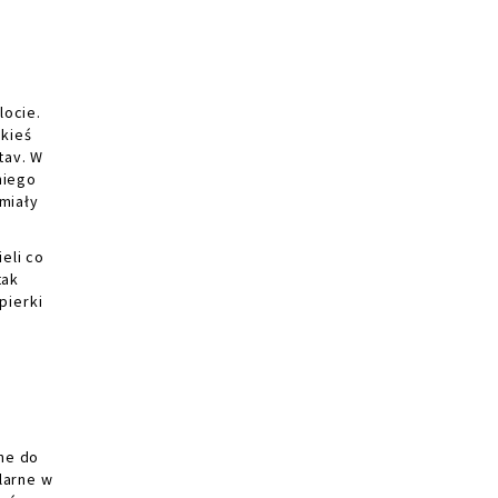
locie.
akieś
tav. W
niego
 miały
eli co
tak
pierki
ne do
larne w