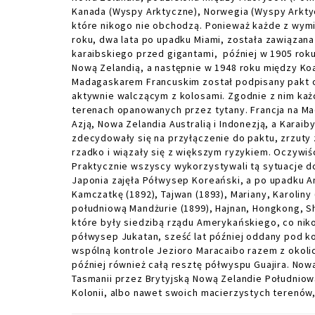
Kanada (Wyspy Arktyczne), Norwegia (Wyspy Arktyc
które nikogo nie obchodzą. Ponieważ każde z wymi
roku, dwa lata po upadku Miami, została zawiązana
karaibskiego przed gigantami, później w 1905 rok
Nową Zelandią, a następnie w 1948 roku między Koa
Madagaskarem Francuskim został podpisany pakt 
aktywnie walczącym z kolosami. Zgodnie z nim każ
terenach opanowanych przez tytany. Francja na Ma
Azją, Nowa Zelandia Australią i Indonezją, a Karaib
zdecydowały się na przyłączenie do paktu, zrzuty 
rzadko i wiązały się z większym ryzykiem. Oczywiś
Praktycznie wszyscy wykorzystywali tą sytuacje d
Japonia zajęła Półwysep Koreański, a po upadku A
Kamczatkę (1892), Tajwan (1893), Mariany, Karoliny 
południową Mandżurie (1899), Hajnan, Hongkong, Sh
które były siedzibą rządu Amerykańskiego, co niko
półwysep Jukatan, sześć lat później oddany pod kont
wspólną kontrole Jezioro Maracaibo razem z okol
później również całą resztę półwyspu Guajira. Nowa 
Tasmanii przez Brytyjską Nową Zelandie Południow
Kolonii, albo nawet swoich macierzystych terenów,