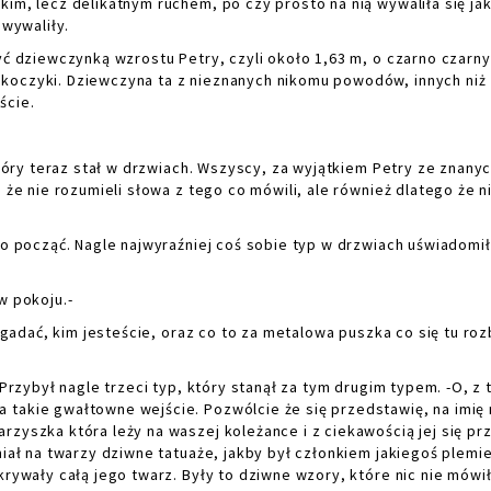
im, lecz delikatnym ruchem, po czy prosto na nią wywaliła się ja
 wywaliły.
 dziewczynką wzrostu Petry, czyli około 1,63 m, o czarno czarn
koczyki. Dziewczyna ta z nieznanych nikomu powodów, innych niż
ście.
óry teraz stał w drzwiach. Wszyscy, za wyjątkiem Petry ze znany
 że nie rozumieli słowa z tego co mówili, ale również dlatego że n
 począć. Nagle najwyraźniej coś sobie typ w drzwiach uświadomił
w pokoju.-
adać, kim jesteście, oraz co to za metalowa puszka co się tu rozb
rzybył nagle trzeci typ, który stanął za tym drugim typem. -O, z 
 takie gwałtowne wejście. Pozwólcie że się przedstawię, na imię 
rzyszka która leży na waszej koleżance i z ciekawością jej się pr
miał na twarzy dziwne tatuaże, jakby był członkiem jakiegoś plemie
krywały całą jego twarz. Były to dziwne wzory, które nic nie mówi