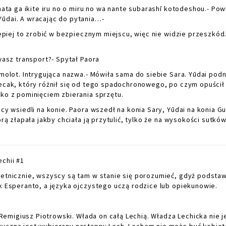
ta ga ikite iru no o miru no wa nante subarashī kotodeshou.- Pow
Yūdai. A wracając do pytania…-
piej to zrobić w bezpiecznym miejscu, więc nie widzie przeszkód.
asz transport?- Spytał Paora
olot. Intrygująca nazwa.- Mówiła sama do siebie Sara. Yūdai podn
lecak, który różnił się od tego spadochronowego, po czym opuścił
lko z pominięciem zbierania sprzętu.
 wsiedli na konie. Paora wszedł na konia Sary, Yūdai na konia G
rą złapała jakby chciała ją przytulić, tylko że na wysokości sutków
chii #1
etnicznie, wszyscy są tam w stanie się porozumieć, gdyż podst
yk Esperanto, a języka ojczystego uczą rodzice lub opiekunowie.
Remigiusz Piotrowski. Włada on całą Lechią. Władza Lechicka nie j