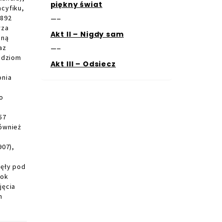
piękny świat
cyfiku,
1892
—–
rza
Akt II – Nigdy sam
cną
az
—–
udziom
Akt III – Odsiecz
onia
o
57
również
907),
a
ięły pod
rok
jęcia
h