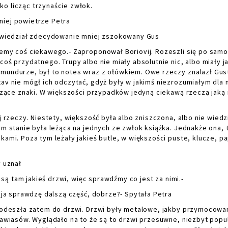
o licząc trzynaście zwłok.
niej powietrze Petra
owiedział zdecydowanie mniej zszokowany Gus
my coś ciekawego.- Zaproponował Boriovij. Rozeszli się po samo
coś przydatnego. Trupy albo nie miały absolutnie nic, albo miały j
 mundurze, był to notes wraz z ołówkiem. Owe rzeczy znalazł Gus
tav nie mógł ich odczytać, gdyż były w jakimś niezrozumiałym dla 
aczące znaki. W większości przypadków jedyną ciekawą rzeczą jaką
rzeczy. Niestety, większość była albo zniszczona, albo nie wiedzi
ym stanie była leżąca na jednych ze zwłok książka. Jednakże ona, 
kami. Poza tym leżały jakieś butle, w większości puste, klucze, pa
 uznał
są tam jakieś drzwi, więc sprawdźmy co jest za nimi.-
ja sprawdzę dalszą część, dobrze?- Spytała Petra
odeszła zatem do drzwi. Drzwi były metalowe, jakby przymocowa
 zawiasów. Wyglądało na to że są to drzwi przesuwne, niezbyt popu