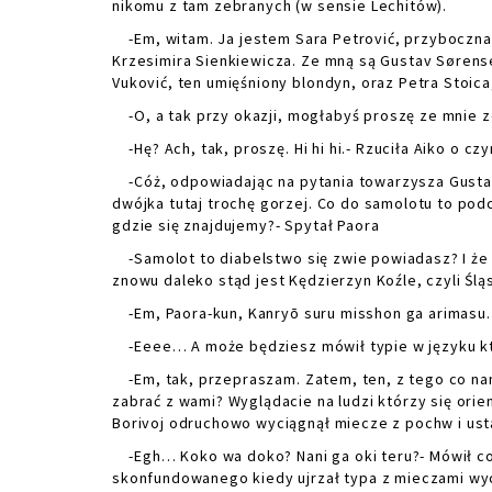
nikomu z tam zebranych (w sensie Lechitów).
-Em, witam. Ja jestem Sara Petrović, przyboczna 
Krzesimira Sienkiewicza. Ze mną są Gustav Sørense
Vuković, ten umięśniony blondyn, oraz Petra Stoica
-O, a tak przy okazji, mogłabyś proszę ze mnie ze
-Hę? Ach, tak, proszę. Hi hi hi.- Rzuciła Aiko o cz
-Cóż, odpowiadając na pytania towarzysza Gustava j
dwójka tutaj trochę gorzej. Co do samolotu to podcz
gdzie się znajdujemy?- Spytał Paora
-Samolot to diabelstwo się zwie powiadasz? I że tym
znowu daleko stąd jest Kędzierzyn Koźle, czyli Ślą
-Em, Paora-kun, Kanryō suru misshon ga arimasu. 
-Eeee… A może będziesz mówił typie w języku któr
-Em, tak, przepraszam. Zatem, ten, z tego co nam
zabrać z wami? Wyglądacie na ludzi którzy się ori
Borivoj odruchowo wyciągnął miecze z pochw i usta
-Egh… Koko wa doko? Nani ga oki teru?- Mówił coś
skonfundowanego kiedy ujrzał typa z mieczami wyc