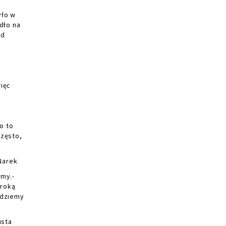
yło w
dło na
od
ięc
o to
często,
Narek
 my.-
eroką
ędziemy
usta