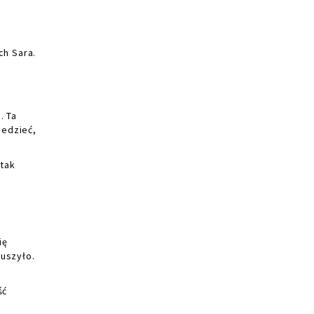
ch Sara.
. Ta
iedzieć,
 tak
ię
ruszyło.
ść