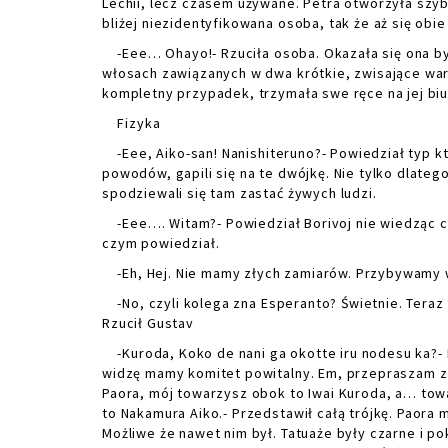
Lechii, lecz czasem używane. Petra otworzyła szybk
bliżej niezidentyfikowana osoba, tak że aż się obie
-Eee… Ohayo!- Rzuciła osoba. Okazała się ona być
włosach zawiązanych w dwa krótkie, zwisające war
kompletny przypadek, trzymała swe ręce na jej biu
Fizyka
-Eee, Aiko-san! Nanishiteruno?- Powiedział typ kt
powodów, gapili się na te dwójkę. Nie tylko dlatego
spodziewali się tam zastać żywych ludzi.
-Eee…. Witam?- Powiedział Borivoj nie wiedząc co
czym powiedział.
-Eh, Hej. Nie mamy złych zamiarów. Przybywamy 
-No, czyli kolega zna Esperanto? Świetnie. Teraz g
Rzucił Gustav
-Kuroda, Koko de nani ga okotte iru nodesu ka?- P
widzę mamy komitet powitalny. Em, przepraszam za
Paora, mój towarzysz obok to Iwai Kuroda, a… towa
to Nakamura Aiko.- Przedstawił całą trójkę. Paora 
Możliwe że nawet nim był. Tatuaże były czarne i po