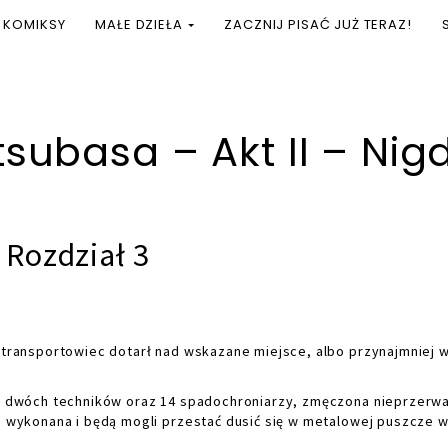
KOMIKSY
MAŁE DZIEŁA
ZACZNIJ PISAĆ JUŻ TERAZ!
ubasa – Akt II – Nig
Rozdział 3
ransportowiec dotarł nad wskazane miejsce, albo przynajmniej w
, dwóch techników oraz 14 spadochroniarzy, zmęczona nieprzerw
ie wykonana i będą mogli przestać dusić się w metalowej puszcze w