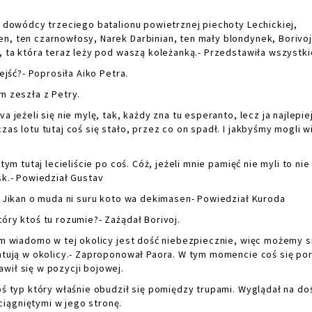
dowódcy trzeciego batalionu powietrznej piechoty Lechickiej,
n, ten czarnowłosy, Narek Darbinian, ten mały blondynek, Borivoj
, ta która teraz leży pod waszą koleżanką.- Przedstawiła wszystki
jść?- Poprosiła Aiko Petra.
ym zeszła z Petry.
eżeli się nie mylę, tak, każdy zna tu esperanto, lecz ja najlepiej
as lotu tutaj coś się stało, przez co on spadł. I jakbyśmy mogli w
 tutaj lecieliście po coś. Cóż, jeżeli mnie pamięć nie myli to nie
sk.- Powiedział Gustav
Jikan o muda ni suru koto wa dekimasen- Powiedział Kuroda
y ktoś tu rozumie?- Zażądał Borivoj.
 wiadomo w tej okolicy jest dość niebezpiecznie, więc możemy s
entują w okolicy.- Zaproponował Paora. W tym momencie coś się po
wił się w pozycji bojowej.
 typ który właśnie obudził się pomiędzy trupami. Wyglądał na do
iągniętymi w jego stronę.