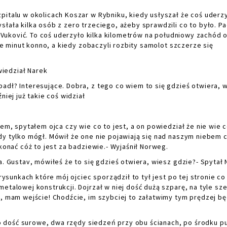
talu w okolicach Koszar w Rybniku, kiedy usłyszał że coś uderz
łała kilka osób z zero trzeciego, ażeby sprawdzili co to było. Pa
oj Vuković. To coś uderzyło kilka kilometrów na południowy zachód 
cie minut konno, a kiedy zobaczyli rozbity samolot szczerze się
wiedział Narek
ł? Interesujące. Dobra, z tego co wiem to się gdzieś otwiera, w
niej już takie coś widział
, spytałem ojca czy wie co to jest, a on powiedział że nie wie c
dy tylko mógł. Mówił że one nie pojawiają się nad naszym niebem 
konać cóż to jest za badziewie.- Wyjaśnił Norweg.
 Gustav, mówiłeś że to się gdzieś otwiera, wiesz gdzie?- Spytał 
sunkach które mój ojciec sporządził to tył jest po tej stronie co
etalowej konstrukcji. Dojrzał w niej dość dużą szparę, na tyle sz
a, mam wejście! Chodźcie, im szybciej to załatwimy tym prędzej b
o dość surowe, dwa rzędy siedzeń przy obu ścianach, po środku p