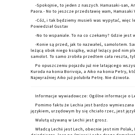
-Spokojnie, to jeden z naszych. Hamasaki-san, Ana
Paora.- No to jeszcze przedstawię wam, Hamasaki 
-Cóż, i tak będziemy musieli was wypytać, więc le
Powiedział Gustav
-No to wspaniale. To na co czekamy? Gdzie jest w
-Konie są przed, jak to nazwałeś, samolotem. Sam
leżącą obok niego książkę, wziął leżący pod nim p
samolot. To samo zrobiła przedtem cała reszta, ty
Po opuszczeniu pojazdu już nie latającego wszyscy
Kuroda na konia Borivoja, a Aiko na konia Petry, któ
Najwyraźniej Aiko już polubiła Petrę. Nie dziwota.
Informacje wywiadowcze: Ogólne informacje o Le
Pomimo faktu że Lechia jest bardzo wymieszana 
językiem, urzędowym by się chciało rzec, jest jęz
Walutą używaną w Lechii jest grosz.
Władcą Lechii jest Lech, obecnie jest nim Polak, 