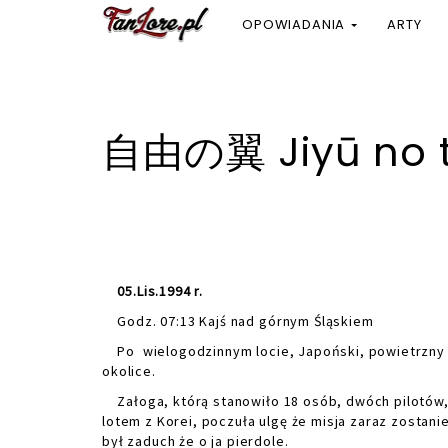
OPOWIADANIA
ARTY
自由の翼 Jiyū no ts
05
.Lis.1994 r.
Godz. 07:13 Kajś nad górnym Śląskiem
Po wielogodzinnym locie, Japoński, powietrzny t
okolice.
Załoga, którą stanowiło 18 osób, dwóch pilotów
lotem z Korei, poczuła ulgę że misja zaraz zostan
był zaduch że o ja pierdole.