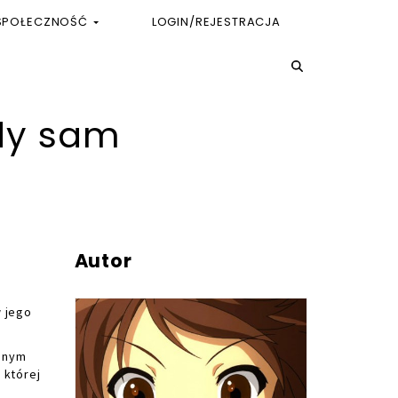
SPOŁECZNOŚĆ
LOGIN/REJESTRACJA
dy sam
Autor
 jego
anym
 której