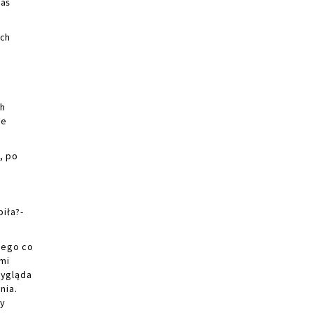
kaś
ych
ch
ie
, po
iła?-
tego co
mi
zygląda
nia.
ły