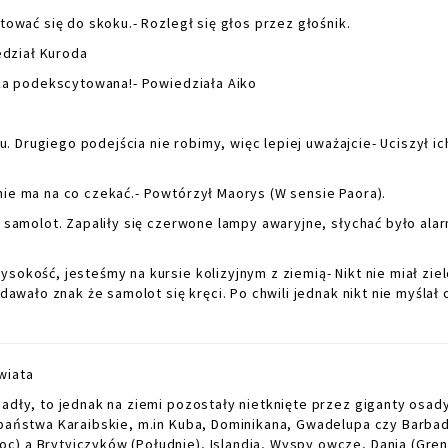
wać się do skoku.- Rozległ się głos przez głośnik.
edział Kuroda
ka podekscytowana!- Powiedziała Aiko
. Drugiego podejścia nie robimy, więc lepiej uważajcie- Uciszył ic
e ma na co czekać.- Powtórzył Maorys (W sensie Paora).
amolot. Zapaliły się czerwone lampy awaryjne, słychać było alar
kość, jesteśmy na kursie kolizyjnym z ziemią- Nikt nie miał zie
dawało znak że samolot się kręci. Po chwili jednak nikt nie myślał 
wiata
ły, to jednak na ziemi pozostały nietknięte przez giganty osad
 państwa Karaibskie, m.in Kuba, Dominikana, Gwadelupa czy Barba
) a Brytyjczyków (Południe), Islandia, Wyspy owcze, Dania (Gren