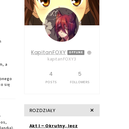
h
KapitanFOXY
OFFLINE
kapitanFOXY3
m, a
4
5
lonego
POSTS
FOLLOWERS
co się
ROZDZIAŁY
y
dos,
Akt I – Okrutny, lecz
landia),