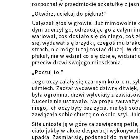
rozpoznał w przedmiocie szkatułkę z jas
„Otwórz, uciekaj do piękna!”
Usłyszał głos w głowie. Już mimowolnie c
dym uderzył go, odrzucając go z całym i
wariował, coś dostało się do niego, coś z
się, wydawał się brzydki, czegoś mu brako
strach, nie mógł tutaj zostać dłużej. W d
płakał, nie wiedział co się dzieje, widział
przeciw drzwi swojego mieszkania.
„Poczuj to!”
Jego oczy zalały się czarnym kolorem, sy
uśmiech. Zaczął wydawać dziwny dźwięk, k
była ogromna, drzwi wyleciały z zawiasów
Nucenie nie ustawało. Na progu zauważył
niego, ich oczy były bez życia, nie byli 
zawiązała sobie chustę no około szyi. Jhi
Siła uniosła ją w górę za zawiązaną pętle, 
ciało jakby w akcie desperacji wykonywało
upadła. Zaśmiał się, podszedł do martwej 