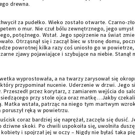
nego drewna.
hwycił za pudełko. Wieko zostało otwarte. Czarno-zło
mpetem o mur. Nie czuł bólu zewnętrznego, jego umysł
łego, potężnego. Wstał. Jego spojrzenie na świat zmie
wało. Otrząsnął się i zaczął biec w stronę domu, pocz
rodze powrotnej kilka razy coś uniosło go w powietrze,
 czarne zjawy pojawiające i szybujące na niebie. Stanął 
lwetka wyprostowała, a na twarzy zarysował się okrop
tóry przypominał nucenie. Uderzenie w drzwi. Jego s
. Przeszedł przez korytarz, z zamiarem wejścia do sal
 siedzącego przy stole ojca oraz matkę…Jakby czekali
sobą. Matka wstała, patrząc na niego tym martwym wzro
n poruszył ręką w powietrzu.
uścisk coraz bardziej się naprężał, zaczęła się dusić. J
 dziwne skoki. Po chwili uspokoiła się, uwolniła duszę
kobiety i spojrzał jej w oczy – Nigdy nie byłaś taka pi