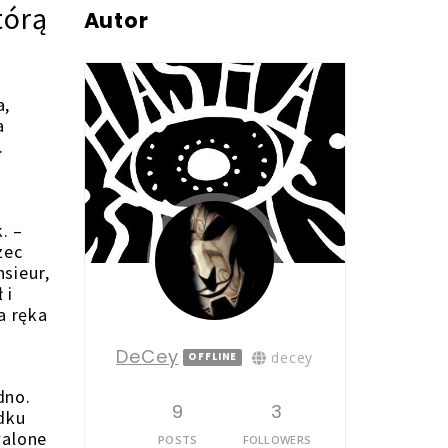
tórą
Autor
a,
a
.
. –
zec
sieur,
 i
a ręka
DeCey
decey
OFFLINE
dno.
9
3
odku
walone
POSTS
FOLLOWERS