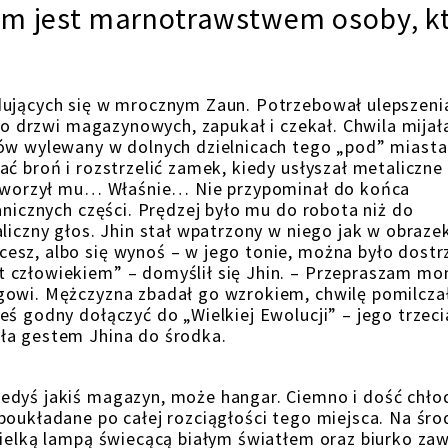
nym jest marnotrawstwem osoby, k
dujących się w mrocznym Zaun. Potrzebował ulepszeni
 do drzwi magazynowych, zapukał i czekał. Chwila mijał
iów wylewany w dolnych dzielnicach tego „pod” miasta
ć broń i rozstrzelić zamek, kiedy usłyszał metaliczne
 Otworzył mu… Właśnie… Nie przypominał do końca
anicznych części. Prędzej było mu do robota niż do
iczny głos. Jhin stał wpatrzony w niego jak w obrazek
esz, albo się wynoś – w jego tonie, można było dostr
 człowiekiem” – domyślił się Jhin. – Przepraszam mon
gowi. Mężczyzna zbadał go wzrokiem, chwilę pomilczał
ś godny dołączyć do „Wielkiej Ewolucji” – jego trzeci
ła gestem Jhina do środka.
edyś jakiś magazyn, może hangar. Ciemno i dość chło
poukładane po całej rozciągłości tego miejsca. Na śr
wielką lampą świecącą białym światłem oraz biurko za