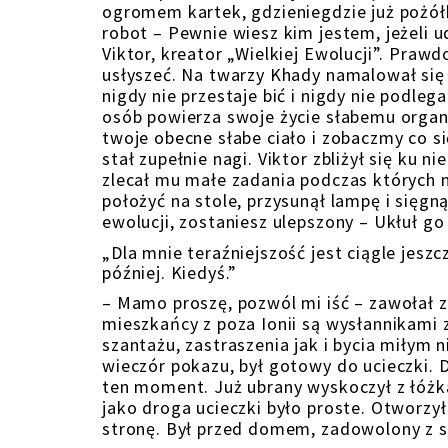
ogromem kartek, gdzieniegdzie już pożółk
robot – Pewnie wiesz kim jestem, jeżeli ud
Viktor, kreator „Wielkiej Ewolucji”. Praw
usłyszeć. Na twarzy Khady namalował się 
nigdy nie przestaje bić i nigdy nie podl
osób powierza swoje życie słabemu orga
twoje obecne słabe ciało i zobaczmy co się
stał zupełnie nagi. Viktor zbliżył się ku 
zlecał mu małe zadania podczas których 
położyć na stole, przysunął lampę i sięg
ewolucji, zostaniesz ulepszony – Ukłuł go
„Dla mnie teraźniejszość jest ciągle jesz
później. Kiedyś.”
– Mamo proszę, pozwól mi iść – zawołał zr
mieszkańcy z poza Ionii są wysłannikami 
szantażu, zastraszenia jak i bycia miłym 
wieczór pokazu, był gotowy do ucieczki. 
ten moment. Już ubrany wyskoczył z łóżka
jako droga ucieczki było proste. Otworzył 
stronę. Był przed domem, zadowolony z si