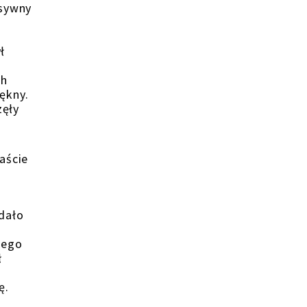
asywny
ł
ch
iękny.
zęły
aście
Udało
jego
ł
ę.