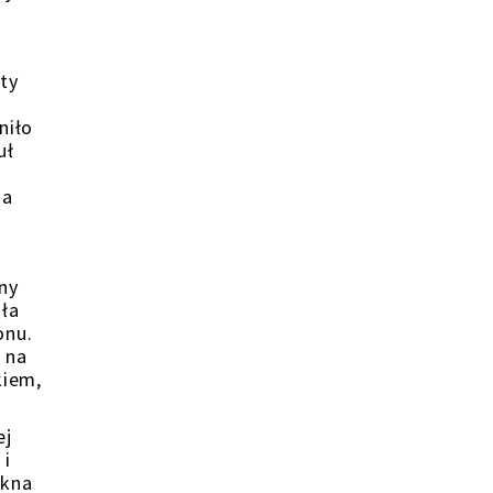
ty
niło
uł
na
ny
iła
onu.
 na
kiem,
ej
 i
ękna