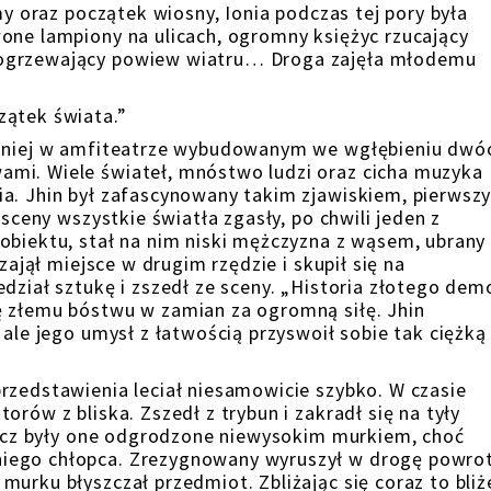
my oraz początek wiosny, Ionia podczas tej pory była
one lampiony na ulicach, ogromny księżyc rzucający
 ogrzewający powiew wiatru… Droga zajęła młodemu
zątek świata.”
ładniej w amfiteatrze wybudowanym we wgłębieniu dwó
mi. Wiele świateł, mnóstwo ludzi oraz cicha muzyka
a. Jhin był zafascynowany takim zjawiskiem, pierwszy
 sceny wszystkie światła zgasły, po chwili jeden z
obiektu, stał na nim niski mężczyzna z wąsem, ubrany
zajął miejsce w drugim rzędzie i skupił się na
dział sztukę i zszedł ze sceny. „Historia złotego dem
ę złemu bóstwu w zamian za ogromną siłę. Jhin
 ale jego umysł z łatwością przyswoił sobie tak ciężką
rzedstawienia leciał niesamowicie szybko. W czasie
rów z bliska. Zszedł z trybun i zakradł się na tyły
 lecz były one odgrodzone niewysokim murkiem, choć
iego chłopca. Zrezygnowany wyruszył w drogę powrot
urku błyszczał przedmiot. Zbliżając się coraz to bliż