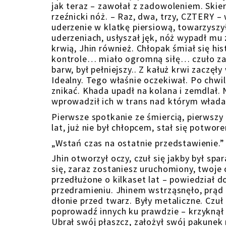
jak teraz – zawołał z zadowoleniem. Skie
rzeźnicki nóż. – Raz, dwa, trzy, CZTERY 
uderzenie w klatkę piersiową, towarzyszył
uderzeniach, usłyszał jęk, nóż wypadł mu z
krwią, Jhin również. Chłopak śmiał się hi
kontrole… miało ogromną siłę… czuło za
barw, był pełniejszy.. Z kałuż krwi zaczęł
Idealny. Tego właśnie oczekiwał. Po chwil
znikać. Khada upadł na kolana i zemdlał. 
wprowadził ich w trans nad którym władał
Pierwsze spotkanie ze śmiercią, pierwszy
lat, już nie był chłopcem, stał się potwor
„Wstań czas na ostatnie przedstawienie.”
Jhin otworzył oczy, czuł się jakby był spa
się, zaraz zostaniesz uruchomiony, twoje c
przedłużone o kilkaset lat – powiedział d
przedramieniu. Jhinem wstrząsnęło, prąd 
dłonie przed twarz. Były metaliczne. Czuł
poprowadź innych ku prawdzie – krzyknął 
Ubrał swój płaszcz, założył swój pakunek 