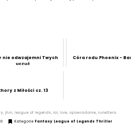
y nie odwzajemni Twych
Córa rodu Phoenix - Ba
uczuć
hory z Miłości cz. 13
ry
,
jhin
,
league of legends
,
lol
,
lore
,
opowiadanie
,
runettera
15 maja 2020
20
Kategorie
Fantasy
League of Legends
Thriller