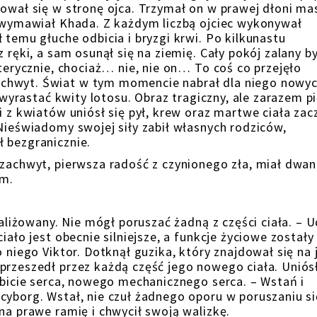
rował się w stronę ojca. Trzymał on w prawej dłoni m
– wymawiał Khada. Z każdym liczbą ojciec wykonywał
 temu głuche odbicia i bryzgi krwi. Po kilkunastu
 ręki, a sam osunął się na ziemię. Cały pokój zalany by
sterycznie, chociaż… nie, nie on… To coś co przejęło
chwyt. Świat w tym momencie nabrał dla niego nowy
y wyrastać kwity lotosu. Obraz tragiczny, ale zarazem p
i z kwiatów uniósł się pył, krew oraz martwe ciała zac
Nieświadomy swojej siły zabił własnych rodziców,
 bezgranicznie.
 zachwyt, pierwsza radość z czynionego zła, miał dwan
em.
raliżowany. Nie mógł poruszać żadną z części ciała. – 
iało jest obecnie silniejsze, a funkcje życiowe zostały
o niego Viktor. Dotknął guzika, który znajdował się na 
przeszedł przez każdą część jego nowego ciała. Uniós
 bicie serca, nowego mechanicznego serca. – Wstań i
cyborg. Wstał, nie czuł żadnego oporu w poruszaniu si
na prawe ramię i chwycił swoją walizkę.