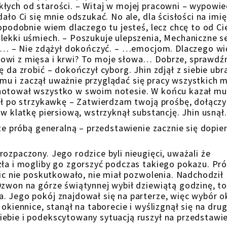
łych od starości. – Witaj w mojej pracowni – wypowie
ało Ci się mnie odszukać. No ale, dla ścisłości na imi
dopodobnie wiem dlaczego tu jesteś, lecz chcę to od Ci
lekki uśmiech. – Poszukuje ulepszenia, Mechaniczne s
ega… – Nie zdążył dokończyć. – …emocjom. Dlaczego wi
nowi z mięsa i krwi? To moje słowa… Dobrze, sprawd
 da zrobić – dokończył cyborg. Jhin zdjął z siebie ubr
niemu i zaczął uważnie przyglądać się pracy wszystkich m
notował wszystko w swoim notesie. W końcu kazał mu
nął po strzykawkę – Zatwierdzam twoją prośbę, dołącz
 w klatkę piersiową, wstrzyknął substancję. Jhin usnął.
cze próbą generalną – przedstawienie zacznie się dopie
ozpaczony. Jego rodzice byli nieugięci, uważali że
zła i mogliby go zgorszyć podczas takiego pokazu. Pr
nic nie poskutkowało, nie miał pozwolenia. Nadchodził
Dzwon na górze świątynnej wybił dziewiątą godzinę, to
. Jego pokój znajdował się na parterze, więc wybór o
okiennice, stanął na taborecie i wyślizgnął się na dru
ebie i podekscytowany sytuacją ruszył na przedstawie