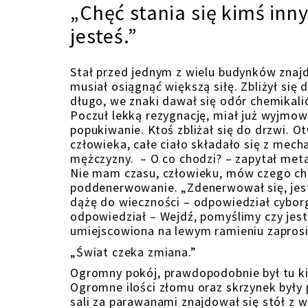
„Chęć stania się kimś in
jesteś.”
Stał przed jednym z wielu budynków znaj
musiał osiągnąć większą siłę. Zbliżył się
długo, we znaki dawał się odór chemikal
Poczuł lekką rezygnację, miał już wyjmowa
popukiwanie. Ktoś zbliżał się do drzwi.
człowieka, całe ciało składało się z mech
mężczyzny. – O co chodzi? – zapytał metal
Nie mam czasu, człowieku, mów czego chc
poddenerwowanie. „Zdenerwował się, jest
dążę do wieczności – odpowiedział cybor
odpowiedział – Wejdź, pomyślimy czy jeste
umiejscowiona na lewym ramieniu zaprosi
„Świat czeka zmiana.”
Ogromny pokój, prawdopodobnie był tu ki
Ogromne ilości złomu oraz skrzynek były 
sali za parawanami znajdował się stół z 