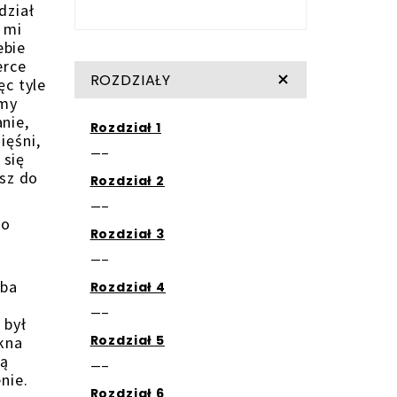
dział
ę mi
ebie
erce
ROZDZIAŁY
ęc tyle
źmy
anie,
Rozdział 1
ięśni,
—–
 się
ysz do
Rozdział 2
—–
ro
Rozdział 3
—–
óba
Rozdział 4
—–
 był
Rozdział 5
kna
gą
—–
nie.
Rozdział 6