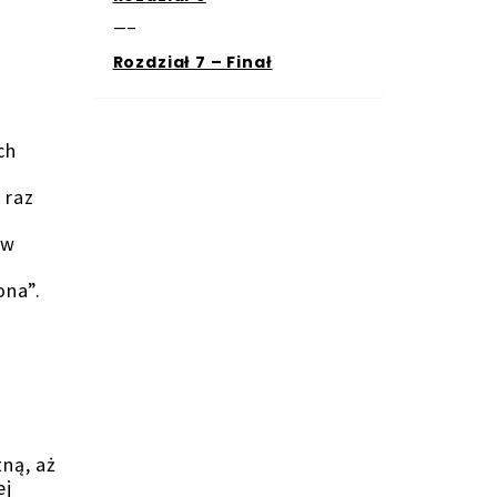
—–
Rozdział 7 – Finał
ch
 raz
 w
ona”.
ną, aż
ej