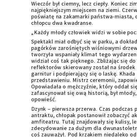
Wieczór był ciemny, lecz ciepły. Koniec zi
najpiękniejszym miejscem na ziemi. Czerw
poświatę na zakamarki państwa-miasta,
chłopcu dwa kwadranse.
„Każdy młody człowiek widzi w sobie poc
Spektakl miał odbyć się w parku, a dok
pagórków zarośniętych wiśniowymi drzewa
tworzyła wspaniały klimat tego wydarzeni
widział coś tak pięknego. Zbliżając się do
reflektorów skierowany został na środek 
garnitur i podpierający się o laskę. Khada 
przedstawieniu. Mistrz ceremonii, zapowie
Opowiadała o mężczyźnie, który oddał si
zafascynował się ową historią, był młody,
opowieść.
Dzynk – pierwsza przerwa. Czas podczas p
antraktu, chłopak postanowił zobaczyć akto
amfiteatru. Tutaj znajdowały się kulisy,
zdecydowanie za dużym dla dwunastoletn
coś zauważył. Pod krzakiem niedaleko od m