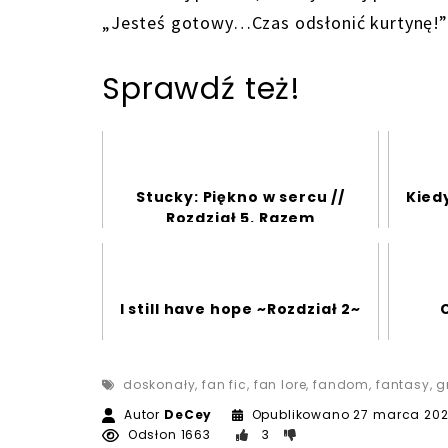
„Jesteś gotowy…Czas odsłonić kurtynę!”
Sprawdź też!
Stucky: Piękno w sercu //
Kied
Rozdział 5. Razem
I still have hope ~Rozdział 2~
C
doskonały
,
fan fic
,
fan lore
,
fandom
,
fantasy
,
g
Autor
DeCey
Opublikowano
27 marca 20
Odsłon 1663
3