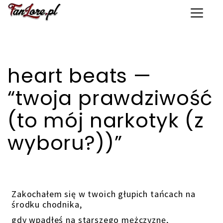
Toggle 
heart beats —
“twoja prawdziwość
(to mój narkotyk (z
wyboru?))”
Zakochałem się w twoich głupich tańcach na
środku chodnika,
gdy wpadłeś na starszego mężczyznę,