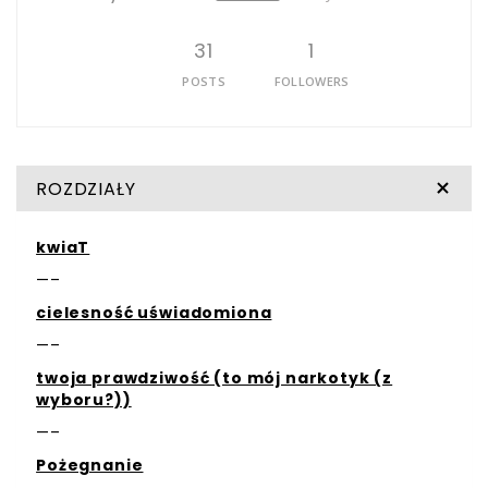
31
1
POSTS
FOLLOWERS
ROZDZIAŁY
kwiaT
—–
cielesność uświadomiona
—–
twoja prawdziwość (to mój narkotyk (z
wyboru?))
—–
Pożegnanie