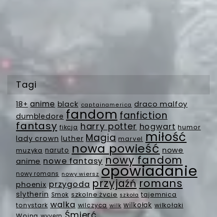
Tagi
anime
18+
black
draco malfoy
captainamerica
fandom
fanfiction
dumbledore
fantasy
harry potter
hogwart
fikcja
humor
miłość
Magia
lady crown
luther
marvel
nowa powieść
nowe
muzyka
naruto
nowy fandom
nowe fantasy
anime
opowiadanie
nowy romans
nowy wiersz
romans
przyjaźń
przygoda
phoenix
slytherin
szkolne życie
tajemnica
Smok
szkoła
walka
wilkołak
tonystark
wilczyca
wilkołaki
wilk
Śmierć
Wojna
wyvern