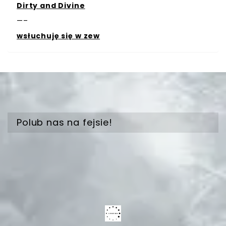
Dirty and Divine
—–
wsłuchuję się w zew
Polub nas na fejsie!