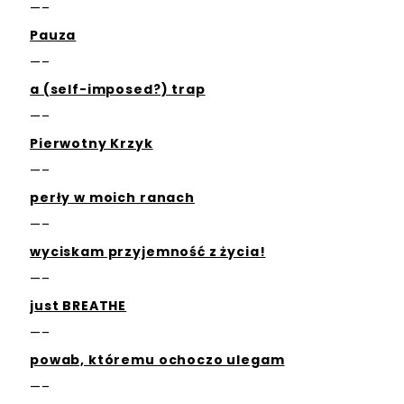
—–
Pauza
—–
a (self-imposed?) trap
—–
Pierwotny Krzyk
—–
perły w moich ranach
—–
wyciskam przyjemność z życia!
—–
just BREATHE
—–
powab, któremu ochoczo ulegam
—–