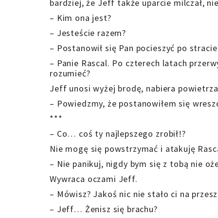
bardziej, że Jeff także uparcie milczał, ni
– Kim ona jest?
– Jesteście razem?
– Postanowił się Pan pocieszyć po stracie
– Panie Rascal. Po czterech latach przerw
rozumieć?
Jeff unosi wyżej brodę, nabiera powietrza
– Powiedzmy, że postanowiłem się wresz
***
– Co… coś ty najlepszego zrobił!?
Nie mogę się powstrzymać i atakuję Rasca
– Nie panikuj, nigdy bym się z tobą nie oże
Wywraca oczami Jeff.
– Mówisz? Jakoś nic nie stało ci na przes
– Jeff… Żenisz się brachu?