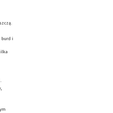
szczą.
 burd i
ilka
ć.
,
tym