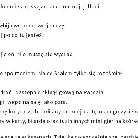
o mnie zaciskając palce na mojej dłoni.
wbija we mnie swoje oczy.
j po co tu jesteś.
 cień. Nie muszę się wysilać.
e spojrzeniem. Na co Scalem tylko się roześmiał.
dłoń. Następnie skinął głową na Rascala.
li wejść na salę jako para.
mny korytarz, dotarliśmy do miejsca tętniącego życie
y w karty, bilarda oraz tuzin innych mini gier na który
jące te w kasynach. Tyle, że nowocześniejsze, bardzi