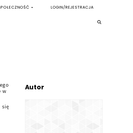
SPOŁECZNOŚĆ
LOGIN/REJESTRACJA
cego
Autor
e w
 się