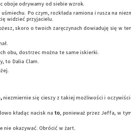
ęc oboje odrywamy od siebie wzrok.
 uśmiechu. Po czym, rozkłada ramiona i rusza na nie
ię widzieć przyjacielu.
ożesz, skoro o twoich zaręczynach dowiaduję się w te
nał.
ach obu, dostrzec można te same iskierki.
, to Dalia Clam.
żej.
,
niezmiernie się cieszy z takiej możliwości i oczywiści
lowo kładąc nacisk na
to
, ponieważ przez Jeffa, w ty
 nie okazywać. Obrócić w żart.