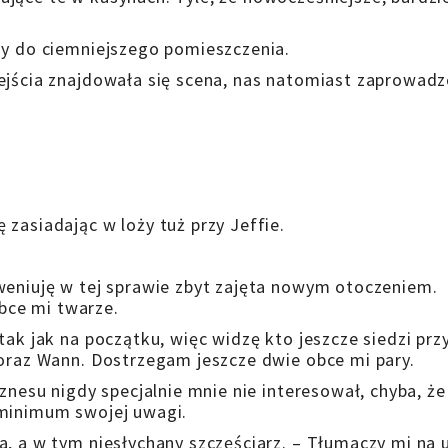
my do ciemniejszego pomieszczenia.
wejścia znajdowała się scena, nas natomiast zaprowad
zasiadając w loży tuż przy Jeffie.
weniuję w tej sprawie zbyt zajęta nowym otoczeniem.
bce mi twarze.
tak jak na początku, więc widzę kto jeszcze siedzi prz
 oraz Wann. Dostrzegam jeszcze dwie obce mi pary.
iznesu nigdy specjalnie mnie nie interesował, chyba, że
 minimum swojej uwagi.
a, a w tym niesłychany szczęściarz. – Tłumaczy mi na 