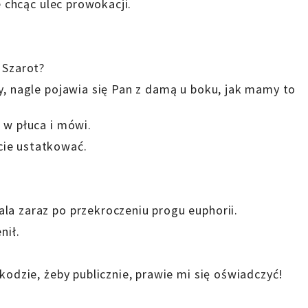
e chcąc ulec prowokacji.
 Szarot?
y, nagle pojawia się Pan z damą u boku, jak mamy to
 w płuca i mówi.
cie ustatkować.
la zaraz po przekroczeniu progu euphorii.
nił.
zkodzie, żeby publicznie, prawie mi się oświadczyć!