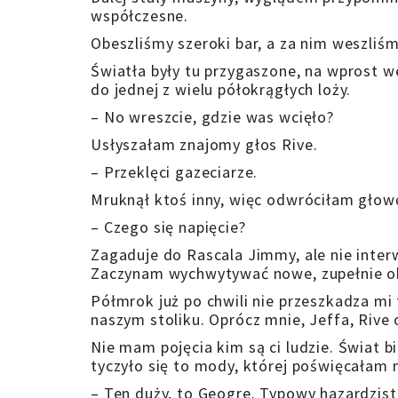
współczesne.
Obeszliśmy szeroki bar, a za nim weszliś
Światła były tu przygaszone, na wprost 
do jednej z wielu półokrągłych loży.
– No wreszcie, gdzie was wcięło?
Usłyszałam znajomy głos Rive.
– Przeklęci gazeciarze.
Mruknął ktoś inny, więc odwróciłam głowę 
– Czego się napięcie?
Zagaduje do Rascala Jimmy, ale nie inter
Zaczynam wychwytywać nowe, zupełnie o
Półmrok już po chwili nie przeszkadza mi 
naszym stoliku. Oprócz mnie, Jeffa, Rive
Nie mam pojęcia kim są ci ludzie. Świat b
tyczyło się to mody, której poświęcałam
– Ten duży, to Geogre. Typowy hazardzist