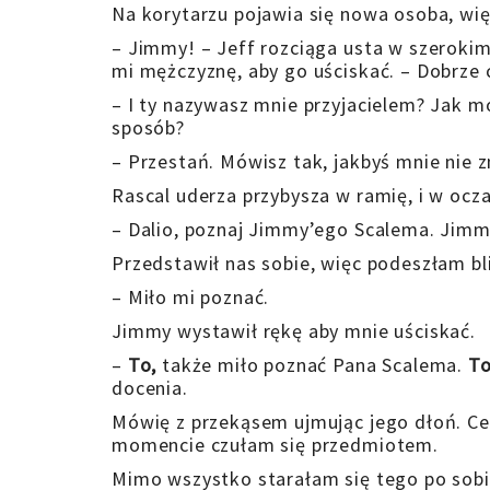
Na korytarzu pojawia się nowa osoba, wi
– Jimmy! – Jeff rozciąga usta w szerokim
mi mężczyznę, aby go uściskać. – Dobrze c
– I ty nazywasz mnie przyjacielem? Jak m
sposób?
– Przestań. Mówisz tak, jakbyś mnie nie z
Rascal uderza przybysza w ramię, i w ocz
– Dalio, poznaj Jimmy’ego Scalema. Jimmy
Przedstawił nas sobie, więc podeszłam bli
– Miło mi poznać.
Jimmy wystawił rękę aby mnie uściskać.
–
To,
także miło poznać Pana Scalema.
To
docenia.
Mówię z przekąsem ujmując jego dłoń. Ce
momencie czułam się przedmiotem.
Mimo wszystko starałam się tego po sobie