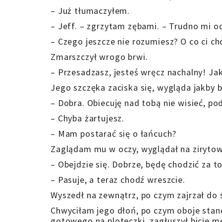
– Już tłumaczyłem.
– Jeff. – zgrzytam zębami. – Trudno mi o
– Czego jeszcze nie rozumiesz? O co ci ch
Zmarszczył wrogo brwi.
– Przesadzasz, jesteś wręcz nachalny! J
Jego szczęka zaciska się, wygląda jakby 
– Dobra. Obiecuję nad tobą nie wisieć, po
– Chyba żartujesz.
– Mam postarać się o łańcuch?
Zaglądam mu w oczy, wyglądał na zirytowa
– Obejdzie się. Dobrze, będę chodzić za to
– Pasuje, a teraz chodź wreszcie.
Wyszedł na zewnątrz, po czym zajrzał do 
Chwyciłam jego dłoń, po czym oboje stan
gotowego na ploteczki, zagłuszył bicie m