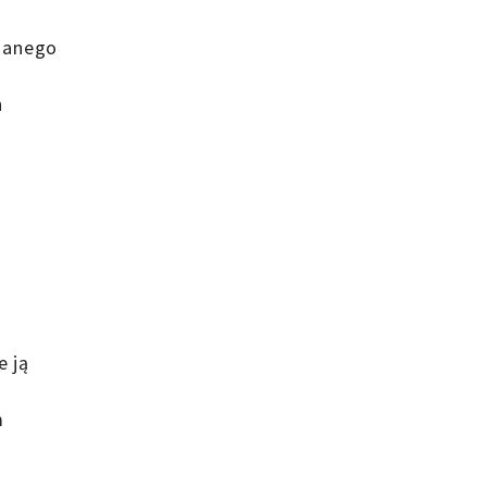
znanego
n
e ją
m