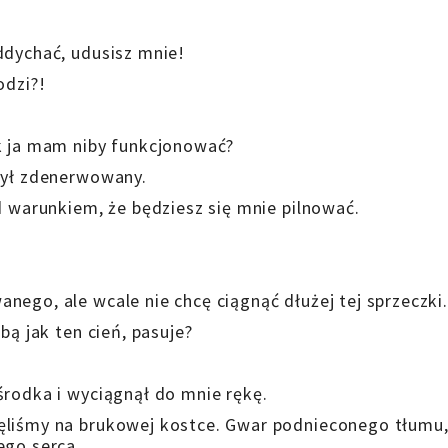
ddychać, udusisz mnie!
odzi?!
ak ja mam niby funkcjonować?
był zdenerwowany.
d warunkiem, że będziesz się mnie pilnować.
nego, ale wcale nie chcę ciągnąć dłużej tej sprzeczki.
bą jak ten cień, pasuje?
środka i wyciągnął do mnie rękę.
ęliśmy na brukowej kostce. Gwar podnieconego tłumu
ego serca.