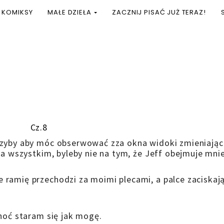
KOMIKSY
MAŁE DZIEŁA
ZACZNIJ PISAĆ JUŻ TERAZ!
Cz.8
szyby aby móc obserwować zza okna widoki zmieniają
na wszystkim, byleby nie na tym, że Jeff obejmuje mni
ramię przechodzi za moimi plecami, a palce zaciskają
.
choć staram się jak mogę.