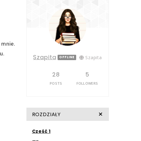
 mnie.
u.
Szapita
Szapita
OFFLINE
28
5
POSTS
FOLLOWERS
ROZDZIAŁY
Cześć 1
—–