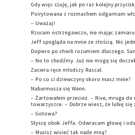
Gdy więc czuję, jak po raz kolejny przyci
Poirytowana z rozmachem odgarniam włosy
– Uważaj!
Rzucam ostrzegawczo, nie mając zamiaru 
Jeff spogląda na mnie ze złością. Nic je
Dopiero po chwili rozumiem dlaczego. Sam
– No to chodźmy. Już nie mogę się docze
Zaciera ręce młodszy Rascal.
– Po co ci dziewczyny skoro masz mnie?
Naburmusza się Wann.
– Żartowałem przecież. – Rive, mruga do
towarzyszce. – Dobrze wiesz, że lubię się 
– Gotowa?
Słyszę obok Jeffa. Odwracam głowę i ods
– Musisz wisieć tak nade mną?