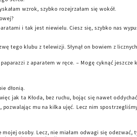
dzyskałam wzrok, szybko rozejrzałam się wokół.
sowej?
paratami i tak jest niewielu. Ciesz się, szybko nas wypu
ę tego klubu z telewizji. Słynął on bowiem z licznych
 paparazzi z aparatem w ręce. – Mogę cyknąć jeszcze k
bie dłonią.
więc jak ta Kłoda, bez ruchu, bojąc się nawet oddycha
pozwalając mu na kilka ujęć. Lecz nim spostrzegliśmy
e mojej osoby. Lecz, nie miałam odwagi się odezwać, 