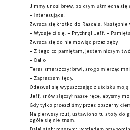
Jimmy unosi brew, po czym uśmiecha się d
– Interesująca.
Zwraca się krótko do Rascala. Następnie 
– Wydaje ci się. – Prychnął Jeff. – Pamięta
Zwraca się do nie mówiąc przez zęby.
– Z tego co pamiętam, jestem niczym twój
– Dalio!
Teraz zmarszczył brwi, srogo mierząc mni
– Zapraszam tędy.
Odezwał się wypuszczając z uścisku moją 
Jeff, znów złączył nasze ręce, abyśmy mog
Gdy tylko przeszliśmy przez obszerny cie
Na pierwszy rzut, ustawiono tu stoły do gr
ogóle się nie znam.
Dalej stały maszyny, wyglądem przypomina