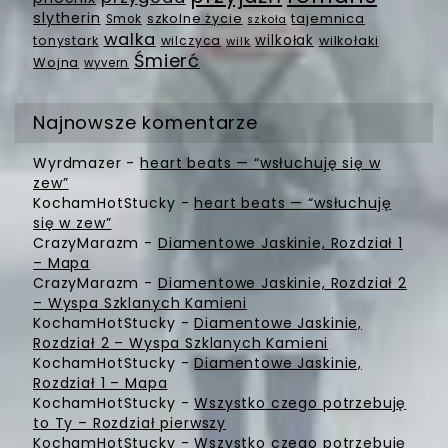
slytherin
szkolne życie
tajemnica
Smok
szkoła
walka
wilkołak
tonystark
wilczyca
wilkołaki
wilk
Śmierć
Wojna
wyvern
Najnowsze komentarze
Wyrdmazer
-
heart beats — “wsłuchuję się w
zew”
KochamHotStucky
-
heart beats — “wsłuchuję
się w zew”
CrazyMarazm
-
Diamentowe Jaskinie, Rozdział 1
– Mapa
CrazyMarazm
-
Diamentowe Jaskinie, Rozdział 2
– Wyspa Szklanych Kamieni
KochamHotStucky
-
Diamentowe Jaskinie,
Rozdział 2 – Wyspa Szklanych Kamieni
KochamHotStucky
-
Diamentowe Jaskinie,
Rozdział 1 – Mapa
KochamHotStucky
-
Wszystko czego potrzebuję
to Ty – Rozdział pierwszy
KochamHotStucky
-
Wszystko czego potrzebuję