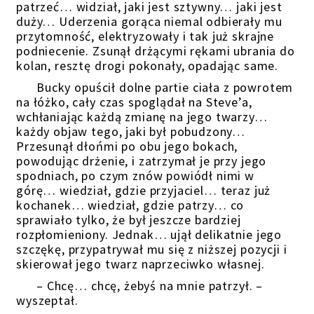
patrzeć… widział, jaki jest sztywny… jaki jest
duży… Uderzenia gorąca niemal odbierały mu
przytomność, elektryzowały i tak już skrajne
podniecenie. Zsunął drżącymi rękami ubrania do
kolan, resztę drogi pokonały, opadając same.
Bucky opuścił dolne partie ciała z powrotem
na łóżko, cały czas spoglądał na Steve’a,
wchłaniając każdą zmianę na jego twarzy…
każdy objaw tego, jaki był pobudzony…
Przesunął dłońmi po obu jego bokach,
powodując drżenie, i zatrzymał je przy jego
spodniach, po czym znów powiódł nimi w
górę… wiedział, gdzie przyjaciel… teraz już
kochanek… wiedział, gdzie patrzy… co
sprawiało tylko, że był jeszcze bardziej
rozpłomieniony. Jednak… ujął delikatnie jego
szczękę, przypatrywał mu się z niższej pozycji i
skierował jego twarz naprzeciwko własnej.
– Chcę… chcę, żebyś na mnie patrzył. –
wyszeptał.