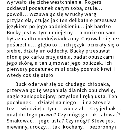
wyrwało się ciche westchnienie. Rogers
oddawał pocałunek całym sobą, czule…
powoli… wczuwając się w ruchy warg
przyjaciela, czując jak ten delikatnie przesuwa
językiem po jego podniebieniu… jak bardzo
Bucky jest w tym umiejętny… a może on sam
był aż nadto niedoświadczony. Całowali się bez
pośpiechu… głęboko… ich języki ocierały się o
siebie, drżały im oddechy. Bucky przesuwał
dłonią po karku przyjaciela, badał opuszkami
jego skórę, a ten ujmował jego policzek. Ich
pierwszy pocałunek miał słaby posmak krwi. I
wtedy coś się stało.
Buck oderwał się od chudego chłopaka,
przerywając tę wspaniałą dla nich obu chwilę,
nagle zaniepokojony, przysłonił ręką usta. Ten
pocałunek… działał na niego… i na Steve’a
też… wiedział o tym… wiedział… Czy jednak…
miał do tego prawo? Czy mógł go tak całować?
Smakować… jego usta? Czy mógł? Steve jest
niewinny, uroczy… taki kochany… bezbronny i