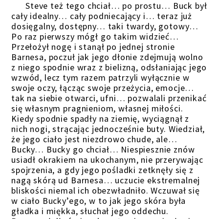
Steve też tego chciał… po prostu… Buck był
cały idealny… cały podniecający i… teraz już
dosięgalny, dostępny… taki twardy, gotowy…
Po raz pierwszy mógł go takim widzieć…
Przełożył nogę i stanął po jednej stronie
Barnesa, poczuł jak jego dłonie zdejmują wolno
z niego spodnie wraz z bielizną, odsłaniając jego
wzwód, lecz tym razem patrzyli wyłącznie w
swoje oczy, łącząc swoje przeżycia, emocje…
tak na siebie otwarci, ufni… pozwalali przenikać
się własnym pragnieniom, własnej miłości.
Kiedy spodnie spadły na ziemię, wyciągnął z
nich nogi, strącając jednocześnie buty. Wiedział,
że jego ciało jest niezdrowo chude, ale…
Bucky… Bucky go chciał… Niespiesznie znów
usiadł okrakiem na ukochanym, nie przerywając
spojrzenia, a gdy jego pośladki zetknęły się z
nagą skórą ud Barnesa… uczucie ekstremalnej
bliskości niemal ich obezwładniło. Wczuwał się
w ciało Bucky’ego, w to jak jego skóra była
gładka i miękka, słuchał jego oddechu.