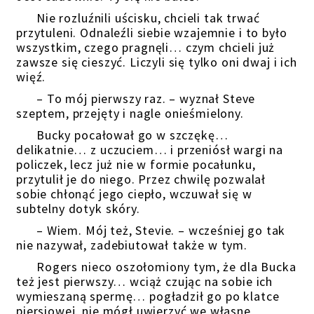
Nie rozluźnili uścisku, chcieli tak trwać
przytuleni. Odnaleźli siebie wzajemnie i to było
wszystkim, czego pragnęli… czym chcieli już
zawsze się cieszyć. Liczyli się tylko oni dwaj i ich
więź.
– To mój pierwszy raz. – wyznał Steve
szeptem, przejęty i nagle onieśmielony.
Bucky pocałował go w szczękę…
delikatnie… z uczuciem… i przeniósł wargi na
policzek, lecz już nie w formie pocałunku,
przytulił je do niego. Przez chwilę pozwalał
sobie chłonąć jego ciepło, wczuwał się w
subtelny dotyk skóry.
– Wiem. Mój też, Stevie. – wcześniej go tak
nie nazywał, zadebiutował także w tym.
Rogers nieco oszołomiony tym, że dla Bucka
też jest pierwszy… wciąż czując na sobie ich
wymieszaną spermę… pogładził go po klatce
piersiowej, nie mógł uwierzyć we własne