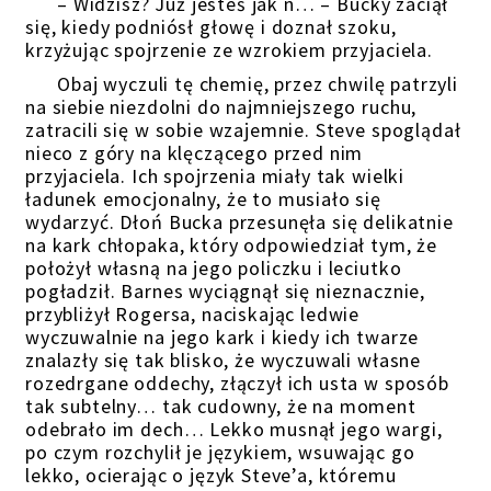
– Widzisz? Już jesteś jak n… – Bucky zaciął
się, kiedy podniósł głowę i doznał szoku,
krzyżując spojrzenie ze wzrokiem przyjaciela.
Obaj wyczuli tę chemię, przez chwilę patrzyli
na siebie niezdolni do najmniejszego ruchu,
zatracili się w sobie wzajemnie. Steve spoglądał
nieco z góry na klęczącego przed nim
przyjaciela. Ich spojrzenia miały tak wielki
ładunek emocjonalny, że to musiało się
wydarzyć. Dłoń Bucka przesunęła się delikatnie
na kark chłopaka, który odpowiedział tym, że
położył własną na jego policzku i leciutko
pogładził. Barnes wyciągnął się nieznacznie,
przybliżył Rogersa, naciskając ledwie
wyczuwalnie na jego kark i kiedy ich twarze
znalazły się tak blisko, że wyczuwali własne
rozedrgane oddechy, złączył ich usta w sposób
tak subtelny… tak cudowny, że na moment
odebrało im dech… Lekko musnął jego wargi,
po czym rozchylił je językiem, wsuwając go
lekko, ocierając o język Steve’a, któremu