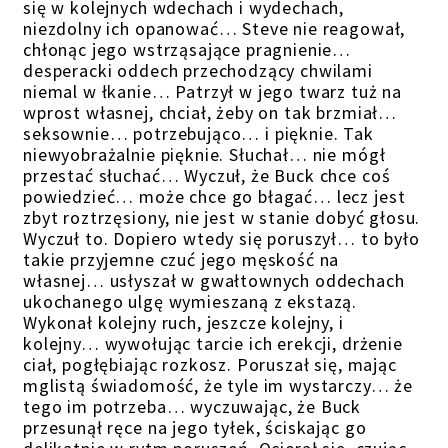
się w kolejnych wdechach i wydechach,
niezdolny ich opanować… Steve nie reagował,
chłonąc jego wstrząsające pragnienie…
desperacki oddech przechodzący chwilami
niemal w łkanie… Patrzył w jego twarz tuż na
wprost własnej, chciał, żeby on tak brzmiał…
seksownie… potrzebująco… i pięknie. Tak
niewyobrażalnie pięknie. Słuchał… nie mógł
przestać słuchać… Wyczuł, że Buck chce coś
powiedzieć… może chce go błagać… lecz jest
zbyt roztrzęsiony, nie jest w stanie dobyć głosu.
Wyczuł to. Dopiero wtedy się poruszył… to było
takie przyjemne czuć jego męskość na
własnej… usłyszał w gwałtownych oddechach
ukochanego ulgę wymieszaną z ekstazą.
Wykonał kolejny ruch, jeszcze kolejny, i
kolejny… wywołując tarcie ich erekcji, drżenie
ciał, pogłębiając rozkosz. Poruszał się, mając
mglistą świadomość, że tyle im wystarczy… że
tego im potrzeba… wyczuwając, że Buck
przesunął ręce na jego tyłek, ściskając go