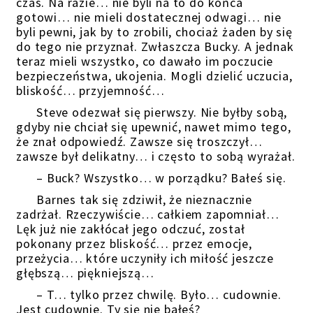
czas. Na razie… nie byli na to do końca
gotowi… nie mieli dostatecznej odwagi… nie
byli pewni, jak by to zrobili, chociaż żaden by się
do tego nie przyznał. Zwłaszcza Bucky. A jednak
teraz mieli wszystko, co dawało im poczucie
bezpieczeństwa, ukojenia. Mogli dzielić uczucia,
bliskość… przyjemność…
Steve odezwał się pierwszy. Nie byłby sobą,
gdyby nie chciał się upewnić, nawet mimo tego,
że znał odpowiedź. Zawsze się troszczył…
zawsze był delikatny… i często to sobą wyrażał.
– Buck? Wszystko… w porządku? Bałeś się.
Barnes tak się zdziwił, że nieznacznie
zadrżał. Rzeczywiście… całkiem zapomniał…
Lęk już nie zakłócał jego odczuć, został
pokonany przez bliskość… przez emocje,
przeżycia… które uczyniły ich miłość jeszcze
głębszą… piękniejszą…
– T… tylko przez chwilę. Było… cudownie.
Jest cudownie. Ty się nie bałeś?