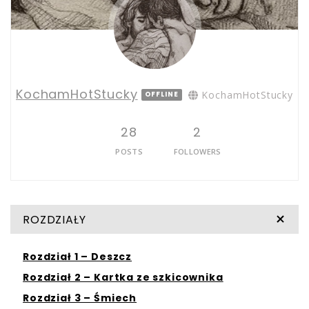
KochamHotStucky
KochamHotStucky
OFFLINE
28
2
POSTS
FOLLOWERS
ROZDZIAŁY
Rozdział 1 – Deszcz
Rozdział 2 – Kartka ze szkicownika
Rozdział 3 – Śmiech