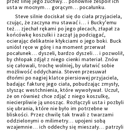
przez linię jego żuchwy… ponownie zespoił ich
usta w mocnym… gorącym… pocałunku.
Steve silnie dociskał się do ciała przyjaciela,
czując, że zaczyna mu stawać i… i Bucky’emu
też… zjechał rękami po jego plecach, złapał za
końcówkę koszulki i zaczął ją podciągać,
ocierając delikatnie kłykciami o jego boki. Buck
uniósł ręce w górę i na moment przerwał
pocałunek… dyszeli, bardzo dyszeli… i pozwolił,
by chłopak zdjął z niego cienki materiał. Znów
się całowali, trochę wolniej, by ułatwić sobie
możliwość oddychania. Steven przesuwał
dłońmi po nagiej klatce piersiowej przyjaciela,
badając fakturę jego ciała, pobudzając zmysły,
słysząc westchnienia, które wywoływał. Uczuł,
że on również chce zdjąć z niego koszulkę,
niecierpliwie ją unosząc. Rozłączyli usta i pozbyli
się ubrania, które nie było im potrzebne w
bliskości. Przez chwilę tak trwali z twarzami
oddzielonymi o milimetry… upojeni sobą
wzajemnie… ich oddechy się mieszały… patrzyli