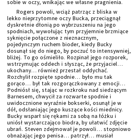
sobie w oczy, wnikając we własne pragnienia.
Rogers powoli, wciąż patrząc z bliska w
lekko nieprzytomne oczy Bucka, przeciągnął
dyskretnie dłonią po wybrzuszeniu na jego
spodniach, wywołując tym przyjemnie brzmiące
syknięcie połączone z nieznacznym,
pojedynczym ruchem bioder, kiedy Bucky
dosunął się do niego, by poczuć to intensywniej,
bliżej. To go ośmieliło. Rozpinał jego rozporek,
wstrzymując oddech i słysząc, że przyjaciel…
ukochany… również przestał oddychać.
Rozchylił rozpięte spodnie… było mu tak
gorąco… był tak rozgorączkowany z emocji…
Podniósł się, stając w rozkroku nad siedzącym
Barnesem, chwycił za rozwarte spodnie i
uwidocznione wyraźnie bokserki, osunął je w
dół, odsłaniając jego kuszące kości miednicy.
Bucky wsparł się rękami za sobą na łóżku i
uniósł wystarczająco biodra, by ułatwić zdjęcie
ubrań. Steven zdejmował je powoli… stopniowo
obnażając jego penisa… patrzył… musiał