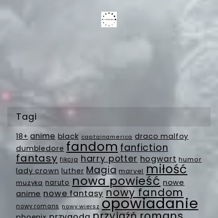
Tagi
anime
18+
black
draco malfoy
captainamerica
fandom
fanfiction
dumbledore
fantasy
harry potter
hogwart
fikcja
humor
miłość
Magia
lady crown
luther
marvel
nowa powieść
nowe
muzyka
naruto
nowy fandom
nowe fantasy
anime
opowiadanie
nowy romans
nowy wiersz
romans
przyjaźń
przygoda
phoenix