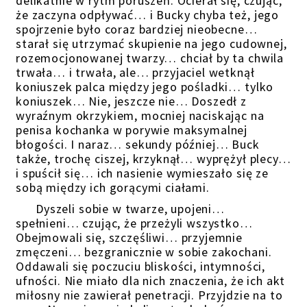
delikatnie w rytm poruszeń. Ocierał się, czując,
że zaczyna odpływać… i Bucky chyba też, jego
spojrzenie było coraz bardziej nieobecne…
starał się utrzymać skupienie na jego cudownej,
rozemocjonowanej twarzy… chciał by ta chwila
trwała… i trwała, ale… przyjaciel wetknął
koniuszek palca między jego pośladki… tylko
koniuszek… Nie, jeszcze nie… Doszedł z
wyraźnym okrzykiem, mocniej naciskając na
penisa kochanka w porywie maksymalnej
błogości. I naraz… sekundy później… Buck
także, trochę ciszej, krzyknął… wyprężył plecy…
i spuścił się… ich nasienie wymieszało się ze
sobą między ich gorącymi ciałami.
Dyszeli sobie w twarze, upojeni…
spełnieni… czując, że przeżyli wszystko…
Obejmowali się, szczęśliwi… przyjemnie
zmęczeni… bezgranicznie w sobie zakochani.
Oddawali się poczuciu bliskości, intymności,
ufności. Nie miało dla nich znaczenia, że ich akt
miłosny nie zawierał penetracji. Przyjdzie na to