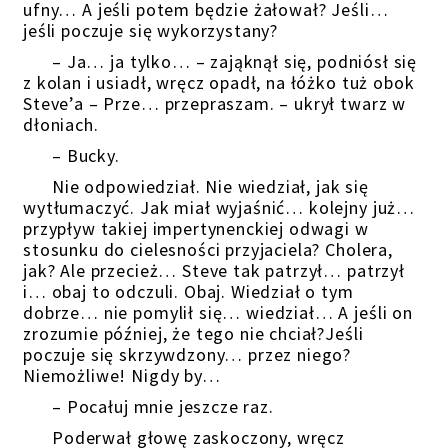
ufny… A jeśli potem będzie żałował? Jeśli…
jeśli poczuje się wykorzystany?
– Ja… ja tylko… – zająknął się, podniósł się
z kolan i usiadł, wręcz opadł, na łóżko tuż obok
Steve’a – Prze… przepraszam. – ukrył twarz w
dłoniach.
– Bucky.
Nie odpowiedział. Nie wiedział, jak się
wytłumaczyć. Jak miał wyjaśnić… kolejny już…
przypływ takiej impertynenckiej odwagi w
stosunku do cielesności przyjaciela? Cholera,
jak? Ale przecież… Steve tak patrzył… patrzył
i… obaj to odczuli. Obaj. Wiedział o tym
dobrze… nie pomylił się… wiedział… A jeśli on
zrozumie później, że tego nie chciał?Jeśli
poczuje się skrzywdzony… przez niego?
Niemożliwe! Nigdy by…
– Pocałuj mnie jeszcze raz.
Poderwał głowę zaskoczony, wręcz