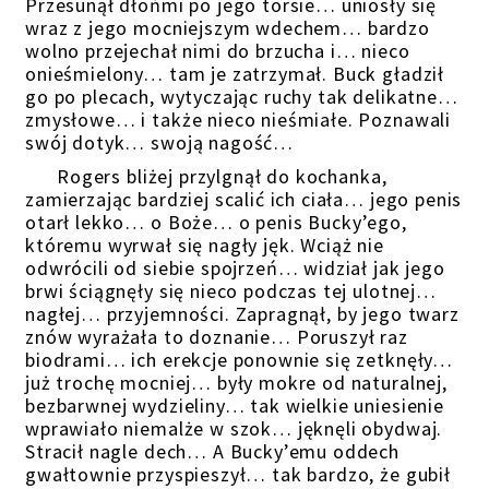
Przesunął dłońmi po jego torsie… uniosły się
wraz z jego mocniejszym wdechem… bardzo
wolno przejechał nimi do brzucha i… nieco
onieśmielony… tam je zatrzymał. Buck gładził
go po plecach, wytyczając ruchy tak delikatne…
zmysłowe… i także nieco nieśmiałe. Poznawali
swój dotyk… swoją nagość…
Rogers bliżej przylgnął do kochanka,
zamierzając bardziej scalić ich ciała… jego penis
otarł lekko… o Boże… o penis Bucky’ego,
któremu wyrwał się nagły jęk. Wciąż nie
odwrócili od siebie spojrzeń… widział jak jego
brwi ściągnęły się nieco podczas tej ulotnej…
nagłej… przyjemności. Zapragnął, by jego twarz
znów wyrażała to doznanie… Poruszył raz
biodrami… ich erekcje ponownie się zetknęły…
już trochę mocniej… były mokre od naturalnej,
bezbarwnej wydzieliny… tak wielkie uniesienie
wprawiało niemalże w szok… jęknęli obydwaj.
Stracił nagle dech… A Bucky’emu oddech
gwałtownie przyspieszył… tak bardzo, że gubił