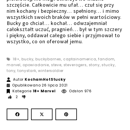
szczęście. Całkowicie mu ufał… czuł się przy
nim kochany i bezpieczny… spełniony… i mimo
wszystkich swoich braków w pełni wartościowy.
Bucky go chciał… kochał… odwzajemniał
całokształt uczuć, pragnień… był w tym szczery
i piękny, oddawał całego siebie i przyjmował to
wszystko, co on oferował jemu.
18+
,
bucky
,
buckybarnes
,
captainamerica
,
fandom
,
marvel
,
opowiadanie
,
steve
,
steverogers
,
stony
,
stucky
,
tony
,
tonystark
,
wintersoldier
Autor
KochamHotStucky
Opublikowano
26 lipca 2021
Kategorie
18+
Marvel
Odsłon 976
2