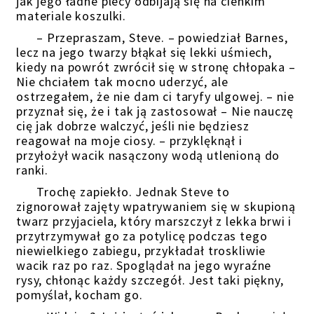
jak jego ładne plecy odbijają się na cienkim
materiale koszulki.
– Przepraszam, Steve. – powiedział Barnes,
lecz na jego twarzy błąkał się lekki uśmiech,
kiedy na powrót zwrócił się w stronę chłopaka –
Nie chciałem tak mocno uderzyć, ale
ostrzegałem, że nie dam ci taryfy ulgowej. – nie
przyznał się, że i tak ją zastosował – Nie nauczę
cię jak dobrze walczyć, jeśli nie będziesz
reagował na moje ciosy. – przyklęknął i
przyłożył wacik nasączony wodą utlenioną do
ranki.
Trochę zapiekło. Jednak Steve to
zignorował zajęty wpatrywaniem się w skupioną
twarz przyjaciela, który marszczył z lekka brwi i
przytrzymywał go za potylicę podczas tego
niewielkiego zabiegu, przykładał troskliwie
wacik raz po raz. Spoglądał na jego wyraźne
rysy, chłonąc każdy szczegół. Jest taki piękny,
pomyślał, kocham go.