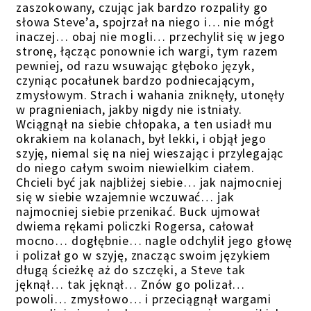
zaszokowany, czując jak bardzo rozpaliły go
słowa Steve’a, spojrzał na niego i… nie mógł
inaczej… obaj nie mogli… przechylił się w jego
stronę, łącząc ponownie ich wargi, tym razem
pewniej, od razu wsuwając głęboko język,
czyniąc pocałunek bardzo podniecającym,
zmysłowym. Strach i wahania zniknęły, utonęły
w pragnieniach, jakby nigdy nie istniały.
Wciągnął na siebie chłopaka, a ten usiadł mu
okrakiem na kolanach, był lekki, i objął jego
szyję, niemal się na niej wieszając i przylegając
do niego całym swoim niewielkim ciałem.
Chcieli być jak najbliżej siebie… jak najmocniej
się w siebie wzajemnie wczuwać… jak
najmocniej siebie przenikać. Buck ujmował
dwiema rękami policzki Rogersa, całował
mocno… dogłębnie… nagle odchylił jego głowę
i polizał go w szyję, znacząc swoim językiem
długą ścieżkę aż do szczęki, a Steve tak
jęknął… tak jęknął… Znów go polizał…
powoli… zmysłowo… i przeciągnął wargami