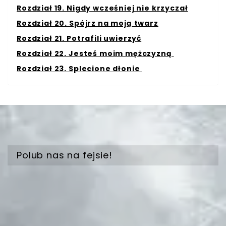
Rozdział 19. Nigdy wcześniej nie krzyczał
Rozdział 20. Spójrz na moją twarz
Rozdział 21. Potrafili uwierzyć
Rozdział 22. Jesteś moim mężczyzną
Rozdział 23. Splecione dłonie
Polub nas na fejsie!