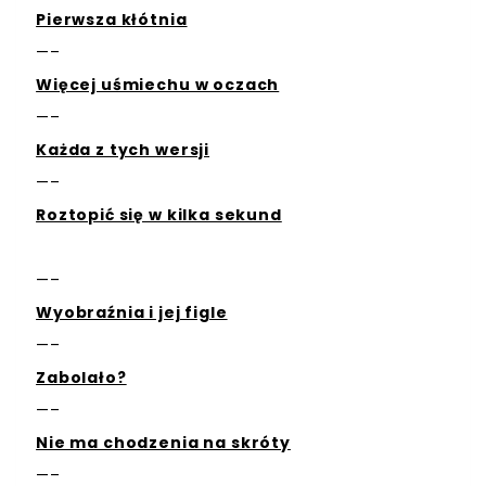
Pierwsza kłótnia
—–
Więcej uśmiechu w oczach
—–
Każda z tych wersji
—–
Roztopić się w kilka sekund
—–
Wyobraźnia i jej figle
—–
Zabolało?
—–
Nie ma chodzenia na skróty
—–