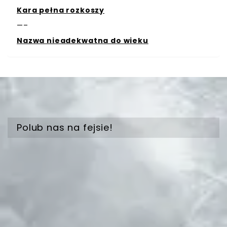
Kara pełna rozkoszy
—–
Nazwa nieadekwatna do wieku
Polub nas na fejsie!