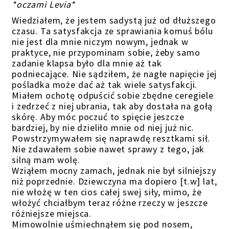
*oczami Levia*
Wiedziałem, że jestem sadystą już od dłuższego
czasu. Ta satysfakcja ze sprawiania komuś bólu
nie jest dla mnie niczym nowym, jednak w
praktyce, nie przypominam sobie, żeby samo
zadanie klapsa było dla mnie aż tak
podniecające. Nie sądziłem, że nagłe napięcie jej
pośladka może dać aż tak wiele satysfakcji.
Miałem ochotę odpuścić sobie zbędne ceregiele
i zedrzeć z niej ubrania, tak aby dostała na gołą
skórę. Aby móc poczuć to spięcie jeszcze
bardziej, by nie dzieliło mnie od niej już nic.
Powstrzymywałem się naprawdę resztkami sił.
Nie zdawałem sobie nawet sprawy z tego, jak
silną mam wolę.
Wziąłem mocny zamach, jednak nie był silniejszy
niż poprzednie. Dziewczyna ma dopiero [t.w] lat,
nie włożę w ten cios całej swej siły, mimo, że
włożyć chciałbym teraz różne rzeczy w jeszcze
różniejsze miejsca.
Mimowolnie uśmiechnąłem się pod nosem,