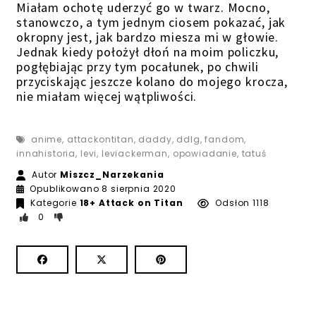
Miałam ochotę uderzyć go w twarz. Mocno,
stanowczo, a tym jednym ciosem pokazać, jak
okropny jest, jak bardzo miesza mi w głowie.
Jednak kiedy położył dłoń na moim policzku,
pogłębiając przy tym pocałunek, po chwili
przyciskając jeszcze kolano do mojego krocza,
nie miałam więcej wątpliwości.
anime
,
attackontitan
,
daddy
,
ddlg
,
fandom
,
innahistoria
,
levi
,
leviackerman
,
opowiadanie
,
tatuś
Autor
Miszcz_Narzekania
Opublikowano
8 sierpnia 2020
Kategorie
18+
Attack on Titan
Odsłon 1118
0