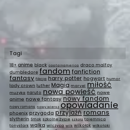
Tagi
anime
18+
black
draco malfoy
captainamerica
fandom
fanfiction
dumbledore
fantasy
harry potter
hogwart
fikcja
humor
miłość
Magia
lady crown
luther
marvel
nowa powieść
nowe
muzyka
naruto
nowy fandom
nowe fantasy
anime
opowiadanie
nowy romans
nowy wiersz
romans
przyjaźń
przygoda
phoenix
slytherin
szkolne życie
tajemnica
Smok
szkoła
walka
wilkołak
tonystark
wilczyca
wilkołaki
wilk