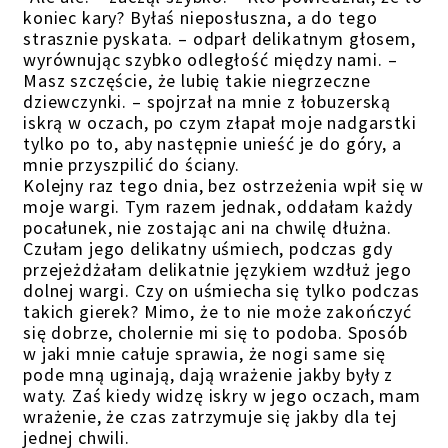
koniec kary? Byłaś nieposłuszna, a do tego
strasznie pyskata. – odparł delikatnym głosem,
wyrównując szybko odległość między nami. –
Masz szczęście, że lubię takie niegrzeczne
dziewczynki. – spojrzał na mnie z łobuzerską
iskrą w oczach, po czym złapał moje nadgarstki
tylko po to, aby następnie unieść je do góry, a
mnie przyszpilić do ściany.
Kolejny raz tego dnia, bez ostrzeżenia wpił się w
moje wargi. Tym razem jednak, oddałam każdy
pocałunek, nie zostając ani na chwilę dłużna.
Czułam jego delikatny uśmiech, podczas gdy
przejeżdżałam delikatnie językiem wzdłuż jego
dolnej wargi. Czy on uśmiecha się tylko podczas
takich gierek? Mimo, że to nie może zakończyć
się dobrze, cholernie mi się to podoba. Sposób
w jaki mnie całuje sprawia, że nogi same się
pode mną uginają, dają wrażenie jakby były z
waty. Zaś kiedy widzę iskry w jego oczach, mam
wrażenie, że czas zatrzymuje się jakby dla tej
jednej chwili.