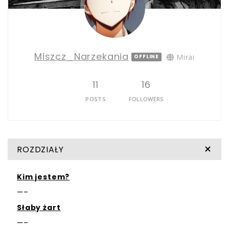
Miszcz_Narzekania
Mirai
OFFLINE
11
16
POSTS
FOLLOWERS
ROZDZIAŁY
Kim jestem?
—–
Słaby żart
—–