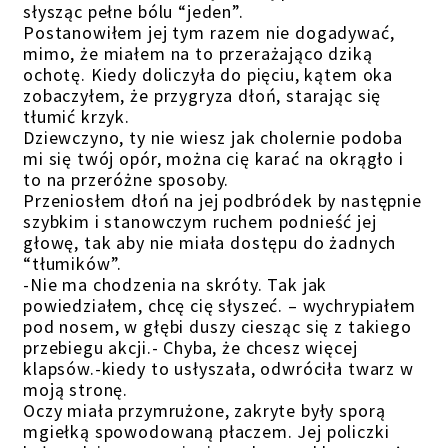
słysząc pełne bólu “jeden”.
Postanowiłem jej tym razem nie dogadywać,
mimo, że miałem na to przerażająco dziką
ochotę. Kiedy doliczyła do pięciu, kątem oka
zobaczyłem, że przygryza dłoń, starając się
tłumić krzyk.
Dziewczyno, ty nie wiesz jak cholernie podoba
mi się twój opór, można cię karać na okrągło i
to na przeróżne sposoby.
Przeniosłem dłoń na jej podbródek by następnie
szybkim i stanowczym ruchem podnieść jej
głowę, tak aby nie miała dostępu do żadnych
“tłumików”.
-Nie ma chodzenia na skróty. Tak jak
powiedziałem, chcę cię słyszeć. – wychrypiałem
pod nosem, w głębi duszy ciesząc się z takiego
przebiegu akcji.- Chyba, że chcesz więcej
klapsów.-kiedy to usłyszała, odwróciła twarz w
moją stronę.
Oczy miała przymrużone, zakryte były sporą
mgiełką spowodowaną płaczem. Jej policzki