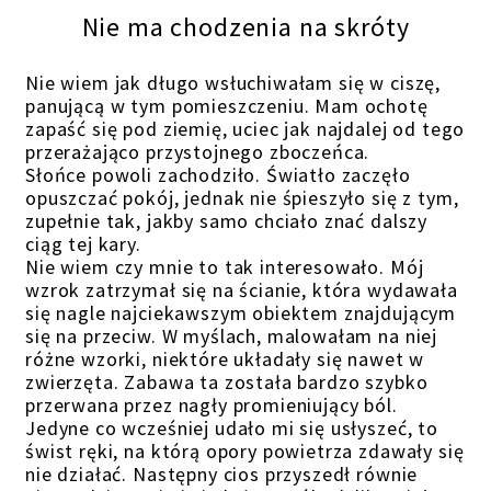
Nie ma chodzenia na skróty
Nie wiem jak długo wsłuchiwałam się w ciszę,
panującą w tym pomieszczeniu. Mam ochotę
zapaść się pod ziemię, uciec jak najdalej od tego
przerażająco przystojnego zboczeńca.
Słońce powoli zachodziło. Światło zaczęło
opuszczać pokój, jednak nie śpieszyło się z tym,
zupełnie tak, jakby samo chciało znać dalszy
ciąg tej kary.
Nie wiem czy mnie to tak interesowało. Mój
wzrok zatrzymał się na ścianie, która wydawała
się nagle najciekawszym obiektem znajdującym
się na przeciw. W myślach, malowałam na niej
różne wzorki, niektóre układały się nawet w
zwierzęta. Zabawa ta została bardzo szybko
przerwana przez nagły promieniujący ból.
Jedyne co wcześniej udało mi się usłyszeć, to
świst ręki, na którą opory powietrza zdawały się
nie działać. Następny cios przyszedł równie