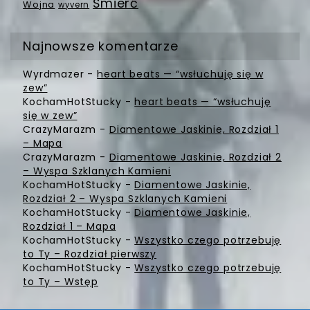
Śmierć
Wojna
wyvern
Najnowsze komentarze
Wyrdmazer
-
heart beats — “wsłuchuję się w
zew”
KochamHotStucky
-
heart beats — “wsłuchuję
się w zew”
CrazyMarazm
-
Diamentowe Jaskinie, Rozdział 1
– Mapa
CrazyMarazm
-
Diamentowe Jaskinie, Rozdział 2
– Wyspa Szklanych Kamieni
KochamHotStucky
-
Diamentowe Jaskinie,
Rozdział 2 – Wyspa Szklanych Kamieni
KochamHotStucky
-
Diamentowe Jaskinie,
Rozdział 1 – Mapa
KochamHotStucky
-
Wszystko czego potrzebuję
to Ty – Rozdział pierwszy
KochamHotStucky
-
Wszystko czego potrzebuję
to Ty – Wstęp