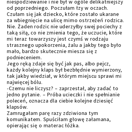
niespodziewanie i nie był w ogóle delikatniejszy
od poprzedniego. Poczułam łzy w oczach.
Czułam się jak dziecko, które zostało ukarane
za wbiegnięcie na ulicę mimo ostrzeżeń rodzica.
Nie. Żaden rodzic nie uderzyłby swej pociechy z
taką siłą, co nie zmienia tego, że uczucie, które
mi teraz towarzyszy jest czymś w rodzaju
strasznego upokorzenia, żalu a jakby tego było
mało, bardzo skutecznie miesza się z
podnieceniem.
Jego ręką zdaje się być jak pas, albo pejcz,
każdy kolejny klaps był bezbłędnie wymierzony,
tak jakby wiedział, w którym miejscu sprawi mi
najwięcej bólu.
-Czemu nie liczysz? – zaprzestał, aby zadać to
jedno pytanie. – Próba ucieczki i nie spełnianie
poleceń, oznacza dla ciebie kolejne dziesięć
klapsów.
Zamrugałam parę razy zdziwiona tym
komunikatem. Spuściłam głowę załamana,
opierając się o materac łóżka.