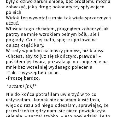
były o dziwo zarumienione, bez problemu można
zobaczyć, jaką drogę pokonały łzy spływające
po nich.
Widok ten wywołał u mnie tak wiele sprzecznych
uczuć.
Właśnie tego chciałem, pragnąłem zobaczyć jak
patrzy na mnie wzrokiem pełnym bólu, ale i
pogardy. Czuć jej ciało, spięte i gotowe na
dalszą część kary.
W tedy wpadłem na lepszy pomysł, niż klapsy.
-Chcesz, aby to już się skończyło, prawda? –
puściłem jej twarz, pozwalając na spojrzenie na
mnie bez wcześniej wydanego polecenia.
-Tak. – wyszeptała cicho.
-Proszę bardzo.
*oczami [t.i.]*
Nie do końca potrafiłam uwierzyć w to co
usłyszałam. Jednak nie chciałam kusić losu,
więc od razu od niego odeszłam, sprawiając, że
przestrzeń między nami się nieco powiększyła.
-Ale ale. – zaczął szybko. – Kto powiedział, że to