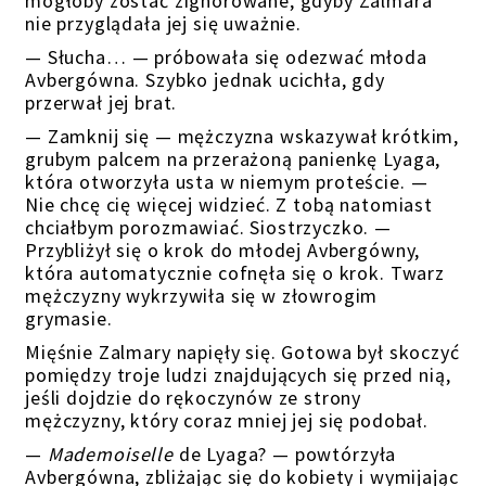
mogłoby zostać zignorowane, gdyby Zalmara
nie przyglądała jej się uważnie.
—
Słucha…
— próbowała się odezwać młoda
Avbergówna. Szybko jednak ucichła, gdy
przerwał
jej brat.
—
Zamknij się
—
mężczyzna wskazywał krótkim,
grubym palcem na przerażoną panienkę Lyaga,
która otworzyła usta w niemym proteście.
—
Nie chcę cię więcej widzieć. Z tobą natomiast
chciałbym porozmawiać. Siostrzyczko.
—
P
rzybliżył się o krok do młodej Avbergówny,
która automatycznie cofnęła się o krok.
Twarz
mężczyzny wykrzywiła się w złowrogim
grymasie.
Mięśnie Zalmary napięły się. Gotowa był skoczyć
pomiędzy troje ludzi znajdujących się przed nią,
jeśli dojdzie do rękoczynów ze strony
mężczyzny, który coraz mniej jej się podobał.
—
Mademoiselle
de Lyaga?
—
powtórzyła
Avbergówna, zbliżając się do kobiety i wymijając