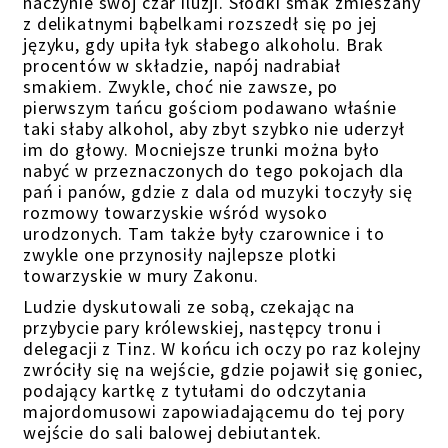
naczynie swój czar iluzji. Słodki smak zmieszany
z delikatnymi bąbelkami rozszedł się po jej
języku, gdy upiła łyk słabego alkoholu. Brak
procentów w składzie, napój nadrabiał
smakiem. Zwykle, choć nie zawsze, po
pierwszym tańcu gościom podawano właśnie
taki słaby alkohol, aby zbyt szybko nie uderzył
im do głowy. Mocniejsze trunki można było
nabyć w przeznaczonych do tego pokojach dla
pań i panów, gdzie z dala od muzyki toczyły się
rozmowy towarzyskie wśród wysoko
urodzonych. Tam także były czarownice i to
zwykle one przynosiły najlepsze plotki
towarzyskie w mury Zakonu.
Ludzie dyskutowali ze sobą,
czekając na
przybycie pary królewskiej, następcy tronu i
delegacji z Tinz. W końcu ich oczy po raz kolejny
zwróciły się na wejście, gdzie pojawił się goniec,
podający kartkę z tytułami do odczytania
majordomusowi zapowiadającemu do tej pory
wejście do sali balowej debiutantek.