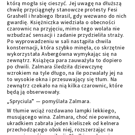
którą mogła się cieszyć.
Jej uwagę na dłuższą
chwilę przyciągnęły stanowcze protesty Fesi
Grashell i hrabiego Ibrasil, gdy wezwano do nich
gwardię. Księżniczka wiedziała o obecności
czarownic na przyjęciu, mimo tego wolała nie
wzbudzać sensacji i zadanie przydzieliła straży.
Po wyprowadzeniu w sali nastąpiła chwila
konsternacji, która szybko minęła, co skrzętnie
wykorzystała Avbergówna wymykając się na
zewnątrz. Książęca para zauważyła to dopiero
po chwili. Zalmara śledziła dziewczynę
wzrokiem na tyle długo, na ile pozwalały jej na
to wysokie okna i przesuwający się tłum. Na
zewnątrz czekało
na nią kilka czarownic, które
będą ją obserwowały.
„Spryciula” — pomyślała Zalmara.
W tłumie
wciąż rozdawano
lampki lekkiego,
musującego wina. Zalmara, choć nie powinna,
ukradkiem zabrała jeden kieliszek od kelnera
przechodzącego obok niej, rozszerzając na