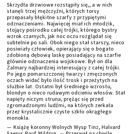
Skrzydła drzwiowe
rozstąpiły się,, a w nich
stanęli trzej mężczyźni, których torsy
przepasały błękitne szarfy z przypiętymi
odznaczeniami. Najwięcej miał ich młodzik,
stojący pośrodku całej trójki, którego bystry
wzrok czarnych, jak noc oczu rozglądał się
subtelnie po
s
ali. Obok niego stał starszy, nieco
posiwiały człowiek, opierający się o bogato
zdobioną dębową laskę posiadający na szarfie
głównie odznaczenia wojskowe. Był on dla
Zalmary najbardziej interesujący z całej trójki.
Po jego pomarszczonej twarzy i zmęczonych
oczach widać było ilość trosk i przeżytych na
służbie lat. Ostatni był średniego wzrostu,
blondyn o nieco rudawym odcieniu włosów. Stał
napięty niczym struna, prężąc się przed
zgromadzonymi ludźmi,
na których zerkała
przez krystalicznie czyste szkło okrągłego
monokla.
—
Książę koronny
Wolnych Wysp Tinz, Halvard
Saerus Rauf Mildrun. — Przerwał na chwilę