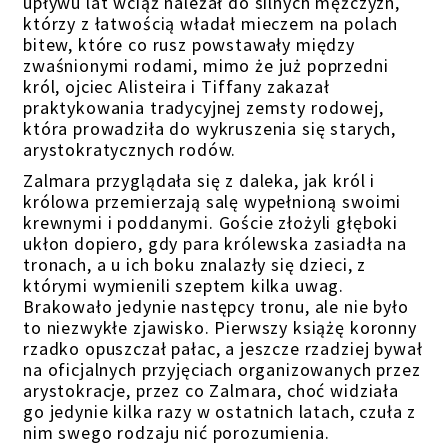
upływu lat wciąż należał do silnych mężczyzn,
którzy z łatwością władał mieczem na polach
bitew, które co rusz powstawały między
zwaśnionymi rodami, mimo że już poprzedni
król, ojciec Alisteira i Tiffany zakazał
praktykowania
tradycyjnej
zemsty rodowej,
która prowadziła do wykruszenia się starych,
arystokratycznych rodów
.
Zalmara przyglądała się z daleka, jak król i
królowa przemierzają salę wypełnioną swoimi
krewnymi i poddanymi.
Goście złożyli
głęboki
ukłon dopiero, gdy
para królewska zasiadła na
tronach, a u ich boku znalazły się dzieci, z
którymi wymienili szeptem kilka uwag.
Brakowało jedynie następcy tronu, ale nie było
to niezwykłe zjawisko. Pierwszy książę koronny
rzadko opuszczał pałac, a jeszcze rzadziej bywał
na oficjalnych przyjęciach organizowanych przez
arystokracje, przez co Zalmara, choć widziała
go jedynie kilka razy w ostatnich latach, czuła z
nim swego rodzaju nić porozumienia.