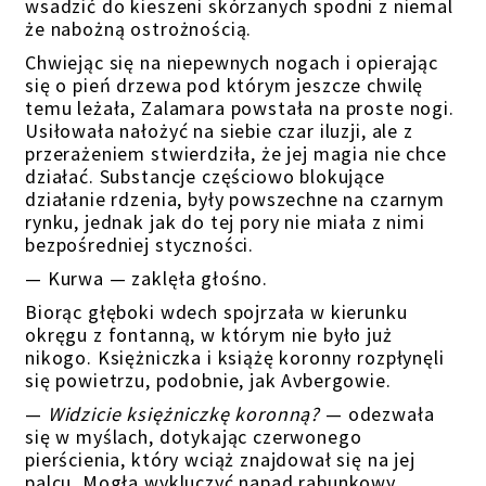
wsadzić do kieszeni
skórzanych spodni
z niemal
że nabożną ostrożnością.
Chwiejąc się na niepewnych nogach i opierając
się o pień drzewa pod którym jeszcze chwilę
temu leżała, Zalamara powstała na proste nogi.
Usiłowała nałożyć na siebie czar iluzji, ale z
przerażeniem stwierdziła, że jej magia nie chce
działać. Substancje częściowo blokujące
działanie rdzenia, były powszechne na czarnym
rynku, jednak jak do tej pory nie miała z nimi
bezpośredniej styczności.
— Kurwa — zaklęła głośno.
Biorąc głęboki wdech spojrzała w kierunku
okręgu z fontanną, w którym nie było już
nikogo. Księżniczka i książę koronny rozpłynęli
się powietrzu, podobnie, jak Avbergowie.
—
Widzicie księżniczkę koronną?
— odezwała
się w myślach, dotykając czerwonego
pierścienia, który wciąż znajdował się na jej
palcu. Mogła wykluczyć napad rabunkowy.