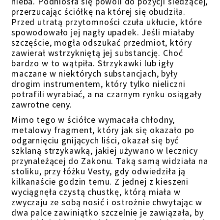
nieba. Podniosła się powoli do pozycji siedzącej,
przerzucając
ściółkę
na któr
ej
się obudziła.
Przed utratą przytomności czuła ukłucie, które
spowodowało jej nagły upadek. Jeśli miałaby
szczęście, mogła odszukać przedmiot, który
zawierał wstrzykniętą jej substancję. Choć
bardzo w to wątpiła. Strzykawki lub igły
maczane w niektórych substancjach, były
drogim instrumentem, który tylko
n
ieliczni
potrafili wyrabiać, a na czarnym rynku osiągały
zawrotne ceny.
Mimo tego w
ściółce
wymacała chłodny,
metalowy fragment, który jak się okazało po
odgarnięciu gnijących liści, okazał się być
szklaną strzykawką, jakiej używano w lecznicy
przynależącej do Zakonu. Taką samą widziała na
stoliku, przy łóżku Vesty, gdy odwiedziła ją
kilkanaście godzin temu.
Z jednej z kieszeni
wyciągnęła czystą chustkę, którą miała w
zwyczaju ze sobą nosić i ostrożnie chwytając w
dwa palce zawiniątko szczelnie je zawiązała, by