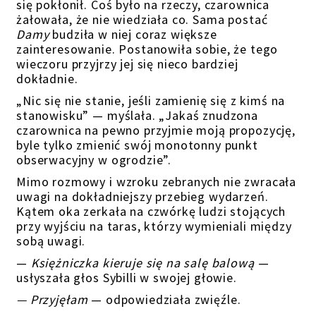
się pokłonił. Coś było na rzeczy,
czarownica
żałowała
, że nie wiedziała co. Sama postać
Damy
budziła w niej coraz większe
zainteresowanie. Postanowiła sobie, że tego
wieczoru przyjrzy jej się nieco bardziej
dokładnie.
„Nic się nie stanie, jeśli zamienię się z kimś na
stanowisku” — myślała. „Jakaś znudzona
czarownica na pewno przyjmie moją propozycję,
byle tylko zmienić swój monotonny punkt
obserwacyjny w ogrodzie”.
Mimo rozmowy i wzroku zebranych nie zwracała
uwagi na dokładniejszy przebieg wydarzeń.
Kątem oka zerkała na czwórkę ludzi stojących
przy wyjściu na taras, którzy wymieniali między
sobą uwagi.
—
Księżniczka kieruje się na salę balową
—
usłyszała głos Sybilli w swojej głowie.
—
Przyjęłam
— odpowiedziała zwięźle.