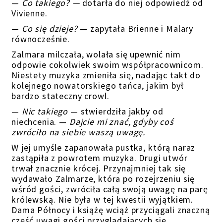
—
Co takiego? —
dotarła do niej odpowiedź od
Vivienne.
—
Co się dzieje?
— zapytała Brienne i Malary
równocześnie.
Zalmara milczała, wolała się upewnić nim
odpowie cokolwiek swoim współpracownicom.
Niestety muzyka zmieniła się, nadając takt do
kolejnego nowatorskiego tańca, jakim był
bardzo stateczny crowl.
—
Nic takiego
— stwierdziła jakby od
niechcenia. —
Dajcie mi znać, gdyby coś
zwróciło na siebie waszą uwagę.
W jej umyśle zapanowała pustka,
którą naraz
zastąpiła z powrotem muzyka. Drugi utwór
trwał znacznie krócej. Przynajmniej tak się
wydawało Zalmarze, która po rozejrzeniu się
wśród gości, zwróciła całą swoją uwagę na parę
królewską. Nie była w tej kwestii wyjątkiem.
Dama Północy i książę
wciąż
przyciągali znaczną
część uwagi gości przyglądających się