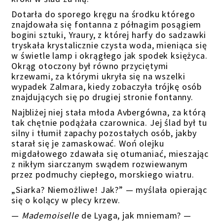
Dotarła do sporego kręgu na środku którego
znajdowała się fontanna z półnagim posągiem
bogini sztuki, Yraury, z której harfy do sadzawki
tryskała krystaliczn
ie czysta
woda,
mieniąca się
w świetle lamp
i okrągłego jak spodek księżyca
.
Okrąg otoczony był równo przyciętymi
krzewami, za którymi ukryła się na wszelki
wypadek Zalmara,
kiedy
zobaczyła trójkę osób
znajdujących się po drugiej stronie fontanny.
Najbliżej niej stała młoda Avbergówna, za którą
tak chętnie
podążała
czarownica. Jej ślad był tu
silny i tłumił zapachy
pozostałych osób
, jakby
starał się
je zamaskować
. Woń olejku
migdałowego zdawała się
otumaniać
, mieszając
z nikłym siarczanym swądem
rozwiewanym
przez podmuchy ciepłego, morskiego wiatru
.
„Siarka? Niemożliwe! Jak?” — myślała opierając
się o kolący
w plecy krzew
.
—
Mademoiselle
de Lyaga, jak mniemam? —