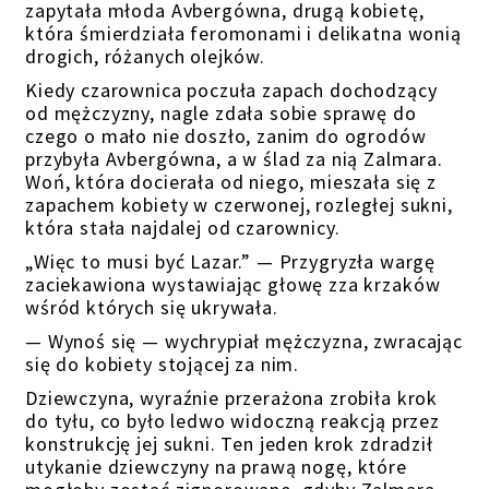
zapytała młoda Avbergówna, drugą kobietę,
która śmierdziała feromonami i delikatna wonią
drogich, różanych olejków.
Kiedy czarownica poczuła zapach dochodzący
od mężczyzny, nagle zdała sobie sprawę do
czego o mało nie doszło, zanim do ogrodów
przybyła Avbergówna, a w ślad za nią Zalmara.
Woń, która docierała od niego, mieszała się z
zapachem kobiety w
czerwonej
, rozległej sukni,
która stała naj
dalej od
czarownicy.
„Więc to musi być Lazar.” —
P
rzygryzła wargę
zaciekawiona wystawiając głowę zza kr
z
aków
wśród których się ukrywała.
— Wynoś się — wychrypiał
mężczyzna
,
zwracając
się do kobiety stojącej za nim.
Dziewczyna, wyraźnie przerażona zrobiła krok
do tyłu, co było ledwo widoczną reakcją przez
konstrukcję jej sukni. Ten jeden krok zdradził
utykanie dziewczyny na prawą nogę,
które