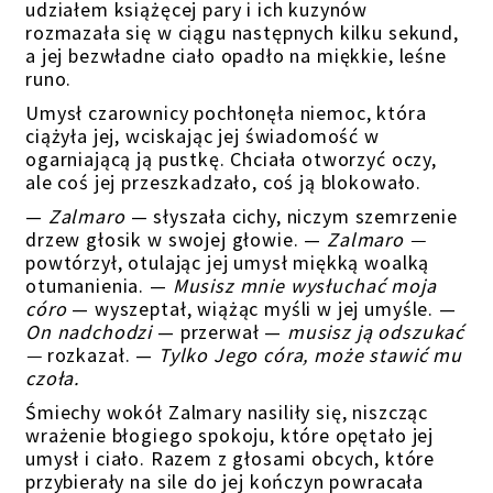
udziałem książęcej pary i ich kuzynów
rozmazała się w ciągu następnych kilku sekund,
a jej bezwładne ciało opadło na miękkie, leśne
runo.
Umysł czarownicy pochłonęła niemoc, która
ciążyła jej, wciskając jej świadomość w
ogarniającą ją pustkę. Chciała otworzyć oczy,
ale coś jej przeszkadzało, coś ją blokowało.
—
Zalmaro
— słyszała cichy, niczym szemrzenie
drzew głosik w swojej głowie. —
Zalmaro —
powtórzył, otulając jej umysł miękką woalką
otumanienia. —
Musisz mnie wysłuchać moja
córo
— wyszeptał, wiążąc myśli w jej umyśle. —
On nadchodzi
— przerwał —
m
usisz ją odszukać
—
rozkazał. —
Tylko Jego córa, może stawić mu
czoła.
Śmiechy wokół Zalmary nasiliły się, niszcząc
wrażenie błogiego spokoju, które opętało jej
umysł
i ciało
. Razem z głosami obcych, które
przybierały na sile do jej kończyn powracała