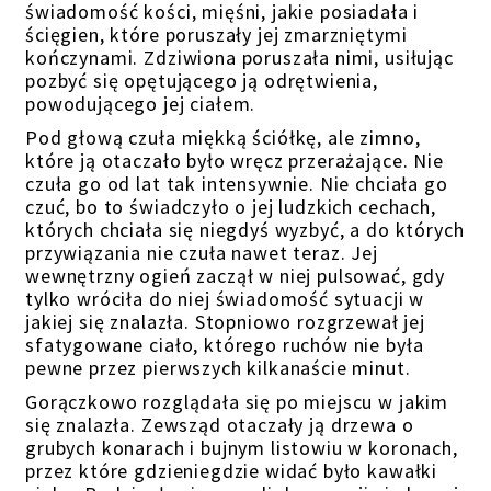
świadomość kości, mięśni, jakie posiadała i
ścięgien, które poruszały jej zmarzniętymi
kończynami. Zdziwiona poruszała nimi, usiłując
pozbyć się opętującego ją odrętwienia,
powodującego jej ciałem.
Pod głową czuła miękką ściółkę, ale zimno,
które ją otaczało było wręcz przerażające. Nie
czuła go od lat tak intensywnie. Nie chciała go
czuć, bo to świadczyło o jej ludzkich cechach,
których chciała się niegdyś wyzbyć, a do których
przywiązania nie czuła nawet teraz. Jej
wewnętrzny ogień zaczął w niej pulsować, gdy
tylko wróciła do niej świadomość sytuacji w
jakiej się znalazła. Stopniowo rozgrzewał jej
sfatygowane ciało, którego ruchów nie była
pewne przez pierwszych kilkanaście minut.
Gorączkowo rozglądała się po miejscu w jakim
się znalazła. Zewsz
ą
d otaczały ją drzewa o
grubych konarach i bujnym listowiu w koronach,
przez które gdzieniegdzie widać było kawałki