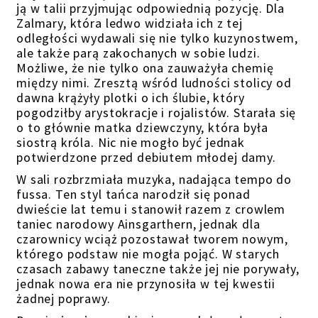
ją w talii przyjmując odpowiednią pozycję. Dla
Zalmary, która ledwo widziała ich z tej
odległości wydawali się nie tylko kuzynostwem,
ale także parą zakochanych w sobie ludzi.
Możliwe, że nie tylko ona zauważyła chemię
między
nimi
. Zresztą wśród ludności stolicy od
dawna krążyły plotki o ich ślubie, który
pogodziłby arystokracje i rojalistów.
Starała się
o to głównie matka dziewczyny, która była
siostrą króla. N
ic nie mogło być jednak
potwierdzone przed debiutem
młodej damy.
W sali rozbrzmiała muzyka, nadająca tempo do
fussa. Ten styl tańca narodził się ponad
dwieście lat temu i stanowił razem z crowlem
taniec narodowy Ainsgarthern, jednak dla
czarownicy wciąż pozostawał tworem nowym,
którego podstaw nie mogła pojąć. W starych
czasach
zabawy taneczne
także jej nie porywały,
jednak nowa era nie przynosiła w tej kwestii
żadnej poprawy.