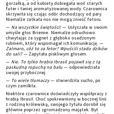
gorzałką, a od kobiety dobiegała woń starych
futer i taniej aromatyzowanej wody. Czarownica
skrzywiła się czując odór dochodzący od pary.
Niemalże zatkała nos nie mogą znieść fetoru.
—
Na wszystkie świętości!
— Usłyszała w swoim
umyśle głos Brienne. Niemalże odruchowo
chwytając za sygnet z głęboko osadzonym
rubinem, który wspomagał ich komunikację. —
Zalmaro, cóż to za fetor? Wpuścili stado dzików
do sali?
— Zapytała piskliwym głosem.
—
Nie. To tylko hrabia Ibrasil pojawił się z tą
paskudną ropuchą na balu
— odpowiedziała
swojej przybocznej.
—
To wiele tłumaczy
— stwierdziła sucho, po
czym zamilkła.
Niektóre czarownice doświadczyły współpracy z
hrabią Ibrasil. Choć spokrewniony w bocznej linii
z rodziną królewską, swojego tytułu dorobił się
głównie poprzez zgromadzony majątek. Był