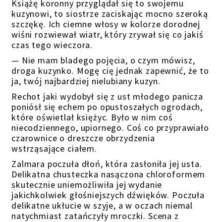
K
siążę koronny przyglądał się to swojemu
kuzynowi, to siostrze zaciskając mocno szeroką
szczękę. Ich ciemne włosy w kolorze dorodnej
wiśni rozwiewał wiatr, który zrywał się co jakiś
czas tego wieczora.
—
Nie mam bladego pojęcia, o czym mówisz,
droga kuzynko. Mogę cię jednak zapewnić, że to
ja, twój najbardziej nielubiany kuzyn.
Rechot jaki wydobył się z ust młodego panicza
poniósł się echem po opustoszałych ogrodach,
które oświetlał księżyc. Było w nim coś
niecodziennego, upiornego. Coś co przyprawiało
czarownice o dreszcze
obrzydzenia
wstrząsające ciałem.
Zalmara poczuła dłoń, która zasłoniła jej usta.
Delikatna
chusteczka nasączona chloroformem
skutecznie uniemożliwiła jej wydanie
jakichkolwiek głośniejszych dźwięków. Poczuła
delikatne ukłucie
w szyje
, a w oczach niemal
natychmiast zatańczyły mroczki. Scena z