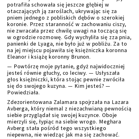
potrafiła schowała się jeszcze głębiej w
otaczających ją zaroślach, ukrywając się za
pniem jednego z pobliskich dębów
o szerokiej
koronie
. Przez staranność w zachowaniu ciszy,
nie zwracała przez chwilę uwagi na toczącą się
w ogrodzie rozmowę. Gdy wychyliła się zza pnia,
panienki de Lyaga, nie było już w pobliżu. Za to
na jej miejscu pojawiła się księżniczka koronna
Eleanor i książę koronny Brunon.
—
Powtórzę moje pytanie, gdyż najwidoczniej
jesteś równie głuchy, co
leciwy.
— Usłyszała
głos księżniczki, która stojąc pewnie zwróciła
się do swojego kuzyna.
—
K
im jesteś?
—
Powiedziała.
Zdezorientowana Zalamara spojrzała na Lazara
Avberga, który niemal z niezachwianą pewnością
siebie przyglądał się swojej kuzynce. Oboje
mierzyli się, łypiąc na siebie wrogo. Meghara
Avber
g
stała pośród tego wszystkiego
niepewna,
nie wiedząc jak ma się zachować.