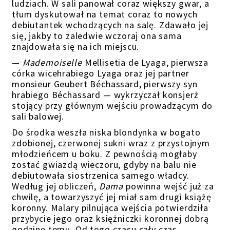
ludziach. W sali panował coraz większy gwar, a
tłum dyskutował na temat coraz to nowych
debiutantek wchodzących na salę. Zdawało jej
się, jakby to zaledwie wczoraj ona sama
znajdowała się na ich miejscu.
—
Mademoiselle
Mellisetia de Lyaga, pierwsza
córka wicehrabiego Lyaga oraz jej partner
monsieur Geubert Béchassard, pierwszy syn
hrabiego Béchassard — wykrzyczał konsjerż
stojący przy głównym wejściu prowadzącym do
sali balowej.
Do środka weszła niska blondynka w bogato
zdobionej, czerwonej sukni wraz z przystojnym
młodzieńcem u boku. Z pewnością mogłaby
zostać gwiazdą wieczoru, gdyby na balu nie
debiutowała siostrzenica samego władcy.
Według jej obliczeń,
D
ama
powinna wejść już za
chwilę, a towarzyszyć jej miał sam drugi książę
koronny. Malary pilnująca wejścia potwierdziła
przybycie jego oraz księżniczki koronnej dobrą
godzinę temu. Od tego czasu cały czas