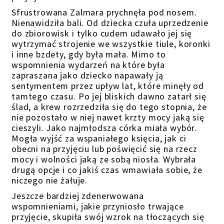
Sfrustrowana Zalmara prychnęła pod nosem.
Nienawidziła bali. Od dziecka czuła uprzedzenie
do zbiorowisk i tylko cudem udawało jej się
wytrzymać strojenie we wszystkie tiule, koronki
i inne bzdety, gdy była mała. Mimo to
wspomnienia wydarzeń na które była
zapraszana jako dziecko napawały ją
sentymentem przez upływ lat, które minęły od
tamtego czasu. Po jej bliskich dawno zatarł się
ślad, a krew rozrzedziła się do tego stopnia, że
nie pozostało w niej nawet krzty mocy jaką się
cieszyli. Jako najmłodsza córka miała wybór.
Mogła wyjść za wspaniałego księcia, jak ci
obecni na przyjęciu lub poświęcić się na rzecz
mocy i wolności jaką ze sobą niosła. Wybrała
drugą opcje i co jakiś czas wmawiała sobie, że
niczego nie żałuje.
Jeszcze bardziej zdenerwowana
wspomnieniami, jakie przyniosło trwające
przyjęcie, skupiła swój wzrok na tłoczących się