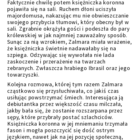
Faktycznie chwilę potem księżniczka koronna
pojawiła się na sali. Ruchem dłoni uciszyła
majordomusa, nakazując mu nie obwieszczanie
swojego przybycia tłumowi, który obecny był w
sali. Zgrabnie okrążyła gości i podeszła do pary
królewskiej w jak najmniej zauważalny sposób.
Sunąc za nią wzrokiem, Zalmara miała wrażenie,
że księżniczka świetnie nadawałaby się na
szpiega. Odzywając się wywołała nie lada
zaskoczenie i przerażenie na twarzach
zebranych. Zwłaszcza hrabiego Ibrasil oraz jego
towarzyszki.
Kolejna rozmowa, której tym razem Zalmara
cząstkowo się przysłuchiwała, co jakiś czas
usiłując powstrzymać śmiech. Interesująca ją
debiutantka przez większość czasu milczała,
jakby bała się, że zostanie rozszarpana przez
sępy, które przybrały posta
ć
szlachciców.
Księżniczka koronna w jej mniemaniu trzymała
fason i mogła poszczycić się dość ostrym
językiem, nawet jak na jej pozycję społeczną,