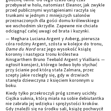
przebywał w holu, natomiast Eleanor, jak zwykle
przed publicznymi wystąpieniami raczyła się
trunkami w jednym z mniejszych salonów
przeznaczonych dla gości domu królewskiego
we wschodnim skrzydle. Zapewne nie chciała
odciągnąć całej uwagi od brata i kuzynki.
— Meghara Luciana Argent y Avberg, pierwsza
córa rodziny Argent, szósta w kolejce do tronu,
Dame du Nord
oraz jego wysokość książę
koronny i następca tronu królestwa
Ainsgarthern Bruno Teebald Argent y Vialliaris —
ogłosił konsjerż, którego ledwo było słychać
przy ścianie pod którą stała Zalmara, przez
szepty jakie rozległy się, gdy w drzwiach
stanęła dziewczyna z księciem koronnym u
boku.
Kiedy tylko przekroczyli próg szmery ucichły.
Ciężka suknia, którą miała na sobie debiutantka
nie zabrała jej wdzięku i sprężystości kroków.
Gdy znaleźli się na środku sali, książę pochwycił