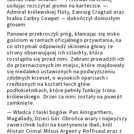
usiłując rozczytać pismo na karteczce. —
Admirał królewskiej floty, Eanraig Cragtail
oraz
hrabia Carbry Cowper — dokończył
doniosłym
głosem
.
Panowie przekroczyli próg, kłaniając się nisko
gościom w ramach oficjalnego przywitania,
na
co otrzymali odpowiedź skinienia głowy ze
strony obserwującej ich szlachty, która
rozstąpiła się przed nimi.
Zebrani prowadzili ich
do
przeznaczonych im
miejsc,
które znajdowały
się niedaleko
ustawionych na podwyższeniu
zdobnych krzeseł, o wysokich oparciach i
rzeźbionych na kształt lwich głów
podłokietnikach, które pełniły funkcję tronu
królewskiego. Drzwi za nimi zostały
na powrót
zamknięte.
— Władca z łaski bogów. Pan Ainsgarthern,
Magallady, Dzieci Gór. Obrońca wiary i najwyższy
zwierzchnik ludzi na kontynencie Iball, król
Alistair Crimal Milsus Argent
y Roffiseul oraz z