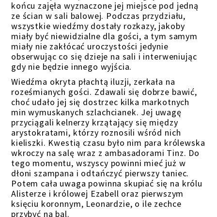
końcu zajęła wyznaczone jej miejsce pod jedną
ze ścian w sali balowej. Podczas przydziału,
wszystkie wiedźmy dostały rozkazy, jakoby
miały być niewidzialne dla gości, a tym samym
miały nie zakłócać uroczystości jedynie
obserwując co się dzieje na sali i interweniując
gdy nie będzie innego wyjścia.
Wiedźma okryta płachtą iluzji, zerkała na
roześmianych gości. Zdawali się dobrze bawić,
choć udało jej się dostrzec kilka markotnych
min wymuskanych szlachcianek.
Jej uwagę
przyciąg
ali kelnerzy krzątający się między
arystokratami, którzy roznosili wśród nich
kieliszki. Kwestią czasu było nim para królewska
wkroczy na salę wraz z ambasadorami Tinz. Do
tego momentu, wszyscy powinni mieć już w
dłoni szampana i odtańczyć pierwszy taniec.
Potem cała uwaga powinna skupiać się na królu
Alisterze
i królowej Ezabell
oraz pierwszym
księciu koronnym, Leonard
zie,
o ile zechce
przybyć na bal
.