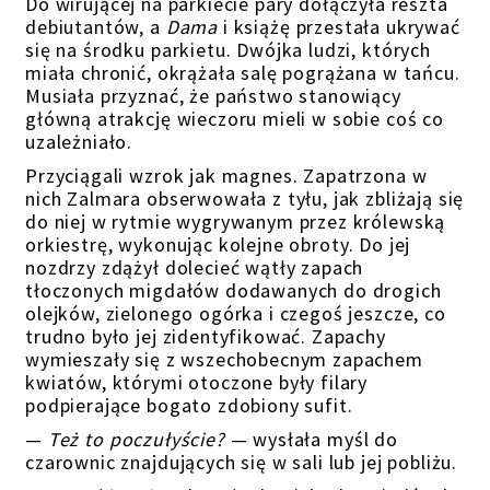
Do
wirującej na parkiecie
pary dołączyła reszta
debiutantów, a
Dama
i książę
przestała ukrywać
się na środku parkietu. Dwójka ludzi, których
miała chronić, okrążała salę pogrążana w tańcu.
Musiała przyznać, że państwo stanowiący
główną atrakcję wieczoru mieli w sobie coś co
uzależniało.
Przyciągali wzrok jak magnes. Zapatrzona w
nich Zalmara obserwowała z tyłu, jak zbliżają się
do niej w rytmie wygrywanym przez królewską
orkiestrę,
wykonując kolejne obroty. Do jej
nozdrzy zdążył dolecieć wątły zapach
tłoczonych migdałów dodawanych do drogich
olejków, zielonego ogórka i czegoś jeszcze, co
trudno było jej zidentyfikować. Zapachy
wymieszały się z wszechobecnym zapachem
kwiatów, którymi otoczone były filary
podpierające bogato zdobiony sufit.
—
Też to poczułyście?
— wysłała
myśl
do
czarownic znajdujących się w sali lub jej pobliżu.