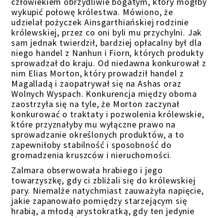
człowiekiem obrzydliwie bogatym, który mógłby
wykupić połowę królestwa. Mówiono, że
udzielał pożyczek Ainsgarthiańskiej rodzinie
królewskiej, przez co oni byli mu przychylni. Jak
sam jednak twierdził, bardziej opłacalny był dla
niego handel z Nanhun i Fiorn, których produkty
sprowadzał do kraju. Od niedawna konkurował z
nim Elias Morton, który prowadził handel z
Magalladą i zaopatrywał się na Ashas oraz
Woln
ych
Wysp
ach
.
Konkurencja między oboma
zaostrzyła się na tyle, że Morton zaczynał
konkurować o traktaty i pozwolenia królewskie,
które
przyznałyby
mu wyłączne prawo na
sprowadzanie
określonych
produktów, a to
zapewniłoby stabilność i sposobność do
gromadzenia
kruszców i nieruchomości.
Zalmara obserwowała hrabiego i jego
towarzyszkę, gdy ci zbliżali się do królewskiej
pary. Niemalże natychmiast zauważyła napięcie,
jakie zapanowało pomiędzy starzejącym się
hrabią, a młodą arystokratką, gdy ten jedynie