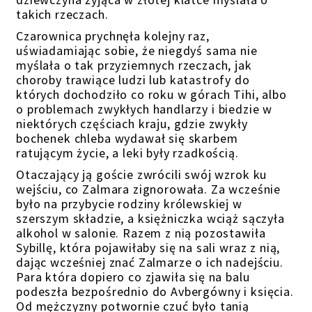
takich rzeczach.
Czarownica prychnęła
kolejny raz,
uświadamiając sobie, że niegdyś sama nie
myślała o tak przyziemnych rzeczach, jak
choroby trawiące ludzi lub katastrofy do
których dochodziło co roku w górach Tihi, albo
o problemach zwykłych handlarzy i biedzie w
niektórych częściach kraju, gdzie zwykły
bochenek chleba wydawał się skarbem
ratującym życie,
a leki były rzadkością.
Otaczający ją goście zwrócili swój wzrok ku
wejściu, co Zalmara zignorowała. Za wcześnie
było na przybycie rodziny królewskiej w
szerszym składzie, a księżniczka wciąż sączyła
alkohol w salonie. Razem z nią pozostawiła
Sybillę, która pojawiłaby się na sali wraz z nią,
dając wcześniej znać Zalmarze o ich nadejściu.
Para która dopiero co zjawiła się na balu
podeszła bezpośrednio do Avbergówny i księcia.
Od mężczyzny potwornie czuć było tanią