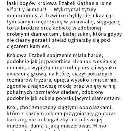
łaski bogów królowa Ezabell Gathaeia Isine
Vifort y Sumeur!
— Wykrzyczał tytuły
majordomus, a drzwi rozchyliły się, ukazując
tym samym mężczyznę w posiwiałej, sięgającej
torsu brodzie oraz kobietę w zdobionej
drobnymi diamentami,
białej
sukni, która gdyby
nie ciasny gorset i stelaż uginałaby się pod
ciężarem
kamieni
.
Królowa Ezabell spojrzenie miała harde,
podobnie jak jej pasierbica Eleanor. Nosiła się
dumnie, z wypiętą do przodu piersią i wysoko
uniesioną głową, na której ciążył pokaźnych
rozmiarów fryzura, upięta wysoko i misternie,
zgodnie z najnowszą modą oraz wpięty w nią
pokaźnych rozmiarów diadem, zdobiony
podobnie jak suknia połyskującymi diamentami.
Król, choć zmęczony ciągłym
i
obowiązkami,
które z każdym rokiem przygniatały go coraz
bardziej, nie odbiegał zbytnio od swojej
małżonki
dumą z jaką maszerował. Mimo