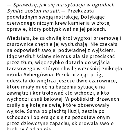
—
Sprawdzę, jak się ma sytuacja w ogrodach.
Sybillo zostań na sali.
—
P
rzekazała
podwładnym swoją instrukcję, Dotykając
czerwonego niczym krew kamienia w złotej
oprawie, który pobłyskiwał na jej palcach.
Wiedziała, że za chwilę król wygłosi przemowę i
czarownice chętnie jej wysłuchają.
Nie czekała
na odpowiedź swojej podwładnej z wyjściem.
Idąc wzdłuż ściany nie musiała się przeciskać
przez tłum, więc szybko dotarła do wyjścia
tarasowego w którym chwilę wcześniej zniknęła
młoda Avbergówna. Przekraczając próg,
odesłała do wnętrza jeszcze dwie czarownice,
które miały mieć na baczeniu sytuacje na
zewnątrz i kontrolować kto wchodzi, a kto
wychodzi
z sali balowej
. W pobliskich drzewach
czaiły się kolejne dwie,
które obserwowały
wyjście
. Sama po płachtą iluzji, zeszła po
schodach i opierając się na pozostawionym
przez dziewczynę zapachu, skierowała swoje
kroki w ślad za nią.