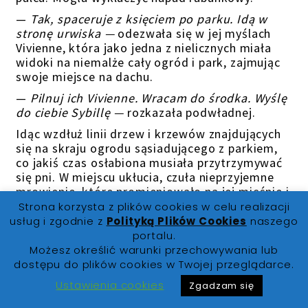
—
Tak, spaceruje z księciem po parku. Idą w
stronę urwiska —
odezwała się w jej myślach
Vivienne, która jako jedna z nielicznych miała
widoki na niemalże cały ogród i park, zajmując
swoje miejsce na dachu.
—
Pilnuj
ich
Vivienne. Wracam do środka.
Wyślę
do ciebie Sybillę
—
rozkazała podwładnej.
Idąc wzdłuż linii drzew i krzewów znajdujących
się na skraju ogrodu sąsiadującego z parkiem,
co jakiś czas osłabiona musiała przytrzymywać
się pni. W miejscu ukłucia, czuła nieprzyjemne
mrowienie, które promieniowało na jej mięśnie i
kościec. Wiedziała, że musi dotrzeć do sali
Strona korzysta z plików cookies w celu realizacji
balowej.
usług i zgodnie z
Polityką Plików Cookies
naszego
portalu.
„Co jeśli ktoś czyha na gości? Jestem
Możesz określić warunki przechowywania lub
odpowiedzialna za ochronę balu, nie mogę
dostępu do plików cookies w Twojej przeglądarce.
zwieść” — myślała
pokonując kolejne metry z
trudnością.
Ustawienia cookies
Zgadzam się
Z ulgą odetchnęła dopiero, gdy znalazła się w