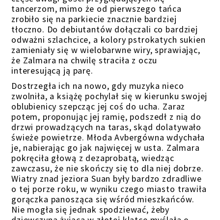
tancerzom, mimo że od pierwszego tańca
zrobiło się na parkiecie znacznie bardziej
tłoczno.
Do debiutantów dołączali co bardziej
odważni szlachcice, a kolory pstrokatych sukien
zamieniały się w wielobarwne wiry, sprawiając,
że Zalmara na chwilę straciła z oczu
interesującą ją parę.
Dostrzegła ich na nowo, gdy muzyka nieco
zwolniła, a książę pochylał się w kierunku swojej
oblubienicy szepcząc jej coś do ucha. Zaraz
potem, proponując jej ramię, podszedł z nią do
drzwi prowadzących na taras, skąd dolatywało
świeże powietrze. Młoda Avbergówna wdychała
je, nabierając go jak najwięcej w usta. Zalmara
pokręciła głową z dezaprobatą, wiedząc
zawczasu, że nie skończy się to dla niej dobrze.
Wiatry znad jeziora Suan były bardzo zdradliwe
o tej porze roku, w wyniku czego miasto trawiła
gorączka panosząca się wśród mieszkańców.
Nie mogła się jednak spodziewać, żeby
dziewczyna żyjąca w złotej klatce myślała o