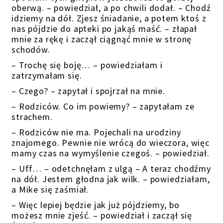
oberwą. – powiedział, a po chwili dodał. – Chodź
idziemy na dół. Zjesz śniadanie, a potem ktoś z
nas pójdzie do apteki po jakąś maść. – złapał
mnie za rękę i zaczął ciągnąć mnie w stronę
schodów.
– Trochę się boję… – powiedziałam i
zatrzymałam się.
– Czego? – zapytał i spojrzał na mnie.
– Rodziców. Co im powiemy? – zapytałam ze
strachem.
– Rodziców nie ma. Pojechali na urodziny
znajomego. Pewnie nie wrócą do wieczora, więc
mamy czas na wymyślenie czegoś. – powiedział.
– Uff… – odetchnęłam z ulgą – A teraz chodźmy
na dół. Jestem głodna jak wilk. – powiedziałam,
a Mike się zaśmiał.
– Więc lepiej będzie jak już pójdziemy, bo
możesz mnie zjeść. – powiedział i zaczął się