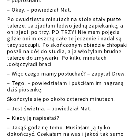
– poprosiłam.
– Okey. – powiedział Mat.
Po dwudziestu minutach na stole stały puste
talerze. Ja zjadłam ledwo jedną zapiekankę, a
oni zjedli po trzy. PO TRZY! Nie mam pojęcia
gdzie oni mieszczą całe te jedzenie i nadal są
tacy szczupli. Po skończonym obiedzie chłopaki
poszli na dół do studia, a ja włożyłam brudne
talerze do zmywarki. Po kilku minutach
.dołączyładi braci.
– Więc czego mamy posłuchać? – zapytał Drew.
– Tego. – powiedziałam i puściłam im nagraną
dziś piosenkę.
Skończyła się po około czterech minutach.
– Jest świetna. – powiedział Mat.
– Kiedy ją napisałaś?
– Jakąś godzinę temu. Musiałam ją tylko
dokończyć. Czekałam na was i jakoś tak samo