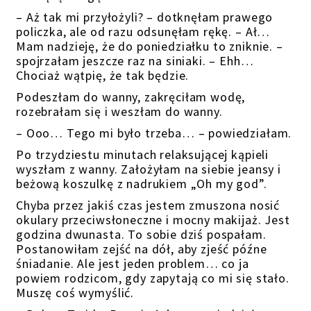
– Aż tak mi przyłożyli? – dotknęłam prawego
policzka, ale od razu odsunęłam rękę. – Ał…
Mam nadzieję, że do poniedziałku to zniknie. –
spojrzałam jeszcze raz na siniaki. – Ehh…
Chociaż wątpię, że tak będzie.
Podeszłam do wanny, zakręciłam wodę,
rozebrałam się i weszłam do wanny.
– Ooo… Tego mi było trzeba… – powiedziałam.
Po trzydziestu minutach relaksującej kąpieli
wyszłam z wanny. Założyłam na siebie jeansy i
beżową koszulkę z nadrukiem „Oh my god”.
Chyba przez jakiś czas jestem zmuszona nosić
okulary przeciwsłoneczne i mocny makijaż. Jest
godzina dwunasta. To sobie dziś pospałam.
Postanowiłam zejść na dół, aby zjeść późne
śniadanie. Ale jest jeden problem… co ja
powiem rodzicom, gdy zapytają co mi się stało.
Muszę coś wymyślić.