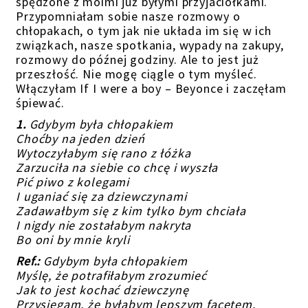
spędzone z moimi już byłymi przyjaciółkami.
Przypomniałam sobie nasze rozmowy o
chłopakach, o tym jak nie układa im się w ich
związkach, nasze spotkania, wypady na zakupy,
rozmowy do późnej godziny. Ale to jest już
przeszłość. Nie mogę ciągle o tym myśleć.
Włączyłam If I were a boy – Beyonce i zaczęłam
śpiewać.
1.
Gdybym była chłopakiem
Choćby na jeden dzień
Wytoczyłabym się rano z łóżka
Zarzuciła na siebie co chcę i wyszła
Pić piwo z kolegami
I uganiać się za dziewczynami
Zadawałbym się z kim tylko bym chciała
I nigdy nie zostałabym nakryta
Bo oni by mnie kryli
Ref.:
Gdybym była chłopakiem
Myślę, że potrafiłabym zrozumieć
Jak to jest kochać dziewczynę
Przysięgam, że byłabym lepszym facetem.