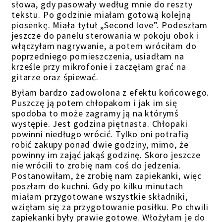
słowa, gdy pasowały według mnie do reszty
tekstu. Po godzinie miałam gotową kolejną
piosenkę. Miała tytuł „Second love”. Podeszłam
jeszcze do panelu sterowania w pokoju obok i
włączyłam nagrywanie, a potem wróciłam do
poprzedniego pomieszczenia, usiadłam na
krześle przy mikrofonie i zaczęłam grać na
gitarze oraz śpiewać.
Byłam bardzo zadowolona z efektu końcowego.
Puszczę ją potem chłopakom i jak im się
spodoba to może zagramy ją na którymś
występie. Jest godzina piętnasta. Chłopaki
powinni niedługo wrócić. Tylko oni potrafią
robić zakupy ponad dwie godziny, mimo, że
powinny im zająć jakąś godzinę. Skoro jeszcze
nie wrócili to zrobię nam coś do jedzenia.
Postanowiłam, że zrobię nam zapiekanki, więc
poszłam do kuchni. Gdy po kilku minutach
miałam przygotowane wszystkie składniki,
wzięłam się za przygotowanie posiłku. Po chwili
zapiekanki były prawie gotowe. Włożyłam je do