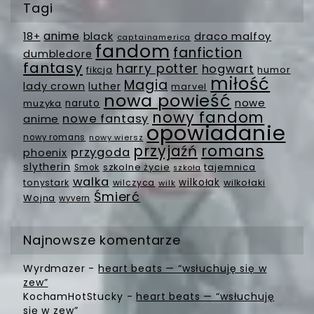
Tagi
anime
18+
black
draco malfoy
captainamerica
fandom
fanfiction
dumbledore
fantasy
harry potter
hogwart
fikcja
humor
miłość
Magia
lady crown
luther
marvel
nowa powieść
nowe
muzyka
naruto
nowy fandom
nowe fantasy
anime
opowiadanie
nowy romans
nowy wiersz
romans
przyjaźń
przygoda
phoenix
slytherin
szkolne życie
tajemnica
Smok
szkoła
walka
wilkołak
tonystark
wilczyca
wilkołaki
wilk
Śmierć
Wojna
wyvern
Najnowsze komentarze
Wyrdmazer
-
heart beats — “wsłuchuję się w
zew”
KochamHotStucky
-
heart beats — “wsłuchuję
się w zew”