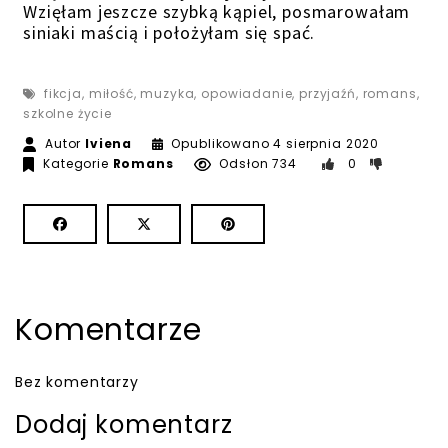
Wzięłam jeszcze szybką kąpiel, posmarowałam
siniaki maścią i położyłam się spać.
fikcja
,
miłość
,
muzyka
,
opowiadanie
,
przyjaźń
,
romans
,
szkolne życie
Autor
Iviena
Opublikowano
4 sierpnia 2020
Kategorie
Romans
Odsłon 734
0
Komentarze
Bez komentarzy
Dodaj komentarz