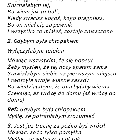
Słuchałabym jej,
Bo wiem jak to boli,
Kiedy stracisz kogoś, kogo pragniesz,
Bo on miał cię za pewnik
I wszystko co miałeś, zostaje zniszczone
2
. Gdybym była chłopakiem
Wyłączyłabym telefon
Mówiąc wszystkim, że się popsuł
Żeby myśleli, że tej nocy spałam sama
Stawiałabym siebie na pierwszym miejscu
I tworzyła swoje własne zasady
Bo wiedziałabym, że ona byłaby wierna
Czekając, aż wrócę do domu (aż wrócę do
domu)
Ref.:
Gdybym była chłopakiem
Myślę, że potrafiłabym zrozumieć
3.
Jest już trochę za późno byś wrócił
Mówiąc, że to tylko pomyłka
Myśląc, że wybaczę ci ot tak