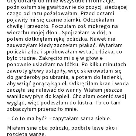
Gdy dotarły do mnie wszystkie informacje,
podniosłam się gwałtownie do pozycji siedzącej
czego od razu pożałowałam. Przed oczami
pojawiły mi się czarne plamki. Odczekałam
chwilę i przeszło. Poczułam coś mokrego na
wierzchu mojej dłoni. Spojrzałam w dół, a
potem dotknęłam ręką policzka. Nawet nie
zauważyłam kiedy zaczęłam płakać. Wytarłam
policzki z łez i spróbowałam wstać z łóżka, co
było trudne. Zakręciło mi się w głowie i
ponownie usiadłam na łóżku. Po kilku minutach
zawroty głowy ustąpiły, więc skierowałam się
do garderoby po ubrania, a potem do łazienki,
aby wziąć gorącą kąpiel. Odkręciłam kran i woda
zaczęła się nalewać do wanny. Wlałam jeszcze
waniliowy płyn do kąpieli. Chciałam ocenić swój
wygląd, więc podeszłam do lustra. To co tam
zobaczyłam przeraziło mnie.
– Co to ma być? – zapytałam sama siebie.
Miałam sine oba policzki, podbite lewe oko i
rozciętą wargę.