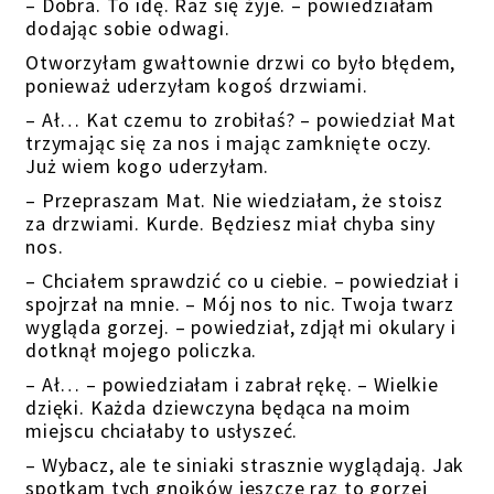
– Dobra. To idę. Raz się żyje. – powiedziałam
dodając sobie odwagi.
Otworzyłam gwałtownie drzwi co było błędem,
ponieważ uderzyłam kogoś drzwiami.
– Ał… Kat czemu to zrobiłaś? – powiedział Mat
trzymając się za nos i mając zamknięte oczy.
Już wiem kogo uderzyłam.
– Przepraszam Mat. Nie wiedziałam, że stoisz
za drzwiami. Kurde. Będziesz miał chyba siny
nos.
– Chciałem sprawdzić co u ciebie. – powiedział i
spojrzał na mnie. – Mój nos to nic. Twoja twarz
wygląda gorzej. – powiedział, zdjął mi okulary i
dotknął mojego policzka.
– Ał… – powiedziałam i zabrał rękę. – Wielkie
dzięki. Każda dziewczyna będąca na moim
miejscu chciałaby to usłyszeć.
– Wybacz, ale te siniaki strasznie wyglądają. Jak
spotkam tych gnojków jeszcze raz to gorzej