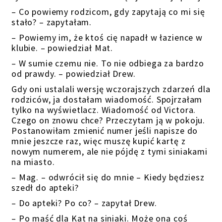
– Co powiemy rodzicom, gdy zapytają co mi się
stało? – zapytałam.
– Powiemy im, że ktoś cię napadł w łazience w
klubie. – powiedział Mat.
– W sumie czemu nie. To nie odbiega za bardzo
od prawdy. – powiedział Drew.
Gdy oni ustalali wersję wczorajszych zdarzeń dla
rodziców, ja dostałam wiadomość. Spojrzałam
tylko na wyświetlacz. Wiadomość od Victora.
Czego on znowu chce? Przeczytam ją w pokoju.
Postanowiłam zmienić numer jeśli napisze do
mnie jeszcze raz, więc muszę kupić kartę z
nowym numerem, ale nie pójdę z tymi siniakami
na miasto.
– Mag. – odwrócił się do mnie – Kiedy będziesz
szedł do apteki?
– Do apteki? Po co? – zapytał Drew.
– Po maść dla Kat na siniaki. Może ona coś