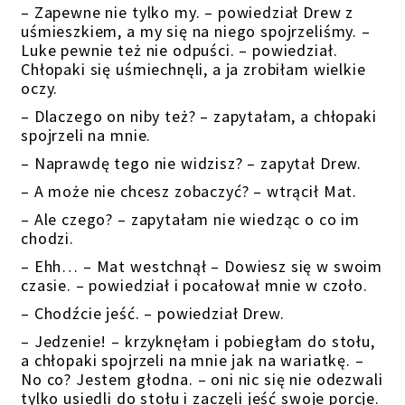
– Zapewne nie tylko my. – powiedział Drew z
uśmieszkiem, a my się na niego spojrzeliśmy. –
Luke pewnie też nie odpuści. – powiedział.
Chłopaki się uśmiechnęli, a ja zrobiłam wielkie
oczy.
– Dlaczego on niby też? – zapytałam, a chłopaki
spojrzeli na mnie.
– Naprawdę tego nie widzisz? – zapytał Drew.
– A może nie chcesz zobaczyć? – wtrącił Mat.
– Ale czego? – zapytałam nie wiedząc o co im
chodzi.
– Ehh… – Mat westchnął – Dowiesz się w swoim
czasie. – powiedział i pocałował mnie w czoło.
– Chodźcie jeść. – powiedział Drew.
– Jedzenie! – krzyknęłam i pobiegłam do stołu,
a chłopaki spojrzeli na mnie jak na wariatkę. –
No co? Jestem głodna. – oni nic się nie odezwali
tylko usiedli do stołu i zaczęli jeść swoje porcje.