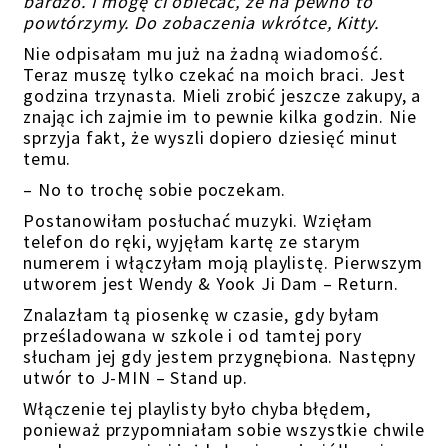
bardzo. I mogę ci obiecać, że na pewno to
powtórzymy. Do zobaczenia wkrótce, Kitty.
Nie odpisałam mu już na żadną wiadomość.
Teraz muszę tylko czekać na moich braci. Jest
godzina trzynasta. Mieli zrobić jeszcze zakupy, a
znając ich zajmie im to pewnie kilka godzin. Nie
sprzyja fakt, że wyszli dopiero dziesięć minut
temu.
– No to trochę sobie poczekam.
Postanowiłam posłuchać muzyki. Wzięłam
telefon do ręki, wyjęłam kartę ze starym
numerem i włączyłam moją playlistę. Pierwszym
utworem jest Wendy & Yook Ji Dam – Return.
Znalazłam tą piosenkę w czasie, gdy byłam
prześladowana w szkole i od tamtej pory
słucham jej gdy jestem przygnębiona. Następny
utwór to J-MIN – Stand up.
Włączenie tej playlisty było chyba błędem,
ponieważ przypomniałam sobie wszystkie chwile