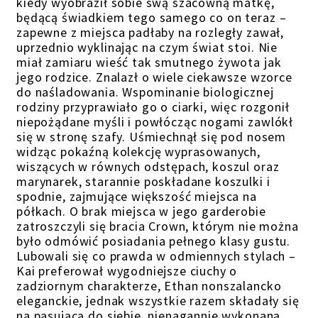
kiedy wyobraził sobie swą szacowną matkę,
będącą świadkiem tego samego co on teraz –
zapewne z miejsca padłaby na rozległy zawał,
uprzednio wyklinając na czym świat stoi. Nie
miał zamiaru wieść tak smutnego żywota jak
jego rodzice. Znalazł o wiele ciekawsze wzorce
do naśladowania. Wspominanie biologicznej
rodziny przyprawiało go o ciarki, więc rozgonił
niepożądane myśli i powłócząc nogami zawlókł
się w stronę szafy. Uśmiechnął się pod nosem
widząc pokaźną kolekcję wyprasowanych,
wiszących w równych odstępach, koszul oraz
marynarek, starannie poskładane koszulki i
spodnie, zajmujące większość miejsca na
półkach. O brak miejsca w jego garderobie
zatroszczyli się bracia Crown, którym nie można
było odmówić posiadania pełnego klasy gustu.
Lubowali się co prawda w odmiennych stylach –
Kai preferował wygodniejsze ciuchy o
zadziornym charakterze, Ethan nonszalancko
eleganckie, jednak wszystkie razem składały się
na pasującą do siebie, nienagannie wykonaną