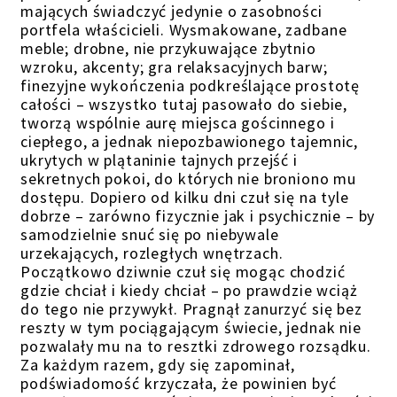
mających świadczyć jedynie o zasobności
portfela właścicieli. Wysmakowane, zadbane
meble; drobne, nie przykuwające zbytnio
wzroku, akcenty; gra relaksacyjnych barw;
finezyjne wykończenia podkreślające prostotę
całości – wszystko tutaj pasowało do siebie,
tworzą wspólnie aurę miejsca gościnnego i
ciepłego, a jednak niepozbawionego tajemnic,
ukrytych w plątaninie tajnych przejść i
sekretnych pokoi, do których nie broniono mu
dostępu. Dopiero od kilku dni czuł się na tyle
dobrze – zarówno fizycznie jak i psychicznie – by
samodzielnie snuć się po niebywale
urzekających, rozległych wnętrzach.
Początkowo dziwnie czuł się mogąc chodzić
gdzie chciał i kiedy chciał – po prawdzie wciąż
do tego nie przywykł. Pragnął zanurzyć się bez
reszty w tym pociągającym świecie, jednak nie
pozwalały mu na to resztki zdrowego rozsądku.
Za każdym razem, gdy się zapominał,
podświadomość krzyczała, że powinien być