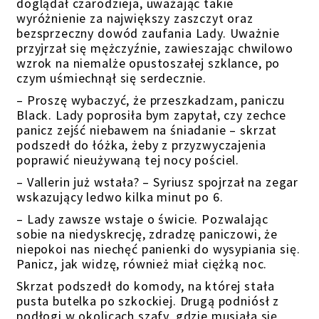
doglądał czarodzieja, uważając takie
wyróżnienie za największy zaszczyt oraz
bezsprzeczny dowód zaufania Lady. Uważnie
przyjrzał się mężczyźnie, zawieszając chwilowo
wzrok na niemalże opustoszałej szklance, po
czym uśmiechnął się serdecznie.
– Proszę wybaczyć, że przeszkadzam, paniczu
Black. Lady poprosiła bym zapytał, czy zechce
panicz zejść niebawem na śniadanie – skrzat
podszedł do łóżka, żeby z przyzwyczajenia
poprawić nieużywaną tej nocy pościel.
– Vallerin już wstała? – Syriusz spojrzał na zegar
wskazujący ledwo kilka minut po 6.
– Lady zawsze wstaje o świcie. Pozwalając
sobie na niedyskrecję, zdradzę paniczowi, że
niepokoi nas niechęć panienki do wysypiania się.
Panicz, jak widzę, również miał ciężką noc.
Skrzat podszedł do komody, na której stała
pusta butelka po szkockiej. Drugą podniósł z
podłogi w okolicach szafy, gdzie musiała się