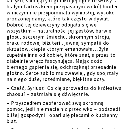
kucyku, spinającym gładko jej ogniste włosy. Z
białym fartuszkiem przepasanym wokół bioder
w niczym nie przypominała wyniosłej, wysoko
urodzonej damy, które tak często widywał.
Dobroć tej dziewczyny odbijała się we
wszystkim – naturalności jej gestów, barwie
głosu, szczerym śmiechu, skromnym stroju,
braku rodowej biżuterii, jawnej sympatii do
skrzatów, cieple którym emanowała…Była
zupełnie inna od kobiet, które znał, a przez to
diabelnie wręcz fascynująca. Mając dość
biernego gapienia się, odchrząknął przesadnie
głośno. Serce zabiło mu żwawiej, gdy spojrzały
na niego duże, roześmiane, błękitne oczy.
– Cześć, Syriusz! Co cię sprowadza do królestwa
chaosu? – zaśmiała się dźwięcznie.
– Przyszedłem zaoferować swą skromną
pomoc, jeśli nie macie nic przeciwko – podszedł
bliżej gospodyni i oparł się plecami o kuchenny
blat.