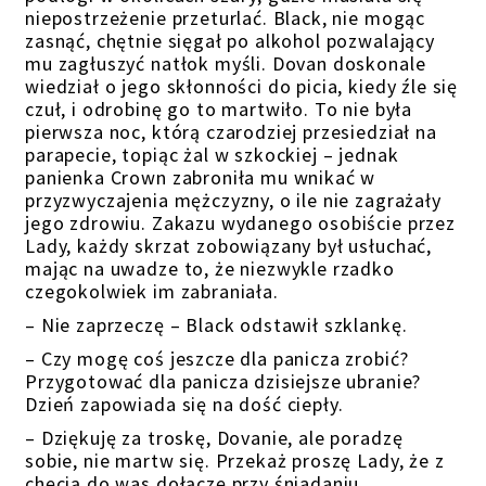
niepostrzeżenie przeturlać. Black, nie mogąc
zasnąć, chętnie sięgał po alkohol pozwalający
mu zagłuszyć natłok myśli. Dovan doskonale
wiedział o jego skłonności do picia, kiedy źle się
czuł, i odrobinę go to martwiło. To nie była
pierwsza noc, którą czarodziej przesiedział na
parapecie, topiąc żal w szkockiej – jednak
panienka Crown zabroniła mu wnikać w
przyzwyczajenia mężczyzny, o ile nie zagrażały
jego zdrowiu. Zakazu wydanego osobiście przez
Lady, każdy skrzat zobowiązany był usłuchać,
mając na uwadze to, że niezwykle rzadko
czegokolwiek im zabraniała.
– Nie zaprzeczę – Black odstawił szklankę.
– Czy mogę coś jeszcze dla panicza zrobić?
Przygotować dla panicza dzisiejsze ubranie?
Dzień zapowiada się na dość ciepły.
– Dziękuję za troskę, Dovanie, ale poradzę
sobie, nie martw się. Przekaż proszę Lady, że z
chęcią do was dołączę przy śniadaniu.