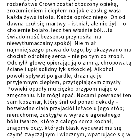
rodzeństwa Crown został otoczony opieką,
zrozumieniem i ciepłem na jakie zasługiwała
każda żywa istota. Każda oprócz niego. On od
dawna czuł się martwy – istniał, ale nie żył. To
cholernie bolało, lecz ten właśnie ból…ta
świadomość bezsensu przynosiła mu
niewytłumaczalny spokój. Nie miał
najmniejszego prawa do tego, by okazywano mu
chociaż odrobinę serca – nie po tym co zrobił.
Odchylił głowę opierając ją o zimną, chropowatą
ścianę i upił solidny łyk szkockiej. Alkohol
powoli spływał po gardle, drażniąc je
przyjemnym ciepłem, przytępiającym zmysły.
Powieki opadły mu ciężko przypominając o
zmęczeniu. Nie mógł spać. Nocami powracał ten
sam koszmar, który śnił od ponad dekady –
bezwładne ciała przyjaciół leżące u jego stóp;
nieruchome, zastygłe w wyrazie agonalnego
bólu twarze, które z całego serca kochał;
znajome oczy, których blask wydawał mu się
czymś zwyczajnym i wiecznym, wpatrujące się w