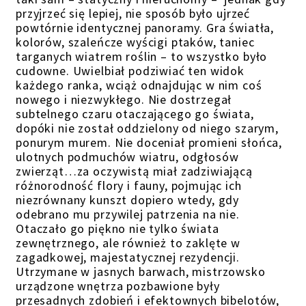
przyjrzeć się lepiej, nie sposób było ujrzeć
powtórnie identycznej panoramy. Gra światła,
kolorów, szaleńcze wyścigi ptaków, taniec
targanych wiatrem roślin – to wszystko było
cudowne. Uwielbiał podziwiać ten widok
każdego ranka, wciąż odnajdując w nim coś
nowego i niezwykłego. Nie dostrzegał
subtelnego czaru otaczającego go świata,
dopóki nie został oddzielony od niego szarym,
ponurym murem. Nie doceniał promieni słońca,
ulotnych podmuchów wiatru, odgłosów
zwierząt…za oczywistą miał zadziwiającą
różnorodność flory i fauny, pojmując ich
niezrównany kunszt dopiero wtedy, gdy
odebrano mu przywilej patrzenia na nie.
Otaczało go piękno nie tylko świata
zewnętrznego, ale również to zaklęte w
zagadkowej, majestatycznej rezydencji.
Utrzymane w jasnych barwach, mistrzowsko
urządzone wnętrza pozbawione były
przesadnych zdobień i efektownych bibelotów,