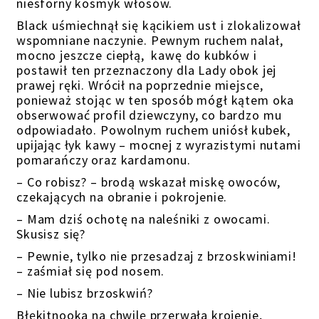
niesforny kosmyk włosów.
Black uśmiechnął się kącikiem ust i zlokalizował
wspomniane naczynie. Pewnym ruchem nalał,
mocno jeszcze ciepłą, kawę do kubków i
postawił ten przeznaczony dla Lady obok jej
prawej ręki. Wrócił na poprzednie miejsce,
ponieważ stojąc w ten sposób mógł kątem oka
obserwować profil dziewczyny, co bardzo mu
odpowiadało. Powolnym ruchem uniósł kubek,
upijając łyk kawy – mocnej z wyrazistymi nutami
pomarańczy oraz kardamonu.
– Co robisz? – brodą wskazał miskę owoców,
czekających na obranie i pokrojenie.
– Mam dziś ochotę na naleśniki z owocami.
Skusisz się?
– Pewnie, tylko nie przesadzaj z brzoskwiniami!
– zaśmiał się pod nosem.
– Nie lubisz brzoskwiń?
Błękitnooka na chwilę przerwała krojenie,