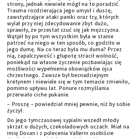
strony, jednak niewiele mógł na to poradzić.
Trauma rozdzierająca jego umysł i duszę,
zawstydzające ataki paniki oraz łzy, których
wylał przy niej zdecydowanie zbyt dużo,
sprawiły, że przestał czuć się jak mężczyzna.
Wątpił by po tym wszystkim była w stanie
patrzeć na niego w ten sposób, co godziło w
jego dumę. Na co teraz była mu duma? Przez
nią, zapalczywość i głupotę stracił wolność,
poniekąd na własne życzenie pozbawiając się
możliwości wypełnienia obowiązków ojca
chrzestnego. Zawsze był beznadziejnym
kretynem i niewiele się w tym temacie zmieniło,
pomimo upływu lat. Ponure rozmyślania
przerwało ciche pukanie.
– Proszę – powiedział mniej pewnie, niż by sobie
życzył.
Do jego tymczasowej sypialni wszedł młody
skrzat o dużych, czekoladowych oczach. Miał na
imię Dovan i z polecenia Vallerin osobiście