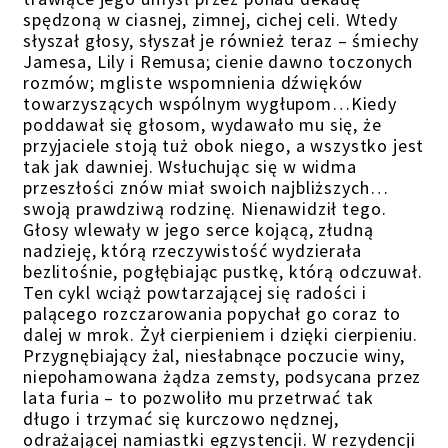
spędzoną w ciasnej, zimnej, cichej celi. Wtedy
słyszał głosy, słyszał je również teraz – śmiechy
Jamesa, Lily i Remusa; cienie dawno toczonych
rozmów; mgliste wspomnienia dźwięków
towarzyszących wspólnym wygłupom…Kiedy
poddawał się głosom, wydawało mu się, że
przyjaciele stoją tuż obok niego, a wszystko jest
tak jak dawniej. Wsłuchując się w widma
przeszłości znów miał swoich najbliższych…
swoją prawdziwą rodzinę. Nienawidził tego.
Głosy wlewały w jego serce kojącą, złudną
nadzieję, którą rzeczywistość wydzierała
bezlitośnie, pogłębiając pustkę, którą odczuwał.
Ten cykl wciąż powtarzającej się radości i
palącego rozczarowania popychał go coraz to
dalej w mrok. Żył cierpieniem i dzięki cierpieniu.
Przygnębiający żal, niesłabnące poczucie winy,
niepohamowana żądza zemsty, podsycana przez
lata furia – to pozwoliło mu przetrwać tak
długo i trzymać się kurczowo nędznej,
odrażającej namiastki egzystencji. W rezydencji