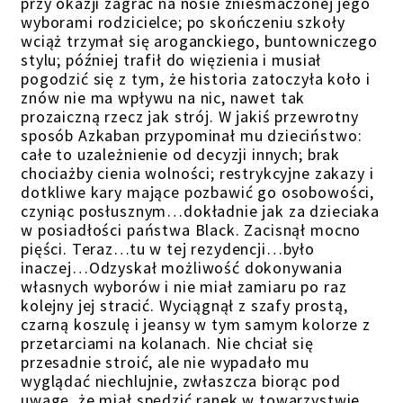
przy okazji zagrać na nosie zniesmaczonej jego
wyborami rodzicielce; po skończeniu szkoły
wciąż trzymał się aroganckiego, buntowniczego
stylu; później trafił do więzienia i musiał
pogodzić się z tym, że historia zatoczyła koło i
znów nie ma wpływu na nic, nawet tak
prozaiczną rzecz jak strój. W jakiś przewrotny
sposób Azkaban przypominał mu dzieciństwo:
całe to uzależnienie od decyzji innych; brak
chociażby cienia wolności; restrykcyjne zakazy i
dotkliwe kary mające pozbawić go osobowości,
czyniąc posłusznym…dokładnie jak za dzieciaka
w posiadłości państwa Black. Zacisnął mocno
pięści. Teraz…tu w tej rezydencji…było
inaczej…Odzyskał możliwość dokonywania
własnych wyborów i nie miał zamiaru po raz
kolejny jej stracić. Wyciągnął z szafy prostą,
czarną koszulę i jeansy w tym samym kolorze z
przetarciami na kolanach. Nie chciał się
przesadnie stroić, ale nie wypadało mu
wyglądać niechlujnie, zwłaszcza biorąc pod
uwagę, że miał spędzić ranek w towarzystwie