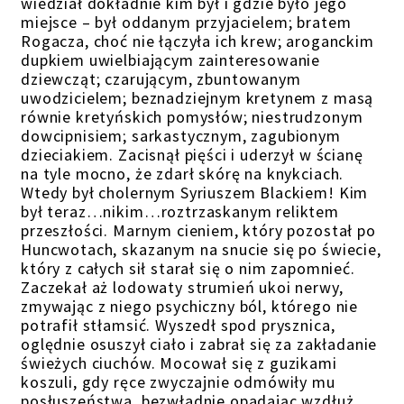
wiedział dokładnie kim był i gdzie było jego
miejsce – był oddanym przyjacielem; bratem
Rogacza, choć nie łączyła ich krew; aroganckim
dupkiem uwielbiającym zainteresowanie
dziewcząt; czarującym, zbuntowanym
uwodzicielem; beznadziejnym kretynem z masą
równie kretyńskich pomysłów; niestrudzonym
dowcipnisiem; sarkastycznym, zagubionym
dzieciakiem. Zacisnął pięści i uderzył w ścianę
na tyle mocno, że zdarł skórę na knykciach.
Wtedy był cholernym Syriuszem Blackiem! Kim
był teraz…nikim…roztrzaskanym reliktem
przeszłości. Marnym cieniem, który pozostał po
Huncwotach, skazanym na snucie się po świecie,
który z całych sił starał się o nim zapomnieć.
Zaczekał aż lodowaty strumień ukoi nerwy,
zmywając z niego psychiczny ból, którego nie
potrafił stłamsić. Wyszedł spod prysznica,
oględnie osuszył ciało i zabrał się za zakładanie
świeżych ciuchów. Mocował się z guzikami
koszuli, gdy ręce zwyczajnie odmówiły mu
posłuszeństwa, bezwładnie opadając wzdłuż