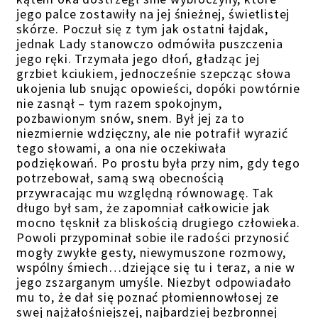
jego palce zostawiły na jej śnieżnej, świetlistej
skórze. Poczuł się z tym jak ostatni łajdak,
jednak Lady stanowczo odmówiła puszczenia
jego ręki. Trzymała jego dłoń, gładząc jej
grzbiet kciukiem, jednocześnie szepcząc słowa
ukojenia lub snując opowieści, dopóki powtórnie
nie zasnął – tym razem spokojnym,
pozbawionym snów, snem. Był jej za to
niezmiernie wdzięczny, ale nie potrafił wyrazić
tego słowami, a ona nie oczekiwała
podziękowań. Po prostu była przy nim, gdy tego
potrzebował, samą swą obecnością
przywracając mu względną równowagę. Tak
długo był sam, że zapomniał całkowicie jak
mocno tęsknił za bliskością drugiego człowieka.
Powoli przypominał sobie ile radości przynosić
mogły zwykłe gesty, niewymuszone rozmowy,
wspólny śmiech…dziejące się tu i teraz, a nie w
jego zszarganym umyśle. Niezbyt odpowiadało
mu to, że dał się poznać płomiennowłosej ze
swej najżałośniejszej, najbardziej bezbronnej