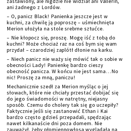
zastawiony, ale nigdzie nie widział ani Vallerin,
ani żadnego z Lordów.
– O, panicz Black! Panienka jeszcze jest w
kuchni, za chwilę ją poproszę – uśmiechnięta
Merion ułożyła na stole srebrne sztućce.
– Nie kłopocz się, proszę. Mogę iść z tobą do
kuchni? Może chociaż raz na coś bym się wam
przydał – czarodziej zaplótł dłonie na karku.
– Niech panicz nie waży się mówić tak o sobie w
obecności Lady! Panienkę bardzo cieszy
obecność panicza. W końcu nie jest sama…No
nic! Proszę za mną, paniczu!
Mechanicznie szedł za Merion myśląc o jej
słowach, które nie chciały przestać dobijać się
do jego świadomości w natrętny, niejasny
sposób. Czemu do cholery tak się go uczepiły?
Faktycznie jeśli się zastanowić Ethan i Kai
bardzo często gdzieś przepadali, spędzając
nawet kilkanaście dni poza domem. Nie
zauważył, żeby płomiennowłosa wyglądała na