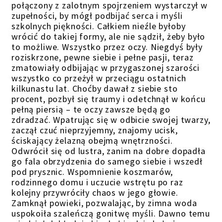
połączony z zalotnym spojrzeniem wystarczył w
zupełności, by mógł podbijać serca i myśli
szkolnych piękności. Całkiem nieźle byłoby
wrócić do takiej formy, ale nie sądził, żeby było
to możliwe. Wszystko przez oczy. Niegdyś były
roziskrzone, pewne siebie i pełne pasji, teraz
zmatowiały odbijając w przygaszonej szarości
wszystko co przeżył w przeciągu ostatnich
kilkunastu lat. Choćby dawał z siebie sto
procent, pozbył się traumy i odetchnął w końcu
pełną piersią – te oczy zawsze będą go
zdradzać. Wpatrując się w odbicie swojej twarzy,
zaczął czuć nieprzyjemny, znajomy ucisk,
ściskający żelazną obejmą wnętrzności.
Odwrócił się od lustra, zanim na dobre dopadła
go fala obrzydzenia do samego siebie i wszedł
pod prysznic. Wspomnienie koszmarów,
rodzinnego domu i uczucie wstrętu po raz
kolejny przywróciły chaos w jego głowie.
Zamknął powieki, pozwalając, by zimna woda
uspokoiła szaleńczą gonitwę myśli. Dawno temu