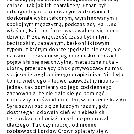
całość. Tak jak ich charaktery. Ethan był
inteligentnym, stonowanym w działaniach,
doskonale wykształconym, wyrafinowanym i
spokojnym mężczyzną, podczas gdy Kai…no
właśnie, Kai. Ten facet wydawał mu się nieco
dziwny. Przez większość czasu był miłym,
beztroskim, zabawnym, bezkonfliktowym
typem, z którym dobrze spędzało się czas, ale
czasami…czasami w jego niebieskich oczach
pojawiała się nieuchwytna, metaliczna nuta –
ulotny, przerażający błysk przywodzący na myśl
spojrzenie wygłodniałego drapieżnika. Nie było
to nic wielkiego – ledwo zauważalny niuans –
jednak tak odmienny od jego codziennego
zachowania, że nie dało się go pominąć,
chociażby podświadomie. Doświadczenie kazało
Syriuszowi bać się za każdym razem, gdy
dostrzegał lodowaty cień w niebieskich
tęczówkach, chociaż umysł nie pojmował
dlaczego. Tak czy inaczej, odmienne
osobowości Lordów Crown splatały się w