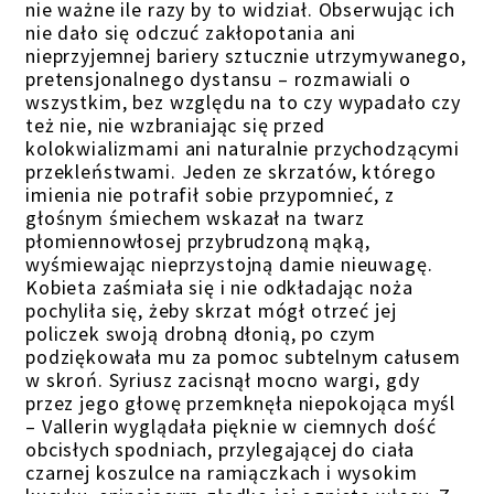
nie ważne ile razy by to widział. Obserwując ich
nie dało się odczuć zakłopotania ani
nieprzyjemnej bariery sztucznie utrzymywanego,
pretensjonalnego dystansu – rozmawiali o
wszystkim, bez względu na to czy wypadało czy
też nie, nie wzbraniając się przed
kolokwializmami ani naturalnie przychodzącymi
przekleństwami. Jeden ze skrzatów, którego
imienia nie potrafił sobie przypomnieć, z
głośnym śmiechem wskazał na twarz
płomiennowłosej przybrudzoną mąką,
wyśmiewając nieprzystojną damie nieuwagę.
Kobieta zaśmiała się i nie odkładając noża
pochyliła się, żeby skrzat mógł otrzeć jej
policzek swoją drobną dłonią, po czym
podziękowała mu za pomoc subtelnym całusem
w skroń. Syriusz zacisnął mocno wargi, gdy
przez jego głowę przemknęła niepokojąca myśl
– Vallerin wyglądała pięknie w ciemnych dość
obcisłych spodniach, przylegającej do ciała
czarnej koszulce na ramiączkach i wysokim