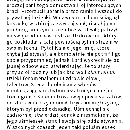
uroczej pani tego domostwa i jej interesujących
braci. Przerzucił ubrania przez ramię i wszedł do
prywatnej łazienki. Wprawnym ruchem ściągnął
koszulkę w której zazwyczaj spał, cisnął ją na
podłogę, po czym przez dłuższą chwilę patrzył
na swoje odbicie w lustrze. Uzdrowiciel, który
go poskładał z całą pewnością był mistrzem w
swoim fachu! Pytał Kaia o jego imię, które
chyba już słyszał, ale kompletnie nie potrafił go
sobie przypomnieć, jednak Lord wykręcił się od
jasnej odpowiedzi stwierdzając, że to stary
przyjaciel rodziny lub jak kto woli
skamielina
.
Dzięki fenomenalnemu uzdrowicielowi,
talentowi Stena do obcinania włosów,
nieobciążającym zbytnio osłabionych mięśni
treningom z Kaiem i troskliwej opiece skrzatów,
do złudzenia przypominał fizycznie mężczyznę,
którym był przed odsiadką. Uśmiechnął się
zadziornie, stwierdził jednak z niesmakiem, że
jego uśmieszek stracił swoją siłę oddziaływania.
W szkolnych czasach jeden taki półuśmieszek