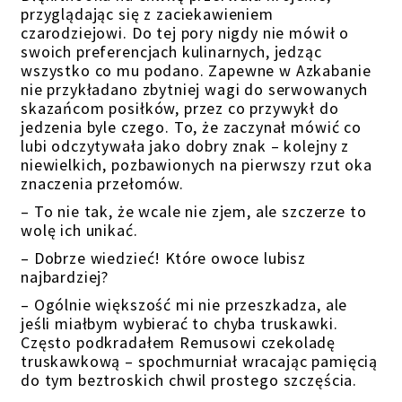
przyglądając się z zaciekawieniem
czarodziejowi. Do tej pory nigdy nie mówił o
swoich preferencjach kulinarnych, jedząc
wszystko co mu podano. Zapewne w Azkabanie
nie przykładano zbytniej wagi do serwowanych
skazańcom posiłków, przez co przywykł do
jedzenia byle czego. To, że zaczynał mówić co
lubi odczytywała jako dobry znak – kolejny z
niewielkich, pozbawionych na pierwszy rzut oka
znaczenia przełomów.
– To nie tak, że wcale nie zjem, ale szczerze to
wolę ich unikać.
– Dobrze wiedzieć! Które owoce lubisz
najbardziej?
– Ogólnie większość mi nie przeszkadza, ale
jeśli miałbym wybierać to chyba truskawki.
Często podkradałem Remusowi czekoladę
truskawkową – spochmurniał wracając pamięcią
do tym beztroskich chwil prostego szczęścia.