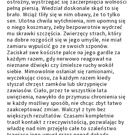
ostrożny, wystrzegać się zaczerpnięcia wolności
pełną piersią. Wiedział doskonale skąd to się
brało. Wciąż tliły się w nim obawy, że to tylko
sen. Ulotna chwila wytchnienia, nim upomną się
o niego koszmary, żeby bezpowrotnie wydrzeć
mu skrawki szczęścia. Zwierzęcy strach, który
na dobre rozgościł się w jego umyśle, nie miał
zamiaru wypuścić go ze swoich szponów.
Zaciskał swe kościste palce na jego gardle za
każdym razem, gdy nerwowo reagował na
nieznane dźwięki czy śmielsze ruchy wokół
siebie. Mimowolnie osłaniał się ramionami,
wyczekując ciosu, za każdym razem kiedy
słyszał chrzęst zamków lub skrzypnięcie
zawiasów. Ciało, przez te wszystkie lata
uwięzienia, nawykło do przymusu chronienia się
w każdy możliwy sposób, nie chcąc zbyt łatwo
zaakceptować zmian. Walczył z tym bez
większych rezultatów. Czasami kompletnie
tracił kontakt z rzeczywistością, pozwalając by
władzę nad nim przejęło całe to szaleństwo
trawiące jego umysł przez ponad dekadę