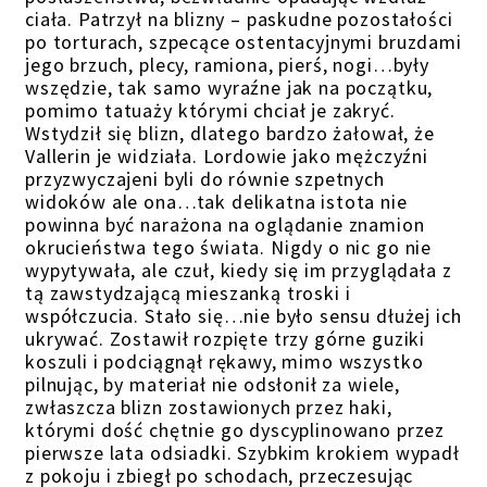
ciała. Patrzył na blizny – paskudne pozostałości
po torturach, szpecące ostentacyjnymi bruzdami
jego brzuch, plecy, ramiona, pierś, nogi…były
wszędzie, tak samo wyraźne jak na początku,
pomimo tatuaży którymi chciał je zakryć.
Wstydził się blizn, dlatego bardzo żałował, że
Vallerin je widziała. Lordowie jako mężczyźni
przyzwyczajeni byli do równie szpetnych
widoków ale ona…tak delikatna istota nie
powinna być narażona na oglądanie znamion
okrucieństwa tego świata. Nigdy o nic go nie
wypytywała, ale czuł, kiedy się im przyglądała z
tą zawstydzającą mieszanką troski i
współczucia. Stało się…nie było sensu dłużej ich
ukrywać. Zostawił rozpięte trzy górne guziki
koszuli i podciągnął rękawy, mimo wszystko
pilnując, by materiał nie odsłonił za wiele,
zwłaszcza blizn zostawionych przez haki,
którymi dość chętnie go dyscyplinowano przez
pierwsze lata odsiadki. Szybkim krokiem wypadł
z pokoju i zbiegł po schodach, przeczesując