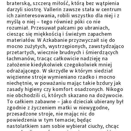
braterską, szczerą miłość, którą bez wątpienia
darzyli siostrę. Vallerin zawsze stała w centrum
ich zainteresowania, robili wszystko dla niej i z
myślą o niej – tego również póki co nie
rozumiał. Przesuwał palcami po ubraniach,
ciesząc się miękkością i świeżym zapachem
materiałów. W Azkabanie przyzwyczaił się do
mocno zużytych, wystrzępionych, zawstydzająco
przetartych, wiecznie brudnych i śmierdzących
łachmanów, tracąc całkowicie nadzieję na
założenie kiedykolwiek czegokolwiek mniej
odrażającego. W skrzydle w którym siedział
więzienne stroje wymieniano rzadko i mocno
niechętnie, w poważaniu mając takie bzdury jak
zasady higieny czy komfort osadzonych. Nikogo
nie obchodzili ci, których skazano na dożywocie.
To całkiem zabawne – jako dzieciak ubierany był
zgodnie z życzeniem matki w niewygodne,
przesadzone stroje, nie mając nic do
powiedzenia w tym temacie; będąc
nastolatkiem sam sobie wybierał ciuchy, chcąc