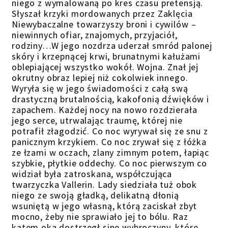
niego z wymalowaną po kres czasu pretensją.
Słyszał krzyki mordowanych przez Zaklęcia
Niewybaczalne towarzyszy broni i cywilów –
niewinnych ofiar, znajomych, przyjaciół,
rodziny…W jego nozdrza uderzał smród palonej
skóry i krzepnącej krwi, brunatnymi kałużami
oblepiającej wszystko wokół. Wojna. Znał jej
okrutny obraz lepiej niż cokolwiek innego.
Wyryła się w jego świadomości z całą swą
drastyczną brutalnością, kakofonią dźwięków i
zapachem. Każdej nocy na nowo rozdzierała
jego serce, utrwalając traumę, której nie
potrafił złagodzić. Co noc wyrywał się ze snu z
panicznym krzykiem. Co noc zrywał się z łóżka
ze łzami w oczach, zlany zimnym potem, łapiąc
szybkie, płytkie oddechy. Co noc pierwszym co
widział była zatroskana, współczująca
twarzyczka Vallerin. Lady siedziała tuż obok
niego ze swoją gładką, delikatną dłonią
wsuniętą w jego własną, którą zaciskał zbyt
mocno, żeby nie sprawiało jej to bólu. Raz
kątem oka dostrzegł sine wybroczyny, które