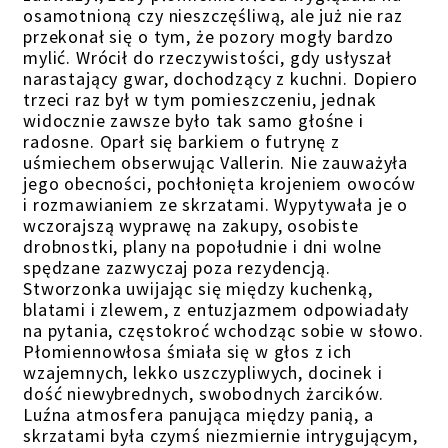
osamotnioną czy nieszczęśliwą, ale już nie raz
przekonał się o tym, że pozory mogły bardzo
mylić. Wrócił do rzeczywistości, gdy usłyszał
narastający gwar, dochodzący z kuchni. Dopiero
trzeci raz był w tym pomieszczeniu, jednak
widocznie zawsze było tak samo głośne i
radosne. Oparł się barkiem o futrynę z
uśmiechem obserwując Vallerin. Nie zauważyła
jego obecności, pochłonięta krojeniem owoców
i rozmawianiem ze skrzatami. Wypytywała je o
wczorajszą wyprawę na zakupy, osobiste
drobnostki, plany na popołudnie i dni wolne
spędzane zazwyczaj poza rezydencją.
Stworzonka uwijając się między kuchenką,
blatami i zlewem, z entuzjazmem odpowiadały
na pytania, częstokroć wchodząc sobie w słowo.
Płomiennowłosa śmiała się w głos z ich
wzajemnych, lekko uszczypliwych, docinek i
dość niewybrednych, swobodnych żarcików.
Luźna atmosfera panująca między panią, a
skrzatami była czymś niezmiernie intrygującym,