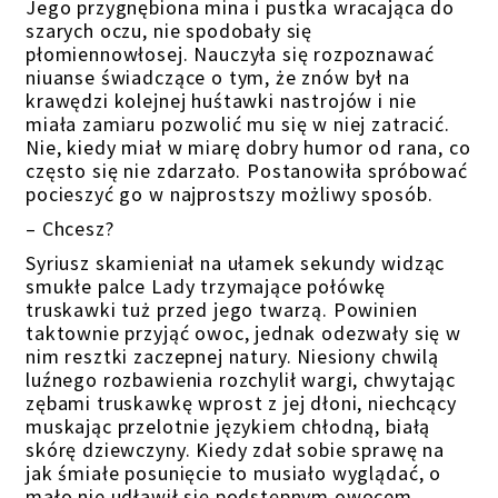
Jego przygnębiona mina i pustka wracająca do
szarych oczu, nie spodobały się
płomiennowłosej. Nauczyła się rozpoznawać
niuanse świadczące o tym, że znów był na
krawędzi kolejnej huśtawki nastrojów i nie
miała zamiaru pozwolić mu się w niej zatracić.
Nie, kiedy miał w miarę dobry humor od rana, co
często się nie zdarzało. Postanowiła spróbować
pocieszyć go w najprostszy możliwy sposób.
– Chcesz?
Syriusz skamieniał na ułamek sekundy widząc
smukłe palce Lady trzymające połówkę
truskawki tuż przed jego twarzą. Powinien
taktownie przyjąć owoc, jednak odezwały się w
nim resztki zaczepnej natury. Niesiony chwilą
luźnego rozbawienia rozchylił wargi, chwytając
zębami truskawkę wprost z jej dłoni, niechcący
muskając przelotnie językiem chłodną, białą
skórę dziewczyny. Kiedy zdał sobie sprawę na
jak śmiałe posunięcie to musiało wyglądać, o
mało nie udławił się podstępnym owocem.