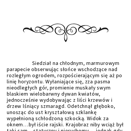
Siedział na chłodnym, marmurowym
parapecie obserwując słońce wschodzące nad
rozległym ogrodem, rozpościerającym się aż po
linię horyzontu. Wyłaniające się, zza pasma
nieodległych gór, promienie muskały swym
blaskiem wielobarwny dywan kwiatów,
jednocześnie wydobywając z liści krzewów i
drzew lśniący szmaragd. Odetchnął głęboko,
unosząc do ust kryształową szklankę
wypełnioną schłodzoną szkocką. Widok za
oknem…był iście rajski. Krajobraz niby wciąż był
taki sam – statyczny i nieruchomy – jednak gdy