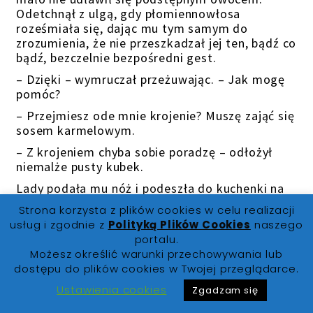
Odetchnął z ulgą, gdy płomiennowłosa
roześmiała się, dając mu tym samym do
zrozumienia, że nie przeszkadzał jej ten, bądź co
bądź, bezczelnie bezpośredni gest.
– Dzięki – wymruczał przeżuwając. – Jak mogę
pomóc?
– Przejmiesz ode mnie krojenie? Muszę zająć się
sosem karmelowym.
– Z krojeniem chyba sobie poradzę – odłożył
niemalże pusty kubek.
Lady podała mu nóż i podeszła do kuchenki na
której już czekał garnek gotowy do rozpoczęcia
Strona korzysta z plików cookies w celu realizacji
zabawy z sosem. Nie lubiła korzystać ze swojej
usług i zgodnie z
Polityką Plików Cookies
naszego
magii, zwłaszcza podczas gotowania lub
portalu.
opiekowania się domem. Jej destrukcyjna moc
Możesz określić warunki przechowywania lub
zupełnie nie pasowała do tak delikatnych,
dostępu do plików cookies w Twojej przeglądarce.
finezyjnych i uspokajających czynności. Czekając
Ustawienia cookies
aż cukier się rozpuści, zerkała co jakiś czas na
Zgadzam się
Syriusza. Nie mogła powstrzymać się od