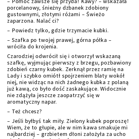
– Pomoc zawsze się przyda! Kawy? – wskazała
porcelanowy, śnieżny dzbanek zdobiony
gustownymi, złotymi różami – Świeżo
zaparzona. Nalać ci?
– Powiedz tylko, gdzie trzymacie kubki.
– Szafka po twojej prawej, górna półka –
wróciła do krojenia.
Czarodziej odwrócił się i otworzył wskazaną
szafkę, wyjmując pierwszy z brzegu, pozbawiony
zdobień czarny kubek. Zerknął przez ramię na
Lady i szybko omiótł spojrzeniem blaty wokół
niej, nie widząc na nich żadnego kubka z polaną
już kawą, co było dość zaskakujące. Widocznie
nie zdążyła jeszcze zaopatrzyć się w
aromatyczny napar.
– Też chcesz?
– Jeśli byłbyś tak miły. Zielony kubek poproszę!
Wiem, że to głupie, ale w nim kawa smakuje mi
najbardziej – grzbietem dłoni założyła za ucho