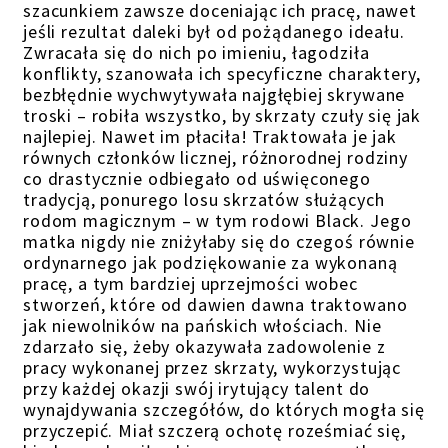
szacunkiem zawsze doceniając ich pracę, nawet
jeśli rezultat daleki był od pożądanego ideału.
Zwracała się do nich po imieniu, łagodziła
konflikty, szanowała ich specyficzne charaktery,
bezbłędnie wychwytywała najgłębiej skrywane
troski – robiła wszystko, by skrzaty czuły się jak
najlepiej. Nawet im płaciła! Traktowała je jak
równych członków licznej, różnorodnej rodziny
co drastycznie odbiegało od uświęconego
tradycją, ponurego losu skrzatów służących
rodom magicznym – w tym rodowi Black. Jego
matka nigdy nie zniżyłaby się do czegoś równie
ordynarnego jak podziękowanie za wykonaną
pracę, a tym bardziej uprzejmości wobec
stworzeń, które od dawien dawna traktowano
jak niewolników na pańskich włościach. Nie
zdarzało się, żeby okazywała zadowolenie z
pracy wykonanej przez skrzaty, wykorzystując
przy każdej okazji swój irytujący talent do
wynajdywania szczegółów, do których mogła się
przyczepić. Miał szczerą ochotę roześmiać się,