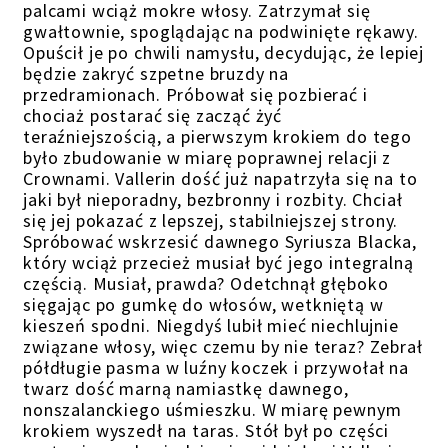
palcami wciąż mokre włosy. Zatrzymał się
gwałtownie, spoglądając na podwinięte rękawy.
Opuścił je po chwili namysłu, decydując, że lepiej
będzie zakryć szpetne bruzdy na
przedramionach. Próbował się pozbierać i
chociaż postarać się zacząć żyć
teraźniejszością, a pierwszym krokiem do tego
było zbudowanie w miarę poprawnej relacji z
Crownami. Vallerin dość już napatrzyła się na to
jaki był nieporadny, bezbronny i rozbity. Chciał
się jej pokazać z lepszej, stabilniejszej strony.
Spróbować wskrzesić dawnego Syriusza Blacka,
który wciąż przecież musiał być jego integralną
częścią. Musiał, prawda? Odetchnął głęboko
sięgając po gumkę do włosów, wetkniętą w
kieszeń spodni. Niegdyś lubił mieć niechlujnie
związane włosy, więc czemu by nie teraz? Zebrał
półdługie pasma w luźny koczek i przywołał na
twarz dość marną namiastkę dawnego,
nonszalanckiego uśmieszku. W miarę pewnym
krokiem wyszedł na taras. Stół był po części