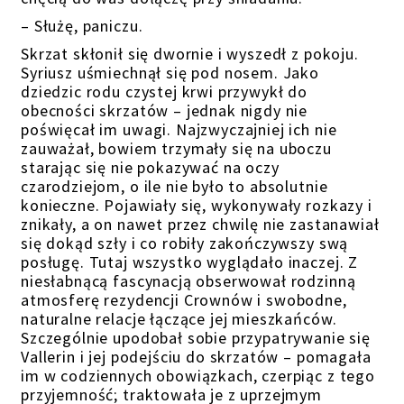
– Służę, paniczu.
Skrzat skłonił się dwornie i wyszedł z pokoju.
Syriusz uśmiechnął się pod nosem. Jako
dziedzic rodu czystej krwi przywykł do
obecności skrzatów – jednak nigdy nie
poświęcał im uwagi. Najzwyczajniej ich nie
zauważał, bowiem trzymały się na uboczu
starając się nie pokazywać na oczy
czarodziejom, o ile nie było to absolutnie
konieczne. Pojawiały się, wykonywały rozkazy i
znikały, a on nawet przez chwilę nie zastanawiał
się dokąd szły i co robiły zakończywszy swą
posługę. Tutaj wszystko wyglądało inaczej. Z
niesłabnącą fascynacją obserwował rodzinną
atmosferę rezydencji Crownów i swobodne,
naturalne relacje łączące jej mieszkańców.
Szczególnie upodobał sobie przypatrywanie się
Vallerin i jej podejściu do skrzatów – pomagała
im w codziennych obowiązkach, czerpiąc z tego
przyjemność; traktowała je z uprzejmym